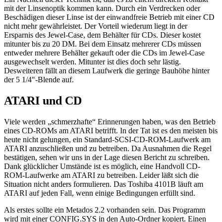
mit der Linsenoptik kommen kann. Durch ein Verdrecken oder
Beschädigen dieser Linse ist der einwandfreie Betrieb mit einer CD
nicht mehr gewährleistet. Der Vorteil wiederum liegt in der
Ersparnis des Jewel-Case, dem Behälter für CDs. Dieser kostet
mitunter bis zu 20 DM. Bei dem Einsatz mehrerer CDs müssen
entweder mehrere Behälter gekauft oder die CDs im Jewel-Case
ausgewechselt werden. Mitunter ist dies doch sehr lästig.
Desweiteren fällt an diesem Laufwerk die geringe Bauhöhe hinter
der 5 1/4"-Blende auf.
ATARI und CD
Viele werden „schmerzhafte“ Erinnerungen haben, was den Betrieb
eines CD-ROMs am ATARI betrifft. In der Tat ist es den meisten bis
heute nicht gelungen, ein Standard-SCSI-CD-ROM-Laufwerk am
ATARI anzuschließen und zu betreiben. Da Ausnahmen die Regel
bestätigen, sehen wir uns in der Lage diesen Bericht zu schreiben.
Dank glücklicher Umstände ist es möglich, eine Handvoll CD-
ROM-Laufwerke am ATARI zu betreiben. Leider läßt sich die
Situation nicht anders formulieren. Das Toshiba 4101B läuft am
ATARI auf jeden Fall, wenn einige Bedingungen erfüllt sind.
Als erstes sollte ein Metados 2.2 vorhanden sein. Das Programm
wird mit einer CONFIG.SYS in den Auto-Ordner kopiert. Einen