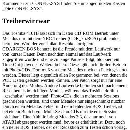
Kommentar zur CONFIG.SYS finden Sie im abgedruckten Kasten
„Die CONFIG.SYS“.
Treiberwirrwar
Das Toshiba 4101B läßt sich im Daten-CD-ROM-Betrieb unter
Metados nur mit dem NEC-Treiber (CDR_75.BOS) problemlos
betreiben. Wird der von Julian Reschke korrigierte
CDARGEN.BOS benutzt, ist die Freude mit dem Laufwerk nur
von kurzer Dauer. Denn nachdem einmal auf das Laufwerk
zugegriffen wurde und eine zu lange Pause erfolgt, blockiert ein
Time-Out jedwedes Weiterarbeiten. Dieses gilt auch für den Betrieb
mit Photo-CDs. Dort muß vor dem Metados noch ein Patch gestartet
werden. Dieser liegt eigentlich allen Programmen bei, von denen die
PCD-Daten geladen werden können. Der Patch sorgt nur für eine
Änderung des Modus. Andere Laufwerke befinden sich nach einem
Reset bereits im richtigen Modus, während das Toshiba dorthin
„geschubst“ werden muß. Photo-CDs, die in mehreren Sessions
geschrieben wurden, sind unter Metados nur eingeschränkt nutzbar.
Durch einen Metados-Fehler und dem fehlenden BOS-Treiber, ist
bei einem Betrieb von Multi-Session-CDs nur die erste Session
„sichtbar“. Eine Abhilfe bringt Metados 2.3, das nur noch von
ATARI abgesegnet werden muß, bevor es erhältlich ist. Dazu noch
ein neuer BOS-Treiber, der der Redaktion zum Testen schon vorlag.