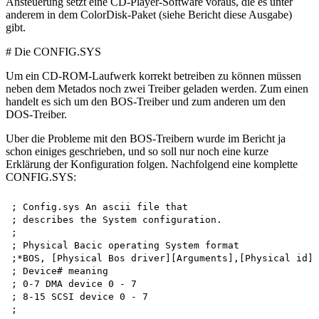
Ansteuerung setzt eine CD-Player-Software voraus, die es unter
anderem in dem ColorDisk-Paket (siehe Bericht diese Ausgabe)
gibt.
# Die CONFIG.SYS
Um ein CD-ROM-Laufwerk korrekt betreiben zu können müssen
neben dem Metados noch zwei Treiber geladen werden. Zum einen
handelt es sich um den BOS-Treiber und zum anderen um den
DOS-Treiber.
Uber die Probleme mit den BOS-Treibern wurde im Bericht ja
schon einiges geschrieben, und so soll nur noch eine kurze
Erklärung der Konfiguration folgen. Nachfolgend eine komplette
CONFIG.SYS:
; Config.sys An ascii file that 

; describes the System configuration.

;

; Physical Bacic operating System format

;*BOS, [Physical Bos driver][Arguments],[Physical id]:
; Device# meaning

; 0-7 DMA device 0 - 7

; 8-15 SCSI device 0 - 7

;
