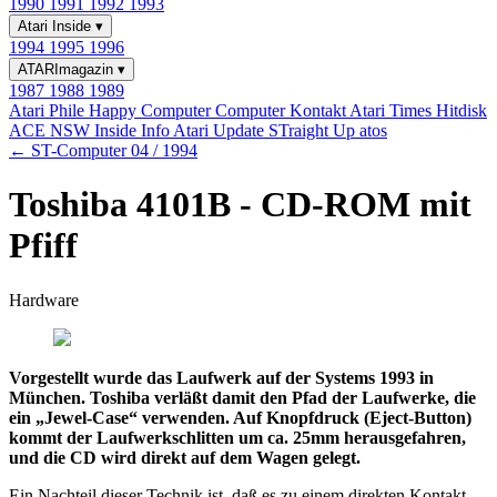
1990
1991
1992
1993
Atari Inside
▾
1994
1995
1996
ATARImagazin
▾
1987
1988
1989
Atari Phile
Happy Computer
Computer Kontakt
Atari Times
Hitdisk
ACE NSW Inside Info
Atari Update
STraight Up
atos
← ST-Computer 04 / 1994
Toshiba 4101B - CD-ROM mit
Pfiff
Hardware
Vorgestellt wurde das Laufwerk auf der Systems 1993 in
München. Toshiba verläßt damit den Pfad der Laufwerke, die
ein „Jewel-Case“ verwenden. Auf Knopfdruck (Eject-Button)
kommt der Laufwerkschlitten um ca. 25mm herausgefahren,
und die CD wird direkt auf dem Wagen gelegt.
Ein Nachteil dieser Technik ist, daß es zu einem direkten Kontakt