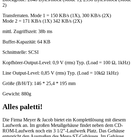
2)
Transferraten. Mode 1 = 150 KB/s (1X), 300 KB/s (2X)
Mode 2 = 171 KB/s (1X) 342 KB/s (2X)
mittl. Zugriffszeit: 38b ms
Buffer-Kapazität: 64 KB
Schnittstelle: SCSI
Kopfhörer-Output-Level: 0,9 V (rms) Typ. (Load = 100 Ω, 1kHz)
Line Output-Level: 0,85 V (rms) Typ. (Load = 10kΩ 1kHz)
Größe (B/H/T): 146 * 25,4 * 195 mm
Gewicht: 880g
Alles paletti!
Die Firma Meyer & Jacob bietet ein Komplettlösung mit diesem
Laufwerk an. Im großen Metallgehäuse findet neben dem CD-
ROM-Laufwerk noch ein 3 1/2”-Laufwerk Platz. Das Gehäuse
entspricht den Ausmaßen des Mega-ST-Gehäuses. Im Gehäuse