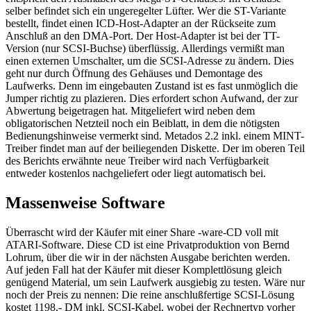
selber befindet sich ein ungeregelter Lüfter. Wer die ST-Variante
bestellt, findet einen ICD-Host-Adapter an der Rückseite zum
Anschluß an den DMA-Port. Der Host-Adapter ist bei der TT-
Version (nur SCSI-Buchse) überflüssig. Allerdings vermißt man
einen externen Umschalter, um die SCSI-Adresse zu ändern. Dies
geht nur durch Öffnung des Gehäuses und Demontage des
Laufwerks. Denn im eingebauten Zustand ist es fast unmöglich die
Jumper richtig zu plazieren. Dies erfordert schon Aufwand, der zur
Abwertung beigetragen hat. Mitgeliefert wird neben dem
obligatorischen Netzteil noch ein Beiblatt, in dem die nötigsten
Bedienungshinweise vermerkt sind. Metados 2.2 inkl. einem MINT-
Treiber findet man auf der beiliegenden Diskette. Der im oberen Teil
des Berichts erwähnte neue Treiber wird nach Verfügbarkeit
entweder kostenlos nachgeliefert oder liegt automatisch bei.
Massenweise Software
Überrascht wird der Käufer mit einer Share -ware-CD voll mit
ATARI-Software. Diese CD ist eine Privatproduktion von Bernd
Lohrum, über die wir in der nächsten Ausgabe berichten werden.
Auf jeden Fall hat der Käufer mit dieser Komplettlösung gleich
genügend Material, um sein Laufwerk ausgiebig zu testen. Wäre nur
noch der Preis zu nennen: Die reine anschlußfertige SCSI-Lösung
kostet 1198,- DM inkl. SCSI-Kabel, wobei der Rechnertyp vorher