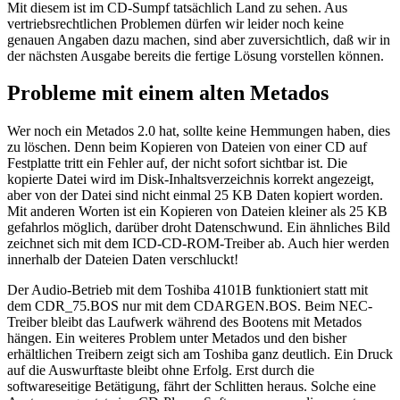
Mit diesem ist im CD-Sumpf tatsächlich Land zu sehen. Aus
vertriebsrechtlichen Problemen dürfen wir leider noch keine
genauen Angaben dazu machen, sind aber zuversichtlich, daß wir in
der nächsten Ausgabe bereits die fertige Lösung vorstellen können.
Probleme mit einem alten Metados
Wer noch ein Metados 2.0 hat, sollte keine Hemmungen haben, dies
zu löschen. Denn beim Kopieren von Dateien von einer CD auf
Festplatte tritt ein Fehler auf, der nicht sofort sichtbar ist. Die
kopierte Datei wird im Disk-Inhaltsverzeichnis korrekt angezeigt,
aber von der Datei sind nicht einmal 25 KB Daten kopiert worden.
Mit anderen Worten ist ein Kopieren von Dateien kleiner als 25 KB
gefahrlos möglich, darüber droht Datenschwund. Ein ähnliches Bild
zeichnet sich mit dem ICD-CD-ROM-Treiber ab. Auch hier werden
innerhalb der Dateien Daten verschluckt!
Der Audio-Betrieb mit dem Toshiba 4101B funktioniert statt mit
dem CDR_75.BOS nur mit dem CDARGEN.BOS. Beim NEC-
Treiber bleibt das Laufwerk während des Bootens mit Metados
hängen. Ein weiteres Problem unter Metados und den bisher
erhältlichen Treibern zeigt sich am Toshiba ganz deutlich. Ein Druck
auf die Auswurftaste bleibt ohne Erfolg. Erst durch die
softwareseitige Betätigung, fährt der Schlitten heraus. Solche eine