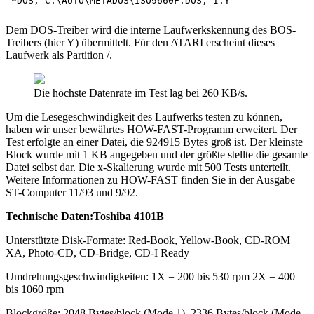
Dem DOS-Treiber wird die interne Laufwerkskennung des BOS-
Treibers (hier Y) übermittelt. Für den ATARI erscheint dieses
Laufwerk als Partition /.
Die höchste Datenrate im Test lag bei 260 KB/s.
Um die Lesegeschwindigkeit des Laufwerks testen zu können,
haben wir unser bewährtes HOW-FAST-Programm erweitert. Der
Test erfolgte an einer Datei, die 924915 Bytes groß ist. Der kleinste
Block wurde mit 1 KB angegeben und der größte stellte die gesamte
Datei selbst dar. Die x-Skalierung wurde mit 500 Tests unterteilt.
Weitere Informationen zu HOW-FAST finden Sie in der Ausgabe
ST-Computer 11/93 und 9/92.
Technische Daten:Toshiba 4101B
Unterstützte Disk-Formate: Red-Book, Yellow-Book, CD-ROM
XA, Photo-CD, CD-Bridge, CD-I Ready
Umdrehungsgeschwindigkeiten: 1X = 200 bis 530 rpm 2X = 400
bis 1060 rpm
Blockgröße: 2048 Bytes/block (Mode 1), 2336 Bytes/block (Mode