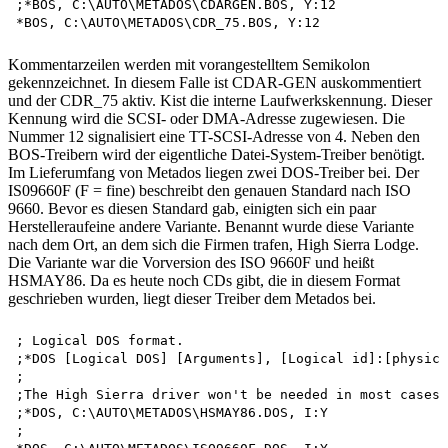
;*BOS, C:\AUTO\METADOS\CDARGEN.BOS, Y:12 

Kommentarzeilen werden mit vorangestelltem Semikolon
gekennzeichnet. In diesem Falle ist CDAR-GEN auskommentiert
und der CDR_75 aktiv. Kist die interne Laufwerkskennung. Dieser
Kennung wird die SCSI- oder DMA-Adresse zugewiesen. Die
Nummer 12 signalisiert eine TT-SCSI-Adresse von 4. Neben den
BOS-Treibern wird der eigentliche Datei-System-Treiber benötigt.
Im Lieferumfang von Metados liegen zwei DOS-Treiber bei. Der
IS09660F (F = fine) beschreibt den genauen Standard nach ISO
9660. Bevor es diesen Standard gab, einigten sich ein paar
Herstelleraufeine andere Variante. Benannt wurde diese Variante
nach dem Ort, an dem sich die Firmen trafen, High Sierra Lodge.
Die Variante war die Vorversion des ISO 9660F und heißt
HSMAY86. Da es heute noch CDs gibt, die in diesem Format
geschrieben wurden, liegt dieser Treiber dem Metados bei.
; Logical DOS format.

;*DOS [Logical DOS] [Arguments], [Logical id]:[physica
;

;The High Sierra driver won't be needed in most cases

;*DOS, C:\AUTO\METADOS\HSMAY86.DOS, I:Y

;
