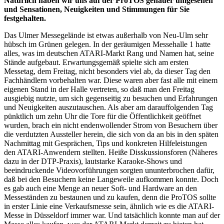
Natürlich haben wir uns auf der ProTOS genauer umgesehen
und Sensationen, Neuigkeiten und Stimmungen für Sie
festgehalten.
Das Ulmer Messegelände ist etwas außerhalb von Neu-Ulm sehr
hübsch im Grünen gelegen. In der geräumigen Messehalle 1 hatte
alles, was im deutschen ATARI-Markt Rang und Namen hat, seine
Stände aufgebaut. Erwartungsgemäß spielte sich am ersten
Messetag, dem Freitag, nicht besonders viel ab, da dieser Tag den
Fachhändlern vorbehalten war. Diese waren aber fast alle mit einem
eigenen Stand in der Halle vertreten, so daß man den Freitag
ausgiebig nutzte, um sich gegenseitig zu besuchen und Erfahrungen
und Neuigkeiten auszutauschen. Als aber am darauffolgenden Tag
pünktlich um zehn Uhr die Tore für die Öffentlichkeit geöffnet
wurden, brach ein nicht endenwollender Strom von Besuchern über
die verdutzten Aussteller herein, die sich von da an bis in den späten
Nachmittag mit Gesprächen, Tips und konkreten Hilfeleistungen
den ATARI-Anwendern stellten. Heiße Disskussionsforen (Näheres
dazu in der DTP-Praxis), lautstarke Karaoke-Shows und
beeindruckende Videovorführungen sorgten ununterbrochen dafür,
daß bei den Besuchern keine Langeweile aufkommen konnte. Doch
es gab auch eine Menge an neuer Soft- und Hardware an den
Messeständen zu bestaunen und zu kaufen, denn die ProTOS sollte
in erster Linie eine Verkaufsmesse sein, ähnlich wie es die ATARI-
Messe in Düsseldorf immer war. Und tatsächlich konnte man auf der