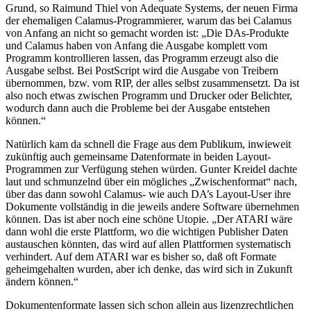
Grund, so Raimund Thiel von Adequate Systems, der neuen Firma
der ehemaligen Calamus-Programmierer, warum das bei Calamus
von Anfang an nicht so gemacht worden ist: „Die DAs-Produkte
und Calamus haben von Anfang die Ausgabe komplett vom
Programm kontrollieren lassen, das Programm erzeugt also die
Ausgabe selbst. Bei PostScript wird die Ausgabe von Treibern
übernommen, bzw. vom RIP, der alles selbst zusammensetzt. Da ist
also noch etwas zwischen Programm und Drucker oder Belichter,
wodurch dann auch die Probleme bei der Ausgabe entstehen
können.“
Natürlich kam da schnell die Frage aus dem Publikum, inwieweit
zukünftig auch gemeinsame Datenformate in beiden Layout-
Programmen zur Verfügung stehen würden. Gunter Kreidel dachte
laut und schmunzelnd über ein mögliches „Zwischenformat“ nach,
über das dann sowohl Calamus- wie auch DA’s Layout-User ihre
Dokumente vollständig in die jeweils andere Software übernehmen
können. Das ist aber noch eine schöne Utopie. „Der ATARI wäre
dann wohl die erste Plattform, wo die wichtigen Publisher Daten
austauschen könnten, das wird auf allen Plattformen systematisch
verhindert. Auf dem ATARI war es bisher so, daß oft Formate
geheimgehalten wurden, aber ich denke, das wird sich in Zukunft
ändern können.“
Dokumentenformate lassen sich schon allein aus lizenzrechtlichen