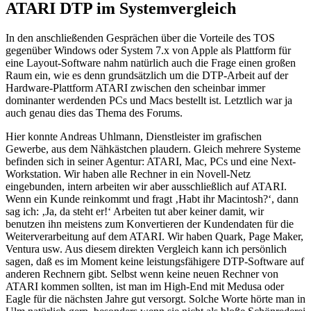
ATARI DTP im Systemvergleich
In den anschließenden Gesprächen über die Vorteile des TOS
gegenüber Windows oder System 7.x von Apple als Plattform für
eine Layout-Software nahm natürlich auch die Frage einen großen
Raum ein, wie es denn grundsätzlich um die DTP-Arbeit auf der
Hardware-Plattform ATARI zwischen den scheinbar immer
dominanter werdenden PCs und Macs bestellt ist. Letztlich war ja
auch genau dies das Thema des Forums.
Hier konnte Andreas Uhlmann, Dienstleister im grafischen
Gewerbe, aus dem Nähkästchen plaudern. Gleich mehrere Systeme
befinden sich in seiner Agentur: ATARI, Mac, PCs und eine Next-
Workstation. Wir haben alle Rechner in ein Novell-Netz
eingebunden, intern arbeiten wir aber ausschließlich auf ATARI.
Wenn ein Kunde reinkommt und fragt ‚Habt ihr Macintosh?‘, dann
sag ich: ‚Ja, da steht er!‘ Arbeiten tut aber keiner damit, wir
benutzen ihn meistens zum Konvertieren der Kundendaten für die
Weiterverarbeitung auf dem ATARI. Wir haben Quark, Page Maker,
Ventura usw. Aus diesem direkten Vergleich kann ich persönlich
sagen, daß es im Moment keine leistungsfähigere DTP-Software auf
anderen Rechnern gibt. Selbst wenn keine neuen Rechner von
ATARI kommen sollten, ist man im High-End mit Medusa oder
Eagle für die nächsten Jahre gut versorgt. Solche Worte hörte man in