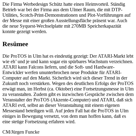
Die Firma Werbedesign Schütz hatte einen Heimvorteil. Ständig
Betrieb war bei der Firma aus dem Ulmer Raum, die mit DTP-
Utilities, Scotch-Print-Demonstrationen und Plot-Vorführungen auf
der Messe mit einer großen Ausstellungsfläche präsent war. Auch
die neue Syquest-Wechselplatte mit 270MB Speicherkapazität
konnte gezeigt werden.
Resümee
Die ProTOS in Ulm hat es eindeutig gezeigt: Der ATARI-Markt lebt
wie eh’ und je und kann sogar ein spürbares Wachstum verzeichnen.
ATARI kann Falcons liefern, und die Soft- und Hardware-
Entwickler werfen ununterbrochen neue Produkte für ATARI-
Computer auf den Markt. Sicherlich wird sich dieser Trend in der
Zukunft noch verstärken. Wegen des deutlichen Erfolgs der ProTOS
erwägt man, im Herbst (ca. Oktober) eine Fortsetzungsmesse in Ulm
zu veranstalten. Zudem gibt es inzwischen Gespräche zwischen dem
Veranstalter der ProTOS (Akzente-Computer) und ATARI, daß sich
ATARI evtl, selbst an dieser Veranstaltung mit einem eigenen
Messestand beteiligen will. Auf jeden Fall hat die ProTOS in Ulm
einiges in Bewegung versetzt, von dem man hoffen kann, daß es
eine stetige Fortsetzung erfahren wird.
CM/Jürgen Funcke