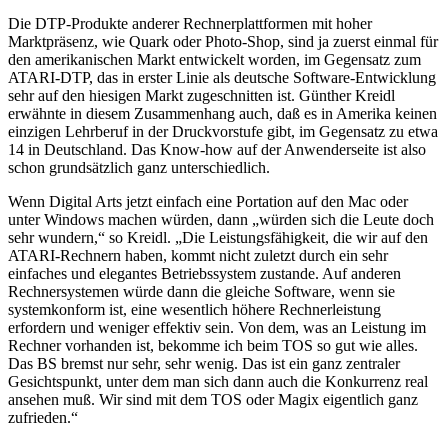
Die DTP-Produkte anderer Rechnerplattformen mit hoher
Marktpräsenz, wie Quark oder Photo-Shop, sind ja zuerst einmal für
den amerikanischen Markt entwickelt worden, im Gegensatz zum
ATARI-DTP, das in erster Linie als deutsche Software-Entwicklung
sehr auf den hiesigen Markt zugeschnitten ist. Günther Kreidl
erwähnte in diesem Zusammenhang auch, daß es in Amerika keinen
einzigen Lehrberuf in der Druckvorstufe gibt, im Gegensatz zu etwa
14 in Deutschland. Das Know-how auf der Anwenderseite ist also
schon grundsätzlich ganz unterschiedlich.
Wenn Digital Arts jetzt einfach eine Portation auf den Mac oder
unter Windows machen würden, dann „würden sich die Leute doch
sehr wundern,“ so Kreidl. „Die Leistungsfähigkeit, die wir auf den
ATARI-Rechnern haben, kommt nicht zuletzt durch ein sehr
einfaches und elegantes Betriebssystem zustande. Auf anderen
Rechnersystemen würde dann die gleiche Software, wenn sie
systemkonform ist, eine wesentlich höhere Rechnerleistung
erfordern und weniger effektiv sein. Von dem, was an Leistung im
Rechner vorhanden ist, bekomme ich beim TOS so gut wie alles.
Das BS bremst nur sehr, sehr wenig. Das ist ein ganz zentraler
Gesichtspunkt, unter dem man sich dann auch die Konkurrenz real
ansehen muß. Wir sind mit dem TOS oder Magix eigentlich ganz
zufrieden.“