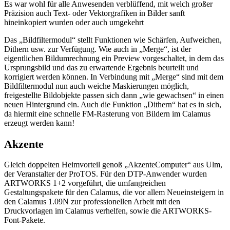
Es war wohl für alle Anwesenden verblüffend, mit welch großer
Präzision auch Text- oder Vektorgrafiken in Bilder sanft
hineinkopiert wurden oder auch umgekehrt
Das „Bildfiltermodul“ stellt Funktionen wie Schärfen, Aufweichen,
Dithern usw. zur Verfügung. Wie auch in „Merge“, ist der
eigentlichen Bildumrechnung ein Preview vorgeschaltet, in dem das
Ursprungsbild und das zu erwartende Ergebnis beurteilt und
korrigiert werden können. In Verbindung mit „Merge“ sind mit dem
Bildfiltermodul nun auch weiche Maskierungen möglich,
freigestellte Bildobjekte passen sich dann „wie gewachsen“ in einen
neuen Hintergrund ein. Auch die Funktion „Dithern“ hat es in sich,
da hiermit eine schnelle FM-Rasterung von Bildern im Calamus
erzeugt werden kann!
Akzente
Gleich doppelten Heimvorteil genoß „AkzenteComputer“ aus Ulm,
der Veranstalter der ProTOS. Für den DTP-Anwender wurden
ARTWORKS 1+2 vorgeführt, die umfangreichen
Gestaltungspakete für den Calamus, die vor allem Neueinsteigern in
den Calamus 1.09N zur professionellen Arbeit mit den
Druckvorlagen im Calamus verhelfen, sowie die ARTWORKS-
Font-Pakete.