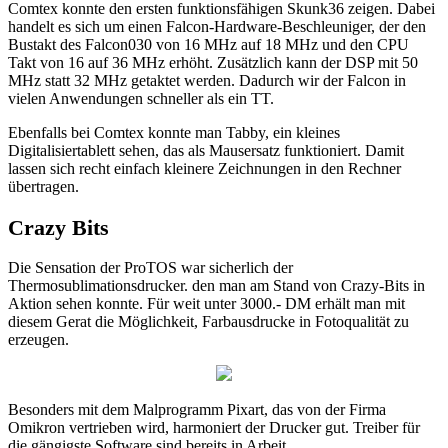
Comtex konnte den ersten funktionsfähigen Skunk36 zeigen. Dabei
handelt es sich um einen Falcon-Hardware-Beschleuniger, der den
Bustakt des Falcon030 von 16 MHz auf 18 MHz und den CPU
Takt von 16 auf 36 MHz erhöht. Zusätzlich kann der DSP mit 50
MHz statt 32 MHz getaktet werden. Dadurch wir der Falcon in
vielen Anwendungen schneller als ein TT.
Ebenfalls bei Comtex konnte man Tabby, ein kleines
Digitalisiertablett sehen, das als Mausersatz funktioniert. Damit
lassen sich recht einfach kleinere Zeichnungen in den Rechner
übertragen.
Crazy Bits
Die Sensation der ProTOS war sicherlich der
Thermosublimationsdrucker. den man am Stand von Crazy-Bits in
Aktion sehen konnte. Für weit unter 3000.- DM erhält man mit
diesem Gerat die Möglichkeit, Farbausdrucke in Fotoqualität zu
erzeugen.
Besonders mit dem Malprogramm Pixart, das von der Firma
Omikron vertrieben wird, harmoniert der Drucker gut. Treiber für
die gängigste Software sind bereits in Arbeit.