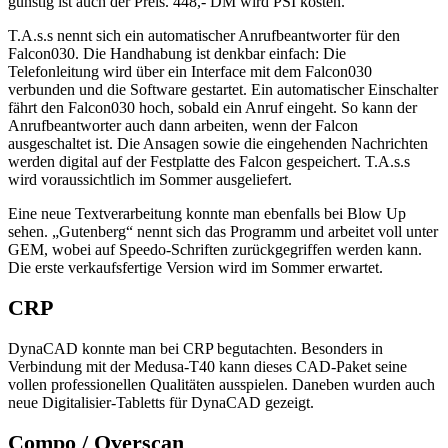
günstig ist auch der Preis. 448,- DM wird PSI kosten.
T.A.s.s nennt sich ein automatischer Anrufbeantworter für den
Falcon030. Die Handhabung ist denkbar einfach: Die
Telefonleitung wird über ein Interface mit dem Falcon030
verbunden und die Software gestartet. Ein automatischer Einschalter
fährt den Falcon030 hoch, sobald ein Anruf eingeht. So kann der
Anrufbeantworter auch dann arbeiten, wenn der Falcon
ausgeschaltet ist. Die Ansagen sowie die eingehenden Nachrichten
werden digital auf der Festplatte des Falcon gespeichert. T.A.s.s
wird voraussichtlich im Sommer ausgeliefert.
Eine neue Textverarbeitung konnte man ebenfalls bei Blow Up
sehen. „Gutenberg“ nennt sich das Programm und arbeitet voll unter
GEM, wobei auf Speedo-Schriften zurückgegriffen werden kann.
Die erste verkaufsfertige Version wird im Sommer erwartet.
CRP
DynaCAD konnte man bei CRP begutachten. Besonders in
Verbindung mit der Medusa-T40 kann dieses CAD-Paket seine
vollen professionellen Qualitäten ausspielen. Daneben wurden auch
neue Digitalisier-Tabletts für DynaCAD gezeigt.
Compo / Overscan