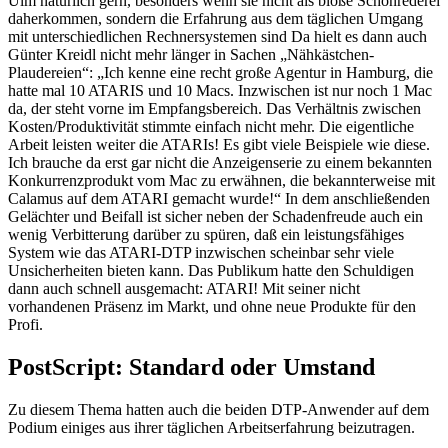
Ulm natürlich gern, besonders wenn sie nicht als bloße Schönrederei
daherkommen, sondern die Erfahrung aus dem täglichen Umgang
mit unterschiedlichen Rechnersystemen sind Da hielt es dann auch
Günter Kreidl nicht mehr länger in Sachen „Nähkästchen-
Plaudereien“: „Ich kenne eine recht große Agentur in Hamburg, die
hatte mal 10 ATARIS und 10 Macs. Inzwischen ist nur noch 1 Mac
da, der steht vorne im Empfangsbereich. Das Verhältnis zwischen
Kosten/Produktivität stimmte einfach nicht mehr. Die eigentliche
Arbeit leisten weiter die ATARIs! Es gibt viele Beispiele wie diese.
Ich brauche da erst gar nicht die Anzeigenserie zu einem bekannten
Konkurrenzprodukt vom Mac zu erwähnen, die bekannterweise mit
Calamus auf dem ATARI gemacht wurde!“ In dem anschließenden
Gelächter und Beifall ist sicher neben der Schadenfreude auch ein
wenig Verbitterung darüber zu spüren, daß ein leistungsfähiges
System wie das ATARI-DTP inzwischen scheinbar sehr viele
Unsicherheiten bieten kann. Das Publikum hatte den Schuldigen
dann auch schnell ausgemacht: ATARI! Mit seiner nicht
vorhandenen Präsenz im Markt, und ohne neue Produkte für den
Profi.
PostScript: Standard oder Umstand
Zu diesem Thema hatten auch die beiden DTP-Anwender auf dem
Podium einiges aus ihrer täglichen Arbeitserfahrung beizutragen.