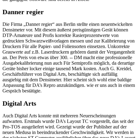
Danner regier
Die Firma „Danner regier“ aus Berlin stellte einen neuentwickelten
Densimeter vor. Mit diesem äußerst preisgünstigen Gerät können
DTP-Amateure und Profis korrekte Rasierprozentwerte von
gedruckten Schwarzweißvorlagen messen und zur Kalibrierung von
Druckern Für alle Papier- und Foliensorten einsetzen. Unkorrekte
Grauwerte auf z.B. Laserdruckern gehören damit der Vergangenheit
an. Der Preis von etwas über 300. -- DM macht eine professionelle
Ausgabekalibrierung nun auch Für Semiprofis möglich, da derartige
Geräte bisher locker einige tausend Mark kosten. Auch G. Kreidel,
Geschäftsführer von Digital Arts, beschäftigte sich auffällig
ausgiebig mit dem Densimeter. Hier scheint sich wohl eine baldige
Anpassung für DA’s Repro anzukündigen. wie er uns auch in einem
Gespräch bestätigte.
Digital Arts
Auch Digital Arts konnte mit mehreren Neuerscheinungen
aufwarten. Erstmals wurde DA’s Layout TC vorgestellt, das seit der
Pro-TOS ausgeliefert wird. Gezeigt wurde der Publisher auf der
neuen Medusa in beeindruckender Geschwindigkeit. Wir werden in
der nächsten ST Computer ausführlicher über das neue DA’s Layout