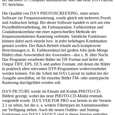
TC berichten.
Die Qualität von DA’S PHOTOSCREENING, einer neuen
Software zur Frequenzrasterung, wurde gleich mit mehreren Proofs
und Andrucken belegt. Bei dieser Software handelt es sich um eine
Prozeßbildverarbeitung, die Farbseparation. Farbkorrektur und
Gradationskorrektur mit einer superschnellen Methode der
frequenzmodulierten Rasterung verbindet. Sämtliche Funktionen
können dabei auch einzeln bzw. in jeder beliebigen Kombination
genutzt werden. Der Batch-Betrieb erlaubt auch komplexeste
Berechnungen (z. B. Farbkorrektur) bei großen Jobs (jede Menge
Bilder) ohne Anwesenheit des Anwenders - also z. B. über Nacht.
Das Programm verarbeitet Bilder im TIF-Format und liefert als
Output TIFF, EPS, DCS und andere Formate, mit denen die Bilder
in praktisch allen relevanten DTP-Programmen weiterverarbeitet
werden können. Für die Arbeit mit DA’s Layout ist zudem bei der
Ausgabe anwählbar, ob für einzelne Bilder FM- oder autotypische
Rasterung durchgeführt werden soll.
DA’S PICTURE wurde im Einsatz mit Kodak-PHOTO-CD-
Bildern gezeigt, wobei das neue PHOTO-CD-Modul erstmals
vorgestellt wurde. DA’S VEKTOR PRO war bereits in der Version
2.1 zu sehen, bei der u. a. weitere Filtertypen im Animationseditor
zur Verfügung stehen. Auch die neuen Outline- und Joining-
Funktionen von DA’S LAYOUT sind in dieser Version enthalten.