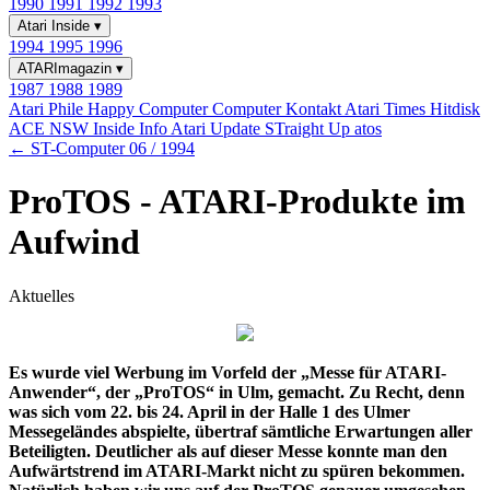
1990
1991
1992
1993
Atari Inside
▾
1994
1995
1996
ATARImagazin
▾
1987
1988
1989
Atari Phile
Happy Computer
Computer Kontakt
Atari Times
Hitdisk
ACE NSW Inside Info
Atari Update
STraight Up
atos
← ST-Computer 06 / 1994
ProTOS - ATARI-Produkte im
Aufwind
Aktuelles
Es wurde viel Werbung im Vorfeld der „Messe für ATARI-
Anwender“, der „ProTOS“ in Ulm, gemacht. Zu Recht, denn
was sich vom 22. bis 24. April in der Halle 1 des Ulmer
Messegeländes abspielte, übertraf sämtliche Erwartungen aller
Beteiligten. Deutlicher als auf dieser Messe konnte man den
Aufwärtstrend im ATARI-Markt nicht zu spüren bekommen.