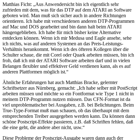
Matthias Ficht: „Aus Anwendersicht bin ich eigentlich sehr
zufrieden mit dem, was für das DTP auf dem ATARI an Software
geboten wird. Man muß sich sicher auch in andere Richtungen
orientieren. Ich habe mit verschiedenen anderen DTP-Programmen
auf Mac und DOS gearbeitet und bin dann halt beim ATARI
hängengeblieben. Ich habe für mich bisher keine Alternative
entdecken können. Wenn ich mir Medusa und Eagle ansehe, sehe
ich nichts, was auf anderen Systemen an das Preis-Leistungs-
Verhältnis herankommt. Wenn ich des öfteren Kollegen über die
Schulter schaue, die mit Corel oder Quark arbeiten müssen, bin ich
froh, daß ich mit der ATARI Software arbeiten darf und in vielen
Belangen flexibler und effektiver Geld verdienen kann, als es auf
anderen Plattformen möglich ist.“
Ähnliche Erfahrungen hat auch Matthias Bracke, gelernter
Schriftsetzer aus Nürnberg, gemacht: „Ich habe selber mit PostScript
arbeiten müssen und möchte so ein Fontformat wie Type 1 nicht in
meinem DTP-Programm nutzen müssen. Das CFN-Format ist da
viel unproblematischer bei Ausgaben, z.B. bei Belichtungen. Beim
True-Type-Format muß man schauen, ob das überhaupt mit dem
entsprechenden Treiber ausgegeben werden kann. Da können dann
schöne Postscript-Effekte passieren, z.B. daß Schriften fehlen, daß
die eine geht, die andere aber nicht, usw.“
Diese Probleme der Postscript-Ausgabe waren dann auch der