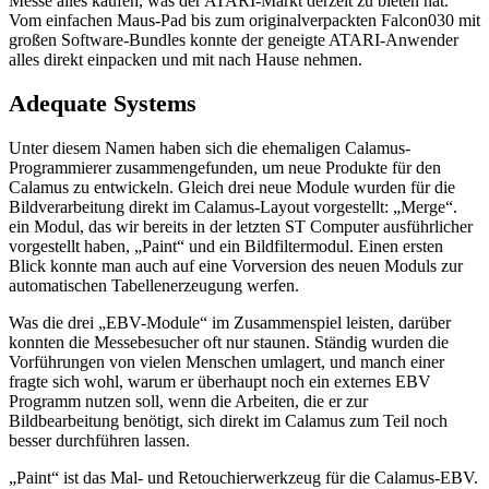
Messe alles kaufen, was der ATARI-Markt derzeit zu bieten hat.
Vom einfachen Maus-Pad bis zum originalverpackten Falcon030 mit
großen Software-Bundles konnte der geneigte ATARI-Anwender
alles direkt einpacken und mit nach Hause nehmen.
Adequate Systems
Unter diesem Namen haben sich die ehemaligen Calamus-
Programmierer zusammengefunden, um neue Produkte für den
Calamus zu entwickeln. Gleich drei neue Module wurden für die
Bildverarbeitung direkt im Calamus-Layout vorgestellt: „Merge“.
ein Modul, das wir bereits in der letzten ST Computer ausführlicher
vorgestellt haben, „Paint“ und ein Bildfiltermodul. Einen ersten
Blick konnte man auch auf eine Vorversion des neuen Moduls zur
automatischen Tabellenerzeugung werfen.
Was die drei „EBV-Module“ im Zusammenspiel leisten, darüber
konnten die Messebesucher oft nur staunen. Ständig wurden die
Vorführungen von vielen Menschen umlagert, und manch einer
fragte sich wohl, warum er überhaupt noch ein externes EBV
Programm nutzen soll, wenn die Arbeiten, die er zur
Bildbearbeitung benötigt, sich direkt im Calamus zum Teil noch
besser durchführen lassen.
„Paint“ ist das Mal- und Retouchierwerkzeug für die Calamus-EBV.