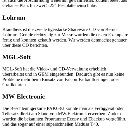
ist auch die Abschirmung weiterhin gewährleistet. Zudem bietet das
Gehäuse Platz für zwei 5.25“-Festplatteneinschübe.
Lohrum
Brandheiß ist die zweite tigerstarke Shareware-CD von Bernd
Lohrum. Gerade rechtzeitig zur Messe wurden die ersten Exemplare
fertig und konnten gekauft werden. Wir werden demnächst genauer
über diese CD berichten.
MGL-Soft
MGL-Soft hat die Video- und CD-Verwaltung erheblich
überarbeitet und in GEM eingebunden. Dadurch gibt es nun keine
Probleme mehr beim Einsatz von Falcon-Farbauflösungen oder
Grafikkarten.
MW Electronic
Die Beschleunigerkarte PAK68/3 konnte man als Fertiggerät oder
Teilesatz direkt am Stand von MW-Elektronik erwerben. Zudem
wurden die bekannten Programme Ecopy und Ebackup vorgeführt,
und das sogar auf einer superschnellen Medusa T40.