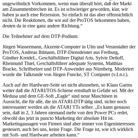
ungewöhnlich Vorkommen, wenn man überall hört, daß der Markt
am Zusammenbrechen ist. Es ist schwieriger geworden, klar, wir
haben ja auch eine Rezession. So einfach ist das aber offensichtlich
nicht. Die Reaktionen, die wir auf der ProTOS bekommen haben,
deuten da in eine ganz andere Richtung.“
Die Teilnehmer auf dem DTP-Podium:
Jürgen Wassermann, Akzente-Computer in Ulm und Veranstalter der
ProTOS, Andreas Ihlmann, DTP-Dienstleister aus Freiburg,
Günther KreideL, Geschäftsführer Digital Arts, Sylvie Detloff,
Rheimund Thiel, Geschäftsführer adequate Systems, Matthias
Bracke, Schriftsetzer und DTP-Anwender aus Nürnberg. Moderiert
wurde die Talkrunde von Jürgen Funcke, ST Computer (v.Ln.r.).
Auch auf der Hardware-Seite sei nicht abzusehen, so Klaus Garms
weiter daß die ATARI/TOS-Schiene ernsthaft in Gefahr sei. Mit der
Medusa und dem GE-Soft „Eagle“ sind neue Maschinen in
Aussicht, die für alle, die im ATARI-DTP tätig sind, sicher noch
interessanter werden als die ATARI TTs selber. „Es kann genauso
sein, daß in 2, 3 Jahren niemand mehr von den Power PCs redet,
obwohl das jetzt in puncto Marketing der absolute Hit ist.
Marketingausagen von Firmen sind aber immer von Eigeninteressen
gesteuert, auch bei uns, keine Frage. Die Frage ist, wie ich wirklich
mit Soft- und Hardware arbeiten kann.“