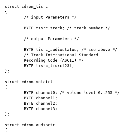
struct cdrom_tisrc

{

	/* input Parameters */

	BYTE tisrc_track; /* track number */

	/* output Parameters */

	BYTE tisrc_audiostatus; /* see above */

	/* Track International Standard

	Recording Code (ASCII) */

	BYTE tisrc_tisrc[23];

};

struct cdrom_volctrl

{

	BYTE channel0; /* volume level 0..255 */

	BYTE channel1;

	BYTE channel2;

	BYTE channel3;

};

struct cdrom_audioctrl

{
