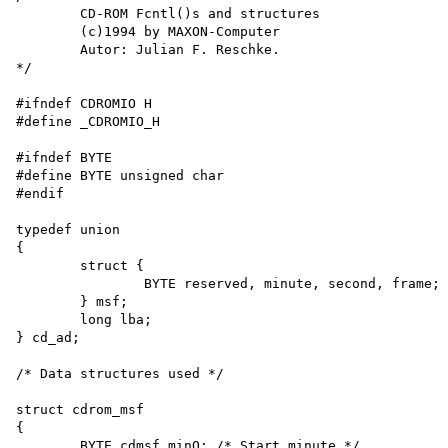
	CD-ROM Fcntl()s and structures

	(c)1994 by MAXON-Computer

	Autor: Julian F. Reschke.

*/

#ifndef CDROMIO H

#define _CDROMIO_H

#ifndef BYTE

#define BYTE unsigned char

#endif

typedef union

{

	struct {

		BYTE reserved, minute, second, frame;

	} msf;

	long lba;

} cd_ad;

/* Data structures used */

struct cdrom_msf

{

	BYTE cdmsf_minO; /* Start minute */
