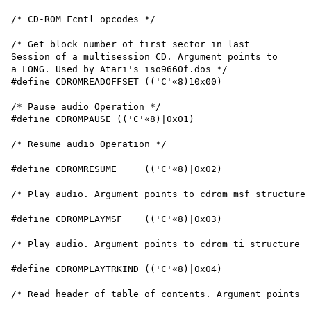
/* CD-ROM Fcntl opcodes */

/* Get block number of first sector in last

Session of a multisession CD. Argument points to

a LONG. Used by Atari's iso9660f.dos */

#define CDROMREADOFFSET (('C'«8)10x00)

/* Pause audio Operation */

#define CDROMPAUSE (('C'«8)|0x01)

/* Resume audio Operation */

#define CDROMRESUME	(('C'«8)|0x02)

/* Play audio. Argument points to cdrom_msf structure 
#define CDROMPLAYMSF	(('C'«8)|0x03)

/* Play audio. Argument points to cdrom_ti structure *
#define CDROMPLAYTRKIND	(('C'«8)|0x04)

/* Read header of table of contents. Argument points t