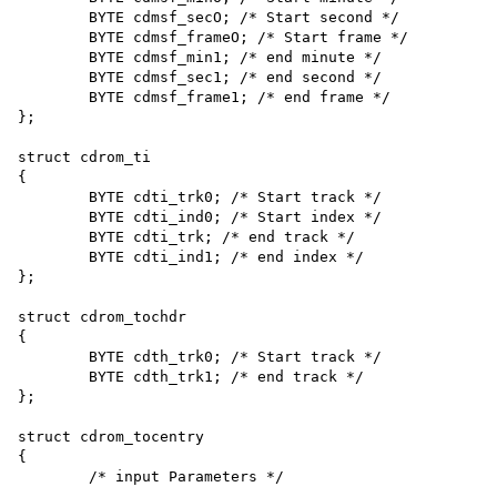
	BYTE cdmsf_secO; /* Start second */

	BYTE cdmsf_frameO; /* Start frame */

	BYTE cdmsf_min1; /* end minute */

	BYTE cdmsf_sec1; /* end second */

	BYTE cdmsf_frame1; /* end frame */

};

struct cdrom_ti

{

	BYTE cdti_trk0; /* Start track */

	BYTE cdti_ind0; /* Start index */

	BYTE cdti_trk; /* end track */

	BYTE cdti_ind1; /* end index */

};

struct cdrom_tochdr

{

	BYTE cdth_trk0; /* Start track */

	BYTE cdth_trk1; /* end track */

};

struct cdrom_tocentry

{

	/* input Parameters */
