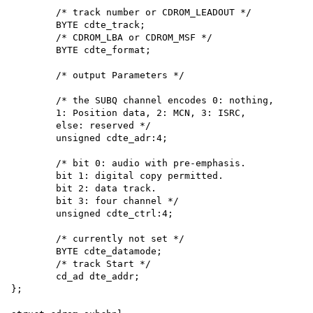
	/* track number or CDROM_LEADOUT */

	BYTE cdte_track;

	/* CDROM_LBA or CDROM_MSF */

	BYTE cdte_format;

	/* output Parameters */	

	/* the SUBQ channel encodes 0: nothing,

	1: Position data, 2: MCN, 3: ISRC,

	else: reserved */

	unsigned cdte_adr:4;

	/* bit 0: audio with pre-emphasis.

	bit 1: digital copy permitted.

	bit 2: data track.

	bit 3: four channel */

	unsigned cdte_ctrl:4;

	/* currently not set */

	BYTE cdte_datamode;

	/* track Start */

	cd_ad dte_addr;

};
