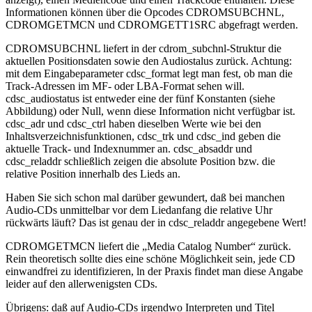
Informationen können über die Opcodes CDROMSUBCHNL,
CDROMGETMCN und CDROMGETT1SRC abgefragt werden.
CDROMSUBCHNL liefert in der cdrom_subchnl-Struktur die
aktuellen Positionsdaten sowie den Audiostalus zurück. Achtung:
mit dem Eingabeparameter cdsc_format legt man fest, ob man die
Track-Adressen im MF- oder LBA-Format sehen will.
cdsc_audiostatus ist entweder eine der fünf Konstanten (siehe
Abbildung) oder Null, wenn diese Information nicht verfügbar ist.
cdsc_adr und cdsc_ctrl haben dieselben Werte wie bei den
Inhaltsverzeichnisfunktionen, cdsc_trk und cdsc_ind geben die
aktuelle Track- und Indexnummer an. cdsc_absaddr und
cdsc_reladdr schließlich zeigen die absolute Position bzw. die
relative Position innerhalb des Lieds an.
Haben Sie sich schon mal darüber gewundert, daß bei manchen
Audio-CDs unmittelbar vor dem Liedanfang die relative Uhr
rückwärts läuft? Das ist genau der in cdsc_reladdr angegebene Wert!
CDROMGETMCN liefert die „Media Catalog Number“ zurück.
Rein theoretisch sollte dies eine schöne Möglichkeit sein, jede CD
einwandfrei zu identifizieren, ln der Praxis findet man diese Angabe
leider auf den allerwenigsten CDs.
Übrigens: daß auf Audio-CDs irgendwo Interpreten und Titel