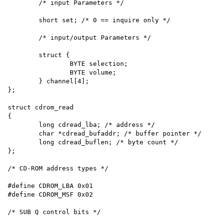
	/* input Parameters */

	short set; /* 0 == inquire only */

	/* input/output Parameters */

	struct {

		BYTE selection;

		BYTE volume;

	} channel[4];

};

struct cdrom_read

{

	long cdread_lba; /* address */

	char *cdread_bufaddr; /* buffer pointer */

	long cdread_buflen; /* byte count */

};

/* CD-ROM address types */

#define CDROM_LBA 0x01

#define CDROM_MSF 0x02

/* SUB Q control bits */
