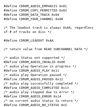
#define CDROM_AUDIO_EMPHASIS 0x01

#define CDROM_COPY_PERMITTED 0x02

#define CDROM_DATA_TRACK 0x04

#define CDROM_FOUR_CHANNEL 0x08

/* The leadout track is always OxAA, regardless

of # of tracks on disc */

#define CDROM_LEADOUT 0xAA

/* return value from READ SUBCHANNEL DATA */

/* audio Status not supported */

#define CDROM_AUDIO_INVALID 0x00

/* audio play Operation in progress */

#define CDROM_AUDIO_PLAY 0x11

/* audio play Operation paused */

#define CDROM_AUDIO_PAUSED 0x12

/* audio play successfully completed */

#define CDROM_AUDIO_COMPLETED 0x13

/* audio play stopped due to error */

#define CDROM_AUDIO_ERROR 0x14

/* no current audio Status to return */

#define CDROM_AUDIO_NO_STATUS 0x5
