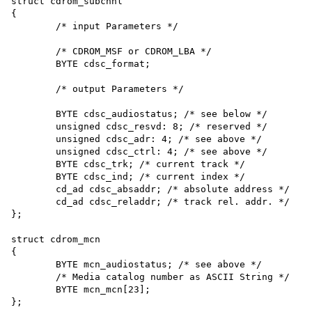
struct cdrom_subchnl

{

	/* input Parameters */

	/* CDROM_MSF or CDROM_LBA */

	BYTE cdsc_format;

	/* output Parameters */

	BYTE cdsc_audiostatus; /* see below */

	unsigned cdsc_resvd: 8; /* reserved */

	unsigned cdsc_adr: 4; /* see above */

	unsigned cdsc_ctrl: 4; /* see above */

	BYTE cdsc_trk; /* current track */

	BYTE cdsc_ind; /* current index */

	cd_ad cdsc_absaddr; /* absolute address */

	cd_ad cdsc_reladdr; /* track rel. addr. */

};

struct cdrom_mcn

{

	BYTE mcn_audiostatus; /* see above */

	/* Media catalog number as ASCII String */

	BYTE mcn_mcn[23];

};
