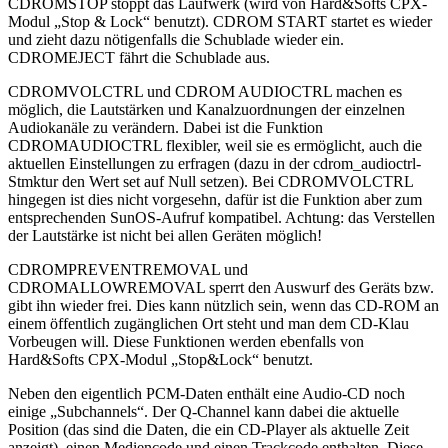
CDROMSTOP stoppt das Laufwerk (wird von Hard&Softs CPX-
Modul „Stop & Lock“ benutzt). CDROM START startet es wieder
und zieht dazu nötigenfalls die Schublade wieder ein.
CDROMEJECT fährt die Schublade aus.
CDROMVOLCTRL und CDROM AUDIOCTRL machen es
möglich, die Lautstärken und Kanalzuordnungen der einzelnen
Audiokanäle zu verändern. Dabei ist die Funktion
CDROMAUDIOCTRL flexibler, weil sie es ermöglicht, auch die
aktuellen Einstellungen zu erfragen (dazu in der cdrom_audioctrl-
Stmktur den Wert set auf Null setzen). Bei CDROMVOLCTRL
hingegen ist dies nicht vorgesehn, dafür ist die Funktion aber zum
entsprechenden SunOS-Aufruf kompatibel. Achtung: das Verstellen
der Lautstärke ist nicht bei allen Geräten möglich!
CDROMPREVENTREMOVAL und
CDROMALLOWREMOVAL sperrt den Auswurf des Geräts bzw.
gibt ihn wieder frei. Dies kann nützlich sein, wenn das CD-ROM an
einem öffentlich zugänglichen Ort steht und man dem CD-Klau
Vorbeugen will. Diese Funktionen werden ebenfalls von
Hard&Softs CPX-Modul „Stop&Lock“ benutzt.
Neben den eigentlich PCM-Daten enthält eine Audio-CD noch
einige „Subchannels“. Der Q-Channel kann dabei die aktuelle
Position (das sind die Daten, die ein CD-Player als aktuelle Zeit
anzeigt), einen Mediencode und einen Trackcode enthalten. Diese