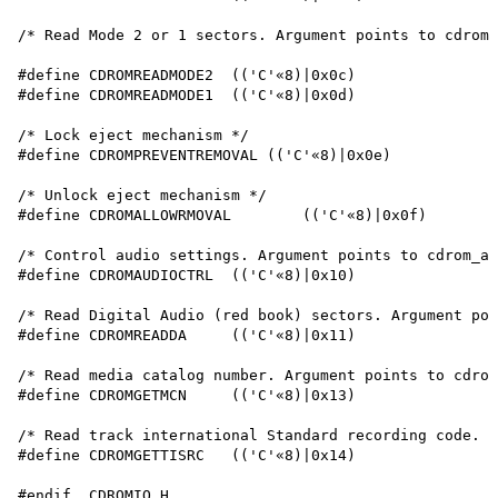
/* Read Mode 2 or 1 sectors. Argument points to cdrom_
#define CDROMREADMODE2	(('C'«8)|0x0c)

#define CDROMREADMODE1	(('C'«8)|0x0d)

/* Lock eject mechanism */

#define CDROMPREVENTREMOVAL (('C'«8)|0x0e)

/* Unlock eject mechanism */

#define CDROMALLOWRMOVAL	(('C'«8)|0x0f)

/* Control audio settings. Argument points to cdrom_au
#define CDROMAUDIOCTRL	(('C'«8)|0x10)

/* Read Digital Audio (red book) sectors. Argument poi
#define CDROMREADDA	(('C'«8)|0x11)

/* Read media catalog number. Argument points to cdrom
#define CDROMGETMCN	(('C'«8)|0x13)

/* Read track international Standard recording code. A
#define CDROMGETTISRC	(('C'«8)|0x14)
