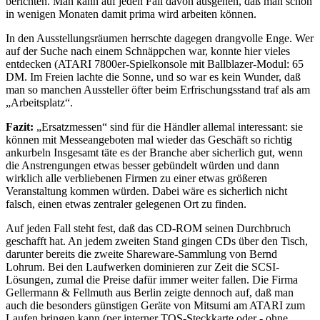
berichten. Man kann auf jeden Fall davon ausgehen, daß man schon
in wenigen Monaten damit prima wird arbeiten können.
In den Ausstellungsräumen herrschte dagegen drangvolle Enge. Wer
auf der Suche nach einem Schnäppchen war, konnte hier vieles
entdecken (ATARI 7800er-Spielkonsole mit Ballblazer-Modul: 65
DM. Im Freien lachte die Sonne, und so war es kein Wunder, daß
man so manchen Aussteller öfter beim Erfrischungsstand traf als am
„Arbeitsplatz“.
Fazit:
„Ersatzmessen“ sind für die Händler allemal interessant: sie
können mit Messeangeboten mal wieder das Geschäft so richtig
ankurbeln Insgesamt täte es der Branche aber sicherlich gut, wenn
die Anstrengungen etwas besser gebündelt würden und dann
wirklich alle verbliebenen Firmen zu einer etwas größeren
Veranstaltung kommen würden. Dabei wäre es sicherlich nicht
falsch, einen etwas zentraler gelegenen Ort zu finden.
Auf jeden Fall steht fest, daß das CD-ROM seinen Durchbruch
geschafft hat. An jedem zweiten Stand gingen CDs über den Tisch,
darunter bereits die zweite Shareware-Sammlung von Bernd
Lohrum. Bei den Laufwerken dominieren zur Zeit die SCSI-
Lösungen, zumal die Preise dafür immer weiter fallen. Die Firma
Gellermann & Fellmuth aus Berlin zeigte dennoch auf, daß man
auch die besonders günstigen Geräte von Mitsumi am ATARI zum
Laufen bringen kann (per interner TOS-Steckkarte oder - ohne