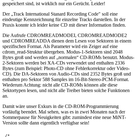
gespeichert sind, ist wirklich nur ein Gerücht. Leider!
Der „Track International Stanard Recording Code" soll eine
eindeutige Kennzeichnung für einzelne Tracks darstellen. In der
Praxis konnte ich leider keine CD mit dieser Information finden.
Die Aufrufe CDROMREADMODEI, CDROMREADMODE2
und CDROMREADDA dienen dem Lesen von Sektoren in einem
spezifischen Format. Als Parameter wird ein Zeiger auf eine
cdrom_read-Struktur übergeben. Modus-1-Sektoren sind 2048
Bytes groß und werden auf „normalen“ CD-ROMs benutzt. Modus-
2-Sektoren werden bei XA-CDs verwendet und enthalten 2336
Bytes (zum Beispiel: Photo-CD ohne Fehlerkorrektur oder Video-
CD). Die DA-Sektoren von Audio-CDs sind 2352 Bytes groß und
enthalten pro Sektor 588 Samples im 16-Bit-Stereo-PCM-Format.
Wiederum Achtung: nicht alle CD-ROMs können alle diese
Sektortypen lesen, und nicht alle Treiber bieten solche Funktionen
an.
Damit wäre unser Exkurs in die CD-ROM-Programmierung
vorläufig beendet. Mal sehen, was es in zwei Monaten nach der
Sommerpause für Neuigkeiten gibt: zumindest eine neue MiNT-
Version sollte dann eigentlich verfügbar sein!
/*
