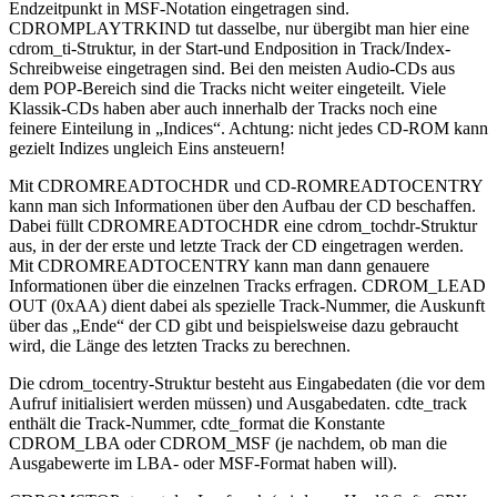
Endzeitpunkt in MSF-Notation eingetragen sind.
CDROMPLAYTRKIND tut dasselbe, nur übergibt man hier eine
cdrom_ti-Struktur, in der Start-und Endposition in Track/Index-
Schreibweise eingetragen sind. Bei den meisten Audio-CDs aus
dem POP-Bereich sind die Tracks nicht weiter eingeteilt. Viele
Klassik-CDs haben aber auch innerhalb der Tracks noch eine
feinere Einteilung in „Indices“. Achtung: nicht jedes CD-ROM kann
gezielt Indizes ungleich Eins ansteuern!
Mit CDROMREADTOCHDR und CD-ROMREADTOCENTRY
kann man sich Informationen über den Aufbau der CD beschaffen.
Dabei füllt CDROMREADTOCHDR eine cdrom_tochdr-Struktur
aus, in der der erste und letzte Track der CD eingetragen werden.
Mit CDROMREADTOCENTRY kann man dann genauere
Informationen über die einzelnen Tracks erfragen. CDROM_LEAD
OUT (0xAA) dient dabei als spezielle Track-Nummer, die Auskunft
über das „Ende“ der CD gibt und beispielsweise dazu gebraucht
wird, die Länge des letzten Tracks zu berechnen.
Die cdrom_tocentry-Struktur besteht aus Eingabedaten (die vor dem
Aufruf initialisiert werden müssen) und Ausgabedaten. cdte_track
enthält die Track-Nummer, cdte_format die Konstante
CDROM_LBA oder CDROM_MSF (je nachdem, ob man die
Ausgabewerte im LBA- oder MSF-Format haben will).