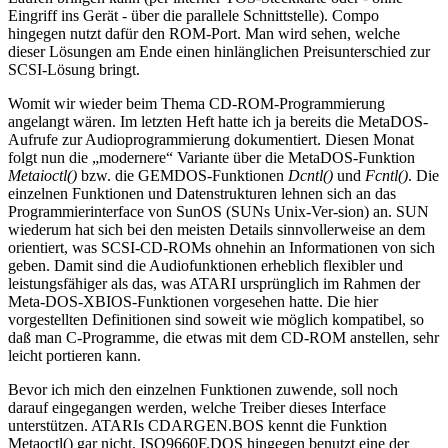
Eingriff ins Gerät - über die parallele Schnittstelle). Compo
hingegen nutzt dafür den ROM-Port. Man wird sehen, welche
dieser Lösungen am Ende einen hinlänglichen Preisunterschied zur
SCSI-Lösung bringt.
Womit wir wieder beim Thema CD-ROM-Programmierung
angelangt wären. Im letzten Heft hatte ich ja bereits die MetaDOS-
Aufrufe zur Audioprogrammierung dokumentiert. Diesen Monat
folgt nun die „modernere“ Variante über die MetaDOS-Funktion
Metaioctl()
bzw. die GEMDOS-Funktionen
Dcntl()
und
Fcntl()
. Die
einzelnen Funktionen und Datenstrukturen lehnen sich an das
Programmierinterface von SunOS (SUNs Unix-Ver-sion) an. SUN
wiederum hat sich bei den meisten Details sinnvollerweise an dem
orientiert, was SCSI-CD-ROMs ohnehin an Informationen von sich
geben. Damit sind die Audiofunktionen erheblich flexibler und
leistungsfähiger als das, was ATARI ursprünglich im Rahmen der
Meta-DOS-XBIOS-Funktionen vorgesehen hatte. Die hier
vorgestellten Definitionen sind soweit wie möglich kompatibel, so
daß man C-Programme, die etwas mit dem CD-ROM anstellen, sehr
leicht portieren kann.
Bevor ich mich den einzelnen Funktionen zuwende, soll noch
darauf eingegangen werden, welche Treiber dieses Interface
unterstützen. ATARIs CDARGEN.BOS kennt die Funktion
Metaoctl() gar nicht. ISO9660F.DOS hingegen benutzt eine der