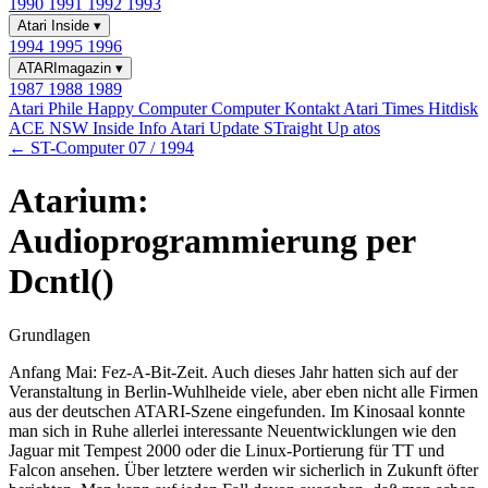
1990
1991
1992
1993
Atari Inside
▾
1994
1995
1996
ATARImagazin
▾
1987
1988
1989
Atari Phile
Happy Computer
Computer Kontakt
Atari Times
Hitdisk
ACE NSW Inside Info
Atari Update
STraight Up
atos
← ST-Computer 07 / 1994
Atarium:
Audioprogrammierung per
Dcntl()
Grundlagen
Anfang Mai: Fez-A-Bit-Zeit. Auch dieses Jahr hatten sich auf der
Veranstaltung in Berlin-Wuhlheide viele, aber eben nicht alle Firmen
aus der deutschen ATARI-Szene eingefunden. Im Kinosaal konnte
man sich in Ruhe allerlei interessante Neuentwicklungen wie den
Jaguar mit Tempest 2000 oder die Linux-Portierung für TT und
Falcon ansehen. Über letztere werden wir sicherlich in Zukunft öfter