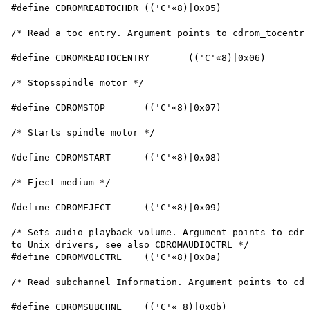
#define CDROMREADTOCHDR	(('C'«8)|0x05)

/* Read a toc entry. Argument points to cdrom_tocentry
#define CDROMREADTOCENTRY	(('C'«8)|0x06)

/* Stopsspindle motor */

#define CDROMSTOP	(('C'«8)|0x07)

/* Starts spindle motor */

#define CDROMSTART	(('C'«8)|0x08)

/* Eject medium */

#define CDROMEJECT	(('C'«8)|0x09)

/* Sets audio playback volume. Argument points to cdro
to Unix drivers, see also CDROMAUDIOCTRL */

#define CDROMVOLCTRL	(('C'«8)|0x0a)

/* Read subchannel Information. Argument points to cdr
#define CDROMSUBCHNL	(('C'« 8)|0x0b)
