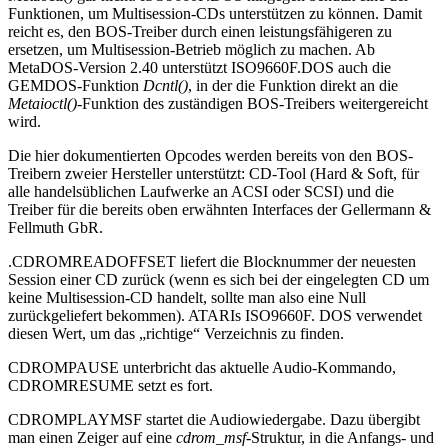
Funktionen, um Multisession-CDs unterstützen zu können. Damit
reicht es, den BOS-Treiber durch einen leistungsfähigeren zu
ersetzen, um Multisession-Betrieb möglich zu machen. Ab
MetaDOS-Version 2.40 unterstützt ISO9660F.DOS auch die
GEMDOS-Funktion
Dcntl()
, in der die Funktion direkt an die
Metaioctl()
-Funktion des zuständigen BOS-Treibers weitergereicht
wird.
Die hier dokumentierten Opcodes werden bereits von den BOS-
Treibern zweier Hersteller unterstützt: CD-Tool (Hard & Soft, für
alle handelsüblichen Laufwerke an ACSI oder SCSI) und die
Treiber für die bereits oben erwähnten Interfaces der Gellermann &
Fellmuth GbR.
.CDROMREADOFFSET liefert die Blocknummer der neuesten
Session einer CD zurück (wenn es sich bei der eingelegten CD um
keine Multisession-CD handelt, sollte man also eine Null
zurückgeliefert bekommen). ATARIs ISO9660F. DOS verwendet
diesen Wert, um das „richtige“ Verzeichnis zu finden.
CDROMPAUSE unterbricht das aktuelle Audio-Kommando,
CDROMRESUME setzt es fort.
CDROMPLAYMSF startet die Audiowiedergabe. Dazu übergibt
man einen Zeiger auf eine
cdrom_msf
-Struktur, in die Anfangs- und