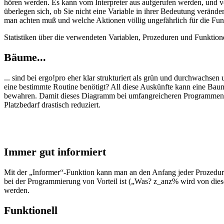
hören werden. Es kann vom Interpreter aus aufgerufen werden, und v
überlegen sich, ob Sie nicht eine Variable in ihrer Bedeutung veränd
man achten muß und welche Aktionen völlig ungefährlich für die Fu
Statistiken über die verwendeten Variablen, Prozeduren und Funktion
Bäume...
... sind bei ergo!pro eher klar strukturiert als grün und durchwach
eine bestimmte Routine benötigt? All diese Auskünfte kann eine Baum
bewahren. Damit dieses Diagramm bei umfangreicheren Programmen n
Platzbedarf drastisch reduziert.
Immer gut informiert
Mit der „Informer“-Funktion kann man an den Anfang jeder Prozedur u
bei der Programmierung von Vorteil ist („Was? z_anz% wird von dieser 
werden.
Funktionell