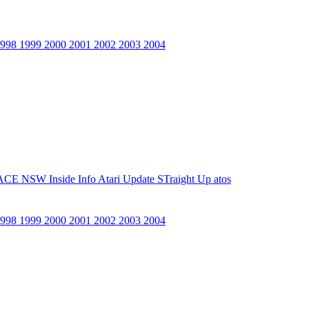
1998
1999
2000
2001
2002
2003
2004
ACE NSW Inside Info
Atari Update
STraight Up
atos
1998
1999
2000
2001
2002
2003
2004