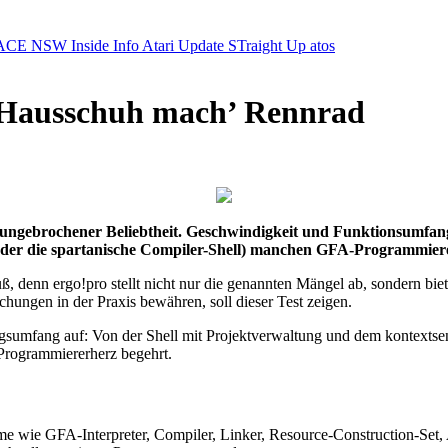
ACE NSW Inside Info
Atari Update
STraight Up
atos
 Hausschuh mach’ Rennrad
 ungebrochener Beliebtheit. Geschwindigkeit und Funktionsumfan
e oder die spartanische Compiler-Shell) manchen GFA-Programmiere
uß, denn ergo!pro stellt nicht nur die genannten Mängel ab, sondern bie
chungen in der Praxis bewähren, soll dieser Test zeigen.
gsumfang auf: Von der Shell mit Projektverwaltung und dem kontextse
Programmiererherz begehrt.
me wie GFA-Interpreter, Compiler, Linker, Resource-Construction-Set