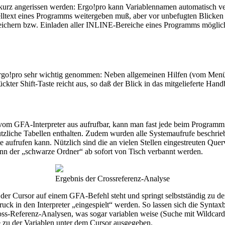
 kurz angerissen werden: Ergo!pro kann Variablennamen automatisch v
ltext eines Programms weitergeben muß, aber vor unbefugten Blicken 
peichern bzw. Einladen aller INLINE-Bereiche eines Programms möglic
go!pro sehr wichtig genommen: Neben allgemeinen Hilfen (vom Menü aus
kter Shift-Taste reicht aus, so daß der Blick in das mitgelieferte Handb
ch vom GFA-Interpreter aus aufrufbar, kann man fast jede beim Program
nützliche Tabellen enthalten. Zudem wurden alle Systemaufrufe beschri
ufrufen kann. Nützlich sind die an vielen Stellen eingestreuten Que
nn der „schwarze Ordner“ ab sofort von Tisch verbannt werden.
Ergebnis der Crossreferenz-Analyse
 der Cursor auf einem GFA-Befehl steht und springt selbstständig zu de
ck in den Interpreter „eingespielt“ werden. So lassen sich die Syntaxb
ss-Referenz-Analysen, was sogar variablen weise (Suche mit Wildcards
 zu der Variablen unter dem Cursor ausgegeben.