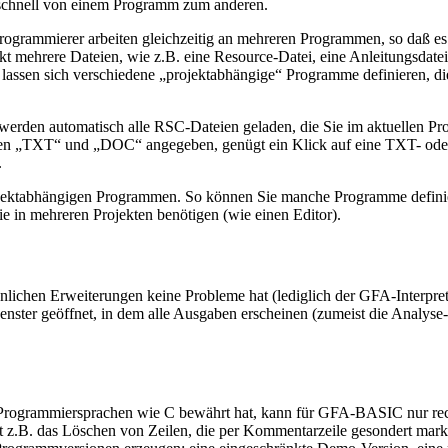
o schnell von einem Programm zum anderen.
Programmierer arbeiten gleichzeitig an mehreren Programmen, so daß es 
ekt mehrere Dateien, wie z.B. eine Resource-Datei, eine Anleitungsdate
lassen sich verschiedene „projektabhängige“ Programme definieren, d
werden automatisch alle RSC-Dateien geladen, die Sie im aktuellen Pro
gen „TXT“ und „DOC“ angegeben, genügt ein Klick auf eine TXT- oder
.
ojektabhängigen Programmen. So können Sie manche Programme definier
ie in mehreren Projekten benötigen (wie einen Editor).
chen Erweiterungen keine Probleme hat (lediglich der GFA-Interpreter
Fenster geöffnet, in dem alle Ausgaben erscheinen (zumeist die Analy
ren Programmiersprachen wie C bewährt hat, kann für GFA-BASIC nur rech
 z.B. das Löschen von Zeilen, die per Kommentarzeile gesondert mark