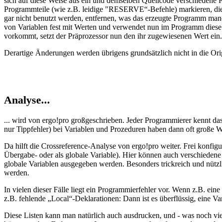
sich auf diese Weise aus ein und demselben Quellcode verschiedene 
Programmteile (wie z.B. leidige "RESERVE“-Befehle) markieren, die
gar nicht benutzt werden, entfernen, was das erzeugte Programm manc
von Variablen fest mit Werten und verwendet nun im Programm diese V
vorkommt, setzt der Präprozessor nun den ihr zugewiesenen Wert ein. 
Derartige Änderungen werden übrigens grundsätzlich nicht in die Ori
Analyse...
... wird von ergo!pro großgeschrieben. Jeder Programmierer kennt 
nur Tippfehler) bei Variablen und Prozeduren haben dann oft große 
Da hilft die Crossreference-Analyse von ergo!pro weiter. Frei konfig
Übergabe- oder als globale Variable). Hier können auch verschiedene 
globale Variablen ausgegeben werden. Besonders trickreich und nützlich
werden.
In vielen dieser Fälle liegt ein Programmierfehler vor. Wenn z.B. e
z.B. fehlende „Local“-Deklarationen: Dann ist es überflüssig, eine Va
Diese Listen kann man natürlich auch ausdrucken, und - was noch viel