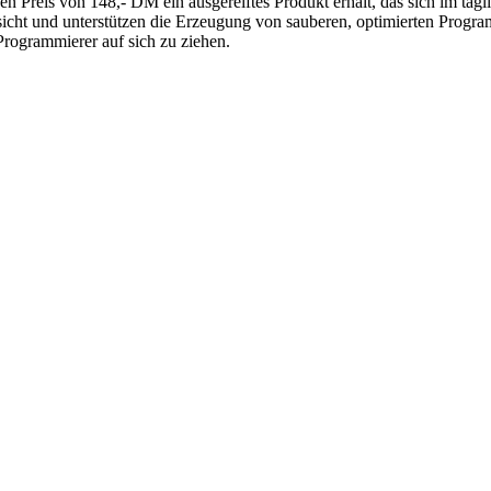
 Preis von 148,- DM ein ausgereiftes Produkt erhält, das sich im täglic
nsicht und unterstützen die Erzeugung von sauberen, optimierten Pr
Programmierer auf sich zu ziehen.