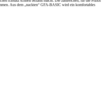
hen Einsatz schnell bezahlt macht. Die zahlreichen, für die Praxis
ogrammen. Aus dem „nackten“ GFA-BASIC wird ein komfortables