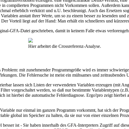
Programmversionen erzeugen: eine eingeschränkte Demo-Version, eine 
 in compilierten Programmen nicht Vorkommen sollen. Außerdem kann d
hmal erheblich verkürzt und u.U. beschleunigt. Auch das Ersetzen sog
ariablen anstatt ihrer Werte, um so zu einem besser zu lesenden und 
Der Vorteil liegt auf der Hand: Man erhält ein schnelleres und kürzer
ginal-GFA-Datei geschrieben, damit in keinem Falle etwas verlorengeh
Hier arbeitet die Crossreferenz-Analyse.
das Problem: mit zunehmender Programmgröße wird es immer schwieriger
Wirkungen. Die Fehlersuche ist meist ein mühsames und zeitraubendes 
urierbar lassen sich Listen der verwendeten Variablen erzeugen (mit An
Filter vorgeschaltet werden, so daß nur bestimmte Variablentypen (z.B
 ist hierbei die automatische Fehlerdiagnose. Ergo!pro zeigt hierbei al
ine Variable nur einmal im ganzen Programm vorkommt, hat sich der Pro
riable global im Speicher zu halten, da sie nur von einer einzelnen Proz
 besser ist - Sie haben innerhalb des GFA-Interpreters Zugriff auf die