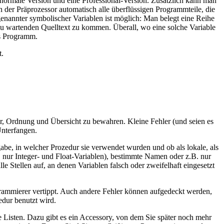
normale Version und eine Professional-Version. Zusätzlich kann man
er Präprozessor automatisch alle überflüssigen Programmteile, die
enannter symbolischer Variablen ist möglich: Man belegt eine Reihe
zu wartenden Quelltext zu kommen. Überall, wo eine solche Variable
es Programm.
t.
, Ordnung und Übersicht zu bewahren. Kleine Fehler (und seien es
Unterfangen.
gabe, in welcher Prozedur sie verwendet wurden und ob als lokale, als
. nur Integer- und Float-Variablen), bestimmte Namen oder z.B. nur
le Stellen auf, an denen Variablen falsch oder zweifelhaft eingesetzt
grammierer vertippt. Auch andere Fehler können aufgedeckt werden,
edur benutzt wird.
se Listen. Dazu gibt es ein Accessory, von dem Sie später noch mehr