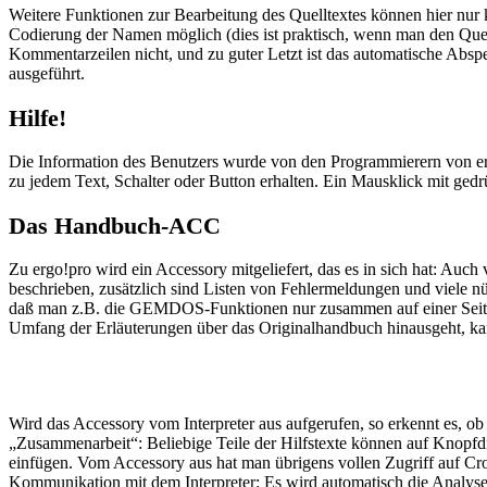
Weitere Funktionen zur Bearbeitung des Quelltextes können hier nur
Codierung der Namen möglich (dies ist praktisch, wenn man den Quel
Kommentarzeilen nicht, und zu guter Letzt ist das automatische Abs
ausgeführt.
Hilfe!
Die Information des Benutzers wurde von den Programmierern von er
zu jedem Text, Schalter oder Button erhalten. Ein Mausklick mit gedrüc
Das Handbuch-ACC
Zu ergo!pro wird ein Accessory mitgeliefert, das es in sich hat: Au
beschrieben, zusätzlich sind Listen von Fehlermeldungen und viele 
daß man z.B. die GEMDOS-Funktionen nur zusammen auf einer Seite a
Umfang der Erläuterungen über das Originalhandbuch hinausgeht, ka
Wird das Accessory vom Interpreter aus aufgerufen, so erkennt es, ob
„Zusammenarbeit“: Beliebige Teile der Hilfstexte können auf Knopfdru
einfügen. Vom Accessory aus hat man übrigens vollen Zugriff auf Cro
Kommunikation mit dem Interpreter: Es wird automatisch die Analyse