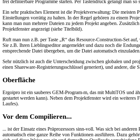
frei definierbare Programme starten. Per Tastendruck gelangt man s
Ein sehr praktisches Element ist die Projektverwaltung: Die meisten 
Einstellungen vorrätig zu halten. In der Regel gehören zu einem Proj
kann man nun mehrere Dateien zu jedem Projekt angeben. Zusätzlich 
Projektfenster angezeigt (siehe Titelbild).
Ruft man nun z.B. per Taste „R“ das Resource-Construction-Set auf, 
Sie z.B. Ihren Lieblingseditor angemeldet und dazu noch die Endun
entsprechende Datei übergeben, um die Datei automatisch einzuladen
Sehr nützlich ist auch die Unterscheidung zwischen globalen und pr
einen Shareware-Registrierungsschlüssel generiert), und andere, die S
Oberfläche
Ergoipro ist ein sauberes GEM-Program-m, das mit MultiTOS und ähnli
gestartet werden kann). Neben dem Projektfenster wird ein weiteres 
Laufes).
Vor dem Compilieren...
... ist der Einsatz eines Präprozessors sinn-voll. Was sich bei ande
automatisch eine ganze Reihe von Funktionen ausführen. Dazu gehört