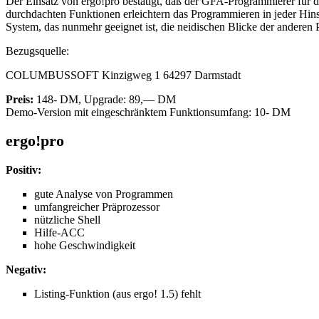
Der Einsatz von ergo!pro bestätigt, daß der GFA-Programmierer für den
durchdachten Funktionen erleichtern das Programmieren in jeder Hi
System, das nunmehr geeignet ist, die neidischen Blicke der anderen 
Bezugsquelle:
COLUMBUSSOFT Kinzigweg 1 64297 Darmstadt
Preis:
148- DM, Upgrade: 89,— DM
Demo-Version mit eingeschränktem Funktionsumfang: 10- DM
ergo!pro
Positiv:
gute Analyse von Programmen
umfangreicher Präprozessor
nützliche Shell
Hilfe-ACC
hohe Geschwindigkeit
Negativ:
Listing-Funktion (aus ergo! 1.5) fehlt