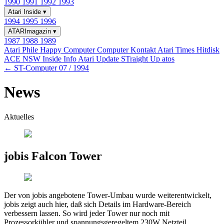
1990
1991
1992
1993
Atari Inside
▾
1994
1995
1996
ATARImagazin
▾
1987
1988
1989
Atari Phile
Happy Computer
Computer Kontakt
Atari Times
Hitdisk
ACE NSW Inside Info
Atari Update
STraight Up
atos
← ST-Computer 07 / 1994
News
Aktuelles
jobis Falcon Tower
Der von jobis angebotene Tower-Umbau wurde weiterentwickelt,
jobis zeigt auch hier, daß sich Details im Hardware-Bereich
verbessern lassen. So wird jeder Tower nur noch mit
Prozessorkühler und spannungsgeregeltem 230W Netzteil