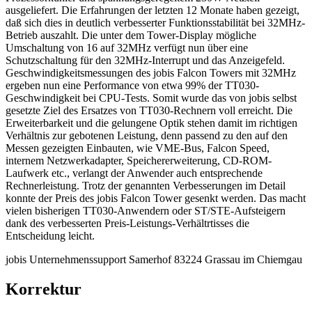
ausgeliefert. Die Erfahrungen der letzten 12 Monate haben gezeigt,
daß sich dies in deutlich verbesserter Funktionsstabilität bei 32MHz-
Betrieb auszahlt. Die unter dem Tower-Display mögliche
Umschaltung von 16 auf 32MHz verfügt nun über eine
Schutzschaltung für den 32MHz-Interrupt und das Anzeigefeld.
Geschwindigkeitsmessungen des jobis Falcon Towers mit 32MHz
ergeben nun eine Performance von etwa 99% der TT030-
Geschwindigkeit bei CPU-Tests. Somit wurde das von jobis selbst
gesetzte Ziel des Ersatzes von TT030-Rechnern voll erreicht. Die
Erweiterbarkeit und die gelungene Optik stehen damit im richtigen
Verhältnis zur gebotenen Leistung, denn passend zu den auf den
Messen gezeigten Einbauten, wie VME-Bus, Falcon Speed,
internem Netzwerkadapter, Speichererweiterung, CD-ROM-
Laufwerk etc., verlangt der Anwender auch entsprechende
Rechnerleistung. Trotz der genannten Verbesserungen im Detail
konnte der Preis des jobis Falcon Tower gesenkt werden. Das macht
vielen bisherigen TT030-Anwendern oder ST/STE-Aufsteigern
dank des verbesserten Preis-Leistungs-Verhältrtisses die
Entscheidung leicht.
jobis Unternehmenssupport Samerhof 83224 Grassau im Chiemgau
Korrektur