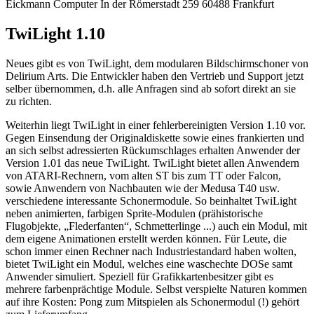
Eickmann Computer In der Römerstadt 259 60488 Frankfurt
TwiLight 1.10
Neues gibt es von TwiLight, dem modularen Bildschirmschoner von
Delirium Arts. Die Entwickler haben den Vertrieb und Support jetzt
selber übernommen, d.h. alle Anfragen sind ab sofort direkt an sie
zu richten.
Weiterhin liegt TwiLight in einer fehlerbereinigten Version 1.10 vor.
Gegen Einsendung der Originaldiskette sowie eines frankierten und
an sich selbst adressierten Rückumschlages erhalten Anwender der
Version 1.01 das neue TwiLight. TwiLight bietet allen Anwendern
von ATARI-Rechnern, vom alten ST bis zum TT oder Falcon,
sowie Anwendern von Nachbauten wie der Medusa T40 usw.
verschiedene interessante Schonermodule. So beinhaltet TwiLight
neben animierten, farbigen Sprite-Modulen (prähistorische
Flugobjekte, „Flederfanten“, Schmetterlinge ...) auch ein Modul, mit
dem eigene Animationen erstellt werden können. Für Leute, die
schon immer einen Rechner nach Industriestandard haben wolten,
bietet TwiLight ein Modul, welches eine waschechte DOSe samt
Anwender simuliert. Speziell für Grafikkartenbesitzer gibt es
mehrere farbenprächtige Module. Selbst verspielte Naturen kommen
auf ihre Kosten: Pong zum Mitspielen als Schonermodul (!) gehört