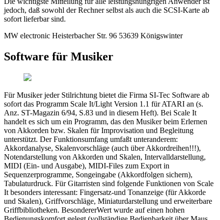
Die wichtigste Mitteilung für alle leistungshungrigen Anwender ist
jedoch, daß sowohl der Rechner selbst als auch die SCSI-Karte ab
sofort lieferbar sind.
MW electronic Heisterbacher Str. 96 53639 Königswinter
Software für Musiker
Für Musiker jeder Stilrichtung bietet die Firma SI-Tec Software ab
sofort das Programm Scale It/Light Version 1.1 für ATARI an (s.
Anz. ST-Magazin 6/94, S.83 und in diesem Heft). Bei Scale It
handelt es sich um ein Programm, das den Musiker beim Erlernen
von Akkorden bzw. Skalen für Improvisation und Begleitung
unterstützt. Der Funktionsumfang umfaßt unteranderem:
Akkordanalyse, Skalenvorschläge (auch über Akkordreihen!!!),
Notendarstellung von Akkorden und Skalen, Intervalldarstellung,
MIDI (Ein- und Ausgabe), MIDI-Files zum Export in
Sequenzerprogramme, Songeingabe (Akkordfolgen sichern),
Tabulaturdruck. Für Gitarristen sind folgende Funktionen von Scale
It besonders interessant: Fingersatz-und Tonanzeige (für Akkorde
und Skalen), Griffvorschläge, Miniaturdarstellung und erweiterbare
Griffbibliotheken. BesondererWert wurde auf einen hohen
Bedienungskomfort gelegt (vollständige Bedienbarkeit über Maus