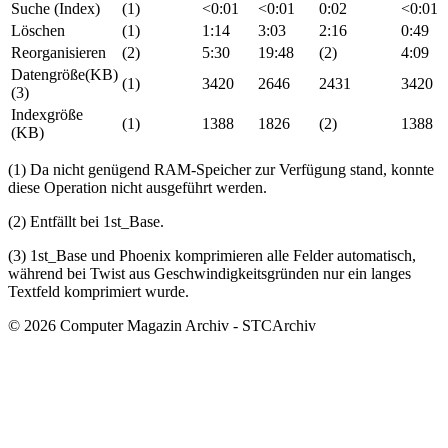
Suche (Index)
(1)
<0:01
<0:01
0:02
<0:01
Löschen
(1)
1:14
3:03
2:16
0:49
Reorganisieren
(2)
5:30
19:48
(2)
4:09
Datengröße(KB)
(1)
3420
2646
2431
3420
(3)
Indexgröße
(1)
1388
1826
(2)
1388
(KB)
(1) Da nicht genügend RAM-Speicher zur Verfügung stand, konnte
diese Operation nicht ausgeführt werden.
(2) Entfällt bei 1st_Base.
(3) 1st_Base und Phoenix komprimieren alle Felder automatisch,
während bei Twist aus Geschwindigkeitsgründen nur ein langes
Textfeld komprimiert wurde.
© 2026 Computer Magazin Archiv - STCArchiv