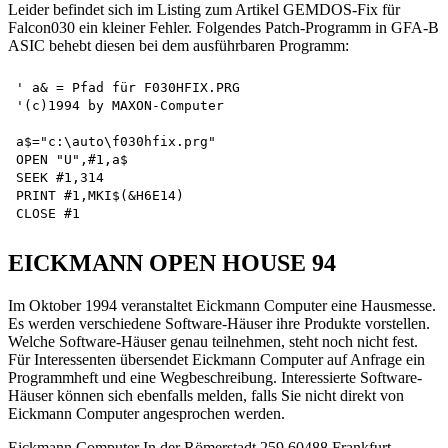
Leider befindet sich im Listing zum Artikel GEMDOS-Fix für
Falcon030 ein kleiner Fehler. Folgendes Patch-Programm in GFA-B
ASIC behebt diesen bei dem ausführbaren Programm:
' a& = Pfad für F030HFIX.PRG 

'(c)1994 by MAXON-Computer

a$="c:\auto\f030hfix.prg" 

OPEN "U",#1,a$

SEEK #1,314

PRINT #1,MKI$(&H6E14)

EICKMANN OPEN HOUSE 94
Im Oktober 1994 veranstaltet Eickmann Computer eine Hausmesse.
Es werden verschiedene Software-Häuser ihre Produkte vorstellen.
Welche Software-Häuser genau teilnehmen, steht noch nicht fest.
Für Interessenten übersendet Eickmann Computer auf Anfrage ein
Programmheft und eine Wegbeschreibung. Interessierte Software-
Häuser können sich ebenfalls melden, falls Sie nicht direkt von
Eickmann Computer angesprochen werden.
Eickmann Computer In der Römerstadt 259 60488 Frankfurt