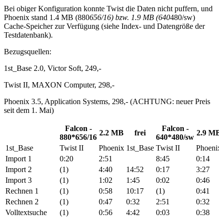
Bei obiger Konfiguration konnte Twist die Daten nicht puffern, und
Phoenix stand 1.4 MB (880
656/16) bzw. 1.9 MB (640
480/sw)
Cache-Speicher zur Verfügung (siehe Index- und Datengröße der
Testdatenbank).
Bezugsquellen:
1st_Base 2.0, Victor Soft, 249,-
Twist II, MAXON Computer, 298,-
Phoenix 3.5, Application Systems, 298,- (ACHTUNG: neuer Preis
seit dem 1. Mai)
Falcon -
Falcon -
2.2 MB
frei
2.9 M
880*656/16
640*480/sw
1st_Base
Twist II
Phoenix
1st_Base
Twist II
Phoeni
Import 1
0:20
2:51
8:45
0:14
Import 2
(1)
4:40
14:52
0:17
3:27
Import 3
(1)
1:02
1:45
0:02
0:46
Rechnen 1
(1)
0:58
10:17
(1)
0:41
Rechnen 2
(1)
0:47
0:32
2:51
0:32
Volltextsuche
(1)
0:56
4:42
0:03
0:38