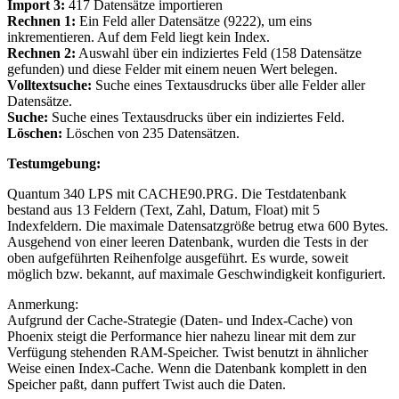
Import 3:
417 Datensätze importieren
Rechnen 1:
Ein Feld aller Datensätze (9222), um eins
inkrementieren. Auf dem Feld liegt kein Index.
Rechnen 2:
Auswahl über ein indiziertes Feld (158 Datensätze
gefunden) und diese Felder mit einem neuen Wert belegen.
Volltextsuche:
Suche eines Textausdrucks über alle Felder aller
Datensätze.
Suche:
Suche eines Textausdrucks über ein indiziertes Feld.
Löschen:
Löschen von 235 Datensätzen.
Testumgebung:
Quantum 340 LPS mit CACHE90.PRG. Die Testdatenbank
bestand aus 13 Feldern (Text, Zahl, Datum, Float) mit 5
Indexfeldern. Die maximale Datensatzgröße betrug etwa 600 Bytes.
Ausgehend von einer leeren Datenbank, wurden die Tests in der
oben aufgeführten Reihenfolge ausgeführt. Es wurde, soweit
möglich bzw. bekannt, auf maximale Geschwindigkeit konfiguriert.
Anmerkung:
Aufgrund der Cache-Strategie (Daten- und Index-Cache) von
Phoenix steigt die Performance hier nahezu linear mit dem zur
Verfügung stehenden RAM-Speicher. Twist benutzt in ähnlicher
Weise einen Index-Cache. Wenn die Datenbank komplett in den
Speicher paßt, dann puffert Twist auch die Daten.