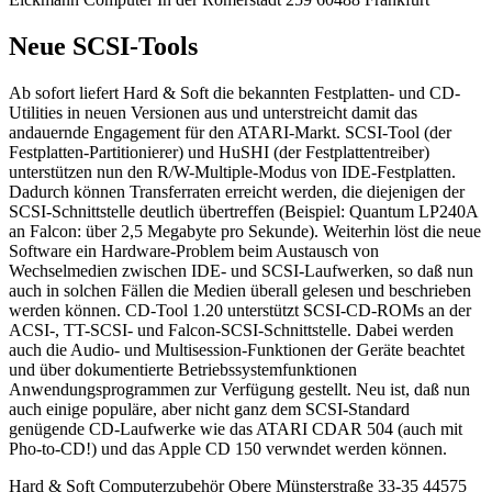
Neue SCSI-Tools
Ab sofort liefert Hard & Soft die bekannten Festplatten- und CD-
Utilities in neuen Versionen aus und unterstreicht damit das
andauernde Engagement für den ATARI-Markt. SCSI-Tool (der
Festplatten-Partitionierer) und HuSHI (der Festplattentreiber)
unterstützen nun den R/W-Multiple-Modus von IDE-Festplatten.
Dadurch können Transferraten erreicht werden, die diejenigen der
SCSI-Schnittstelle deutlich übertreffen (Beispiel: Quantum LP240A
an Falcon: über 2,5 Megabyte pro Sekunde). Weiterhin löst die neue
Software ein Hardware-Problem beim Austausch von
Wechselmedien zwischen IDE- und SCSI-Laufwerken, so daß nun
auch in solchen Fällen die Medien überall gelesen und beschrieben
werden können. CD-Tool 1.20 unterstützt SCSI-CD-ROMs an der
ACSI-, TT-SCSI- und Falcon-SCSI-Schnittstelle. Dabei werden
auch die Audio- und Multisession-Funktionen der Geräte beachtet
und über dokumentierte Betriebssystemfunktionen
Anwendungsprogrammen zur Verfügung gestellt. Neu ist, daß nun
auch einige populäre, aber nicht ganz dem SCSI-Standard
genügende CD-Laufwerke wie das ATARI CDAR 504 (auch mit
Pho-to-CD!) und das Apple CD 150 verwndet werden können.
Hard & Soft Computerzubehör Obere Münsterstraße 33-35 44575