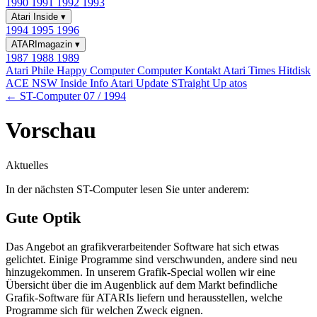
1990
1991
1992
1993
Atari Inside
▾
1994
1995
1996
ATARImagazin
▾
1987
1988
1989
Atari Phile
Happy Computer
Computer Kontakt
Atari Times
Hitdisk
ACE NSW Inside Info
Atari Update
STraight Up
atos
← ST-Computer 07 / 1994
Vorschau
Aktuelles
In der nächsten ST-Computer lesen Sie unter anderem:
Gute Optik
Das Angebot an grafikverarbeitender Software hat sich etwas
gelichtet. Einige Programme sind verschwunden, andere sind neu
hinzugekommen. In unserem Grafik-Special wollen wir eine
Übersicht über die im Augenblick auf dem Markt befindliche
Grafik-Software für ATARIs liefern und herausstellen, welche
Programme sich für welchen Zweck eignen.