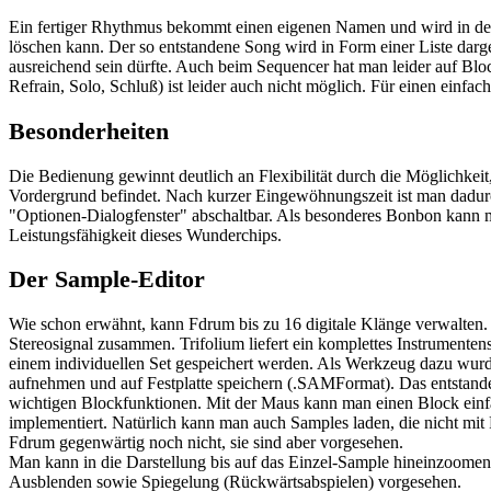
Ein fertiger Rhythmus bekommt einen eigenen Namen und wird in den
löschen kann. Der so entstandene Song wird in Form einer Liste darge
ausreichend sein dürfte. Auch beim Sequencer hat man leider auf Bl
Refrain, Solo, Schluß) ist leider auch nicht möglich. Für einen ein
Besonderheiten
Die Bedienung gewinnt deutlich an Flexibilität durch die Möglichke
Vordergrund befindet. Nach kurzer Eingewöhnungszeit ist man dadur
"Optionen-Dialogfenster" abschaltbar. Als besonderes Bonbon kann ma
Leistungsfähigkeit dieses Wunderchips.
Der Sample-Editor
Wie schon erwähnt, kann Fdrum bis zu 16 digitale Klänge verwalten. 
Stereosignal zusammen. Trifolium liefert ein komplettes Instrumente
einem individuellen Set gespeichert werden. Als Werkzeug dazu wurde
aufnehmen und auf Festplatte speichern (.SAMFormat). Das entstanden
wichtigen Blockfunktionen. Mit der Maus kann man einen Block einfa
implementiert. Natürlich kann man auch Samples laden, die nicht mit 
Fdrum gegenwärtig noch nicht, sie sind aber vorgesehen.
Man kann in die Darstellung bis auf das Einzel-Sample hineinzoomen,
Ausblenden sowie Spiegelung (Rückwärtsabspielen) vorgesehen.