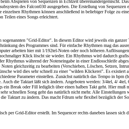
n beim Abspielen von Sequenzen in Echtzeit übereinandergemischt. Das
subsystem des Falcon030 ausgegeben. Die Erstellung von Sequenzen er
e einzelnen Rhythmen können anschließend in beliebiger Folge zu ein
 Teilen eines Songs erleichtert.
ogenannten "Grid-Editor". In diesem Editor wird jeweils ein ganzer Ta
nschränkung des Programmes sind. Für einfache Rhythmen mag das ausrei
mputer arbeiten hier mit 1/192tel-Noten oder noch höheren Auflösungen.
 nochmaliger Klick löscht sie wieder. Ein Rhythmus wird dadurch grafis
der Rhythmus während der Noteneingabe in einer Endlosschleife abges
 Noten gleichzeitig zu bearbeiten (Verschieben, Löschen, Setzen, Intr
he wird dies sehr schnell zu einer "wilden Klickerei". Es existiert 
hiedene Parameter einstellen. Zunächst natürlich das Tempo in bpm (be
Auch die Taktart läßt sich ändern. Angeboten werden: 3/4tel, 4/ 4tel, 6/8
s ein Break oder Fill lediglich über einen halben Takt geht. Hier muß 
ehr schnellen Song geht das natürlich nicht mehr. Alle Einstellungen 
r die Taktart zu ändern. Das macht Fdrum sehr flexibel bezüglich der 
sch per Grid-Editor erstellt. Im Sequencer rechts daneben lassen si