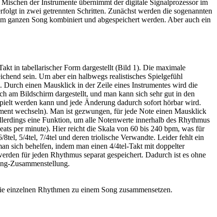
 Mischen der Instrumente übernimmt der digitale Signalprozessor im
folgt in zwei getrennten Schritten. Zunächst werden die sogenannten
em ganzen Song kombiniert und abgespeichert werden. Aber auch ein
kt in tabellarischer Form dargestellt (Bild 1). Die maximale
chend sein. Um aber ein halbwegs realistisches Spielgefühl
 Durch einen Mausklick in der Zeile eines Instrumentes wird die
ch am Bildschirm dargestellt, und man kann sich sehr gut in den
pielt werden kann und jede Änderung dadurch sofort hörbar wird.
ument wechseln). Man ist gezwungen, für jede Note einen Mausklick
allerdings eine Funktion, um alle Notenwerte innerhalb des Rhythmus
ats per minute). Hier reicht die Skala von 60 bis 240 bpm, was für
tel, 5/4tel, 7/4tel und deren triolische Verwandte. Leider fehlt ein
man sich behelfen, indem man einen 4/4tel-Takt mit doppelter
werden für jeden Rhythmus separat gespeichert. Dadurch ist es ohne
Song-Zusammenstellung.
ch die einzelnen Rhythmen zu einem Song zusammensetzen.