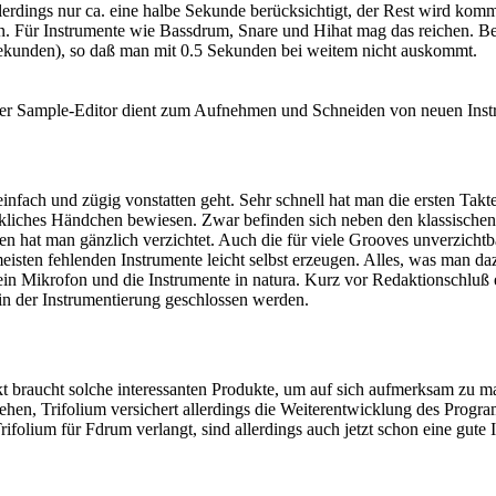
erdings nur ca. eine halbe Sekunde berücksichtigt, der Rest wird komme
. Für Instrumente wie Bassdrum, Snare und Hihat mag das reichen. Bec
 Sekunden), so daß man mit 0.5 Sekunden bei weitem nicht auskommt.
Der Sample-Editor dient zum Aufnehmen und Schneiden von neuen Inst
v einfach und zügig vonstatten geht. Sehr schnell hat man die ersten Ta
ückliches Händchen bewiesen. Zwar befinden sich neben den klassisch
n hat man gänzlich verzichtet. Auch die für viele Grooves unverzich
isten fehlenden Instrumente leicht selbst erzeugen. Alles, was man d
n Mikrofon und die Instrumente in natura. Kurz vor Redaktionschluß er
n der Instrumentierung geschlossen werden.
arkt braucht solche interessanten Produkte, um auf sich aufmerksam zu
sehen, Trifolium versichert allerdings die Weiterentwicklung des Pro
olium für Fdrum verlangt, sind allerdings auch jetzt schon eine gute I