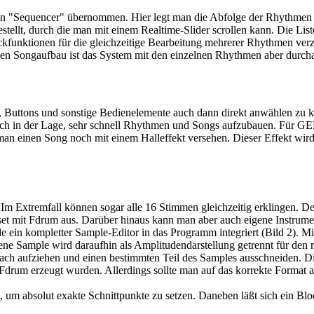
 "Sequencer" übernommen. Hier legt man die Abfolge der Rhythmen fe
stellt, durch die man mit einem Realtime-Slider scrollen kann. Die Lis
ockfunktionen für die gleichzeitige Bearbeitung mehrerer Rhythmen ve
fachen Songaufbau ist das System mit den einzelnen Rhythmen aber durc
it, Buttons und sonstige Bedienelemente auch dann direkt anwählen zu
ch in der Lage, sehr schnell Rhythmen und Songs aufzubauen. Für GEM
n einen Song noch mit einem Halleffekt versehen. Dieser Effekt wird 
Im Extremfall können sogar alle 16 Stimmen gleichzeitig erklingen. De
nset mit Fdrum aus. Darüber hinaus kann man aber auch eigene Instrum
 ein kompletter Sample-Editor in das Programm integriert (Bild 2). M
e Sample wird daraufhin als Amplitudendarstellung getrennt für den re
ch aufziehen und einen bestimmten Teil des Samples ausschneiden. Di
Fdrum erzeugt wurden. Allerdings sollte man auf das korrekte Format ac
 um absolut exakte Schnittpunkte zu setzen. Daneben läßt sich ein Bl