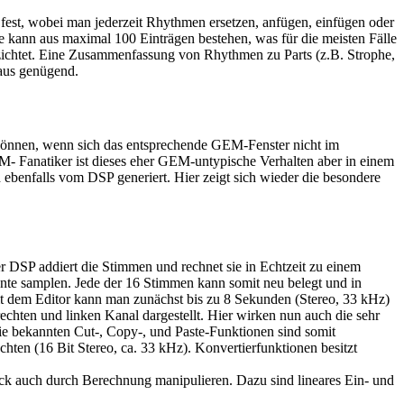
st, wobei man jederzeit Rhythmen ersetzen, anfügen, einfügen oder
te kann aus maximal 100 Einträgen bestehen, was für die meisten Fälle
rzichtet. Eine Zusammenfassung von Rhythmen zu Parts (z.B. Strophe,
haus genügend.
 können, wenn sich das entsprechende GEM-Fenster nicht im
- Fanatiker ist dieses eher GEM-untypische Verhalten aber in einem
ebenfalls vom DSP generiert. Hier zeigt sich wieder die besondere
r DSP addiert die Stimmen und rechnet sie in Echtzeit zu einem
ente samplen. Jede der 16 Stimmen kann somit neu belegt und in
it dem Editor kann man zunächst bis zu 8 Sekunden (Stereo, 33 kHz)
chten und linken Kanal dargestellt. Hier wirken nun auch die sehr
e bekannten Cut-, Copy-, und Paste-Funktionen sind somit
hten (16 Bit Stereo, ca. 33 kHz). Konvertierfunktionen besitzt
ock auch durch Berechnung manipulieren. Dazu sind lineares Ein- und