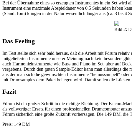
Bei der Übernahme eines so erzeugten Instrumentes in ein Set wird all
Instrument eine maximale Abspieldauer von 0.5 Sekunden haben kann
(Stand-Tom) klingen in der Natur wesentlich länger aus (ca. 3 bis 4
Bild 2: 
Das Feeling
Im Test stellte sich sehr bald heraus, daß die Arbeit mit Fdrum relati
mitgelieferten Instrumente unserer Meinung nach kein besonders gl
auch Harmonieinstrumente wie Bass und Piano im Set, aber auf Becke
vergebens. Durch den guten Sample-Editor kann man allerdings die me
aus der man sich die gewünschten Instrumente "heraussampelt" oder ei
mit Drumsamples dem Paket beilegen wird. Damit sollen die Lücken i
Fazit
Fdrum ist ein großer Schritt in die richtige Richtung. Der Falcon-M
als vollwertiger Ersatz für einen professionellen Drumcomputer anzu
Fdrum sicherlich eine große Zukunft vorhersagen. Die 149 DM, die Trif
Preis: 149 DM