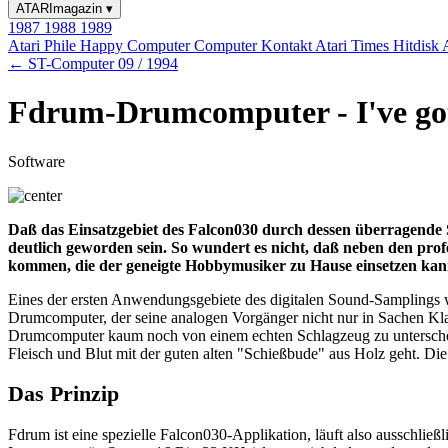
ATARImagazin
▾
1987
1988
1989
Atari Phile
Happy Computer
Computer Kontakt
Atari Times
Hitdisk
← ST-Computer 09 / 1994
Fdrum-Drumcomputer - I've go
Software
Daß das Einsatzgebiet des Falcon030 durch dessen überragende 
deutlich geworden sein. So wundert es nicht, daß neben den pr
kommen, die der geneigte Hobbymusiker zu Hause einsetzen kann
Eines der ersten Anwendungsgebiete des digitalen Sound-Samplings wa
Drumcomputer, der seine analogen Vorgänger nicht nur in Sachen Kla
Drumcomputer kaum noch von einem echten Schlagzeug zu unterscheid
Fleisch und Blut mit der guten alten "Schießbude" aus Holz geht. D
Das Prinzip
Fdrum ist eine spezielle Falcon030-Applikation, läuft also ausschlie