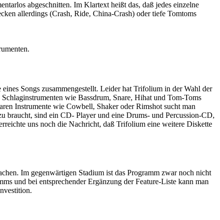
ntarlos abgeschnitten. Im Klartext heißt das, daß jedes einzelne
ken allerdings (Crash, Ride, China-Crash) oder tiefe Tomtoms
rumenten.
kte eines Songs zusammengestellt. Leider hat Trifolium in der Wahl der
en Schlaginstrumenten wie Bassdrum, Snare, Hihat und Tom-Toms
tbaren Instrumente wie Cowbell, Shaker oder Rimshot sucht man
azu braucht, sind ein CD- Player und eine Drums- und Percussion-CD,
reichte uns noch die Nachricht, daß Trifolium eine weitere Diskette
 machen. Im gegenwärtigen Stadium ist das Programm zwar noch nicht
gramms und bei entsprechender Ergänzung der Feature-Liste kann man
nvestition.