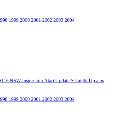
1998
1999
2000
2001
2002
2003
2004
ACE NSW Inside Info
Atari Update
STraight Up
atos
1998
1999
2000
2001
2002
2003
2004