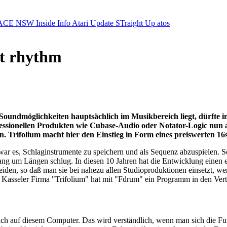
ACE NSW Inside Info
Atari Update
STraight Up
atos
t rhythm
Soundmöglichkeiten hauptsächlich im Musikbereich liegt, dürfte
ofessionellen Produkten wie Cubase-Audio oder Notator-Logic nu
. Trifolium macht hier den Einstieg in Form eines preiswerten 
r es, Schlaginstrumente zu speichern und als Sequenz abzuspielen. Sch
ng um Längen schlug. In diesen 10 Jahren hat die Entwicklung einen e
en, so daß man sie bei nahezu allen Studioproduktionen einsetzt, w
ie Kasseler Firma "Trifolium" hat mit "Fdrum" ein Programm in den Ve
ßlich auf diesem Computer. Das wird verständlich, wenn man sich die Fu