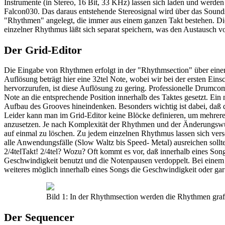
Instrumente (in Stereo, 16 Bit, 33 KHz) lassen sich laden und werde
Falcon030. Das daraus entstehende Stereosignal wird über das Sound
"Rhythmen" angelegt, die immer aus einem ganzen Takt bestehen. Di
einzelner Rhythmus läßt sich separat speichern, was den Austausch von
Der Grid-Editor
Die Eingabe von Rhythmen erfolgt in der "Rhythmsection" über einen s
Auflösung beträgt hier eine 32tel Note, wobei wir bei der ersten Ei
hervorzurufen, ist diese Auflösung zu gering. Professionelle Drumco
Note an die entsprechende Position innerhalb des Taktes gesetzt. Ein
Aufbau des Grooves hineindenken. Besonders wichtig ist dabei, daß 
Leider kann man im Grid-Editor keine Blöcke definieren, um mehrere
anzusetzen. Je nach Komplexität der Rhythmen und der Änderungswünsc
auf einmal zu löschen. Zu jedem einzelnen Rhythmus lassen sich versc
alle Anwendungsfälle (Slow Waltz bis Speed- Metal) ausreichen sollte. 
2/4telTakt! 2/4tel? Wozu? Oft kommt es vor, daß innerhalb eines Song
Geschwindigkeit benutzt und die Notenpausen verdoppelt. Bei einem s
weiteres möglich innerhalb eines Songs die Geschwindigkeit oder ga
Bild 1: In der Rhythmsection werden die Rhythmen grafi
Der Sequencer