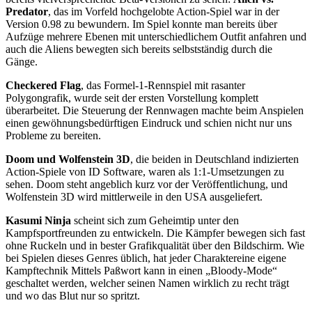
Predator
, das im Vorfeld hochgelobte Action-Spiel war in der
Version 0.98 zu bewundern. Im Spiel konnte man bereits über
Aufzüge mehrere Ebenen mit unterschiedlichem Outfit anfahren und
auch die Aliens bewegten sich bereits selbstständig durch die
Gänge.
Checkered Flag
, das Formel-1-Rennspiel mit rasanter
Polygongrafik, wurde seit der ersten Vorstellung komplett
überarbeitet. Die Steuerung der Rennwagen machte beim Anspielen
einen gewöhnungsbedürftigen Eindruck und schien nicht nur uns
Probleme zu bereiten.
Doom und Wolfenstein 3D
, die beiden in Deutschland indizierten
Action-Spiele von ID Software, waren als 1:1-Umsetzungen zu
sehen. Doom steht angeblich kurz vor der Veröffentlichung, und
Wolfenstein 3D wird mittlerweile in den USA ausgeliefert.
Kasumi Ninja
scheint sich zum Geheimtip unter den
Kampfsportfreunden zu entwickeln. Die Kämpfer bewegen sich fast
ohne Ruckeln und in bester Grafikqualität über den Bildschirm. Wie
bei Spielen dieses Genres üblich, hat jeder Charaktereine eigene
Kampftechnik Mittels Paßwort kann in einen „Bloody-Mode“
geschaltet werden, welcher seinen Namen wirklich zu recht trägt
und wo das Blut nur so spritzt.