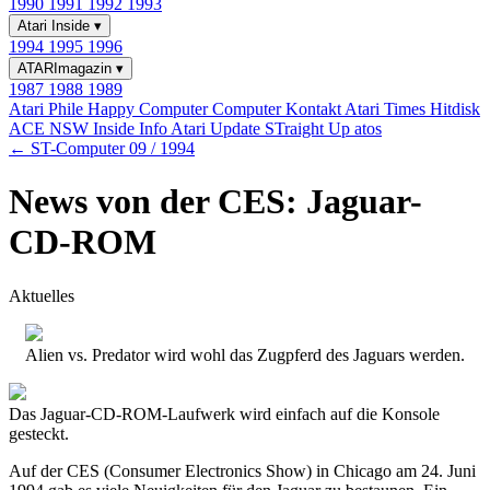
1990
1991
1992
1993
Atari Inside
▾
1994
1995
1996
ATARImagazin
▾
1987
1988
1989
Atari Phile
Happy Computer
Computer Kontakt
Atari Times
Hitdisk
ACE NSW Inside Info
Atari Update
STraight Up
atos
← ST-Computer 09 / 1994
News von der CES: Jaguar-
CD-ROM
Aktuelles
Alien vs. Predator wird wohl das Zugpferd des Jaguars werden.
Das Jaguar-CD-ROM-Laufwerk wird einfach auf die Konsole
gesteckt.
Auf der CES (Consumer Electronics Show) in Chicago am 24. Juni