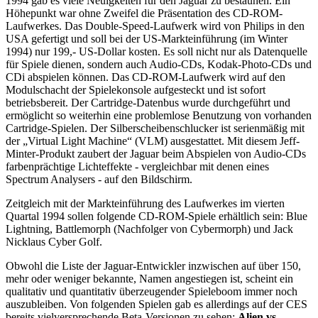
1994 gab es viele Neuigkeiten für den Jaguar zu bestaunen. Ein
Höhepunkt war ohne Zweifel die Präsentation des CD-ROM-
Laufwerkes. Das Double-Speed-Laufwerk wird von Philips in den
USA gefertigt und soll bei der US-Markteinführung (im Winter
1994) nur 199,- US-Dollar kosten. Es soll nicht nur als Datenquelle
für Spiele dienen, sondern auch Audio-CDs, Kodak-Photo-CDs und
CDi abspielen können. Das CD-ROM-Laufwerk wird auf den
Modulschacht der Spielekonsole aufgesteckt und ist sofort
betriebsbereit. Der Cartridge-Datenbus wurde durchgeführt und
ermöglicht so weiterhin eine problemlose Benutzung von vorhanden
Cartridge-Spielen. Der Silberscheibenschlucker ist serienmäßig mit
der „Virtual Light Machine“ (VLM) ausgestattet. Mit diesem Jeff-
Minter-Produkt zaubert der Jaguar beim Abspielen von Audio-CDs
farbenprächtige Lichteffekte - vergleichbar mit denen eines
Spectrum Analysers - auf den Bildschirm.
Zeitgleich mit der Markteinführung des Laufwerkes im vierten
Quartal 1994 sollen folgende CD-ROM-Spiele erhältlich sein: Blue
Lightning, Battlemorph (Nachfolger von Cybermorph) und Jack
Nicklaus Cyber Golf.
Obwohl die Liste der Jaguar-Entwickler inzwischen auf über 150,
mehr oder weniger bekannte, Namen angestiegen ist, scheint ein
qualitativ und quantitativ überzeugender Spieleboom immer noch
auszubleiben. Von folgenden Spielen gab es allerdings auf der CES
bereits vielversprechende Beta-Versionen zu sehen:
Alien vs.