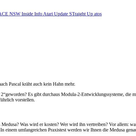
ACE NSW Inside Info
Atari Update
STraight Up
atos
nach Pascal kräht auch kein Hahn mehr.
a 2“geworden? Es gibt durchaus Modula-2-Entwicklungssysteme, die mi
hrlich vorstellen.
edusa? Was wird er kosten? Wer wird ihn vertreiben? Vor allem: was 
 In einem umfangreichen Praxistest werden wir Ihnen die Medusa genau