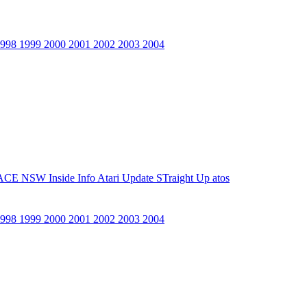
1998
1999
2000
2001
2002
2003
2004
ACE NSW Inside Info
Atari Update
STraight Up
atos
1998
1999
2000
2001
2002
2003
2004