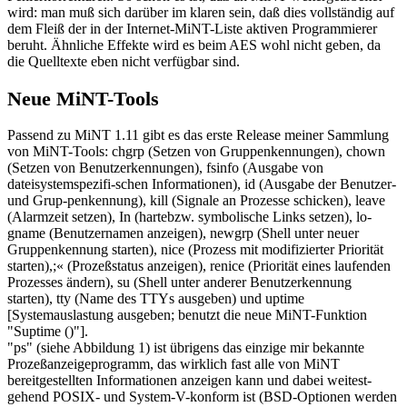
wird: man muß sich darüber im klaren sein, daß dies vollständig auf
dem Fleiß der in der Internet-MiNT-Liste aktiven Programmierer
beruht. Ähnliche Effekte wird es beim AES wohl nicht geben, da
die Quelltexte eben nicht verfügbar sind.
Neue MiNT-Tools
Passend zu MiNT 1.11 gibt es das erste Release meiner Sammlung
von MiNT-Tools: chgrp (Setzen von Gruppenkennungen), chown
(Setzen von Benutzerkennungen), fsinfo (Ausgabe von
dateisystemspezifi-schen Informationen), id (Ausgabe der Benutzer-
und Grup-penkennung), kill (Signale an Prozesse schicken), leave
(Alarmzeit setzen), In (hartebzw. symbolische Links setzen), lo-
gname (Benutzernamen anzeigen), newgrp (Shell unter neuer
Gruppenkennung starten), nice (Prozess mit modifizierter Priorität
starten),;« (Prozeßstatus anzeigen), renice (Priorität eines laufenden
Prozesses ändern), su (Shell unter anderer Benutzerkennung
starten), tty (Name des TTYs ausgeben) und uptime
[Systemauslastung ausgeben; benutzt die neue MiNT-Funktion
"Suptime ()"].
"ps" (siehe Abbildung 1) ist übrigens das einzige mir bekannte
Prozeßanzeigeprogramm, das wirklich fast alle von MiNT
bereitgestellten Informationen anzeigen kann und dabei weitest-
gehend POSIX- und System-V-konform ist (BSD-Optionen werden