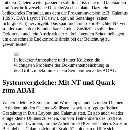
mit den Dateien weiter passieren soll. Ideal ist: eine mit Dateinamen
und Anschrift versehene Diskette/Wechselplatte. Dazu ein
beiliegendes Formular, aus dem die Programmversion (z.B. Calamus
1.09N, DA’s Layout TC usw.), dpi und Seitenlage (seiten-
richtig/falsch) hervorgeht. Das spart nicht nur dem Belichter Nerven,
sondern auch dem Kunden bares Geld.“ Zusätzlich sollte dem
Dokument auch ein Ausdruck der zu belichtenden Seiten beiliegen,
um eine schnelle Endkontrolle direkt bei der Belichtung zu
gewährleisten.
In lockerer Atmosphäre und unter Kollegen die
wichtigsten Probleme der Dokumentenbelichtung in
den Griff zu bekommen - ein Seminarthema des ADAT.
Systemvergleiche: Mit NT und Quark
zum ADAT
Weitere kleinere Seminare und Workshops fanden zu den Themen
„Arbeiten mit den Calamus-Stillisten” sowie zur typografischen
Gestaltung in DA’s Layout und Calamus statt. Es gab auch wieder
einige kleine Utilities zu sehen, die von Teilnehmern des Treffens
programmiert wurden, um die Arbeit im DTP zu erleichtern. So zum
Beispiel das Calamus-Modul „Scale It“, mit dessen Hilfe sich