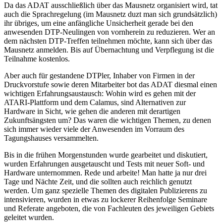
Da das ADAT ausschließlich über das Mausnetz organisiert wird, tat
auch die Sprachregelung (im Mausnetz duzt man sich grundsätzlich)
ihr übriges, um eine anfängliche Unsicherheit gerade bei den
anwesenden DTP-Neulingen von vornherein zu reduzieren. Wer an
dem nächsten DTP-Treffen teilnehmen möchte, kann sich über das
Mausnetz anmelden. Bis auf Übernachtung und Verpflegung ist die
Teilnahme kostenlos.
Aber auch für gestandene DTPler, Inhaber von Firmen in der
Druckvorstufe sowie deren Mitarbeiter bot das ADAT diesmal einen
wichtigen Erfahrungsaustausch: Wohin wird es gehen mit der
ATARI-Plattform und dem Calamus, sind Alternativen zur
Hardware in Sicht, wie gehen die anderen mit derartigen
Zukunftsängsten um? Das waren die wichtigen Themen, zu denen
sich immer wieder viele der Anwesenden im Vorraum des
Tagungshauses versammelten.
Bis in die frühen Morgenstunden wurde gearbeitet und diskutiert,
wurden Erfahrungen ausgetauscht und Tests mit neuer Soft- und
Hardware unternommen. Rede und arbeite! Man hatte ja nur drei
Tage und Nächte Zeit, und die sollten auch reichlich genutzt
werden. Um ganz spezielle Themen des digitalen Publizierens zu
intensivieren, wurden in etwas zu lockerer Reihenfolge Seminare
und Referate angeboten, die von Fachleuten des jeweiligen Gebiets
geleitet wurden.