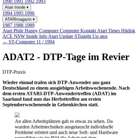
1990
1991
1992
1993
Atari Inside
▾
1994
1995
1996
ATARImagazin
▾
1987
1988
1989
Atari Phile
Happy Computer
Computer Kontakt
Atari Times
Hitdisk
ACE NSW Inside Info
Atari Update
STraight Up
atos
← ST-Computer 11 / 1994
ADAT2 - DTP-Tage im Revier
DTP-Praxis
Wieder einmal trafen sich DTP-Anwender aus ganz
Deutschland zu einem ausgiebigen Arbeitswochenende. Nach
dem ersten ATARI-DTP-Anwendertreffen (ADAT) im
Saarland fand nun das Herbsttreffen am ersten
Septemberwochenende in Gelsenkirchen statt.
An allen Arbeitsplätzen gab es etwas zu sehen. Da
wurden Arbeitstechniken ausgetauscht individuelle
Probleme erörtert und auch neue Soft- und Hardware
vorgeführt wie im Bild die Arbeit mit dem