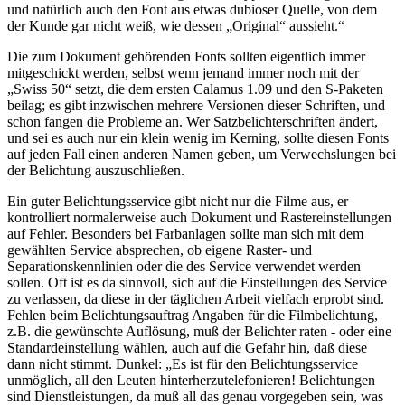
und natürlich auch den Font aus etwas dubioser Quelle, von dem
der Kunde gar nicht weiß, wie dessen „Original“ aussieht.“
Die zum Dokument gehörenden Fonts sollten eigentlich immer
mitgeschickt werden, selbst wenn jemand immer noch mit der
„Swiss 50“ setzt, die dem ersten Calamus 1.09 und den S-Paketen
beilag; es gibt inzwischen mehrere Versionen dieser Schriften, und
schon fangen die Probleme an. Wer Satzbelichterschriften ändert,
und sei es auch nur ein klein wenig im Kerning, sollte diesen Fonts
auf jeden Fall einen anderen Namen geben, um Verwechslungen bei
der Belichtung auszuschließen.
Ein guter Belichtungsservice gibt nicht nur die Filme aus, er
kontrolliert normalerweise auch Dokument und Rastereinstellungen
auf Fehler. Besonders bei Farbanlagen sollte man sich mit dem
gewählten Service absprechen, ob eigene Raster- und
Separationskennlinien oder die des Service verwendet werden
sollen. Oft ist es da sinnvoll, sich auf die Einstellungen des Service
zu verlassen, da diese in der täglichen Arbeit vielfach erprobt sind.
Fehlen beim Belichtungsauftrag Angaben für die Filmbelichtung,
z.B. die gewünschte Auflösung, muß der Belichter raten - oder eine
Standardeinstellung wählen, auch auf die Gefahr hin, daß diese
dann nicht stimmt. Dunkel: „Es ist für den Belichtungsservice
unmöglich, all den Leuten hinterherzutelefonieren! Belichtungen
sind Dienstleistungen, da muß all das genau vorgegeben sein, was