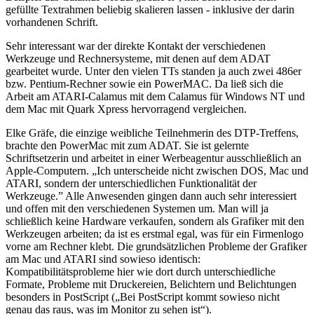
gefüllte Textrahmen beliebig skalieren lassen - inklusive der darin
vorhandenen Schrift.
Sehr interessant war der direkte Kontakt der verschiedenen
Werkzeuge und Rechnersysteme, mit denen auf dem ADAT
gearbeitet wurde. Unter den vielen TTs standen ja auch zwei 486er
bzw. Pentium-Rechner sowie ein PowerMAC. Da ließ sich die
Arbeit am ATARI-Calamus mit dem Calamus für Windows NT und
dem Mac mit Quark Xpress hervorragend vergleichen.
Elke Gräfe, die einzige weibliche Teilnehmerin des DTP-Treffens,
brachte den PowerMac mit zum ADAT. Sie ist gelernte
Schriftsetzerin und arbeitet in einer Werbeagentur ausschließlich an
Apple-Computern. „Ich unterscheide nicht zwischen DOS, Mac und
ATARI, sondern der unterschiedlichen Funktionalität der
Werkzeuge.” Alle Anwesenden gingen dann auch sehr interessiert
und offen mit den verschiedenen Systemen um. Man will ja
schließlich keine Hardware verkaufen, sondern als Grafiker mit den
Werkzeugen arbeiten; da ist es erstmal egal, was für ein Firmenlogo
vorne am Rechner klebt. Die grundsätzlichen Probleme der Grafiker
am Mac und ATARI sind sowieso identisch:
Kompatibilitätsprobleme hier wie dort durch unterschiedliche
Formate, Probleme mit Druckereien, Belichtern und Belichtungen
besonders in PostScript („Bei PostScript kommt sowieso nicht
genau das raus, was im Monitor zu sehen ist“).