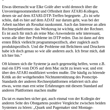
Etwas überrascht war Elke Gräfe aber wohl dennoch über die
Unvoreingenommenheit und Offenheit ihrer ATARI-Kollegen,
denen sie auf dem ATARI-DTP-Treffen begegnete. „Es ist sehr
schön, daß es hier auf dem ADAT nur darum geht, was bei der
Arbeit nachher als Resultat rauskommt. Auch das Interesse an allen
Rechnerplattformen: das Werkzeug ist wichtig, nicht der Rechner.
Es ist auch für mich als reine Mac-Anwenderin sehr interessant,
wenn alle über ihre Probleme im DTP reden. Das ist dann auf den
ersten Blick vielleicht programmspezifisch, aber zugleich auch
produktspezifisch. Und die Probleme mit Belichtern und Druckern
habe ich doch genau so wie alle anderen auch. Ich freue mich, daß
ich hier bin.“
Oft können sich die Systeme ja auch gegenseitig helfen, wenn z.B.
mal ein EPS vom DOS auf dem Mac nicht zu lesen war, und erst
über den ATARI modifiziert werden mußte. Die häufig zu hörende
Kritik an der weitgehenden Nichtunterstützung des Postscript-
Standards der anderen Rechnerplattformen relativiert sich also
etwas, wenn man erst seine Erfahrungen mit diesem Standard auf
anderen Plattformen machen mußte
Da tat es manchen sicher gut, auch einmal von der Kollegin der
anderen Seite des Obstgartens positive Vergleiche zwischen beiden
Systemen zu hören: „Quark und Pagemaker sind Montage-