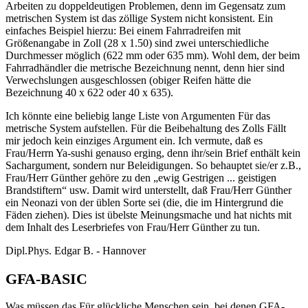
Arbeiten zu doppeldeutigen Problemen, denn im Gegensatz zum
metrischen System ist das zöllige System nicht konsistent. Ein
einfaches Beispiel hierzu: Bei einem Fahrradreifen mit
Größenangabe in Zoll (28 x 1.50) sind zwei unterschiedliche
Durchmesser möglich (622 mm oder 635 mm). Wohl dem, der beim
Fahrradhändler die metrische Bezeichnung nennt, denn hier sind
Verwechslungen ausgeschlossen (obiger Reifen hätte die
Bezeichnung 40 x 622 oder 40 x 635).
Ich könnte eine beliebig lange Liste von Argumenten Für das
metrische System aufstellen. Für die Beibehaltung des Zolls Fällt
mir jedoch kein einziges Argument ein. Ich vermute, daß es
Frau/Herrn Ya-sushi genauso erging, denn ihr/sein Brief enthält kein
Sachargument, sondern nur Beleidigungen. So behauptet sie/er z.B.,
Frau/Herr Günther gehöre zu den „ewig Gestrigen ... geistigen
Brandstiftern“ usw. Damit wird unterstellt, daß Frau/Herr Günther
ein Neonazi von der üblen Sorte sei (die, die im Hintergrund die
Fäden ziehen). Dies ist übelste Meinungsmache und hat nichts mit
dem Inhalt des Leserbriefes von Frau/Herr Günther zu tun.
Dipl.Phys. Edgar B. - Hannover
GFA-BASIC
Was müssen das Für glückliche Menschen sein, bei denen GFA-