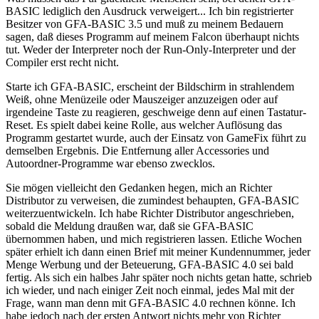
BASIC lediglich den Ausdruck verweigert... Ich bin registrierter
Besitzer von GFA-BASIC 3.5 und muß zu meinem Bedauern
sagen, daß dieses Programm auf meinem Falcon überhaupt nichts
tut. Weder der Interpreter noch der Run-Only-Interpreter und der
Compiler erst recht nicht.
Starte ich GFA-BASIC, erscheint der Bildschirm in strahlendem
Weiß, ohne Menüzeile oder Mauszeiger anzuzeigen oder auf
irgendeine Taste zu reagieren, geschweige denn auf einen Tastatur-
Reset. Es spielt dabei keine Rolle, aus welcher Auflösung das
Programm gestartet wurde, auch der Einsatz von GameFix führt zu
demselben Ergebnis. Die Entfernung aller Accessories und
Autoordner-Programme war ebenso zwecklos.
Sie mögen vielleicht den Gedanken hegen, mich an Richter
Distributor zu verweisen, die zumindest behaupten, GFA-BASIC
weiterzuentwickeln. Ich habe Richter Distributor angeschrieben,
sobald die Meldung draußen war, daß sie GFA-BASIC
übernommen haben, und mich registrieren lassen. Etliche Wochen
später erhielt ich dann einen Brief mit meiner Kundennummer, jeder
Menge Werbung und der Beteuerung, GFA-BASIC 4.0 sei bald
fertig. Als sich ein halbes Jahr später noch nichts getan hatte, schrieb
ich wieder, und nach einiger Zeit noch einmal, jedes Mal mit der
Frage, wann man denn mit GFA-BASIC 4.0 rechnen könne. Ich
habe jedoch nach der ersten Antwort nichts mehr von Richter