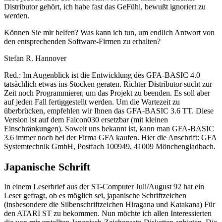
Distributor gehört, ich habe fast das GeFühl, bewußt ignoriert zu
werden.
Können Sie mir helfen? Was kann ich tun, um endlich Antwort von
den entsprechenden Software-Firmen zu erhalten?
Stefan R. Hannover
Red.: Im Augenblick ist die Entwicklung des GFA-BASIC 4.0
tatsächlich etwas ins Stocken geraten. Richter Distributor sucht zur
Zeit noch Programmierer, um das Projekt zu beenden. Es soll aber
auf jeden Fall fertiggestellt werden. Um die Wartezeit zu
überbrücken, empfehlen wir Ihnen das GFA-BASIC 3.6 TT. Diese
Version ist auf dem Falcon030 ersetzbar (mit kleinen
Einschränkungen). Soweit uns bekannt ist, kann man GFA-BASIC
3.6 immer noch bei der Firma GFA kaufen. Hier die Anschrift: GFA
Systemtechnik GmbH, Postfach 100949, 41009 Mönchengladbach.
Japanische Schrift
In einem Leserbrief aus der ST-Computer Juli/August 92 hat ein
Leser gefragt, ob es möglich sei, japanische Schriftzeichen
(insbesondere die Silbenschriftzeichen Hiragana und Katakana) Für
den ATARI ST zu bekommen. Nun möchte ich allen Interessierten