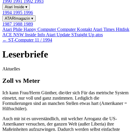
1990
1991
1992
1993
Atari Inside
▾
1994
1995
1996
ATARImagazin
▾
1987
1988
1989
Atari Phile
Happy Computer
Computer Kontakt
Atari Times
Hitdisk
ACE NSW Inside Info
Atari Update
STraight Up
atos
← ST-Computer 11 / 1994
Leserbriefe
Aktuelles
Zoll vs Meter
Ich kann Frau/Herm Günther, die/der sich Für das metrische System
einsetzt, nur voll und ganz zustimmen. Lediglich die
Formulierungen sind an manchen Stellen etwas hart (Amerikaner =
Hilfsschüler).
Auch mir ist es unverständlich, mit welcher Arroganz die US-
Amerikaner versuchen, der ganzen Welt (außer Liberia) ihre
Maßeinheiten aufzuzwingen. Dadurch werden selbst einfachste