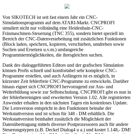
Von SIKOTECH ist seit fast einem Jahr ein CNC-
Simulationsprogramm auf dem ATARI-Markt. CNCPROFI
simuliert nicht nur vollständig eine Heidenhain-CNC-
Fräsmaschinen-Steuerung (TNC 355), sondern bietet speziell im
Bereich der CNC-Datenverarbeitung mit zusätzlichen Funktionen
(Block laden, speichern, kopieren, verschieben, umdrehen sowie
Suchen und Ersetzen u.v.m.) umfangreiche
Programmiermöglichkeiten, die ihresgleichen suchen.
Dank des dialoggeführten Editors und der grafischen Simulation
können Profis schnell und komfortabel sehr komplexe CNC-
Programme erstellen, und auch Anfängern ist es möglich, in
kürzester Zeit fehlerfreie CNC-Programme zu entwickeln. Darüber
hinaus eignet sich CNCPROFI hervorragend zur Aus- und
Weiterbildung sowie zur Selbstschulung. CNCPROFI gibt es nun in
der fehlerbereinigten und erweiterten Version 1.02. Alle registrierten
Anwender erhalten in den nächsten Tagen ein kostenloses Update.
Die Lernversion entspricht in den Funktionen beinahe der
Werkstattversion und ist schon für 348 - DM erhältlich. Die
Werkstattversion beinhaltet zusätzlich die Möglichkeit der
Datenübertragung mittels diverser Postprozessoren auch für andere
Steuerungstypen (z.B. Deckel Dialog4 u a.) und kostet 1.148,- DM!