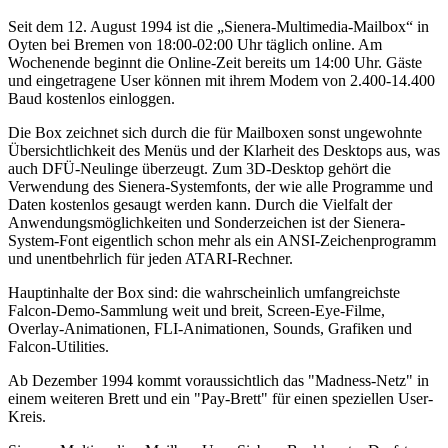
Seit dem 12. August 1994 ist die „Sienera-Multimedia-Mailbox“ in
Oyten bei Bremen von 18:00-02:00 Uhr täglich online. Am
Wochenende beginnt die Online-Zeit bereits um 14:00 Uhr. Gäste
und eingetragene User können mit ihrem Modem von 2.400-14.400
Baud kostenlos einloggen.
Die Box zeichnet sich durch die für Mailboxen sonst ungewohnte
Übersichtlichkeit des Menüs und der Klarheit des Desktops aus, was
auch DFÜ-Neulinge überzeugt. Zum 3D-Desktop gehört die
Verwendung des Sienera-Systemfonts, der wie alle Programme und
Daten kostenlos gesaugt werden kann. Durch die Vielfalt der
Anwendungsmöglichkeiten und Sonderzeichen ist der Sienera-
System-Font eigentlich schon mehr als ein ANSI-Zeichenprogramm
und unentbehrlich für jeden ATARI-Rechner.
Hauptinhalte der Box sind: die wahrscheinlich umfangreichste
Falcon-Demo-Sammlung weit und breit, Screen-Eye-Filme,
Overlay-Animationen, FLI-Animationen, Sounds, Grafiken und
Falcon-Utilities.
Ab Dezember 1994 kommt voraussichtlich das "Madness-Netz" in
einem weiteren Brett und ein "Pay-Brett" für einen speziellen User-
Kreis.