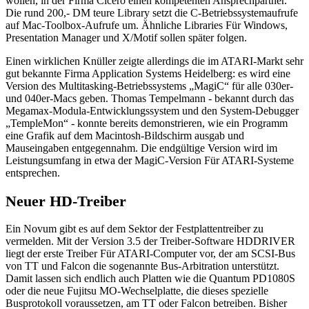
wollen, in der Firma Cicero einen kompetenten Ansprechpartner.
Die rund 200,- DM teure Library setzt die C-Betriebssystemaufrufe
auf Mac-Toolbox-Aufrufe um. Ähnliche Libraries Für Windows,
Presentation Manager und X/Motif sollen später folgen.
Einen wirklichen Knüller zeigte allerdings die im ATARI-Markt sehr
gut bekannte Firma Application Systems Heidelberg: es wird eine
Version des Multitasking-Betriebssystems „MagiC“ für alle 030er-
und 040er-Macs geben. Thomas Tempelmann - bekannt durch das
Megamax-Modula-Entwicklungssystem und den System-Debugger
„TempleMon“ - konnte bereits demonstrieren, wie ein Programm
eine Grafik auf dem Macintosh-Bildschirm ausgab und
Mauseingaben entgegennahm. Die endgültige Version wird im
Leistungsumfang in etwa der MagiC-Version Für ATARI-Systeme
entsprechen.
Neuer HD-Treiber
Ein Novum gibt es auf dem Sektor der Festplattentreiber zu
vermelden. Mit der Version 3.5 der Treiber-Software HDDRIVER
liegt der erste Treiber Für ATARI-Computer vor, der am SCSI-Bus
von TT und Falcon die sogenannte Bus-Arbitration unterstützt.
Damit lassen sich endlich auch Platten wie die Quantum PD1080S
oder die neue Fujitsu MO-Wechselplatte, die dieses spezielle
Busprotokoll voraussetzen, am TT oder Falcon betreiben. Bisher