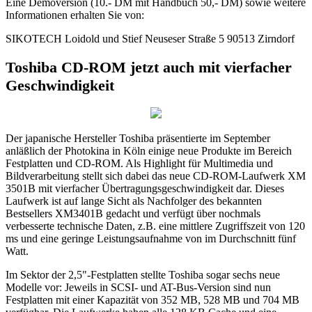
Eine Demoversion (10.- DM mit Handbuch 50,- DM) sowie weitere
Informationen erhalten Sie von:
SIKOTECH Loidold und Stief Neuseser Straße 5 90513 Zirndorf
Toshiba CD-ROM jetzt auch mit vierfacher
Geschwindigkeit
Der japanische Hersteller Toshiba präsentierte im September
anläßlich der Photokina in Köln einige neue Produkte im Bereich
Festplatten und CD-ROM. Als Highlight für Multimedia und
Bildverarbeitung stellt sich dabei das neue CD-ROM-Laufwerk XM
3501B mit vierfacher Übertragungsgeschwindigkeit dar. Dieses
Laufwerk ist auf lange Sicht als Nachfolger des bekannten
Bestsellers XM3401B gedacht und verfügt über nochmals
verbesserte technische Daten, z.B. eine mittlere Zugriffszeit von 120
ms und eine geringe Leistungsaufnahme von im Durchschnitt fünf
Watt.
Im Sektor der 2,5"-Festplatten stellte Toshiba sogar sechs neue
Modelle vor: Jeweils in SCSI- und AT-Bus-Version sind nun
Festplatten mit einer Kapazität von 352 MB, 528 MB und 704 MB