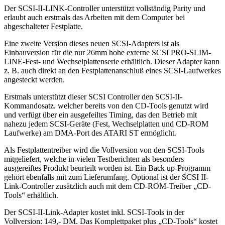
Der SCSI-II-LINK-Controller unterstützt vollständig Parity und
erlaubt auch erstmals das Arbeiten mit dem Computer bei
abgeschalteter Festplatte.
Eine zweite Version dieses neuen SCSI-Adapters ist als
Einbauversion für die nur 26mm hohe externe SCSI PRO-SLIM-
LINE-Fest- und Wechselplattenserie erhältlich. Dieser Adapter kann
z. B. auch direkt an den Festplattenanschluß eines SCSI-Laufwerkes
angesteckt werden.
Erstmals unterstützt dieser SCSI Controller den SCSI-II-
Kommandosatz. welcher bereits von den CD-Tools genutzt wird
und verfügt über ein ausgefeiltes Timing, das den Betrieb mit
nahezu jedem SCSI-Geräte (Fest, Wechselplatten und CD-ROM
Laufwerke) am DMA-Port des ATARI ST ermöglicht.
Als Festplattentreiber wird die Vollversion von den SCSI-Tools
mitgeliefert, welche in vielen Testberichten als besonders
ausgereiftes Produkt beurteilt worden ist. Ein Back up-Programm
gehört ebenfalls mit zum Lieferumfang. Optional ist der SCSI II-
Link-Controller zusätzlich auch mit dem CD-ROM-Treiber „CD-
Tools“ erhältlich.
Der SCSI-II-Link-Adapter kostet inkl. SCSI-Tools in der
Vollversion: 149,- DM. Das Komplettpaket plus „CD-Tools“ kostet