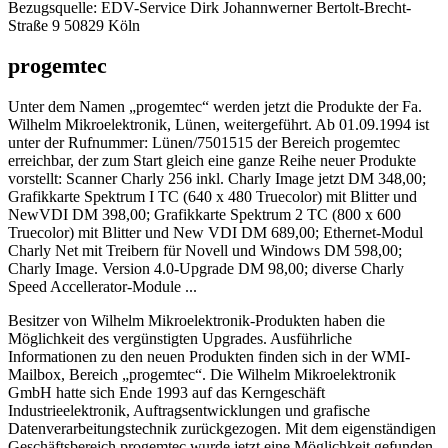
Bezugsquelle: EDV-Service Dirk Johannwerner Bertolt-Brecht-
Straße 9 50829 Köln
progemtec
Unter dem Namen „progemtec“ werden jetzt die Produkte der Fa.
Wilhelm Mikroelektronik, Lünen, weitergeführt. Ab 01.09.1994 ist
unter der Rufnummer: Lünen/7501515 der Bereich progemtec
erreichbar, der zum Start gleich eine ganze Reihe neuer Produkte
vorstellt: Scanner Charly 256 inkl. Charly Image jetzt DM 348,00;
Grafikkarte Spektrum I TC (640 x 480 Truecolor) mit Blitter und
NewVDI DM 398,00; Grafikkarte Spektrum 2 TC (800 x 600
Truecolor) mit Blitter und New VDI DM 689,00; Ethernet-Modul
Charly Net mit Treibern für Novell und Windows DM 598,00;
Charly Image. Version 4.0-Upgrade DM 98,00; diverse Charly
Speed Accellerator-Module ...
Besitzer von Wilhelm Mikroelektronik-Produkten haben die
Möglichkeit des vergünstigten Upgrades. Ausführliche
Informationen zu den neuen Produkten finden sich in der WMI-
Mailbox, Bereich „progemtec“. Die Wilhelm Mikroelektronik
GmbH hatte sich Ende 1993 auf das Kerngeschäft
Industrieelektronik, Auftragsentwicklungen und grafische
Datenverarbeitungstechnik zurückgezogen. Mit dem eigenständigen
Geschäftsbereich progemtec wurde jetzt eine Möglichkeit gefunden,