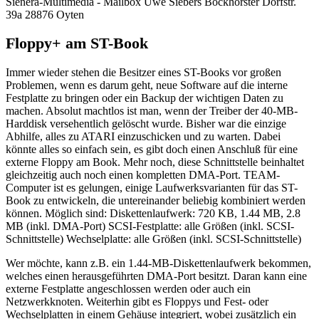
Sienera-Multimedia - Mailbox Uwe Siebers Bockhorster Dorfstr.
39a 28876 Oyten
Floppy+ am ST-Book
Immer wieder stehen die Besitzer eines ST-Books vor großen
Problemen, wenn es darum geht, neue Software auf die interne
Festplatte zu bringen oder ein Backup der wichtigen Daten zu
machen. Absolut machtlos ist man, wenn der Treiber der 40-MB-
Harddisk versehentlich gelöscht wurde. Bisher war die einzige
Abhilfe, alles zu ATARI einzuschicken und zu warten. Dabei
könnte alles so einfach sein, es gibt doch einen Anschluß für eine
externe Floppy am Book. Mehr noch, diese Schnittstelle beinhaltet
gleichzeitig auch noch einen kompletten DMA-Port. TEAM-
Computer ist es gelungen, einige Laufwerksvarianten für das ST-
Book zu entwickeln, die untereinander beliebig kombiniert werden
können. Möglich sind: Diskettenlaufwerk: 720 KB, 1.44 MB, 2.8
MB (inkl. DMA-Port) SCSI-Festplatte: alle Größen (inkl. SCSI-
Schnittstelle) Wechselplatte: alle Größen (inkl. SCSI-Schnittstelle)
Wer möchte, kann z.B. ein 1.44-MB-Diskettenlaufwerk bekommen,
welches einen herausgeführten DMA-Port besitzt. Daran kann eine
externe Festplatte angeschlossen werden oder auch ein
Netzwerkknoten. Weiterhin gibt es Floppys und Fest- oder
Wechselplatten in einem Gehäuse integriert, wobei zusätzlich ein