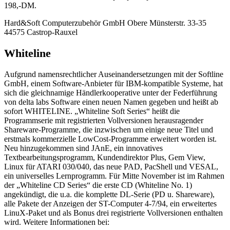
198,-DM.
Hard&Soft Computerzubehör GmbH Obere Münsterstr. 33-35
44575 Castrop-Rauxel
Whiteline
Aufgrund namensrechtlicher Auseinandersetzungen mit der Softline
GmbH, einem Software-Anbieter für IBM-kompatible Systeme, hat
sich die gleichnamige Händlerkooperative unter der Federführung
von delta labs Software einen neuen Namen gegeben und heißt ab
sofort WHITELINE. „Whiteline Soft Series“ heißt die
Programmserie mit registrierten Vollversionen herausragender
Shareware-Programme, die inzwischen um einige neue Titel und
erstmals kommerzielle LowCost-Programme erweitert worden ist.
Neu hinzugekommen sind JAnE, ein innovatives
Textbearbeitungsprogramm, Kundendirektor Plus, Gem View,
Linux für ATARI 030/040, das neue PAD, PacShell und VESAL,
ein universelles Lernprogramm. Für Mitte November ist im Rahmen
der „Whiteline CD Series“ die erste CD (Whiteline No. 1)
angekündigt, die u.a. die komplette DL-Serie (PD u. Shareware),
alle Pakete der Anzeigen der ST-Computer 4-7/94, ein erweitertes
LinuX-Paket und als Bonus drei registrierte Vollversionen enthalten
wird. Weitere Informationen bei: