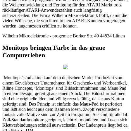
die Weiterentwicklung und Fertigung für den ATARI Markt trotz
rückläufiger ATARI-Anwenderzahlen auch langfristig
sicherzustellen. Die Firma Wilhelm Mikroelektronik hofft, damit die
vielen Wünsche, die von ihren treuen ATARI-Kunden vorgetragen
wurden, angemessen erfüllen zu können.
Wilhelm Mikroelektronic - progemtec Borker Str. 40 44534 Lünen
Monitops bringen Farbe in das graue
Computerleben
‘Monitops’ sind aktuell auf dem deutschen Markt. Produziert von
einem Gevelsberger Unternehmen für Geschenk- und Werbeartikel,
Rlline Concepts. ‘Monitops’ sind Bildschirmrahmen und Maus-Pad
in einem Design, gefertigt aus einem Stück. Die Bildschirmrahmen
sind eine originelle Idee und völlig recyclefähig, da sie aus Karton
gefertigt sind. Das Prinzip ist einfach: das Maus-Pad ist perforiert
und läßt sich leicht aus dem Rahmen lösen. Zwölf verschiedene
fantasievolle Motive sind zur Zeit im Programm. Sie sind für alle 14-
Zoll-Standardmonitore geeignet, leicht zu montieren und lassen sich
Klettverbindungen schnell auswechseln. Der Ladenpreis liegt bei ca.
20,- bis 25,- DM.