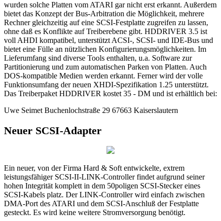
wurden solche Platten vom ATARI gar nicht erst erkannt. Außerdem
bietet das Konzept der Bus-Arbitration die Möglichkeit, mehrere
Rechner gleichzeitig auf eine SCSI-Festplatte zugreifen zu lassen,
ohne daß es Konflikte auf Treiberebene gibt. HDDRIVER 3.5 ist
voll AHDI kompatibel, unterstützt ACSI-, SCSI- und IDE-Bus und
bietet eine Fülle an nützlichen Konfigurierungsmöglichkeiten. Im
Lieferumfang sind diverse Tools enthalten, u.a. Software zur
Partitionierung und zum automatischen Parken von Platten. Auch
DOS-kompatible Medien werden erkannt. Ferner wird der volle
Funktionsumfang der neuen XHDI-Spezifikation 1.25 unterstützt.
Das Treiberpaket HDDRIVER kostet 35 - DM und ist erhältlich bei:
Uwe Seimet Buchenlochstraße 29 67663 Kaiserslautern
Neuer SCSI-Adapter
Ein neuer, von der Firma Hard & Soft entwickelte, extrem
leistungsfähiger SCSI-II-LINK-Controller findet aufgrund seiner
hohen Integrität komplett in dem 50poligen SCSI-Stecker eines
SCSI-Kabels platz. Der LINK-Controller wird einfach zwischen
DMA-Port des ATARI und dem SCSI-Anschluß der Festplatte
gesteckt. Es wird keine weitere Stromversorgung benötigt.