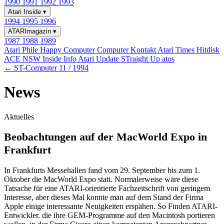
1990
1991
1992
1993
Atari Inside
▾
1994
1995
1996
ATARImagazin
▾
1987
1988
1989
Atari Phile
Happy Computer
Computer Kontakt
Atari Times
Hitdisk
ACE NSW Inside Info
Atari Update
STraight Up
atos
← ST-Computer 11 / 1994
News
Aktuelles
Beobachtungen auf der MacWorld Expo in
Frankfurt
In Frankfurts Messehallen fand vom 29. September bis zum 1.
Oktober die MacWorld Expo statt. Normalerweise wäre diese
Tatsache für eine ATARI-orientierte Fachzeitschrift von geringem
Interesse, aber dieses Mal konnte man auf dem Stand der Firma
Apple einige interessante Neuigkeiten erspähen. So Finden ATARI-
Entwickler. die ihre GEM-Programme auf den Macintosh portieren