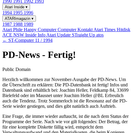
1990
1991
1992
1993
Atari Inside
▾
1994
1995
1996
ATARImagazin
▾
1987
1988
1989
Atari Phile
Happy Computer
Computer Kontakt
Atari Times
Hitdisk
ACE NSW Inside Info
Atari Update
STraight Up
atos
← ST-Computer 11 / 1994
PD-News - Fertig!
Public Domain
Herzlich willkommen zur November-Ausgabe der PD-News. Um
die Überschrift zu erklären: Die PD-Datenbank ist fertig! Infos und
Datenbank sind erhältlich bei: Joachim Heller, Feldkamp 84, 33699
Bielefeld oder im Mausnet unter Joachim Heller @BL Erfreulich
auch die Tendenz. Trotz Sommerloch ist die Resonanz auf die PD-
Serie wieder gestiegen, und dies gibt natürlich auch Auftrieb.
Eine Frage, die immer wieder auftaucht, ist die nach dem Status der
Programme der Serie. Nach wie vor gilt folgendes: Der Betrag, der
für eine komplette Diskette fällig wird, entspricht dem
Verwaltungsaufwand und den Materialkosten, die beim Kopieren