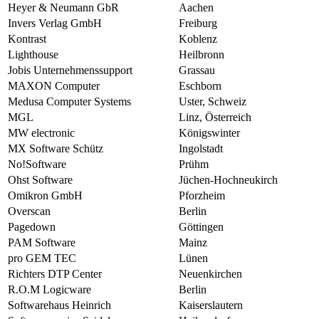
Heyer & Neumann GbR
Aachen
Invers Verlag GmbH
Freiburg
Kontrast
Koblenz
Lighthouse
Heilbronn
Jobis Unternehmenssupport
Grassau
MAXON Computer
Eschborn
Medusa Computer Systems
Uster, Schweiz
MGL
Linz, Österreich
MW electronic
Königswinter
MX Software Schütz
Ingolstadt
No!Software
Prühm
Ohst Software
Jüchen-Hochneukirch
Omikron GmbH
Pforzheim
Overscan
Berlin
Pagedown
Göttingen
PAM Software
Mainz
pro GEM TEC
Lünen
Richters DTP Center
Neuenkirchen
R.O.M Logicware
Berlin
Softwarehaus Heinrich
Kaiserslautern