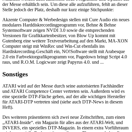
der Messe erhältlich sein. Um diese alle aufzuführen, fehlt an dieser
Stelle jedoch der Platz, deshalb nur kurz einige Stichpunkte:
Akzente Computer & Werbedesign stellen mit Cure Audio ein neues
modulares Harddiskrecordingprogramm vor, Behne & Behne
Systemsoftware zeigen NVDI 3.0 sowie die entsprechenden
Versionen für Grafikkartenbesitzer, von Blow Up kommt mit
Gutenberg eine weitere Textverarbeitung auf den Markt, MA-XON
Computer steigt mit WinRec und Win-Cut ebenfalls ins
Hardiskrecording-Geschäft ein, NO!Software stellt mit Arabesque
2.0 ein Farbvektorgrafikprogramm vor, Pagedown bringt Script 4.0
raus, und R.O.M. Logicware zeigt Papyrus 4.0. und ...
Sonstiges
ATARI wird auf der Messe durch seine autorisierten Fachhändler
und ATARI Competence Center vertreten sein. Außerdem wird es
eine spezielle DTP-Fläche geben, auf der alle wichtigen Hersteller
für ATARI-DTP vertreten sind (siehe auch DTP-News in diesem
Heft).
Des weiteren präsentieren sich zwei neue Zeitschriften, zum einen
„ATARI-Inside“. ein Magazin für alles aus der ATARI-Welt, und
INVERS, ein spezielles DTP-Magazin. In einem extra Vorführraum