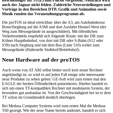
Beschleuniger für ST(E) und Falcon vorgestellt. Natürlich wird
auch der Jaguar nicht fehlen. Zahlreiche Neuvorstellungen und
Vorträge in den Bereichen DTP, Grafik und Animation sowie
Musik runden das Veranstaltungsprogramm ab.
Die proTOS ist ideal erreichbar: über die A3, am Autobahnkreuz
Bonn/Siegburg auf die A560 und dort Ausfahrt Hennef-West (der
Weg zum Messegelände ist ausgeschildert). Mit öffentlichen
Verkehrsmitteln empfiehlt sich folgende Route: mit der DB zum
Kölner Hauptbahnhof, von dort mit DB oder S-Bahn (S12 oder
S39) nach Siegburg und mit dem Bus (Linie 510) weiter zum
Messegelände (Haltestelle Stoßdorf/Betriebshof).
Neue Hardware auf der proTOS
Auch wenn von AT ARI selbst bisher noch kein neuer Rechner
angekündigt ist, so wird es auf jeden Fall einige sehr interessante
neue Produkte zu sehen geben. GE-Soft wird zum ersten mal den
EAGLE der breiten Öffentlichkeit präsentieren. Hierbei handelt es
sich um einen TT-kompatiblen Rechner mit modularem System, der
besonders gut ausbaubar ist. Von der Geschwindigkeit her ist er dem
TT schon im Grundmodell deutlich überlegen.
Bei Medusa Computer Systems wird zum ersten Mal die Medusa
T60 gezeigt. Wie der neue Name bereits andeutet, handelt es sich