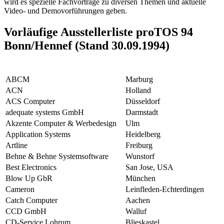
wird es spezielle Fachvorträge zu diversen Themen und aktuelle
Video- und Demovorführungen geben.
Vorläufige Ausstellerliste proTOS 94
Bonn/Hennef (Stand 30.09.1994)
ABCM
Marburg
ACN
Holland
ACS Computer
Düsseldorf
adequate systems GmbH
Darmstadt
Akzente Computer & Werbedesign
Ulm
Application Systems
Heidelberg
Artline
Freiburg
Behne & Behne Systemsoftware
Wunstorf
Best Electronics
San Jose, USA
Blow Up GbR
München
Cameron
Leinfleden-Echterdingen
Catch Computer
Aachen
CCD GmbH
Walluf
CD-Service Lohrum
Blieskastel