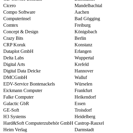
Cicero
Mandelbachtal
Compo Software
Aachen
Computerinsel
Bad Gögging
Comtex
Freiburg
Concept & Design
Königsbach
Crazy Bits
Berlin
CRP Koruk
Konstanz
Dataplot GmbH
Erlangen
Delta Labs
Wuppertal
Digital Arts
Krefeld
Digital Data Deicke
Hannover
DMCGmbH
Walluf
EDV-Service Bontenackels
Würselen
Eickmann Computer
Frankfurt
Falke Computer
Heikendorf
Galactic GbR
Essen
GE-Soft
Troisdorf
H3 Systems
Heidelberg
Hard&Soft Computerzubehör GmbH
Castrop-Rauxel
Heim Verlag
Darmstadt