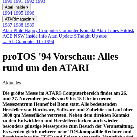
1990
1991
1992
1993
Atari Inside
▾
1994
1995
1996
ATARImagazin
▾
1987
1988
1989
Atari Phile
Happy Computer
Computer Kontakt
Atari Times
Hitdisk
ACE NSW Inside Info
Atari Update
STraight Up
atos
← ST-Computer 11 / 1994
proTOS '94 Vorschau: Alles
rund um den ATARI
Aktuelles
Die größte Messe im ATARI-Computerbereich findet am 26.
und 27. November jeweils von 9 bis 18 Uhr im neuen
Messezentrum Hennef bei Bonn statt. Alle bedeutenden
Hersteller von Hardware, Software und Zubehör sind auf über
3000 qm Messefläche vertreten. Neben dem direkten Kontakt
zu den Entwicklern und Herstellern locken auch wieder
besonders günstige Messepreise zum Besuch der Veranstaltung.
Es werden gleich mehrere neue TOS-kompatible Rechner und