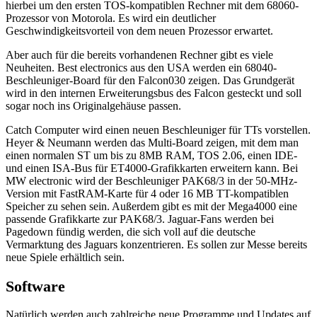
hierbei um den ersten TOS-kompatiblen Rechner mit dem 68060-
Prozessor von Motorola. Es wird ein deutlicher
Geschwindigkeitsvorteil von dem neuen Prozessor erwartet.
Aber auch für die bereits vorhandenen Rechner gibt es viele
Neuheiten. Best electronics aus den USA werden ein 68040-
Beschleuniger-Board für den Falcon030 zeigen. Das Grundgerät
wird in den internen Erweiterungsbus des Falcon gesteckt und soll
sogar noch ins Originalgehäuse passen.
Catch Computer wird einen neuen Beschleuniger für TTs vorstellen.
Heyer & Neumann werden das Multi-Board zeigen, mit dem man
einen normalen ST um bis zu 8MB RAM, TOS 2.06, einen IDE-
und einen ISA-Bus für ET4000-Grafikkarten erweitern kann. Bei
MW electronic wird der Beschleuniger PAK68/3 in der 50-MHz-
Version mit FastRAM-Karte für 4 oder 16 MB TT-kompatiblen
Speicher zu sehen sein. Außerdem gibt es mit der Mega4000 eine
passende Grafikkarte zur PAK68/3. Jaguar-Fans werden bei
Pagedown fündig werden, die sich voll auf die deutsche
Vermarktung des Jaguars konzentrieren. Es sollen zur Messe bereits
neue Spiele erhältlich sein.
Software
Natürlich werden auch zahlreiche neue Programme und Updates auf