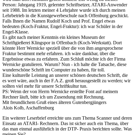
Person: Jahrgang 1919, gelernter Schriftsetzer, ATARI-Anwender
seit 1988. Im letzten meiner 4 Lehrjahre wurde ich durch meinen
Lehrbetrieb in die Kunstgewerbeschule nach Offenburg geschickt.
Falls Ihnen die Namen Rudolf Koch und Prof. Engel etwas
bedeuten (Koch-Fraktur, Engel-Fraktur): ich war Schüler in der
Engel-Klasse.
Es gibt nach meiner Kenntnis ein kleines Museum der
Schriftgießerei Klingspor in Offenbach (Koch-Werkstatt). Dort
könnte Herr Wernicke speziell über die von ihm angesprochene
Fraktur bestimmt mehr erfahren. ich wäre dankbar, über die
Ergebnisse etwas zu erfahren. Zum Schluß möchte ich der Firma
Wernicke gratulieren. Warum? Nun - ich halte die Tatsache, diese
wunderschöne Schrift im Computer zu haben, für toll.
Eine kulturelle Leistung an unserer schönen deutschen Schrift, die
es wert wäre, auch in der F.A.Z. groß herausgestellt zu werden; wir
sollten viel mehr für unsere Schriftkultur tun.
PS: Wenn der von Herrn Wernicke erstellte Font auf meinem
Rechner läuft, bitte ich um Zusendung mit Rechnung.
Mit freundlichem Gruß eines älteren Gutenbergjüngers
Alois Kolb, Aschaffenburg
Ein weiterer Leserbrief erreichte uns zum Thema Scanner und deren
Einsatz an ATARI- Rechnern. Das ist sicher auch ein Thema, über
das man einmal ausführlich in der DTP- Praxis berichten sollte. Was
meinen Sie?