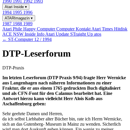
1990
1991
1992
1993
Atari Inside
▾
1994
1995
1996
ATARImagazin
▾
1987
1988
1989
Atari Phile
Happy Computer
Computer Kontakt
Atari Times
Hitdisk
ACE NSW Inside Info
Atari Update
STraight Up
atos
← ST-Computer 12 / 1994
DTP-Leserforum
DTP-Praxis
Im letzten Leserforum (DTP Praxis 9/94) fragte Herr Wernicke
aus Langenhagen nach näheren Informationen zu einer
Fraktur, die er aus einem 1765 gedruckten Buch digitalisiert
und als CFN-Font für den Calamus bearbeitet hat. Eine
Antwort hierzu kann vielleicht Herr Alois Kolb aus
Aschaffenburg geben:
Sehr geehrte Damen und Herren,
da ich selbst Liebhaber alter Bücher bin, rate ich Herrn Wernicke,
sich an das Gutenberg- Museum in Mainz zu wenden. Sicherlich
wird man dort Auskunft geben können. Ein wenig zu meiner