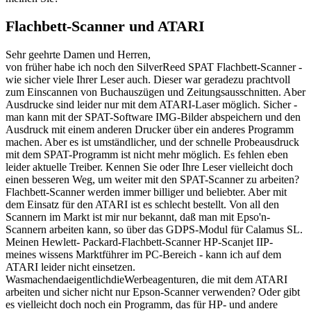
Flachbett-Scanner und ATARI
Sehr geehrte Damen und Herren,
von früher habe ich noch den SilverReed SPAT Flachbett-Scanner -
wie sicher viele Ihrer Leser auch. Dieser war geradezu prachtvoll
zum Einscannen von Buchauszügen und Zeitungsausschnitten. Aber
Ausdrucke sind leider nur mit dem ATARI-Laser möglich. Sicher -
man kann mit der SPAT-Software IMG-Bilder abspeichern und den
Ausdruck mit einem anderen Drucker über ein anderes Programm
machen. Aber es ist umständlicher, und der schnelle Probeausdruck
mit dem SPAT-Programm ist nicht mehr möglich. Es fehlen eben
leider aktuelle Treiber. Kennen Sie oder Ihre Leser vielleicht doch
einen besseren Weg, um weiter mit den SPAT-Scanner zu arbeiten?
Flachbett-Scanner werden immer billiger und beliebter. Aber mit
dem Einsatz für den ATARI ist es schlecht bestellt. Von all den
Scannern im Markt ist mir nur bekannt, daß man mit Epso'n-
Scannern arbeiten kann, so über das GDPS-Modul für Calamus SL.
Meinen Hewlett- Packard-Flachbett-Scanner HP-Scanjet IIP-
meines wissens Marktführer im PC-Bereich - kann ich auf dem
ATARI leider nicht einsetzen.
WasmachendaeigentlichdieWerbeagenturen, die mit dem ATARI
arbeiten und sicher nicht nur Epson-Scanner verwenden? Oder gibt
es vielleicht doch noch ein Programm, das für HP- und andere