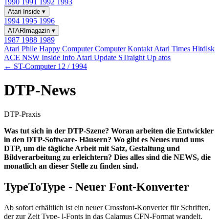
1990
1991
1992
1993
Atari Inside
▾
1994
1995
1996
ATARImagazin
▾
1987
1988
1989
Atari Phile
Happy Computer
Computer Kontakt
Atari Times
Hitdisk
ACE NSW Inside Info
Atari Update
STraight Up
atos
← ST-Computer 12 / 1994
DTP-News
DTP-Praxis
Was tut sich in der DTP-Szene? Woran arbeiten die Entwickler
in den DTP-Software- Häusern? Wo gibt es Neues rund ums
DTP, um die tägliche Arbeit mit Satz, Gestaltung und
Bildverarbeitung zu erleichtern? Dies alles sind die NEWS, die
monatlich an dieser Stelle zu finden sind.
TypeToType - Neuer Font-Konverter
Ab sofort erhältlich ist ein neuer Crossfont-Konverter für Schriften,
der zur Zeit Type- l-Fonts in das Calamus CFN-Format wandelt.