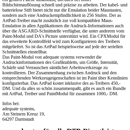
Bildschirmauflösung schnell und präzise zu arbeiten. Der kabel- und
batterielose Stift bietet nicht nur die Emulation beider Maustasten,
sondern auch eine Andruckempfindlichkeit in 256 Stufen. Der as
ArtPad-Treiber macht zusätzlich zur voll kompatiblen Maus-
Emulation in allen Applikationen die Andruck-Informationen auch
über die ASGARD-Schnittstelle verfügbar, die unter anderem vom
Paint-Modul und DA's Picture unterstützt wird. Ein CPXModul für
das erweiterte Kontrollfeld wird zum Konfigurieren des Treibers
mitgeliefert. So ist das ArtPad beispielsweise auf jede der seriellen
Schnittstellen einstellbar.
Das Paint-Modul von adequate systems verwendet die
Andruckinformationen des Grafiktabletts, um Größe, Intensität,
Schärfe und Verrauschen sämtlicher Arbeitswerkzeuge zu
kontrollieren. Der Zusammenhang zwischen Andruck und den
entsprechenden Werkzeugeigenschaften ist im Paint über Kennlinien
konfigurierbar. Das ArtPad kostet inklusive des as-Treibers 450,-
DM. Und da alles so schön zusammenpaßt, gibt es auch ein Bundle
mit ArtPad, Treiber und PaintModul für zusammen 1000,- DM.
Infos bei:
adequate systems,
Am Steinern Kreuz 19,
64297 Darmstadt