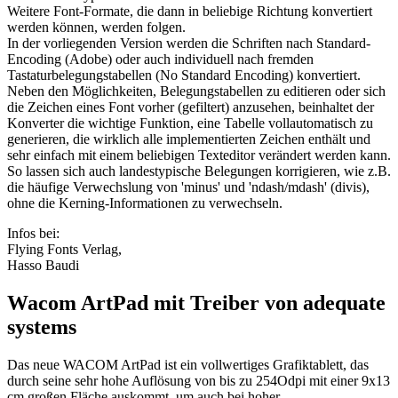
Weitere Font-Formate, die dann in beliebige Richtung konvertiert
werden können, werden folgen.
In der vorliegenden Version werden die Schriften nach Standard-
Encoding (Adobe) oder auch individuell nach fremden
Tastaturbelegungstabellen (No Standard Encoding) konvertiert.
Neben den Möglichkeiten, Belegungstabellen zu editieren oder sich
die Zeichen eines Font vorher (gefiltert) anzusehen, beinhaltet der
Konverter die wichtige Funktion, eine Tabelle vollautomatisch zu
generieren, die wirklich alle implementierten Zeichen enthält und
sehr einfach mit einem beliebigen Texteditor verändert werden kann.
So lassen sich auch landestypische Belegungen korrigieren, wie z.B.
die häufige Verwechslung von 'minus' und 'ndash/mdash' (divis),
ohne die Kerning-Informationen zu verwechseln.
Infos bei:
Flying Fonts Verlag,
Hasso Baudi
Wacom ArtPad mit Treiber von adequate
systems
Das neue WACOM ArtPad ist ein vollwertiges Grafiktablett, das
durch seine sehr hohe Auflösung von bis zu 254Odpi mit einer 9x13
cm großen Fläche auskommt, um auch bei hoher