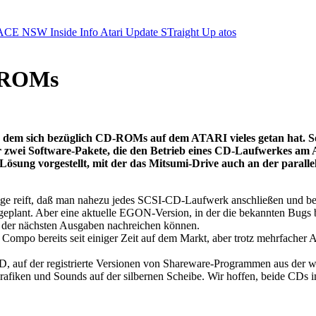
ACE NSW Inside Info
Atari Update
STraight Up
atos
D-ROMs
in dem sich bezüglich CD-ROMs auf dem ATARI vieles getan hat. S
gar zwei Software-Pakete, die den Betrieb eines CD-Laufwerkes
ng vorgestellt, mit der das Mitsumi-Drive auch an der parallelen 
e reift, daß man nahezu jedes SCSI-CD-Laufwerk anschließen und benu
ant. Aber eine aktuelle EGON-Version, in der die bekannten Bugs beh
er der nächsten Ausgaben nachreichen können.
mpo bereits seit einiger Zeit auf dem Markt, aber trotz mehrfacher Au
, auf der registrierte Versionen von Shareware-Programmen aus der whi
afiken und Sounds auf der silbernen Scheibe. Wir hoffen, beide CDs i