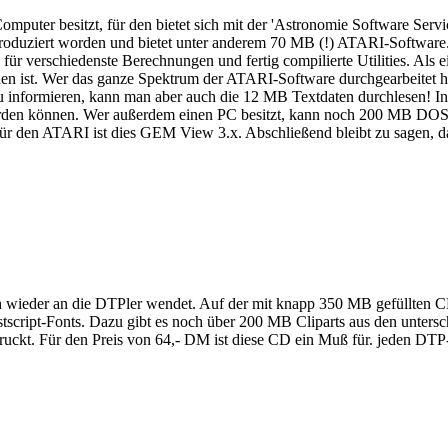
omputer besitzt, für den bietet sich mit der 'Astronomie Software Se
e produziert worden und bietet unter anderem 70 MB (!) ATARI-Softwa
für verschiedenste Berechnungen und fertig compilierte Utilities. Als 
en ist. Wer das ganze Spektrum der ATARI-Software durchgearbeitet h
r zu informieren, kann man aber auch die 12 MB Textdaten durchlese
rden können. Wer außerdem einen PC besitzt, kann noch 200 MB DOS
r den ATARI ist dies GEM View 3.x. Abschließend bleibt zu sagen, da
ch wieder an die DTPler wendet. Auf der mit knapp 350 MB gefüllten 
ostscript-Fonts. Dazu gibt es noch über 200 MB Cliparts aus den untersc
edruckt. Für den Preis von 64,- DM ist diese CD ein Muß für. jeden D