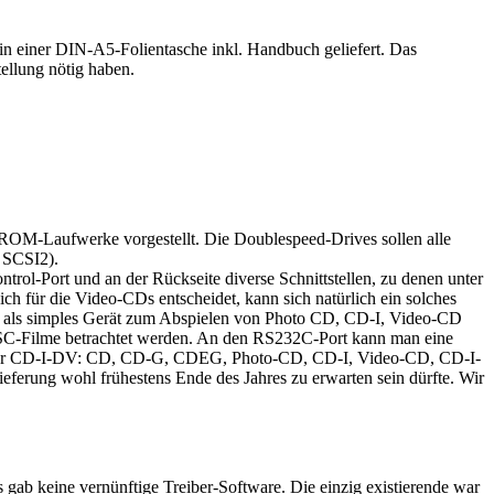
 einer DIN-A5-Folientasche inkl. Handbuch geliefert. Das
ellung nötig haben.
ROM-Laufwerke vorgestellt. Die Doublespeed-Drives sollen alle
d SCSI2).
trol-Port und an der Rückseite diverse Schnittstellen, zu denen unter
 für die Video-CDs entscheidet, kann sich natürlich ein solches
50 als simples Gerät zum Abspielen von Photo CD, CD-I, Video-CD
SC-Filme betrachtet werden. An den RS232C-Port kann man eine
 der CD-I-DV: CD, CD-G, CDEG, Photo-CD, CD-I, Video-CD, CD-I-
ieferung wohl frühestens Ende des Jahres zu erwarten sein dürfte. Wir
ab keine vernünftige Treiber-Software. Die einzig existierende war