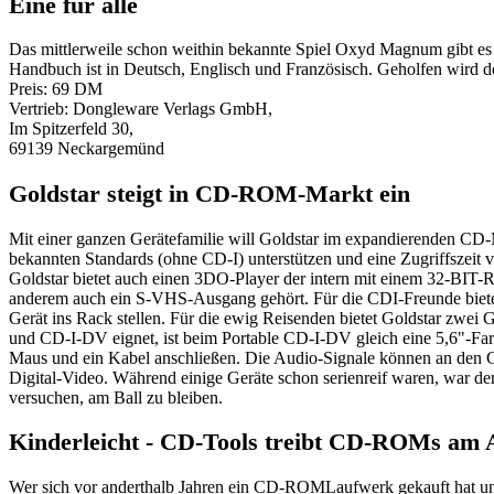
Eine für alle
Das mittlerweile schon weithin bekannte Spiel Oxyd Magnum gibt e
Handbuch ist in Deutsch, Englisch und Französisch. Geholfen wird do
Preis: 69 DM
Vertrieb: Dongleware Verlags GmbH,
Im Spitzerfeld 30,
69139 Neckargemünd
Goldstar steigt in CD-ROM-Markt ein
Mit einer ganzen Gerätefamilie will Goldstar im expandierenden CD
bekannten Standards (ohne CD-I) unterstützen und eine Zugriffszeit 
Goldstar bietet auch einen 3DO-Player der intern mit einem 32-BIT-RI
anderem auch ein S-VHS-Ausgang gehört. Für die CDI-Freunde bietet 
Gerät ins Rack stellen. Für die ewig Reisenden bietet Goldstar zw
und CD-I-DV eignet, ist beim Portable CD-I-DV gleich eine 5,6"-
Maus und ein Kabel anschließen. Die Audio-Signale können an d
Digital-Video. Während einige Geräte schon serienreif waren, war der
versuchen, am Ball zu bleiben.
Kinderleicht - CD-Tools treibt CD-ROMs am
Wer sich vor anderthalb Jahren ein CD-ROMLaufwerk gekauft hat und 