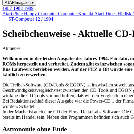
ATARImagazin
▾
1987
1988
1989
Atari Phile
Happy Computer
Computer Kontakt
Atari Times
Hitdisk
← ST-Computer 12 / 1994
Scheibchenweise - Aktuelle C
Aktuelles
Willkommen in der letzten Ausgabe des Jahres 1994. Ein Jahr, 
ROMs hergestellt und verbreitet. Zudem gibt es inzwischen so
Bus-Laufwerk betrieben werden. Auf der FEZ-a-Bit wurde eine Lösu
käuflich zu erwerben.
Die Treiber-Software (CD-Tools & EGON) ist inzwischen soweit ausg
Geschwindigkeitsvergleichstest zwischen den CD-Tools und EGON gepl
wir kurz die CD Tools vor und hoffen, daß wir den Vergleich in ein
Bei Redaktionsschluß dieser Ausgabe war die Power-CD 1 der Firma Co
worden. Schade!
In der Mache ist auch eine CD der Firma Delta Labs Software. Die CD
bereits im Handel sein. Neben den Programmen befinden sich auch Gr
Astronomie ohne Ende