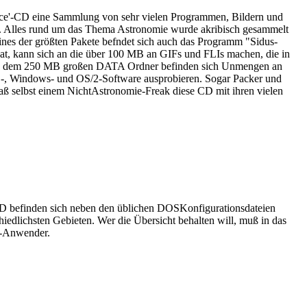
rvice'-CD eine Sammlung von sehr vielen Programmen, Bildern und
re. Alles rund um das Thema Astronomie wurde akribisch gesammelt
eines der größten Pakete befndet sich auch das Programm "Sidus-
at, kann sich an die über 100 MB an GIFs und FLIs machen, die in
n! In dem 250 MB großen DATA Ordner befinden sich Unmengen an
-, Windows- und OS/2-Software ausprobieren. Sogar Packer und
ß selbst einem NichtAstronomie-Freak diese CD mit ihren vielen
CD befinden sich neben den üblichen DOSKonfigurationsdateien
hiedlichsten Gebieten. Wer die Übersicht behalten will, muß in das
TP-Anwender.