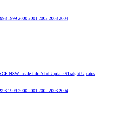
1998
1999
2000
2001
2002
2003
2004
ACE NSW Inside Info
Atari Update
STraight Up
atos
1998
1999
2000
2001
2002
2003
2004