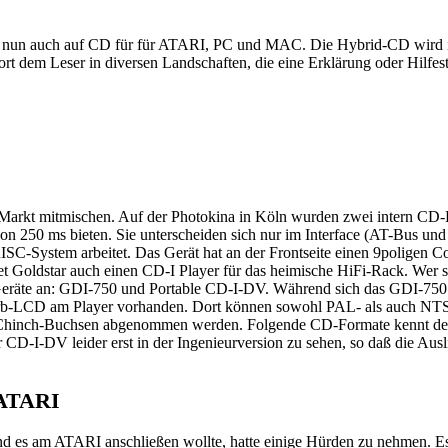
s nun auch auf CD für für ATARI, PC und MAC. Die Hybrid-CD wird in
rt dem Leser in diversen Landschaften, die eine Erklärung oder Hilfest
-Markt mitmischen. Auf der Photokina in Köln wurden zwei intern CD-
von 250 ms bieten. Sie unterscheiden sich nur im Interface (AT-Bus un
SC-System arbeitet. Das Gerät hat an der Frontseite einen 9poligen Con
Goldstar auch einen CD-I Player für das heimische HiFi-Rack. Wer sich
ei Geräte an: GDI-750 und Portable CD-I-DV. Während sich das GDI-7
Farb-LCD am Player vorhanden. Dort können sowohl PAL- als auch NT
en Chinch-Buchsen abgenommen werden. Folgende CD-Formate kennt
 CD-I-DV leider erst in der Ingenieurversion zu sehen, so daß die Ausl
 ATARI
es am ATARI anschließen wollte, hatte einige Hürden zu nehmen. Es g