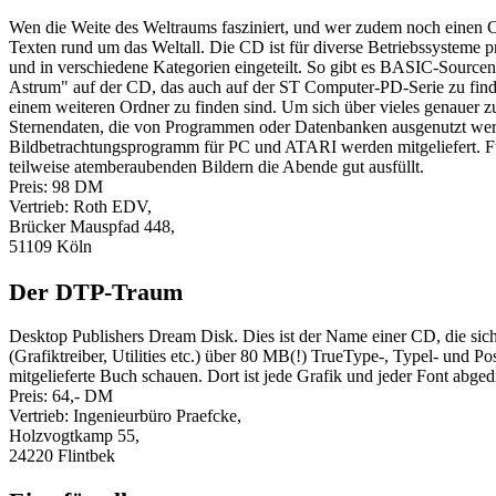
Wen die Weite des Weltraums fasziniert, und wer zudem noch einen C
Texten rund um das Weltall. Die CD ist für diverse Betriebssystem
und in verschiedene Kategorien eingeteilt. So gibt es BASIC-Sourcen 
Astrum" auf der CD, das auch auf der ST Computer-PD-Serie zu find
einem weiteren Ordner zu finden sind. Um sich über vieles genaue
Sternendaten, die von Programmen oder Datenbanken ausgenutzt we
Bildbetrachtungsprogramm für PC und ATARI werden mitgeliefert. Fü
teilweise atemberaubenden Bildern die Abende gut ausfüllt.
Preis: 98 DM
Vertrieb: Roth EDV,
Brücker Mauspfad 448,
51109 Köln
Der DTP-Traum
Desktop Publishers Dream Disk. Dies ist der Name einer CD, die si
(Grafiktreiber, Utilities etc.) über 80 MB(!) TrueType-, Typel- und P
mitgelieferte Buch schauen. Dort ist jede Grafik und jeder Font abg
Preis: 64,- DM
Vertrieb: Ingenieurbüro Praefcke,
Holzvogtkamp 55,
24220 Flintbek