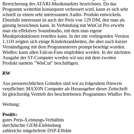
Bereicherung des ATARI-Musikmarktes bezeichnen. Da das
Programm weiterhin konsequent verbessert wird, kann es sich sehr
schnell zu einem sehr interessanten Audio- Produkt entwickeln.
Ebenfalls interessant ist auch der Preis von 129 DM, den man als
günstig bezeichnen kann. In Verbindung mit WinCut Pro erwirbt
man ein effektives Soundstudio, mit dem man eigene
Musikproduktionen erstellen kann. In der mir vorliegenden Version
1.11H zeigten sich einige Kinderkrankheiten, die aber nach kurzer
Verständigung mit dem Programmierers prompt beseitigt wurden.
WinRec kann allen Falcon-Fans empfohlen werden. In der nächsten
Ausgabe der ST-Computer werden wir uns mit dem zweiten
Produkt namens "WinCut" beschäftigen.
RW
Aus presserechtlichen Gründen sind wir zu folgendem Hinweis
verpflichtet: MAX0N Computer als Herausgeber dieser Zeitschrift
Ist gleichzeitig Vertrieb des beschriebenen Programmes WinRec Pro.
Wertung:
Positiv:
gutes Preis-/Leistungs-Verhältnis
durchdachte GEM-Einbindung
zahlreiche mitgelieferte DSP-Effekte