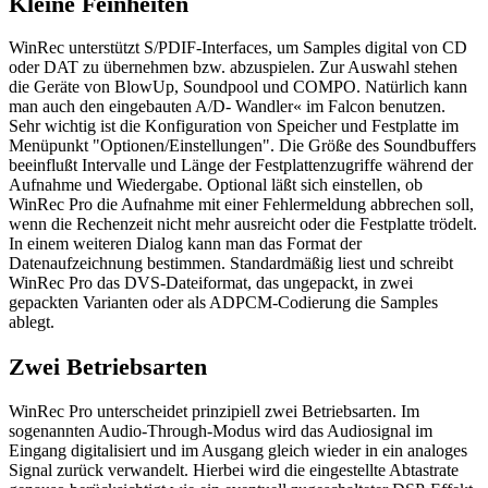
Kleine Feinheiten
WinRec unterstützt S/PDIF-Interfaces, um Samples digital von CD
oder DAT zu übernehmen bzw. abzuspielen. Zur Auswahl stehen
die Geräte von BlowUp, Soundpool und COMPO. Natürlich kann
man auch den eingebauten A/D- Wandler« im Falcon benutzen.
Sehr wichtig ist die Konfiguration von Speicher und Festplatte im
Menüpunkt "Optionen/Einstellungen". Die Größe des Soundbuffers
beeinflußt Intervalle und Länge der Festplattenzugriffe während der
Aufnahme und Wiedergabe. Optional läßt sich einstellen, ob
WinRec Pro die Aufnahme mit einer Fehlermeldung abbrechen soll,
wenn die Rechenzeit nicht mehr ausreicht oder die Festplatte trödelt.
In einem weiteren Dialog kann man das Format der
Datenaufzeichnung bestimmen. Standardmäßig liest und schreibt
WinRec Pro das DVS-Dateiformat, das ungepackt, in zwei
gepackten Varianten oder als ADPCM-Codierung die Samples
ablegt.
Zwei Betriebsarten
WinRec Pro unterscheidet prinzipiell zwei Betriebsarten. Im
sogenannten Audio-Through-Modus wird das Audiosignal im
Eingang digitalisiert und im Ausgang gleich wieder in ein analoges
Signal zurück verwandelt. Hierbei wird die eingestellte Abtastrate