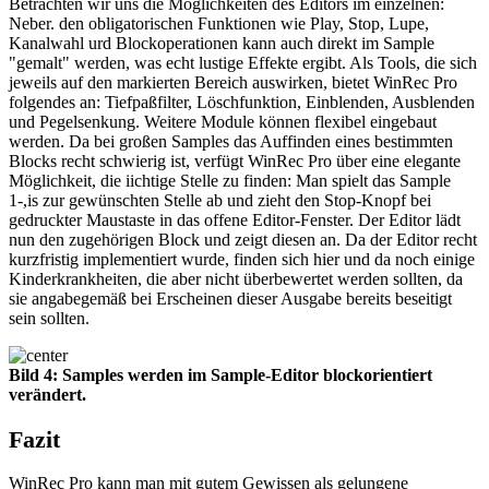
Betrachten wir uns die Möglichkeiten des Editors im einzelnen:
Neber. den obligatorischen Funktionen wie Play, Stop, Lupe,
Kanalwahl urd Blockoperationen kann auch direkt im Sample
"gemalt" werden, was echt lustige Effekte ergibt. Als Tools, die sich
jeweils auf den markierten Bereich auswirken, bietet WinRec Pro
folgendes an: Tiefpaßfilter, Löschfunktion, Einblenden, Ausblenden
und Pegelsenkung. Weitere Module können flexibel eingebaut
werden. Da bei großen Samples das Auffinden eines bestimmten
Blocks recht schwierig ist, verfügt WinRec Pro über eine elegante
Möglichkeit, die iichtige Stelle zu finden: Man spielt das Sample
1-,is zur gewünschten Stelle ab und zieht den Stop-Knopf bei
gedruckter Maustaste in das offene Editor-Fenster. Der Editor lädt
nun den zugehörigen Block und zeigt diesen an. Da der Editor recht
kurzfristig implementiert wurde, finden sich hier und da noch einige
Kinderkrankheiten, die aber nicht überbewertet werden sollten, da
sie angabegemäß bei Erscheinen dieser Ausgabe bereits beseitigt
sein sollten.
Bild 4: Samples werden im Sample-Editor blockorientiert
verändert.
Fazit
WinRec Pro kann man mit gutem Gewissen als gelungene