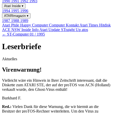
1990
1991
1992
1993
Atari Inside
▾
1994
1995
1996
ATARImagazin
▾
1987
1988
1989
Atari Phile
Happy Computer
Computer Kontakt
Atari Times
Hitdisk
ACE NSW Inside Info
Atari Update
STraight Up
atos
← ST-Computer 01 / 1995
Leserbriefe
Aktuelles
Virenwarnung!
Vielleicht wäre ein Hinweis in Ihrer Zeitschrift interessant, daß die
Diskette zum ATARI STE, der auf der proTOS von ACN (Holland)
verkauft wurde, den Ghost-Virus enthält!
Burkhard F.
Red.:
Vielen Dank für diese Warnung, die wir hiermit an die
Besitzer der proTOS-Rechner weiterleiten. Um den Virus zu