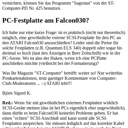
vernichten, können Sie das Programm "Sagrotan" von der ST-
Computer-PD Nr. 425 benutzen.
PC-Festplatte am Falcon030?
Ich habe nur eine kurze Frage: ist es praktisch (nicht nur theoretisch)
möglich, eine gewöhnliche externe SCSI-Festplatte für den PC an
den ATARI Falcon030 anzuschließen? Leider sind die Preise für
solche Festplatten (z.B. Quantum ELS 340) doppelt oder sogar bis
dreimal so hoch (laut den Anzeigen in Ihrer Zeitschrift) wie in der
PC-Szene. Wo ist also der Haken, wenn ich eine PCPlatte
anschließen möchte (vielleicht bei der Formatierung)?
Was Ihr Magazin "ST-Computer" betrifft: weiter so! Nur weiterhin
Postkartenaktionen, trotz garstiger Kommentare von Computer-
Club-Moderatoren ... :-) ATARI lebt!!!
Björn Sigurd K.
Red.:
Wenn Sie mit gewöhnlichen externen Festplatten wirklich
SCSI-Geräte meinen (das ist bei PCs eigentlich eher ungewöhnlich),
dann dürfte es beim Falcon030 keinerlei Probleme geben. Er hat
einen "echten" SCSI-Anschluß und kann somit alle SCSI-
Festplatten ansprechen. Sie müssen lediglich auf das korrekte Kabel