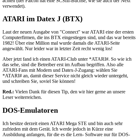
achten (der Falcon hat eine SCSIII-Buchse, wie sie auch der Next
verwendet).
ATARI im Datex J (BTX)
Laut der neuen Ausgabe von "Connect" war ATARI eine der ersten
Computerfirmen, die ins BTX eingestiegen sind, und das war bereits
1982! Über eine Million mal wurde damals die ATARI-Seite
angewählt. Nur leider war in letzter Zeit recht wenig los!
Aber jetzt fand ich einen ATARI-Club unter *ATARI#. So wie ich
das sehe, sind die Betreiber erst im Aufbau begriffen. Also alle
ATARI-Fans mit Modern und Datex-J-Zugang: wählen Sie
*ATARI# an, damit dieser Service nicht gleich wieder untergeht,
und schreiben Sie, soviel Sie können!
Red.:
Vielen Dank für diesen Tip, den wir hier gerne an unsere
Leser weiterreichen.
DOS-Emulatoren
Ich besitze derzeit einen ATARI Mega STE und bin auch sehr
zufrieden mit dem Gerät. Ich werde jedoch in Kürze eine
Ausbildung anfangen, für die es die Lern- Software nur für DOS-