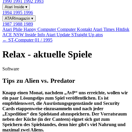
1990
1991
1992
1993
Atari Inside
▾
1994
1995
1996
ATARImagazin
▾
1987
1988
1989
Atari Phile
Happy Computer
Computer Kontakt
Atari Times
Hitdisk
ACE NSW Inside Info
Atari Update
STraight Up
atos
← ST-Computer 01 / 1995
Relax - aktuelle Spiele
Software
Tips zu Alien vs. Predator
Knapp einen Monat, nachdem „AvP“ uns erreichte, wollen wir
ein paar Lösungstips zum Spiel veröffentlichen. Es ist
empfehlenswert, die Ausrüstungsgegenstände und Security
Cards etappenweise einzusammeln und nach jeder
„Expedition“ den Spielstand abzuspeichern. Der Vorratsraum
neben der Küche (in der Canteen) eignet sich gut zum
Speichern des Spielstandes, denn hier gibt's viel Nahrung und
maximal zwei Aliens.