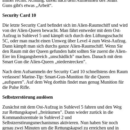
immer rechts. Achtung: direkt nach dem Aufnehmen des Smart
Guns gibt's etwas „Arbeit“.
Security Card 10
Die letzte Security Card befindet sich im Alien-Raumschiff und wird
von der Alien-Queen bewacht. Man fährt entweder mit dem Ost-
Aufzug in Sublevel 5 und kämpft sich durch den Lüftungsschacht
5C, oder man macht einen Umweg über Level 4 zum West-Aufzug.
Dann kämpft man sich durchs ganze Alien-Raumschiff. Wenn Sie
den Raum mit der Queen gefunden habt sollten Sie zuerst die Alien-
Eier im Eingangsbereich „unschädlich" machen. Danach mit dem
Smart Gun die Alien-Queen „niederstrecken".
Nach dem Aufsammeln der Security Card 10 schnellstens den Raum
verlassen! Marine-Tip: Smart-Gun-Munition für die Queen
„aufsparen". Auf dem Weg dorthin findet man genug Munition für
die Pulse Rifle.
Selbstzerstörung auslösen
Zunächst mit dem Ost-Aufzug in Sublevel 5 fahren und den Weg
zur Rettungskapsel „freiräumen". Dann wieder zurück in die
Kommandozentrale in Sublevel 2 und
Selbstzerstörungsmechanismus aktivieren. Nun haben Sie noch
genau zwei Minuten um die Rettungskapsel zu erreichen und in