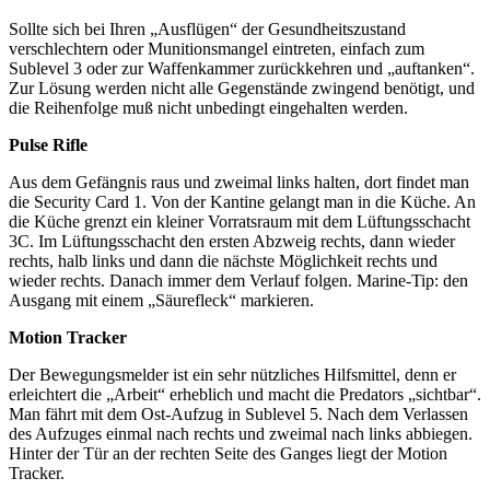
Sollte sich bei Ihren „Ausflügen“ der Gesundheitszustand
verschlechtern oder Munitionsmangel eintreten, einfach zum
Sublevel 3 oder zur Waffenkammer zurückkehren und „auftanken“.
Zur Lösung werden nicht alle Gegenstände zwingend benötigt, und
die Reihenfolge muß nicht unbedingt eingehalten werden.
Pulse Rifle
Aus dem Gefängnis raus und zweimal links halten, dort findet man
die Security Card 1. Von der Kantine gelangt man in die Küche. An
die Küche grenzt ein kleiner Vorratsraum mit dem Lüftungsschacht
3C. Im Lüftungsschacht den ersten Abzweig rechts, dann wieder
rechts, halb links und dann die nächste Möglichkeit rechts und
wieder rechts. Danach immer dem Verlauf folgen. Marine-Tip: den
Ausgang mit einem „Säurefleck“ markieren.
Motion Tracker
Der Bewegungsmelder ist ein sehr nützliches Hilfsmittel, denn er
erleichtert die „Arbeit“ erheblich und macht die Predators „sichtbar“.
Man fährt mit dem Ost-Aufzug in Sublevel 5. Nach dem Verlassen
des Aufzuges einmal nach rechts und zweimal nach links abbiegen.
Hinter der Tür an der rechten Seite des Ganges liegt der Motion
Tracker.