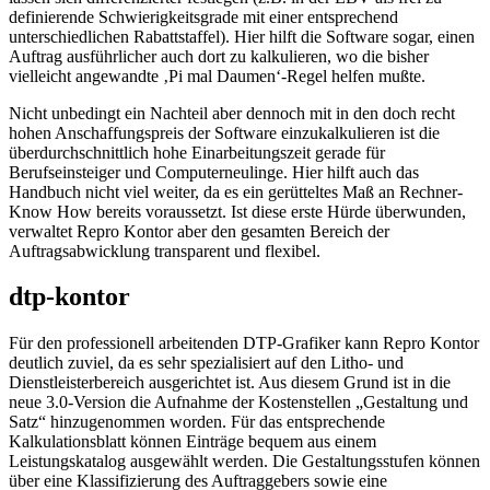
definierende Schwierigkeitsgrade mit einer entsprechend
unterschiedlichen Rabattstaffel). Hier hilft die Software sogar, einen
Auftrag ausführlicher auch dort zu kalkulieren, wo die bisher
vielleicht angewandte ‚Pi mal Daumen‘-Regel helfen mußte.
Nicht unbedingt ein Nachteil aber dennoch mit in den doch recht
hohen Anschaffungspreis der Software einzukalkulieren ist die
überdurchschnittlich hohe Einarbeitungszeit gerade für
Berufseinsteiger und Computerneulinge. Hier hilft auch das
Handbuch nicht viel weiter, da es ein gerütteltes Maß an Rechner-
Know How bereits voraussetzt. Ist diese erste Hürde überwunden,
verwaltet Repro Kontor aber den gesamten Bereich der
Auftragsabwicklung transparent und flexibel.
dtp-kontor
Für den professionell arbeitenden DTP-Grafiker kann Repro Kontor
deutlich zuviel, da es sehr spezialisiert auf den Litho- und
Dienstleisterbereich ausgerichtet ist. Aus diesem Grund ist in die
neue 3.0-Version die Aufnahme der Kostenstellen „Gestaltung und
Satz“ hinzugenommen worden. Für das entsprechende
Kalkulationsblatt können Einträge bequem aus einem
Leistungskatalog ausgewählt werden. Die Gestaltungsstufen können
über eine Klassifizierung des Auftraggebers sowie eine