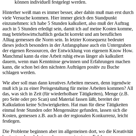
können individuell festgelegt werden.
Hinterher weiß man es immer besser, aber dahin muß man erst durch
viele Versuche kommen. Hier immer gleich den Standpunkt
einzunehmen: ich habe 5 Stunden kalkuliert, also muß der Auftrag
auch in 5 Stunden erledigt sein, damit ich auf meine Kosten komme,
mag betriebswirtschaftlich gedacht korrekt und am beruflichen
Alltag gemessen die Norm sein. In letzter Konsequenz bedeutet
dieses jedoch besonders in der Anfangsphase auch ein Untergraben
der eigenen Ressourcen, der Entwicklung von eigenem Know How.
Manchmal kann da eine Arbeit ruhig etwas länger als kalkuliert
dauern, wenn man Kenntnisse gewinnen und Erfahrungen machen
kann, die schon bei den nächsten Aufträgen positiv zu Buche
schlagen werden.
Wie aber soll man dann kreatives Arbeiten messen, denn irgendwie
muß ich ja zu einer Preisgestaltung für meine Arbeiten kommen? All
das, was sich in Zeit (für wiederholbare Tätigkeiten), Menge (z.B.
pro Seite oder pro Scan) und Material fassen läßt, bereitet der
Kalkulation keine Schwierigkeiten. Hat man für diese Tätigkeiten
einmal feste Stunden oder Mengensätze gefunden, lassen sich die
Kosten, gemessen z.B. auch an der regionalen Konkurrenz, leicht
festlegen.
Die Probleme beginnen aber im allgemeinen dort, wo die Kreativität