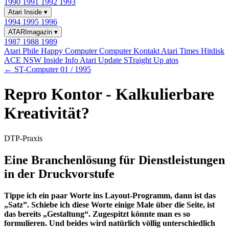
1990
1991
1992
1993
Atari Inside
▾
1994
1995
1996
ATARImagazin
▾
1987
1988
1989
Atari Phile
Happy Computer
Computer Kontakt
Atari Times
Hitdisk
ACE NSW Inside Info
Atari Update
STraight Up
atos
← ST-Computer 01 / 1995
Repro Kontor - Kalkulierbare
Kreativität?
DTP-Praxis
Eine Branchenlösung für Dienstleistungen
in der Druckvorstufe
Tippe ich ein paar Worte ins Layout-Programm, dann ist das
„Satz”. Schiebe ich diese Worte einige Male über die Seite, ist
das bereits „Gestaltung“. Zugespitzt könnte man es so
formulieren. Und beides wird natürlich völlig unterschiedlich