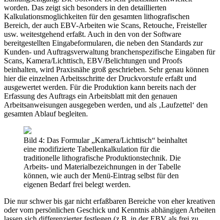
worden. Das zeigt sich besonders in den detaillierten
Kalkulationsmoglichkeiten für den gesamten lithografischen
Bereich, der auch EBV-Arbeiten wie Scans, Retouche, Freisteller
usw. weitestgehend erfaßt. Auch in den von der Software
bereitgestellten Eingabeformularen, die neben den Standards zur
Kunden- und Auftragsverwaltung branchenspezifische Eingaben für
Scans, Kamera/Lichttisch, EBV/Belichtungen und Proofs
beinhalten, wird Praxisnähe groß geschrieben. Sehr genau können
hier die einzelnen Arbeitsschritte der Druckvorstufe erfaßt und
ausgewertet werden. Für die Produktion kann bereits nach der
Erfassung des Auftrags ein Arbeitsblatt mit den genauen
Arbeitsanweisungen ausgegeben werden, und als ‚Laufzettel‘ den
gesamten Ablauf begleiten.
Bild 4: Das Formular „Kamera/Lichttisch“ beinhaltet
eine modifizierte Tabellenkalkulation für die
traditionelle lithografische Produktionstechnik. Die
Arbeits- und Materialbezeichnungen in der Tabelle
können, wie auch der Menü-Eintrag selbst für den
eigenen Bedarf frei belegt werden.
Die nur schwer bis gar nicht erfaßbaren Bereiche von eher kreativen
oder vom persönlichen Geschick und Kenntnis abhängigen Arbeiten
lassen sich differenzierter festlegen (z.B. in der EBV als frei zu