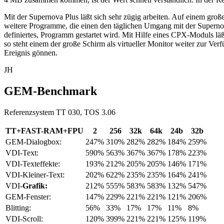
Mit der Supernova Plus läßt sich sehr zügig arbeiten. Auf einem großen
weitere Programme, die einen den täglichen Umgang mit der Super
definiertes, Programm gestartet wird. Mit Hilfe eines CPX-Moduls läß
so steht einem der große Schirm als virtueller Monitor weiter zur Ver
Ereignis gönnen.
JH
GEM-Benchmark
Referenzsystem TT 030, TOS 3.06
TT+FAST-RAM+FPU
2
256
32k
64k
24b
32b
GEM-Dialogbox:
247%
310%
282%
282%
184%
259%
VDI-Text:
590%
563%
367%
367%
178%
223%
VDI-Texteffekte:
193%
212%
205%
205%
146%
171%
VDI-Kleiner-Text:
202%
622%
235%
235%
164%
241%
VDI-
Grafik:
212%
555%
583%
583%
132%
547%
GEM-Fenster:
147%
229%
221%
221%
121%
206%
Blitting:
56%
33%
17%
17%
11%
8%
VDI-Scroll:
120%
399%
221%
221%
125%
119%