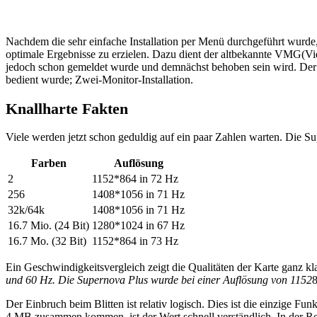
Nachdem die sehr einfache Installation per Menü durchgeführt wurde,
optimale Ergebnisse zu erzielen. Dazu dient der altbekannte VMG(Vid
jedoch schon gemeldet wurde und demnächst behoben sein wird. De
bedient wurde; Zwei-Monitor-Installation.
Knallharte Fakten
Viele werden jetzt schon geduldig auf ein paar Zahlen warten. Die Su
Farben
Auflösung
2
1152*864 in 72 Hz
256
1408*1056 in 71 Hz
32k/64k
1408*1056 in 71 Hz
16.7 Mio. (24 Bit)
1280*1024 in 67 Hz
16.7 Mo. (32 Bit)
1152*864 in 73 Hz
Ein Geschwindigkeitsvergleich zeigt die Qualitäten der Karte ganz k
und 60 Hz. Die Supernova Plus wurde bei einer Auflösung von 1152
8
Der Einbruch beim Blitten ist relativ logisch. Dies ist die einzige 
4 MB zusammen kommen, ist der Wert schnell verständlich. In der Re