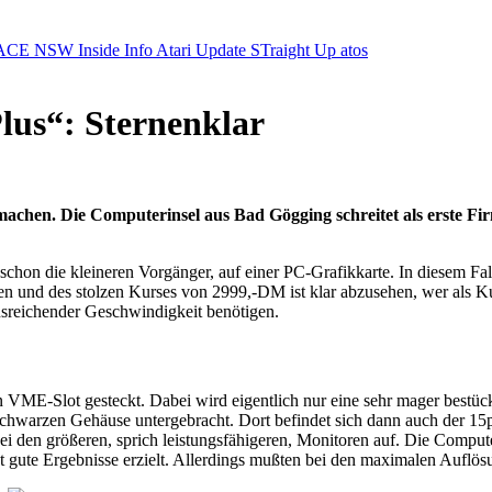
ACE NSW Inside Info
Atari Update
STraight Up
atos
lus“: Sternenklar
machen. Die Computerinsel aus Bad Gögging schreitet als erste 
schon die kleineren Vorgänger, auf einer PC-Grafikkarte. In diesem Fa
 und des stolzen Kurses von 2999,-DM ist klar abzusehen, wer als Ku
usreichender Geschwindigkeit benötigen.
 VME-Slot gesteckt. Dabei wird eigentlich nur eine sehr mager bestückt
schwarzen Gehäuse untergebracht. Dort befindet sich dann auch der 15po
ei den größeren, sprich leistungsfähigeren, Monitoren auf. Die Comput
gute Ergebnisse erzielt. Allerdings mußten bei den maximalen Auflös