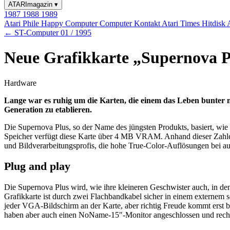
ATARImagazin
▾
1987
1988
1989
Atari Phile
Happy Computer
Computer Kontakt
Atari Times
Hitdisk
← ST-Computer 01 / 1995
Neue Grafikkarte „Supernova P
Hardware
Lange war es ruhig um die Karten, die einem das Leben bunter 
Generation zu etablieren.
Die Supernova Plus, so der Name des jüngsten Produkts, basiert, wie 
Speicher verfügt diese Karte über 4 MB VRAM. Anhand dieser Zahlen
und Bildverarbeitungsprofis, die hohe True-Color-Auflösungen bei a
Plug and play
Die Supernova Plus wird, wie ihre kleineren Geschwister auch, in den
Grafikkarte ist durch zwei Flachbandkabel sicher in einem externem 
jeder VGA-Bildschirm an der Karte, aber richtig Freude kommt erst b
haben aber auch einen NoName-15"-Monitor angeschlossen und recht 