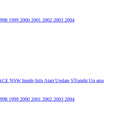
1998
1999
2000
2001
2002
2003
2004
ACE NSW Inside Info
Atari Update
STraight Up
atos
1998
1999
2000
2001
2002
2003
2004