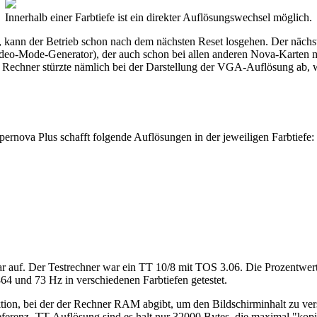
Innerhalb einer Farbtiefe ist ein direkter Auflösungswechsel möglich.
 kann der Betrieb schon nach dem nächsten Reset losgehen. Der nächst
eo-Mode-Generator), der auch schon bei allen anderen Nova-Karten mitg
r Rechner stürzte nämlich bei der Darstellung der VGA-Auflösung a
pernova Plus schafft folgende Auflösungen in der jeweiligen Farbtiefe:
lar auf. Der Testrechner war ein TT 10/8 mit TOS 3.06. Die Prozentwer
64 und 73 Hz in verschiedenen Farbtiefen getestet.
Funktion, bei der der Rechner RAM abgibt, um den Bildschirminhalt zu v
ferenz- TT-Auflösung sind es halt nur 32000 Bytes, die maximal "kop