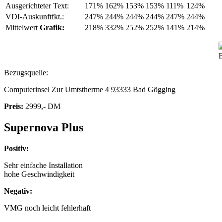
Ausgerichteter Text:
171%
162%
153%
153%
111%
124%
VDI-Auskunftfkt.:
247%
244%
244%
244%
247%
244%
Mittelwert
Grafik:
218%
332%
252%
252%
141%
214%
B
Bezugsquelle:
Computerinsel Zur Umtstherme 4 93333 Bad Gögging
Preis:
2999,- DM
Supernova Plus
Positiv:
Sehr einfache Installation
hohe Geschwindigkeit
Negativ:
VMG noch leicht fehlerhaft