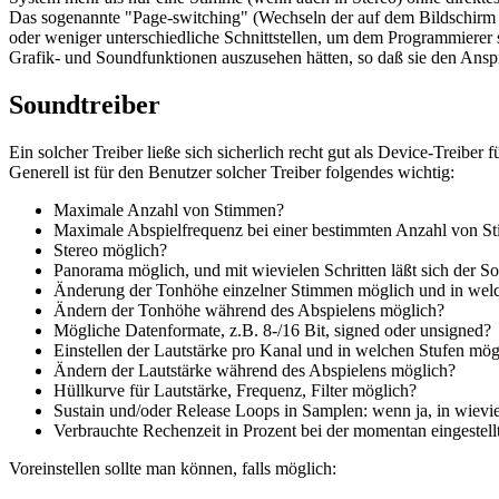
Das sogenannte "Page-switching" (Wechseln der auf dem Bildschirm d
oder weniger unterschiedliche Schnittstellen, um dem Programmierer 
Grafik- und Soundfunktionen auszusehen hätten, so daß sie den Ansp
Soundtreiber
Ein solcher Treiber ließe sich sicherlich recht gut als Device-Trei
Generell ist für den Benutzer solcher Treiber folgendes wichtig:
Maximale Anzahl von Stimmen?
Maximale Abspielfrequenz bei einer bestimmten Anzahl von S
Stereo möglich?
Panorama möglich, und mit wievielen Schritten läßt sich der So
Änderung der Tonhöhe einzelner Stimmen möglich und in welc
Ändern der Tonhöhe während des Abspielens möglich?
Mögliche Datenformate, z.B. 8-/16 Bit, signed oder unsigned?
Einstellen der Lautstärke pro Kanal und in welchen Stufen mög
Ändern der Lautstärke während des Abspielens möglich?
Hüllkurve für Lautstärke, Frequenz, Filter möglich?
Sustain und/oder Release Loops in Samplen: wenn ja, in wievi
Verbrauchte Rechenzeit in Prozent bei der momentan eingestel
Voreinstellen sollte man können, falls möglich: