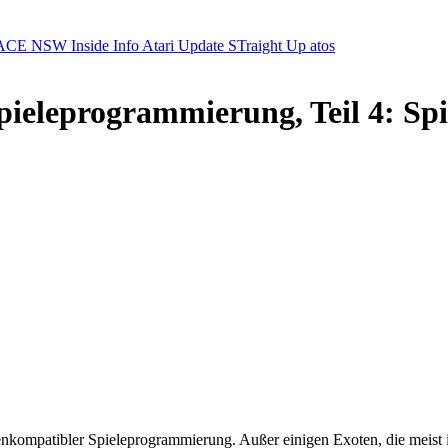
ACE NSW Inside Info
Atari Update
STraight Up
atos
pieleprogrammierung, Teil 4: Spi
kartenkompatibler Spieleprogrammierung. Außer einigen Exoten, die meis