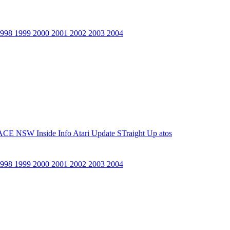
1998
1999
2000
2001
2002
2003
2004
ACE NSW Inside Info
Atari Update
STraight Up
atos
1998
1999
2000
2001
2002
2003
2004