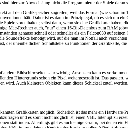
ngs sind hier zur Abwechslung nicht die Programmierer der Spiele daran
kt auf den Grafikspeicher zugreifen, weil das Format (wie schon im Tei
Konventionen hält. Daher ist es dann im Prinzip egal, ob es sich um ei
iele vorenthalten; selbst dann, wenn sie eine Grafikkarte haben, die 
inige Mac-Rechner auch, "nur" einen 16-Bit-Datenbus zum RAM (obwohl
ständen genauso schnell oder schneller als ein Falcon030 auf seinen
r edle Soundeffekte benötigt wird, auf die man im Notfall auch verzicht
t, der uneinheitlichen Schnittstelle zu Funktionen der Grafikkarte, d
 auf andere Bildschirmseiten sehr wichtig. Ansonsten kann es vorkomme
rollenden Hintergrunds schon ein Pixel weitergescrollt ist. Das passier
agen wird. Auch kleineren Objekten kann dieses Schicksal zuteil werd
bekannten Grafikkarten möglich. Sicherlich ist das mehr ein Hardwar
zufragen und es somit nicht möglich ist, einen VBL-Intenupt zu erzeug
en stattfinden. Allerdings gibt es auch einige Graf n, bei denen ein H
ich, den VBL in irgendeinem Register der Karte zu pollen (ständig abfr