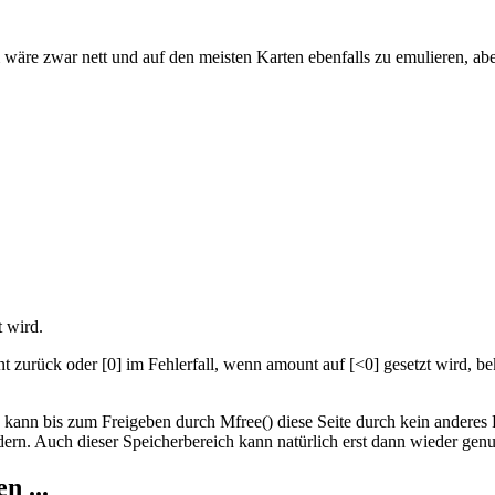
m wäre zwar nett und auf den meisten Karten ebenfalls zu emulieren, a
t wird.
rück oder [0] im Fehlerfall, wenn amount auf [<0] gesetzt wird, beko
nn bis zum Freigeben durch Mfree() diese Seite durch kein anderes 
n. Auch dieser Speicherbereich kann natürlich erst dann wieder gen
n ...