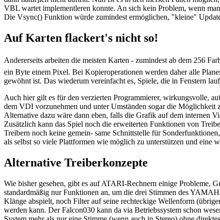
VBL wartet implementleren konnte. An sich kein Problem, wenn man b
Die Vsync() Funktion würde zumindest ermöglichen, "kleine" Updates 
Auf Karten flackert's nicht so!
Andererseits arbeiten die meisten Karten - zumindest ab dem 256 Farbm
ein Byte einem Pixel. Bei Kopieroperationen werden daher alle Planes
gewöhnt ist. Das wiederum vereinfacht es, Spiele, die in Fenstern la
Auch hier gilt es für den verzierten Programmierer, wirkungsvolle, 
dem VDI vorzunehmen und unter Umständen sogar die Möglichkeit zu bi
Alternative dazu wäre dann eben, falls die Grafik auf dem internen V
Zusätzlich kann das Spiel noch die erweiterten Funktionen von Treib
Treibern noch keine gemein- same Schnittstelle für Sonderfunktionen
als selbst so viele Plattformen wie möglich zu unterstützen und eine w
Alternative Treiberkonzepte
Wie bisher gesehen, gibt es auf ATARI-Rechnern einige Probleme, G
standardmäßig nur Funktionen an, um die drei Stimmen des YAMAHA-S
Klänge abspielt, noch Filter auf seine rechteckige Wellenform (übrig
werden kann. Der Falcon030 kann da via Betriebssystem schon wes
System mehr als nur eine Stimme (wenn auch in Stereo) ohne direkt