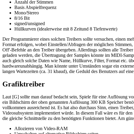
Anzahl der Stimmen
Basis Abspielfrequenz
Mono/Stereo
8/16 Bit
signed/unsigned
Hüllkurven (idealerweise mit 8 Zeitund 8 Tiefenwerte)
Der Programmierer eines solchen Treibers sollte versuchen, einen me
Format erfolgen, wobei Einstellen/Abfragen der möglichen Stimmen, A
Off'-Befehle an den Treiber übergeben. Allerdings sollten alle Trei
geladen werden, die Übertragung der Samples könnte im MIDI-Sample
auch gleich solche Daten wie Name, Hüllkurve, Filter, Format etc. 
hardwareunabhängig. Man könnte unter Umständen sogar ein externe
langen Wartezeiten (ca. 31 kbaud), die Geduld des Benutzers auf eine
Grafiktreiber
Laut [G] sollte man darauf bedacht sein, Spiele für eine Auflösun
ein Bildschirm der oben genannten Auflösung 300 KB Speicher benötig
vollkommen ausreichend ist. Es hat also durchaus Sinn, einen Treiber, 
Videosubsystem implementiert würde. In diesem Fall wäre es für den Pr
die gleiche Schnittstelle zu den benötigten Funktionen bietet. Am gü
Allozieren von Video-RAM
Umschalten auf alternative Bildschirm seiten