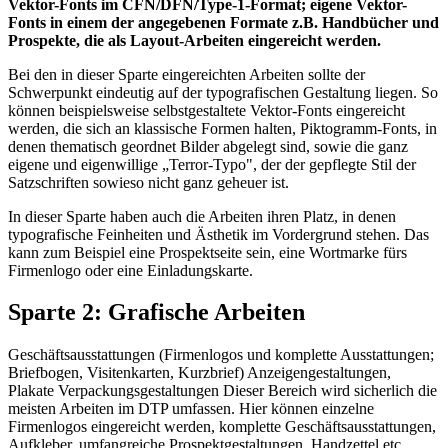
Vektor-Fonts im CFN/DFN/Type-1-Format; eigene Vektor-
Fonts in einem der angegebenen Formate z.B. Handbücher und
Prospekte, die als Layout-Arbeiten eingereicht werden.
Bei den in dieser Sparte eingereichten Arbeiten sollte der
Schwerpunkt eindeutig auf der typografischen Gestaltung liegen. So
können beispielsweise selbstgestaltete Vektor-Fonts eingereicht
werden, die sich an klassische Formen halten, Piktogramm-Fonts, in
denen thematisch geordnet Bilder abgelegt sind, sowie die ganz
eigene und eigenwillige „Terror-Typo", der der gepflegte Stil der
Satzschriften sowieso nicht ganz geheuer ist.
In dieser Sparte haben auch die Arbeiten ihren Platz, in denen
typografische Feinheiten und Ästhetik im Vordergrund stehen. Das
kann zum Beispiel eine Prospektseite sein, eine Wortmarke fürs
Firmenlogo oder eine Einladungskarte.
Sparte 2: Grafische Arbeiten
Geschäftsausstattungen (Firmenlogos und komplette Ausstattungen;
Briefbogen, Visitenkarten, Kurzbrief) Anzeigengestaltungen,
Plakate Verpackungsgestaltungen Dieser Bereich wird sicherlich die
meisten Arbeiten im DTP umfassen. Hier können einzelne
Firmenlogos eingereicht werden, komplette Geschäftsausstattungen,
Aufkleber, umfangreiche Prospektgestaltungen, Handzettel etc.