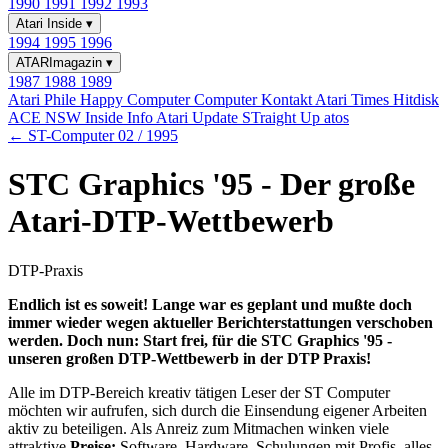
1990
1991
1992
1993
Atari Inside
▾
1994
1995
1996
ATARImagazin
▾
1987
1988
1989
Atari Phile
Happy Computer
Computer Kontakt
Atari Times
Hitdisk
ACE NSW Inside Info
Atari Update
STraight Up
atos
← ST-Computer 02 / 1995
STC Graphics '95 - Der große
Atari-DTP-Wettbewerb
DTP-Praxis
Endlich ist es soweit! Lange war es geplant und mußte doch
immer wieder wegen aktueller Berichterstattungen verschoben
werden. Doch nun: Start frei, für die STC Graphics '95 -
unseren großen DTP-Wettbewerb in der DTP Praxis!
Alle im DTP-Bereich kreativ tätigen Leser der ST Computer
möchten wir aufrufen, sich durch die Einsendung eigener Arbeiten
aktiv zu beteiligen. Als Anreiz zum Mitmachen winken viele
attraktive
Preise:
Software, Hardware, Schulungen mit Profis, alles