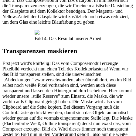
Bild 3: Das Compose-Modul von DA's Layout In ihm lassen sich
die Transparenzen erzeugen, die wir für eine realistische Darstellung
der Glasplatte auf dem Kollektor benötigen. Der Magenta- und
Yellow-Anteil der Glasplatte wird zusätzlich noch etwas reduziert,
um dem Glas eine leichte Blaufärbung zu geben.
Bild 4: Das Resultat unserer Arbeit
Transparenzen maskieren
Erst jetzt wird's kniffelig! Das vom Composemodul erzeugte
Pixelbild verdeckt nun einen Teil des Kollektorkastens! Wenn wir
das Bild transparent stellen, sind die unerwünschten
„Abdeckungen" zwar verschwunden, aber überall dort, wo im Bild
selbst noch weiße Pixel vorhanden sind, werden auch diese
transparent und lassen den Hintergrund durchscheinen. Hier kommt
wieder unsere „stille Reserve" zum Einsatz, die Maske, die wir
vorhin aufs Clipboard gelegt haben. Die Maske wird also vom
Clipboard auf die Seite kopiert. Bei diesem Vorgang muß die
Control-Taste gedrückt werden, damit sich das Objekt automatisch
wieder genau auf die vormals eingenommene Stelle legt. Die Maske
(Flächenfarbe Weiß, Outline transparent) deckt nun exakt das, vom
Composer erzeugte, Bild ab. Wird dieses (immer noch transparent
gestellte) Bild nun in den Vordergrund geholt - also auf die weiße