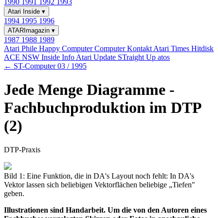
1990
1991
1992
1993
Atari Inside
▾
1994
1995
1996
ATARImagazin
▾
1987
1988
1989
Atari Phile
Happy Computer
Computer Kontakt
Atari Times
Hitdisk
ACE NSW Inside Info
Atari Update
STraight Up
atos
← ST-Computer 03 / 1995
Jede Menge Diagramme -
Fachbuchproduktion im DTP
(2)
DTP-Praxis
Bild 1: Eine Funktion, die in DA's Layout noch fehlt: In DA's
Vektor lassen sich beliebigen Vektorflächen beliebige „Tiefen"
geben.
Illustrationen sind Handarbeit. Um die von den Autoren eines