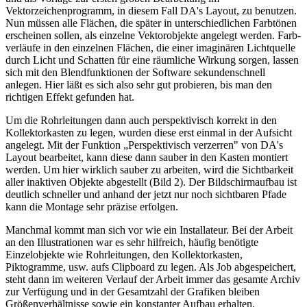
Vektorzeichenprogramm, in diesem Fall DA's Layout, zu benutzen.
Nun müssen alle Flächen, die später in unterschiedlichen Farbtönen
erscheinen sollen, als einzelne Vektorobjekte angelegt werden. Farb-
verläufe in den einzelnen Flächen, die einer imaginären Lichtquelle
durch Licht und Schatten für eine räumliche Wirkung sorgen, lassen
sich mit den Blendfunktionen der Software sekundenschnell
anlegen. Hier läßt es sich also sehr gut probieren, bis man den
richtigen Effekt gefunden hat.
Um die Rohrleitungen dann auch perspektivisch korrekt in den
Kollektorkasten zu legen, wurden diese erst einmal in der Aufsicht
angelegt. Mit der Funktion „Perspektivisch verzerren" von DA's
Layout bearbeitet, kann diese dann sauber in den Kasten montiert
werden. Um hier wirklich sauber zu arbeiten, wird die Sichtbarkeit
aller inaktiven Objekte abgestellt (Bild 2). Der Bildschirmaufbau ist
deutlich schneller und anhand der jetzt nur noch sichtbaren Pfade
kann die Montage sehr präzise erfolgen.
Manchmal kommt man sich vor wie ein Installateur. Bei der Arbeit
an den Illustrationen war es sehr hilfreich, häufig benötigte
Einzelobjekte wie Rohrleitungen, den Kollektorkasten,
Piktogramme, usw. aufs Clipboard zu legen. Als Job abgespeichert,
steht dann im weiteren Verlauf der Arbeit immer das gesamte Archiv
zur Verfügung und in der Gesamtzahl der Grafiken bleiben
Größenverhältnisse sowie ein konstanter Aufbau erhalten.