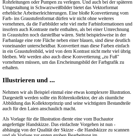
Rohrleitungen oder Pumpen zu verlegen. Und auch bei der späteren
Umgestaltung in Schwarzweißbilder bietet das Vektorformat
erhebliche Arbeitserleichterungen. Eine bloße Konvertierung vom
Farb- ins Graustufenformat dürfen wir nicht ohne weiteres
vornehmen, da die Farbbilder sehr viel mehr Farbinformationen und
insofern auch Kontraste mehr enthalten, als bei einer Umrechnung
in Graustufen noch darstellbar wären. Steht beispielsweise in der
Farbanlage eine rote Fläche neben einer blauen, sind diese deutlich
voneinander unterscheidbar. Konvertiert man diese Farben einfach
in ein Graustufenbild, wird von dem Kontrast nicht mehr viel übrig
bleiben. Wir werden also auch diese Konvertierung „zu Fuß"
vornehmen müssen, um das Erscheinungsbild der Farbgrafik zu
erhalten.
Illustrieren und ...
Nehmen wir als Beispiel einmal eine etwas komplexere Illustration.
Dargestellt werden sollte ein Röhrenkollektor, der als räumliche
Abbildung das Kollektorprinzip und seine wichtigsten Bestandteile
auch für den Laien anschaulich macht.
Als Vorlage für die Illustration diente eine vom Buchautor
angefertigte Handskizze. Das einfachste Vorgehen ist nun -
abhängig von der Qualität der Skizze - die Handskizze zu scannen
und als Vorlage zur ersten groben Bearbeitung im