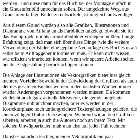
werden - und diese dann für das Buch bei der Montage einfach in
ein Graustufenbild umrechnen sollen. Der umgekehrte Weg, aus
Graustufen farbige Bilder zu entwickeln, ist ungleich aufwendiger.
Aus diesem Grund wurden also alle Grafiken, Illustrationen und
Diagramme von Anfang an als Farbbilder angelegt, obwohl sie für
das Buchprojekt nur als Graustufenbilder vorliegen mußten. Lange
Erfahrung zeigt, daß man sich über diese Dinge (wie die weitere
Verwendung der Bilder, eine geplante Neuauflage des Buches usw.)
selbst beim Auftraggeber informieren muß. Er kann nicht wissen,
wie effizient wir arbeiten können, wenn wir spätere Arbeiten schon
bei der Erstgestaltung berücksichtigen können.
Die Anlage der Illustrationen als Vektorgrafiken bietet hier gleich
mehrere
Vorteile:
Sowohl in der Entwicklung der Grafiken als auch
der des gesamten Buches werden in den nächsten Wochen immer
wieder Änderungen vorgenommen werden müssen. Da kommen
vielleicht noch ganz aktuelle Meßwerte, die gerade angelegte
Diagramme unbrauchbar machen, oder es werden in der
Korrekturphase noch umfangreichere Textergänzungen geliefert, die
einen völligen Umbruch erzwingen. Während wir an den Grafiken
arbeiten, arbeiten ja auch die Autoren noch an ihrem Text. Mit
solchen Unwägbarkeiten muß man also auf jeden Fall rechnen.
Da ist es natürlich leichter, in einer Vektorgrafik ein paar