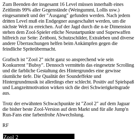
Zum Beenden der insgesamt 16 Level müssen innerhalb eines
Zeitlimits 99% aller Gegenstände (Weingummi, Lollis usw.)
eingesammelt und der "Ausgang" gefunden werden. Nach jedem
dritten Level muß ein Endgegner ausgeschaltet werden, um die
nächste Welt zu erreichen. Auf der Jagd durch die n-te Dimension
stehen dem Zool-Spieler etliche Neustartpunkte und Superwaffen
hilfreich zur Seite: Zeitboni, Schutzschilder, Extraleben und diverse
andere Überraschungen helfen beim Ankämpfen gegen die
feindliche Spriteübermacht.
Grafisch ist "Zool 2" nicht ganz so ansprechend wie sein
Konkurrent "Bubsy". Dennoch vermitteln das eingesetzte Scrolling
und die farbliche Gestaltung des Hintergrundes eine gewisse
räumliche tiefe. Die Qualität der Soundeffekte und
Hintergrundmusik ist allerdings eher schlecht. Positiv auf Spielspaß
und Langzeitmotivation wirken sich die drei Schwierigkeitsgrade
aus.
Trotz der erwähnten Schwachpunkte ist "Zool 2" auf dem Jaguar
die bisher beste Zool-Version auf dem Markt und für alle Jump'n
Run-Fans eine farbenfrohe Abwechslung.
RF
Zool 2