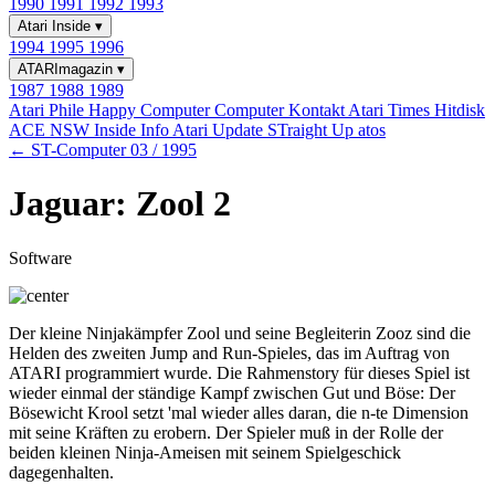
1990
1991
1992
1993
Atari Inside
▾
1994
1995
1996
ATARImagazin
▾
1987
1988
1989
Atari Phile
Happy Computer
Computer Kontakt
Atari Times
Hitdisk
ACE NSW Inside Info
Atari Update
STraight Up
atos
← ST-Computer 03 / 1995
Jaguar: Zool 2
Software
Der kleine Ninjakämpfer Zool und seine Begleiterin Zooz sind die
Helden des zweiten Jump and Run-Spieles, das im Auftrag von
ATARI programmiert wurde. Die Rahmenstory für dieses Spiel ist
wieder einmal der ständige Kampf zwischen Gut und Böse: Der
Bösewicht Krool setzt 'mal wieder alles daran, die n-te Dimension
mit seine Kräften zu erobern. Der Spieler muß in der Rolle der
beiden kleinen Ninja-Ameisen mit seinem Spielgeschick
dagegenhalten.