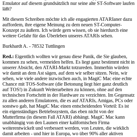
Emulator auf diesem grundsätzlich nur seine alte ST-Software laufen
läßt?
Mit diesem Schreiben möchte ich alle engagierten ATARIaner dazu
auffordem, ihre eigene Meinung zu dem neuen ST-Computer-
Konzept zu äußern. Ich würde gern wissen, ob sie hierdurch eine
weitere Gefahr für das Überleben unseres ATARIs sehen.
Burkhardt A. - 78532 Tuttlingen
Red.:
Eigentlich wollten wir genau diese Panik, die Sie glauben,
kommen zu sehen, vermeiden helfen. Es liegt ganz bestimmt nicht in
unserer Absicht, den ATARI-Markt totzureden. Immerhin würden
wir damit an dem Ast sägen, auf dem wir selber sitzen. Nein, wir
sehen, wie viele andere inzwischen auch, in MagiC Mac eine echte
Chance mit TOS-Software (die Betonung liegt hier ganz deutlich
auf TOS!) in Zukunft Weiterarbeiten zu können, ohne auf den
technischen Fortschritt in der Hardware zu verzichten. Im Gegensatz
zu allen anderen Emulatoren, die es auf ATARIs, Amigas, PCs oder
sonstwo gab, hat MagiC Mac einen entscheidenden Vorteil: Es ist
ein eigenständiges Betriebssystem, das eben nicht von der
Mutterfirma (in diesem Fall ATARI) abhängt. MagiC Mac kann
unabhängig von den Launen einer kalifornischen Firma
weiterentwickelt und verbessert werden, von Leuten, die wirklich
damit arbeiten - und hier in Europa, wo über 90% aller aktiven