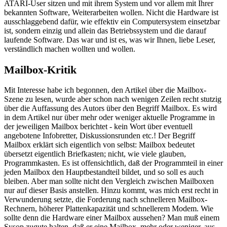
ATARI-User sitzen und mit ihrem System und vor allem mit Ihrer
bekannten Software, Weiterarbeiten wollen. Nicht die Hardware ist
ausschlaggebend dafür, wie effektiv ein Computersystem einsetzbar
ist, sondern einzig und allein das Betriebssystem und die darauf
laufende Software. Das war und ist es, was wir Ihnen, liebe Leser,
verständlich machen wollten und wollen.
Mailbox-Kritik
Mit Interesse habe ich begonnen, den Artikel über die Mailbox-
Szene zu lesen, wurde aber schon nach wenigen Zeilen recht stutzig
über die Auffassung des Autors über den Begriff Mailbox. Es wird
in dem Artikel nur über mehr oder weniger aktuelle Programme in
der jeweiligen Mailbox berichtet - kein Wort über eventuell
angebotene Infobretter, Diskussionsrunden etc.! Der Begriff
Mailbox erklärt sich eigentlich von selbst: Mailbox bedeutet
übersetzt eigentlich Briefkasten; nicht, wie viele glauben,
Programmkasten. Es ist offensichtlich, daß der Programmteil in einer
jeden Mailbox den Hauptbestandteil bildet, und so soll es auch
bleiben. Aber man sollte nicht den Vergleich zwischen Mailboxen
nur auf dieser Basis anstellen. Hinzu kommt, was mich erst recht in
Verwunderung setzte, die Forderung nach schnelleren Mailbox-
Rechnern, höherer Plattenkapazität und schnellerem Modem. Wie
sollte denn die Hardware einer Mailbox aussehen? Man muß einem
Sysop zugute halten, daß er eine Mailbox, mehr oder weniger, aus