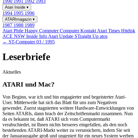
1990
1991
1992
1993
Atari Inside
▾
1994
1995
1996
ATARImagazin
▾
1987
1988
1989
Atari Phile
Happy Computer
Computer Kontakt
Atari Times
Hitdisk
ACE NSW Inside Info
Atari Update
STraight Up
atos
← ST-Computer 03 / 1995
Leserbriefe
Aktuelles
ATARI und Mac?
Von Beginn, war ich und bin engagierter und begeisterter Atari-
User. Mittlerweile hat sich das Blatt für uns zum Negativen
gewendet. Zuerst stagnierten weitere Hardware-Entwicklungen von
Seiten ATARIs, dann brach der Zeitschriftenmarkt zusammen. Nun
da es bekannt ist, daß ATARI sich vom Computermarkt
verabschiedet, ist Ihnen nichts besseres eingefallen, als den noch
bestehenden ATARI-Markt weiter zu verunsichern, indem Sie seit
der Januarausgabe groß und ungeniert für ein neues System werben