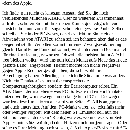
-dem des Apple.
Ich finde, nun reicht es langsam. Anstatt, daß Sie die noch
verbleibenden Millionen ATARI-User zu weiterem Zusammenhalt
aufrufen, schüren Sie mit Ihrer neuen Kampagne lediglich neue
Unsicherheit und zum Teil sogar schon eine gewisse Panik. Selber
schreiben Sie in der PD-News, daß dies nicht im Sinne einer
Abwendung von ATARI zu sehen sei, ich behaupte aber, daß es das
Gegenteil ist. Ihr Verhalten kommt mir einer Zwangsevakuierung
gleich. Damit keine Panik aufkommt, wird unter einem Deckmantel
für eine Umsiedlung geworben. Obwohl die meisten ihrem ATARI
treu bleiben wollen, wird uns nun jeden Monat aufs Neue das „neue
gelobte Land“ angepriesen. Hiermit möchte ich nichts Negatives
gegen Apple-Rechner gesagt haben, die sehr wohl ihre
Berechtigung haben. Allerdings sehe ich die Situation etwas anders.
Nicht ein Emulator bestimmt die entsprechende
Computerzugehörigkeit, sondern der Basiscomputer selbst. Ein
ATARIaner, der mal eben etwas PC-Software mit einem Emulator
nutzen wollte, war deswegen noch lange kein PC’ler. Deswegen
wurden diese Emulatoren allesamt von Seiten ATARIs angepriesen
und auch unterstützt. Auf dem PC-Markt waren sie jedenfalls mehr
oder weniger verpönt. Mit dem neuen ST-Emulator soll nun die
Situation eine andere sein? Richtig wäre es, wenn dieser von Seiten
Apples unterstützt würde, da den Nutzen doch nur jene tragen. Oder
sollte es Ihrer Meinung nach so sein, daß ein Apple-Besitzer mit ST-