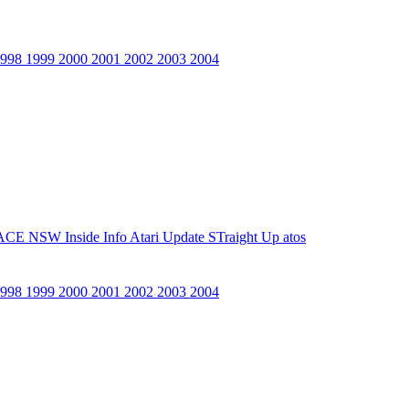
1998
1999
2000
2001
2002
2003
2004
ACE NSW Inside Info
Atari Update
STraight Up
atos
1998
1999
2000
2001
2002
2003
2004