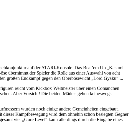
en Hochkonjunktur auf der ATARI-Konsole. Das Beat’em Up „Kasumi
Böse übernimmt der Spieler die Rolle aus einer Auswahl von acht
r den großen Endkampf gegen den Oberbösewicht „Lord Gyaku“ ...
lfiguren reicht vom Kickbox-Weltmeister über einen Comanchen-
ischen. Aber Vorsicht! Die beiden Mädels gehen keineswegs
 Wurfmessern wurden noch einige andere Gemeinheiten eingebaut.
 Mit dieser Kampfbewegung wird dem ohnehin schon besiegten Gegner
sgesamt vier „Gore Level“ kann allerdings durch die Eingabe eines