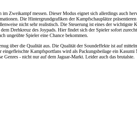
h im Zweikampf messen. Dieser Modus eignet sich allerdings auch her
ationen. Die Hintergrundgrafiken der Kampfschauplätze präsentieren si
nweise nicht sehr realistisch. Die Steuerung ist eines der wichtigste 
m Drehkreuz des Joypads. Hier findet sich der Spieler sofort zurec
 auch ungeübte Spieler eine Chance bekommen.
nug über die Qualität aus. Die Qualität der Soundeffekte ist auf mitt
eingefleischte Kampfsportfans wird als Packungsbeilage ein Kasumi Nin
ese Genres - nicht nur auf dem Jaguar-Markt. Leider auch das brutalste.