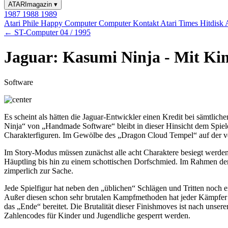
ATARImagazin
▾
1987
1988
1989
Atari Phile
Happy Computer
Computer Kontakt
Atari Times
Hitdisk
← ST-Computer 04 / 1995
Jaguar: Kasumi Ninja - Mit Ki
Software
Es scheint als hätten die Jaguar-Entwickler einen Kredit bei sämt
Ninja“ von „Handmade Software“ bleibt in dieser Hinsicht dem Spiele
Charakterfiguren. Im Gewölbe des „Dragon Cloud Tempel“ auf der v
Im Story-Modus müssen zunächst alle acht Charaktere besiegt werde
Häuptling bis hin zu einem schottischen Dorfschmied. Im Rahmen de
zimperlich zur Sache.
Jede Spielfigur hat neben den „üblichen“ Schlägen und Tritten noch
Außer diesen schon sehr brutalen Kampfmethoden hat jeder Kämpfer
das „Ende“ bereitet. Die Brutalität dieser Finishmoves ist nach unse
Zahlencodes für Kinder und Jugendliche gesperrt werden.