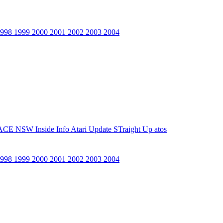
1998
1999
2000
2001
2002
2003
2004
ACE NSW Inside Info
Atari Update
STraight Up
atos
1998
1999
2000
2001
2002
2003
2004