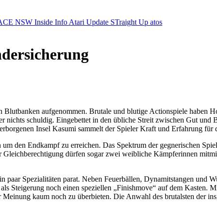
ACE NSW Inside Info
Atari Update
STraight Up
atos
ndersicherung
lichen Blutbanken aufgenommen. Brutale und blutige Actionspiele hab
r nichts schuldig. Eingebettet in den übliche Streit zwischen Gut und 
erborgenen Insel Kasumi sammelt der Spieler Kraft und Erfahrung fü
n um den Endkampf zu erreichen. Das Spektrum der gegnerischen Spie
r Gleichberechtigung dürfen sogar zwei weibliche Kämpferinnen mitm
 ein paar Spezialitäten parat. Neben Feuerbällen, Dynamitstangen und
 als Steigerung noch einen speziellen „Finishmove“ auf dem Kasten.
rer Meinung kaum noch zu überbieten. Die Anwahl des brutalsten der in