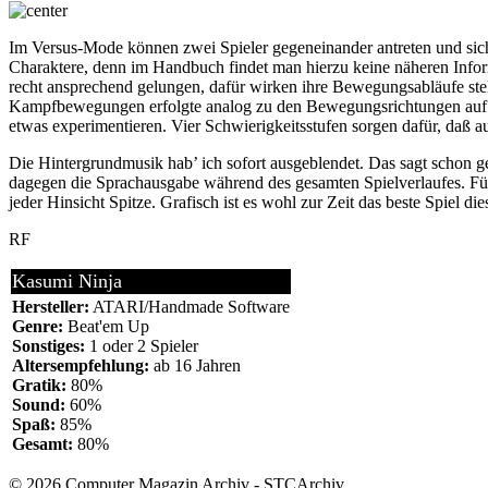
Im Versus-Mode können zwei Spieler gegeneinander antreten und sic
Charaktere, denn im Handbuch findet man hierzu keine näheren Inform
recht ansprechend gelungen, dafür wirken ihre Bewegungsabläufe stelle
Kampfbewegungen erfolgte analog zu den Bewegungsrichtungen auf de
etwas experimentieren. Vier Schwierigkeitsstufen sorgen dafür, daß
Die Hintergrundmusik hab’ ich sofort ausgeblendet. Das sagt schon ge
dagegen die Sprachausgabe während des gesamten Spielverlaufes. Für 
jeder Hinsicht Spitze. Grafisch ist es wohl zur Zeit das beste Spiel di
RF
Kasumi Ninja
Hersteller:
ATARI/Handmade Software
Genre:
Beat'em Up
Sonstiges:
1 oder 2 Spieler
Altersempfehlung:
ab 16 Jahren
Gratik:
80%
Sound:
60%
Spaß:
85%
Gesamt:
80%
© 2026 Computer Magazin Archiv - STCArchiv