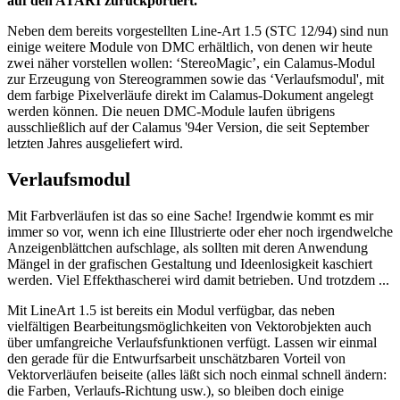
auf den ATARI zurückportiert.
Neben dem bereits vorgestellten Line-Art 1.5 (STC 12/94) sind nun
einige weitere Module von DMC erhältlich, von denen wir heute
zwei näher vorstellen wollen: ‘StereoMagic’, ein Calamus-Modul
zur Erzeugung von Stereogrammen sowie das ‘Verlaufsmodul', mit
dem farbige Pixelverläufe direkt im Calamus-Dokument angelegt
werden können. Die neuen DMC-Module laufen übrigens
ausschließlich auf der Calamus '94er Version, die seit September
letzten Jahres ausgeliefert wird.
Verlaufsmodul
Mit Farbverläufen ist das so eine Sache! Irgendwie kommt es mir
immer so vor, wenn ich eine Illustrierte oder eher noch irgendwelche
Anzeigenblättchen aufschlage, als sollten mit deren Anwendung
Mängel in der grafischen Gestaltung und Ideenlosigkeit kaschiert
werden. Viel Effekthascherei wird damit betrieben. Und trotzdem ...
Mit LineArt 1.5 ist bereits ein Modul verfügbar, das neben
vielfältigen Bearbeitungsmöglichkeiten von Vektorobjekten auch
über umfangreiche Verlaufsfunktionen verfügt. Lassen wir einmal
den gerade für die Entwurfsarbeit unschätzbaren Vorteil von
Vektorverläufen beiseite (alles läßt sich noch einmal schnell ändern:
die Farben, Verlaufs-Richtung usw.), so bleiben doch einige