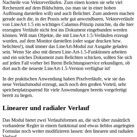
Nachteile von Vektorverläufen. Zum einen kosten sie sehr viel
Rechenzeit auf dem Bildschirm, (so man sie in einer hohen
Auflösung darstellen will) und auch Belichter. Zum anderen machen
gerade auch die, in der Praxis sehr gut anwendbaren, Vektorverläufe
von LineArt 1.5 ein wichtiges Calamus-Prinzip zunichte, da die hier
erzeugten Verläufe nicht fest ins Dokument eingebunden werden
können. Will man Objekte, die mit LineArt 1.5-Verläufen erzeugt
wurden, auf dem Monitor darstellen (oder sogar drucken bzw.
belichten!), muß immer das LineArt-Modul zur Ausgabe geladen
sein. Wenn Sie also mit diesen Line-Art-1.5-Funktionen arbeiten
und ein solches Dokument zum Belichten schicken, sollten Sie sich
auf jeden Fall vorher bei Ihrem Belichtungsservice erkundigen, ob
dort auch die neueste LineArt-1.5-Version verfügbar ist!
In der praktischen Anwendung haben Pixelverläufe, wie sie das
neue Verlaufsmodul erzeugt, auch noch den großen Vorteil, sehr
speicherplatzsparend für viele Anwendungen bereits vorgefertigt
bereit zu liegen.
Linearer und radialer Verlauf
Das Modul bietet zwei Verlaufsformen an, die sich über zusätzlich
vorhandene Regler in einem funktional und etwas lieblos angelegten
Formular noch weiter modifizieren lassen: den linearen und radialen
Verlauf.