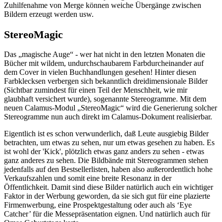
Zuhilfenahme von Merge können weiche Übergänge zwischen
Bildern erzeugt werden usw.
StereoMagic
Das „magische Auge“ - wer hat nicht in den letzten Monaten die
Bücher mit wildem, undurchschaubarem Farbdurcheinander auf
dem Cover in vielen Buchhandlungen gesehen! Hinter diesen
Farbklecksen verbergen sich bekanntlich dreidimensionale Bilder
(Sichtbar zumindest für einen Teil der Menschheit, wie mir
glaubhaft versichert wurde), sogenannte Stereogramme. Mit dem
neuen Calamus-Modul „StereoMagic“ wird die Generierung solcher
Stereogramme nun auch direkt im Calamus-Dokument realisierbar.
Eigentlich ist es schon verwunderlich, daß Leute ausgiebig Bilder
betrachten, um etwas zu sehen, nur um etwas gesehen zu haben. Es
ist wohl der 'Kick', plötzlich etwas ganz anders zu sehen - etwas
ganz anderes zu sehen. Die Bildbände mit Stereogrammen stehen
jedenfalls auf den Bestsellerlisten, haben also außerordentlich hohe
Verkaufszahlen und somit eine breite Resonanz in der
Öffentlichkeit. Damit sind diese Bilder natürlich auch ein wichtiger
Faktor in der Werbung geworden, da sie sich gut für eine plazierte
Firmenwerbung, eine Prospektgestaltung oder auch als ‘Eye
Catcher’ für die Messepräsentation eignen. Und natürlich auch für