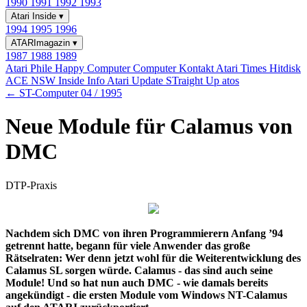
1990
1991
1992
1993
Atari Inside
▾
1994
1995
1996
ATARImagazin
▾
1987
1988
1989
Atari Phile
Happy Computer
Computer Kontakt
Atari Times
Hitdisk
ACE NSW Inside Info
Atari Update
STraight Up
atos
← ST-Computer 04 / 1995
Neue Module für Calamus von
DMC
DTP-Praxis
Nachdem sich DMC von ihren Programmierern Anfang ’94
getrennt hatte, begann für viele Anwender das große
Rätselraten: Wer denn jetzt wohl für die Weiterentwicklung des
Calamus SL sorgen würde. Calamus - das sind auch seine
Module! Und so hat nun auch DMC - wie damals bereits
angekündigt - die ersten Module vom Windows NT-Calamus