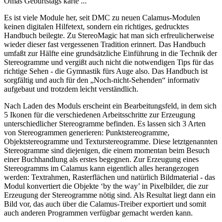
Omas Geburtstags karte ...
Es ist viele Module her, seit DMC zu neuen Calamus-Modulen
keinen digitalen Hilfetext, sondern ein richtiges, gedrucktes
Handbuch beilegte. Zu StereoMagic hat man sich erfreulicherweise
wieder dieser fast vergessenen Tradition erinnert. Das Handbuch
umfaßt zur Hälfte eine grundsätzliche Einführung in die Technik der
Stereogramme und vergißt auch nicht die notwendigen Tips für das
richtige Sehen - die Gymnastik fürs Auge also. Das Handbuch ist
sorgfältig und auch für den „Noch-nicht-Sehenden“ informativ
aufgebaut und trotzdem leicht verständlich.
Nach Laden des Moduls erscheint ein Bearbeitungsfeld, in dem sich
5 Ikonen für die verschiedenen Arbeitsschritte zur Erzeugung
unterschiedlicher Stereogramme befinden. Es lassen sich 3 Arten
von Stereogrammen generieren: Punktstereogramme,
Objektstereogramme und Texturstereogramme. Diese letztgenannten
Stereogramme sind diejenigen, die einem momentan beim Besuch
einer Buchhandlung als erstes begegnen. Zur Erzeugung eines
Stereogramms im Calamus kann eigentlich alles herangezogen
werden: Textrahmen, Rasterflächen und natürlich Bildmaterial - das
Modul konvertiert die Objekte ‘by the way’ in Pixelbilder, die zur
Erzeugung der Stereogramme nötig sind. Als Resultat liegt dann ein
Bild vor, das auch über die Calamus-Treiber exportiert und somit
auch anderen Programmen verfügbar gemacht werden kann.