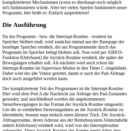
komplizierteren Mechanismen (wenn es überhaupt noch möglich
ist!) funktionieren würde. Aber bei vielen Spielen funktioniert unser
Programm, hier heißt es: Einfach ausprobieren!
Die Ausführung
Da das Programm - bzw. die Interrupt-Routine - resident im
Speicher bleiben muß, wird zunächst einmal aus der Basepage der
benötigte Speicher ermittelt, der am Programmende durch das
Programm im Speicher belegt bleiben soll. Nun wird per XBIOS-
Funktion Kbdvbase() die Joystick-Routine ermittelt, die später die
Bewegungen erhalten soll. Als nächstes wird auch schon die
Interrupt-Routine im Supervisor-Modus in den Timer C eingeklinkt.
Dabei wird der alte Vektor gerettet, damit er nach der Pad-Abfrage
doch noch ausgeführt werden kann.
Der komplizierteste Teil des Programmes ist die Interrupt-Routine.
Hier wird dem Port A die Nachricht zur Abfrage des Pad-Zustandes
gesendet, und anschließend werden die angekommenen
Steuerbewegungen in das Format der Joystick-Routine umgesetzt.
Um die so ermittelten Steuerungsdaten an die Joystick-Routine zu
übermitteln, benutzt man einfach einen kleinen Trick. Die Joystick-
Abfrageroutine, deren Adresse aus der Betriebssystem-Vektortabelle
mittels Kbdvbase() ermittelt wird, wird von der Interruptroutine
aufgerufen. Diese Joystick-Routine des Spieles merkt dabei aber