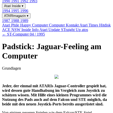
1990
1991
1992
1993
Atari Inside
▾
1994
1995
1996
ATARImagazin
▾
1987
1988
1989
Atari Phile
Happy Computer
Computer Kontakt
Atari Times
Hitdisk
ACE NSW Inside Info
Atari Update
STraight Up
atos
← ST-Computer 04 / 1995
Padstick: Jaguar-Feeling am
Computer
Grundlagen
Jeder, der einmal mit ATARIs Jaguar-Controller gespielt hat,
wird dessen gute Handhabung im Vergleich zum Joystick zu
schätzen wissen. Mit Hilfe eines kleinen Programmes wird die
Nutzung des Pads auch auf dem Falcon und STE möglich, da
beide mit den neuen Joystick-Ports bereits ausgerüstet sind.
Von einigen neueren Spielen wie dem Falcon/STE-Spiel