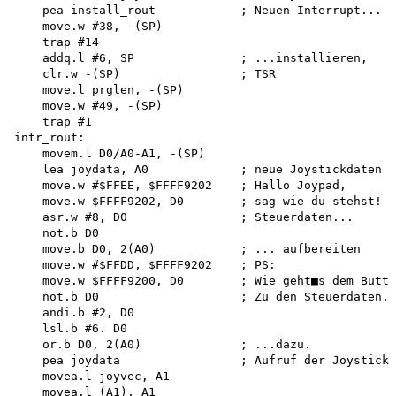
    pea install_rout            ; Neuen Interrupt...

    move.w #38, -(SP) 

    trap #14

    addq.l #6, SP               ; ...installieren,

    clr.w -(SP)                 ; TSR

    move.l prglen, -(SP) 

    move.w #49, -(SP) 

    trap #1 

intr_rout:

    movem.l D0/A0-A1, -(SP)

    lea joydata, A0             ; neue Joystickdaten h
    move.w #$FFEE, $FFFF9202    ; Hallo Joypad, 

    move.w $FFFF9202, D0        ; sag wie du stehst!

    asr.w #8, D0                ; Steuerdaten...

    not.b D0

    move.b D0, 2(A0)            ; ... aufbereiten

    move.w #$FFDD, $FFFF9202    ; PS:

    move.w $FFFF9200, D0        ; Wie geht■s dem Butto
    not.b D0                    ; Zu den Steuerdaten. 
    andi.b #2, D0 

    lsl.b #6. D0

    or.b D0, 2(A0)              ; ...dazu.

    pea joydata                 ; Aufruf der Joystickr
    movea.l joyvec, A1

    movea.l (A1), A1
