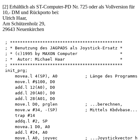
[2] Erhältlich als ST-Computer-PD Nr. 725 oder als Vollversion für
10,- DM und Rückporto bei:
Ulrich Haar,
Am Schützenholz 29,
29643 Neuenkirchen
; *********************************************

; * Benutzung des JAGPADS als Joystick-Ersatz *

; * (c)1995 by MAXON Computer                 *

; *  Autor: Michael Haar                      *

; *********************************************

init_prg;

    movea.l 4(SP), A0           ; Länge des Programms.
    move.l #$100, D0

    add.l 12(A0), D0

    add.l 20(A0), D0

    add.l 28(A01, D0

    move.l D0, prglen           ; ...berechnen,

    move.w #34, -(SP)           ; Mittels Kbdvbase...

    trap #14

    addq.l #2, SP 

    movea.1 D0, A0 

    add.l #24, A0

    move.l A0, joyvec           ; ...Joystickvector ho