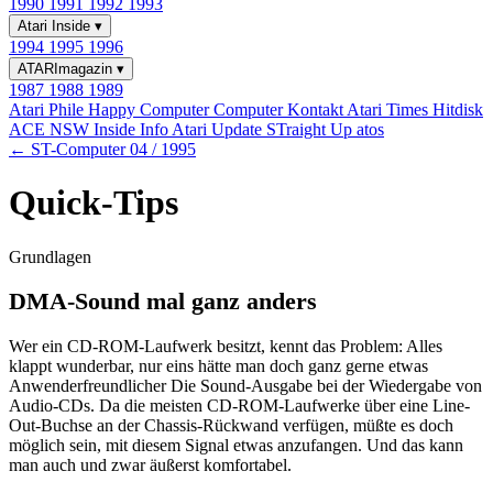
1990
1991
1992
1993
Atari Inside
▾
1994
1995
1996
ATARImagazin
▾
1987
1988
1989
Atari Phile
Happy Computer
Computer Kontakt
Atari Times
Hitdisk
ACE NSW Inside Info
Atari Update
STraight Up
atos
← ST-Computer 04 / 1995
Quick-Tips
Grundlagen
DMA-Sound mal ganz anders
Wer ein CD-ROM-Laufwerk besitzt, kennt das Problem: Alles
klappt wunderbar, nur eins hätte man doch ganz gerne etwas
Anwenderfreundlicher Die Sound-Ausgabe bei der Wiedergabe von
Audio-CDs. Da die meisten CD-ROM-Laufwerke über eine Line-
Out-Buchse an der Chassis-Rückwand verfügen, müßte es doch
möglich sein, mit diesem Signal etwas anzufangen. Und das kann
man auch und zwar äußerst komfortabel.