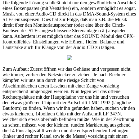
Die folgende Lösung schließt nicht nur den gewöhnlichen Anschluß
eines Boxenpaares (mit Verstärker) ein, sondern ermöglicht es sogar,
Musik von einer Audio-CD direkt in das DMA-Sound-System eines
STEs einzuspeisen. Dies hat zur Folge, daß man z.B. die Musik
direkt über den Monitorlautsprecher (oder eine über die Cinch-
Buchsen des STEs angeschlossene Stereoanlage o.ä.) abspielen
kann. Außerdem ist es möglich über das SOUND-Modul des CPX-
Kontrollfeldes, Einstellungen wie Höhen, Tiefen, Balance und
Lautstärke auch für Klänge von der Audio-CD zu tätigen.
Zum Aufbau: Zuerst öffnen wir das Gehäuse und vergessen nicht,
wie immer, vorher den Netzstecker zu ziehen. Je nach Rechner
kämpfen wir uns nun durch eine riesige Schicht von
Abschirmblechen deren Laschen mit einer Zange vorsichtig
entsprechend umgebogen werden. Nun legen wir das offene
Rechnergehäuse mit der Hauptplatine vor uns hin und versuchen
den etwas größeren Chip mit der Aufschrift LMC 1992 (längliche
Bauform) zu finden. Wenn wir ihn gefunden haben, suchen wir den
etwas kleineren, 14poligen Chip mit der Aufschrift LF 347N,
welcher sich etwas oberhalb befinden müßte. Wie in der Zeichnung
zu sehen, müssen von der kleinen, runden Markierung ausgehend
die 14 Pins abgezählt werden und die entsprechenden Leitungen
(linker und rechter Kanal sowie die Masse) vorsichtig mit einem