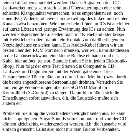
feinen Lötkolben angelötet werden. Da das Signal von den CD-
Lauf-werken meist sehr stark ist und Übersteuerungen eine sehr
schlechte Klangqualität verursachen, ist es empfehlenswert, noch
einen lKQ-Widerstand jeweils in die Leitung des linken und rechten
Kanals zwischenzulöten. Wie immer beim Löten an ICs ist auch hier
auf kurze Lötzeit und geringe Erwärmung des ICs zu achten. Nun
werden entsprechende Lötstellen noch mit Klebeband oder besser
mit Heißkleber isoliert, damit kein Kontakt zum darüberliegenden
Netzteilgehäuse entstehen kann. Das Audio-Kabel führen wir am
besten über den ROM-Port nach draußen, wer will, kann stattdessen
in die Gehäuserückwand eine kleine Buchse einbauen und das
Kabel hier anlöten (entspr. Bauteile finden Sie in jedem Elektronik-
Shop). Nun folgt der erste Test: Starten Sie Computer & CD-
Laufwerk und beginnen Sie mit der Wiedergabe eines Titels.
Entsprechende Töne müßten nun durch Ihren Monitor (bzw. durch
die bereits angeschlossene Stereoanlage) dröhnen. Versuchen Sie
nun, einige Veränderungen über das SOUND-Modul im
Kontrollfeld (X-Control) zu tätigen. Daraufhin müßten sich die
Einstellungen sofort auswirken, d.h. die Lautstärke müßte sich
ändern etc.
Probieren Sie ruhig die verschiedenen Möglichkeiten aus. Es kann
nichts kaputtgehen! Sogar Sounds vom Computer und von der CD
können gleichzeitig wiedergegeben werden, d.h. die Ausgabe wird
einfach gemischt. Es ist also nicht nur dem Falcon Vorbehalten,