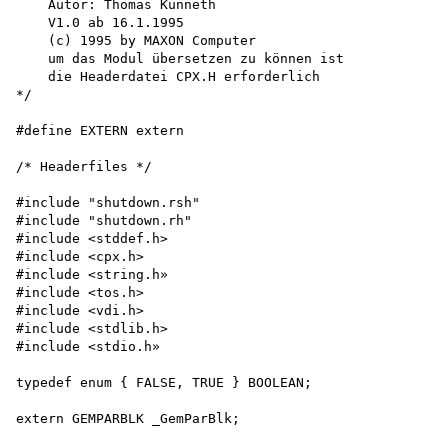
    Autor: Thomas Künneth

    V1.0 ab 16.1.1995 

    (c) 1995 by MAXON Computer 

    um das Modul übersetzen zu können ist 

    die Headerdatei CPX.H erforderlich 

*/

#define EXTERN extern

/* Headerfiles */

#include "shutdown.rsh"

#include "shutdown.rh"

#include <stddef.h>

#include <cpx.h>

#include <string.h»

#include <tos.h>

#include <vdi.h>

#include <stdlib.h>

#include <stdio.h»

typedef enum { FALSE, TRUE } BOOLEAN; 

extern GEMPARBLK _GemParBlk;
