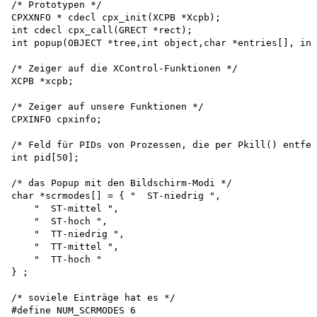
/* Prototypen */

CPXXNFO * cdecl cpx_init(XCPB *Xcpb); 

int cdecl cpx_call(GRECT *rect);

int popup(OBJECT *tree,int object,char *entries[], int
/* Zeiger auf die XControl-Funktionen */

XCPB *xcpb;

/* Zeiger auf unsere Funktionen */

CPXINFO cpxinfo;

/* Feld für PIDs von Prozessen, die per Pkill() entfer
int pid[50];

/* das Popup mit den Bildschirm-Modi */ 

char *scrmodes[] = { "  ST-niedrig ",

    "  ST-mittel ",

    "  ST-hoch ",

    "  TT-niedrig ",

    "  TT-mittel ",

    "  TT-hoch "

} ;

/* soviele Einträge hat es */

#define NUM_SCRMODES 6
