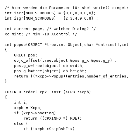
/* hier werden die Parameter für shel_write() eingetra
int iscr[NUM_SCRMODES] = {0,0,0,0,0,0}; 

int isgr[NUM_SCRMODES] = {2,3,4,9,6,8} ;

int current_page, /* welcher Dialog? ‘/

xc_mint; /* MiNT-ID XControl */

int popup(OBJECT *tree,int Object,char *entries[],int 
{

    GRECT pos;

    objc_offset(tree,object,&pos g_x,&pos.g_y) ;

    pos.g_w=tree[object].ob.width;

    pos.g_h=tree[object].ob_height;

    return ((*xcpb->Popup)(entries,number_of_entries, 
}

CPXINFO *cdecl cpx _init (XCPB *Xcpb) 

{

    int i;

    xcpb = Xcpb; 

    if (xcpb->booting) 

        return ((CPXINFO *)TRUE); 

    else { 

        if (!xcpb->SkipRshFix) 
