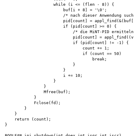
                    while (i <= (flen - 8)) { 

                        buf[i + 8] = '\0';

                        /* nach dieser Anwendung suche
                        pid[count] = appl_find(&(buf[i
                        if (pid[count] >= 0) {

                            /* die MiNT-PID ermitteln 
                            pid[count] = appl_find((vo
                            if (pid[count] != -1) { 

                                count += 1; 

                                if (count == 50) 

                                    break;

                            }

                        }

                        i += 10;

                    }

                }

                Mfree(buf);

            }

            Fclose(fd);

        }

    }

    return (count);

}

BOOLEAN ini_shutdown(int doex,int isgr,int iscr)
