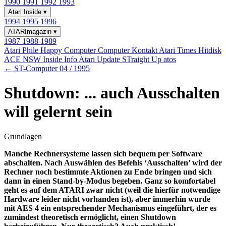
1990
1991
1992
1993
Atari Inside
▾
1994
1995
1996
ATARImagazin
▾
1987
1988
1989
Atari Phile
Happy Computer
Computer Kontakt
Atari Times
Hitdisk
ACE NSW Inside Info
Atari Update
STraight Up
atos
← ST-Computer 04 / 1995
Shutdown: ... auch Ausschalten
will gelernt sein
Grundlagen
Manche Rechnersysteme lassen sich bequem per Software
abschalten. Nach Auswählen des Befehls ‘Ausschalten’ wird der
Rechner noch bestimmte Aktionen zu Ende bringen und sich
dann in einen Stand-by-Modus begeben. Ganz so komfortabel
geht es auf dem ATARI zwar nicht (weil die hierfür notwendige
Hardware leider nicht vorhanden ist), aber immerhin wurde
mit AES 4 ein entsprechender Mechanismus eingeführt, der es
zumindest theoretisch ermöglicht, einen Shutdown