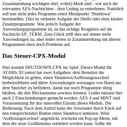
Zusammenhang wichtigen shel_write()-Modi sind - wie auch die
relevanten AES-Nachrichten - dem Listing zu entnehmen. Natürlich
soll nun nicht jedes Programm einen Menüpunkt ‘Shutdown’
bereitstellen. Dies ist vielmehr Aufgabe der Shells oder eben kleiner
Zusatzprogramme. Was jedoch Aufgabe der
Anwendungsprogramme ist, ist das richtige Reagieren auf die
Nachricht AP_TERM. Zum Glück trifft dies auf immer mehr
Anwendungen zu, aber leider treten in Zusammenhang mit älteren
Programmen eben doch Probleme auf.
Das Steuer-CPX-Modul
Hier kommt SHUTDOWN.CPX ins Spiel. Dieses Modul für
ATARIs XControl hat zwei Aufgaben: dem Benutzer die
Möglichkeit zu geben, einen Shutdown/Auflösungswechsel
herbeizuführen und ältere Anwendungen sozusagen von Hand aus
dem Speicher zu befördern, damit nur noch Programme übrig
bleiben, die den Mechanismus sowieso kennen. Leider müssen hier
auch 2 Einschränkungen gemacht werden: AES 4 und MiNT sind
Voraussetzung für den sinnvollen Einsatz dieses Moduls. Die
Bedienung: Nach dem Aufruf kann der Anwender durch Klick auf
den entsprechenden Button einen Shutdown initiieren. Wird
'Auflösungswechsel’ angeklickt, erscheint ein Pop-up-Menü, mit
dem der neue Grafikmodus selektiert werden kann. Sollte die