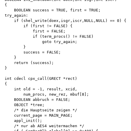
{

    BOOLEAN success = TRUE, first = TRUE;

try_again:

    if (shel_write(doex,isgr,iscr,NULL,NULL) == 0) { 

        if (first != FALSE) { 

            first = FALSE; 

            if (term_procs() != FALSE) 

                goto try_again;

        }

        success = FALSE;

    }

    return (success);

}

int cdecl cpx_call(GRECT *rect)

{

    int old = -1, result, xcid,

        num_procs, new_rez, mbuf[8];

    BOOLEAN abbruch = FALSE;

    OBJECT *tree;

    /* die Hauptseite zeigen */ 

    current_page = MAIN_PAGE; 

    appl_init();

    /* nur ab AES4 weitermachen */ 
