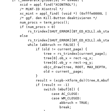
    if (_GemParBlk.global[0] >= 0x400) { 

        xcid = appl find("XCONTROL");

        /* MiNT-ID XControl */

        xc_mint = appl_find( (void *) (0xfffe0000L | (
        /* ggf. den Kill-Button deaktivieren */ 

        num_procs = term_procs(); 

        if (num_procs > 0) 

            rs_trindex[SHUT_ERROR][BT_ED_KILL].ob_stat
        else

            rs_trindex[SHUT_ERROR][BT_ED_KILL].ob_stat
            while (abbruch == FALSE) { 

                if (old != current_page) { 

                    tree = rs_trindex[current_page]; 

                    tree[0].ob_x = rect->g_x; 

                    tree[0].ob_y = rect->g_y;

                    objc_draw(tree, ROOT, MAX_DEPTH, r
                    old = current__page;

                }

                result = (xcpb->Xform_do)(tree,0,mbuf)
                if (result == -1) 

                    switch (mbuf[0]) { 

                        case AC_CLOSE: 

                        case WM_CLOSED: 

                            abbruch = TRUE; 

                            break;
