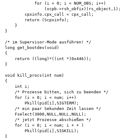
            for (i = 0; i < NUM_OBS; i++)

                (xcpb->rsh_obfix)(rs_object,1); 

        cpxinfo.cpx_call = cpx_call; 

        return (Scpxinfo);

    }

}

/* im Supervisor-Mode ausführen! */

long get_bootdev(void)

{

    return ((long)*((int *)0x446));

}

void kill_procs(int num)

{

    int i;

    /* Prozesse bitten, sich zu beenden */ 

    for (i = 0; i < num; i++)

        Pkill(pid[i],SIGTERM);

    /* ein paar Sekunden Zeit lassen */

    Fselect(3000,NULL,NULL,NULL);

    /* jetzt Prozesse abschießen */ 

    for (i = 0; i < num; i + + )

        Pkill(pid[i],SIGKILL);

}
