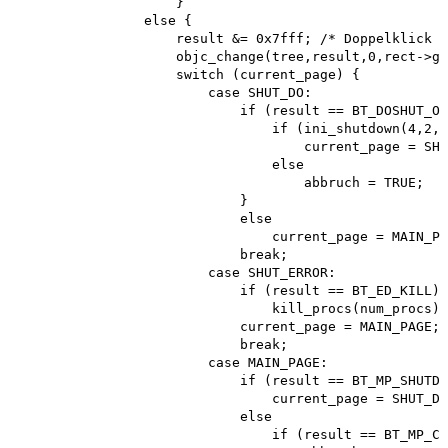
                    }

                else {

                    result &= 0x7fff; /* Doppelklick i
                    objc_change(tree,result,0,rect->g_
                    switch (current_page) { 

                        case SHUT_DO: 

                            if (result == BT_DOSHUT_OK
                                if (ini_shutdown(4,2,0
                                    current_page = SHU
                                else 

                                    abbruch = TRUE;

                            }

                            else

                                current_page = MAIN_PA
                            break; 

                        case SHUT_ERROR: 

                            if (result == BT_ED_KILL) 

                                kill_procs(num_procs);
                            current_page = MAIN_PAGE; 

                            break; 

                        case MAIN_PAGE: 

                            if (result == BT_MP_SHUTDO
                                current_page = SHUT_DO
                            else

                                if (result == BT_MP_CA