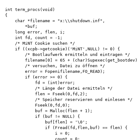
int term_procs(void)

{

    char *filename = "x:\\shutdown.inf",

        *buf; 

    long error, flen, i;

    int fd, count = -1;

    /* MiNT Cookie suchen */

    if ((xcpb->getcookie)('MiNT',NULL) != 0) {

        /* Bootlaufwerk ermitteln und eintragen */ 

        filename[0] = 65 + (char)Supexec(get_bootdev);

        /* versuchen, Datei zu öffnen */ 

        error = Fopenifilename,FO_READ); 

        if (error >= 0) { 

            fd = (int)error;

            /* Länge der Datei ermitteln */ 

            flen = Fseek(0,fd,2);

            /* Speicher reservieren und einlesen */

            Fseek(0,fd,0); 

            buf = Malloc(flen + 1); 

            if (buf != NULL) { 

                buf[flen] = '\0'; 

                if (Fread(fd,flen,buf) == flen) { 

                    i = 0; 

                    count = 0;
