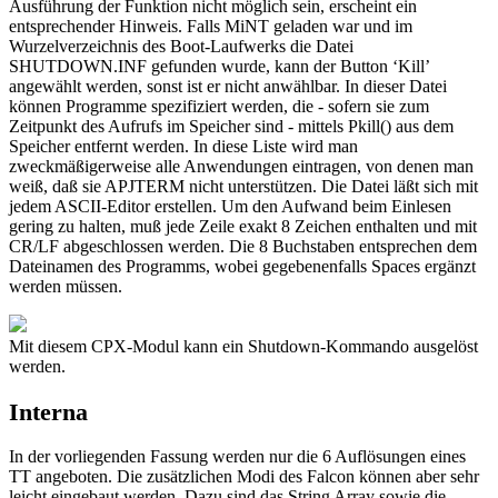
Ausführung der Funktion nicht möglich sein, erscheint ein
entsprechender Hinweis. Falls MiNT geladen war und im
Wurzelverzeichnis des Boot-Laufwerks die Datei
SHUTDOWN.INF gefunden wurde, kann der Button ‘Kill’
angewählt werden, sonst ist er nicht anwählbar. In dieser Datei
können Programme spezifiziert werden, die - sofern sie zum
Zeitpunkt des Aufrufs im Speicher sind - mittels Pkill() aus dem
Speicher entfernt werden. In diese Liste wird man
zweckmäßigerweise alle Anwendungen eintragen, von denen man
weiß, daß sie APJTERM nicht unterstützen. Die Datei läßt sich mit
jedem ASCII-Editor erstellen. Um den Aufwand beim Einlesen
gering zu halten, muß jede Zeile exakt 8 Zeichen enthalten und mit
CR/LF abgeschlossen werden. Die 8 Buchstaben entsprechen dem
Dateinamen des Programms, wobei gegebenenfalls Spaces ergänzt
werden müssen.
Mit diesem CPX-Modul kann ein Shutdown-Kommando ausgelöst
werden.
Interna
In der vorliegenden Fassung werden nur die 6 Auflösungen eines
TT angeboten. Die zusätzlichen Modi des Falcon können aber sehr
leicht eingebaut werden. Dazu sind das String Array sowie die