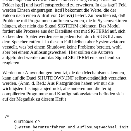
Felder isgr[] und iscr[] entsprechend zu erweitern. In das isgr[] Feld
werden Einsen eingetragen, iscr[] bekommt die Werte, die der
Falcon nach einen Aufruf von Getrez() liefert. Zu beachten ist, daß
Probleme mit Programmen auftreten werden, die in Systemvektoren
hängen, aber nicht das Signal SIGTERM abfangen. Das Modul
fordert alle Prozesse aus der Dateiliste erst mit SIGTERM auf, sich
zu beenden. Später werden sie in jedem Fall durch SIGKILL aus
dem Speicher entfernt. In diesem Fall bleiben aber Systemvektoren
verstellt, was bei einem Shutdown keine Probleme bereitet, wohl
aber bei einem Auflösungswechsel. Hier sollten die Autoren
aufgefordert werden auf das Signal SIGTERM entsprechend zu
reagieren.
Werden nur Anwendungen benutzt, die den Mechanismus kennen,
kann auf die Datei SHUTDOWN.INF selbstverständlich verzichtet
werden. (Anm. d. Red.: Aus Platzgründen haben wir nur die
wichtigsten Listings abgedruckt, alle anderen und die fertig
compilierten Programme und Konfigurationsdateien befinden sich
auf der Megadisk zu diesem Heft.)
/*

    SHUTDOWN.CP

    (System herunterfahren und Auflosungswechsel initi