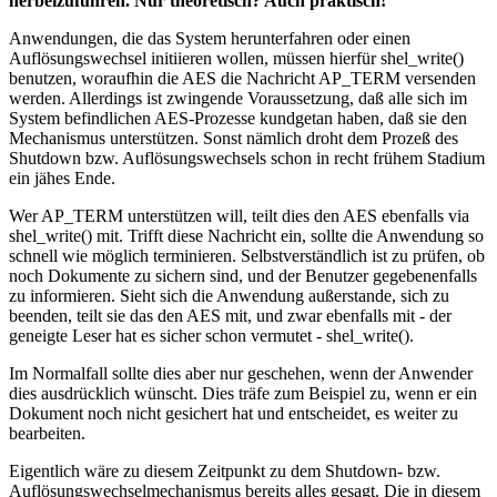
herbeizuführen. Nur theoretisch? Auch praktisch!
Anwendungen, die das System herunterfahren oder einen
Auflösungswechsel initiieren wollen, müssen hierfür shel_write()
benutzen, woraufhin die AES die Nachricht AP_TERM versenden
werden. Allerdings ist zwingende Voraussetzung, daß alle sich im
System befindlichen AES-Prozesse kundgetan haben, daß sie den
Mechanismus unterstützen. Sonst nämlich droht dem Prozeß des
Shutdown bzw. Auflösungswechsels schon in recht frühem Stadium
ein jähes Ende.
Wer AP_TERM unterstützen will, teilt dies den AES ebenfalls via
shel_write() mit. Trifft diese Nachricht ein, sollte die Anwendung so
schnell wie möglich terminieren. Selbstverständlich ist zu prüfen, ob
noch Dokumente zu sichern sind, und der Benutzer gegebenenfalls
zu informieren. Sieht sich die Anwendung außerstande, sich zu
beenden, teilt sie das den AES mit, und zwar ebenfalls mit - der
geneigte Leser hat es sicher schon vermutet - shel_write().
Im Normalfall sollte dies aber nur geschehen, wenn der Anwender
dies ausdrücklich wünscht. Dies träfe zum Beispiel zu, wenn er ein
Dokument noch nicht gesichert hat und entscheidet, es weiter zu
bearbeiten.
Eigentlich wäre zu diesem Zeitpunkt zu dem Shutdown- bzw.
Auflösungswechselmechanismus bereits alles gesagt. Die in diesem