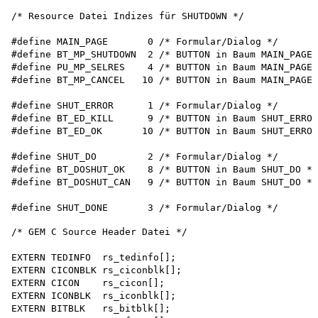
/* Resource Datei Indizes für SHUTDOWN */

#define MAIN_PAGE       0 /* Formular/Dialog */

#define BT_MP_SHUTDOWN  2 /* BUTTON in Baum MAIN_PAGE 
#define PU_MP_SELRES    4 /* BUTTON in Baum MAIN_PAGE 
#define BT_MP_CANCEL   10 /* BUTTON in Baum MAIN_PAGE 
#define SHUT_ERROR      1 /* Formular/Dialog */

#define BT_ED_KILL      9 /* BUTTON in Baum SHUT_ERROR
#define BT_ED_OK       10 /* BUTTON in Baum SHUT_ERROR
#define SHUT_DO         2 /* Formular/Dialog */

#define BT_DOSHUT_OK    8 /* BUTTON in Baum SHUT_DO */

#define BT_DOSHUT_CAN   9 /* BUTTON in Baum SHUT_DO */

/* GEM C Source Header Datei */

EXTERN TEDINFO  rs_tedinfo[]; 

EXTERN CICONBLK rs_ciconblk[]; 

EXTERN CICON    rs_cicon[]; 

EXTERN ICONBLK  rs_iconblk[]; 

EXTERN BITBLK   rs_bitblk[]; 
