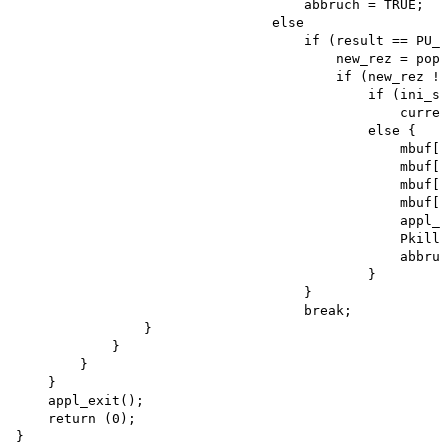
                                    abbruch = TRUE; 

                                else

                                    if (result == PU_M
                                        new_rez = popu
                                        if (new_rez !=
                                            if (ini_sh
                                                curren
                                            else { 

                                                mbuf[0
                                                mbuf[I
                                                mbuf[2
                                                mbuf[5
                                                appl_w
                                                Pkill(
                                                abbruc
                                            }

                                    }

                                    break;

                }

            }

        }

    }

    appl_exit();

    return (0);
