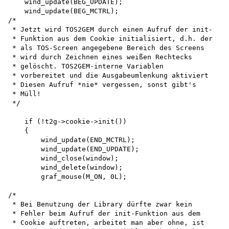
    wind_update(BEG_UPDATE); 

    wind_update(BEG_MCTRL);

/*

 * Jetzt wird TOS2GEM durch einen Aufruf der init-

 * Funktion aus dem Cookie initialisiert, d.h. der

 * als TOS-Screen angegebene Bereich des Screens

 * wird durch Zeichnen eines weißen Rechtecks

 * gelöscht. TOS2GEM-interne Variablen

 * vorbereitet und die Ausgabeumlenkung aktiviert

 * Diesen Aufruf *nie* vergessen, sonst gibt's

 * Müll!

 */

    if (!t2g->cookie->init())

    {

        wind_update(END_MCTRL); 

        wind_update(END_UPDATE); 

        wind_close(window); 

        wind_delete(window); 

        graf_mouse(M_ON, 0L);

/*

 * Bei Benutzung der Library dürfte zwar kein

 * Fehler beim Aufruf der init-Funktion aus dem

 * Cookie auftreten, arbeitet man aber ohne, ist
