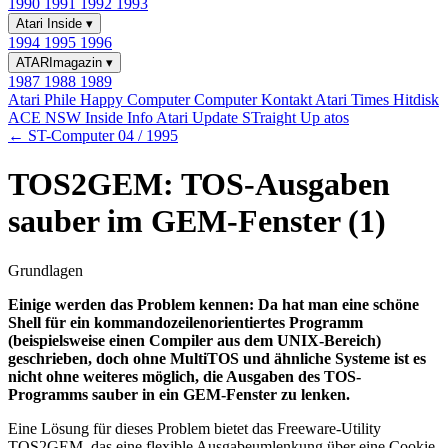
1990
1991
1992
1993
Atari Inside
▾
1994
1995
1996
ATARImagazin
▾
1987
1988
1989
Atari Phile
Happy Computer
Computer Kontakt
Atari Times
Hitdisk
ACE NSW Inside Info
Atari Update
STraight Up
atos
← ST-Computer 04 / 1995
TOS2GEM: TOS-Ausgaben
sauber im GEM-Fenster (1)
Grundlagen
Einige werden das Problem kennen: Da hat man eine schöne
Shell für ein kommandozeilenorientiertes Programm
(beispielsweise einen Compiler aus dem UNIX-Bereich)
geschrieben, doch ohne MultiTOS und ähnliche Systeme ist es
nicht ohne weiteres möglich, die Ausgaben des TOS-
Programms sauber in ein GEM-Fenster zu lenken.
Eine Lösung für dieses Problem bietet das Freeware-Utility
TOS2GEM, das eine flexible Ausgabeumlenkung über eine Cookie-