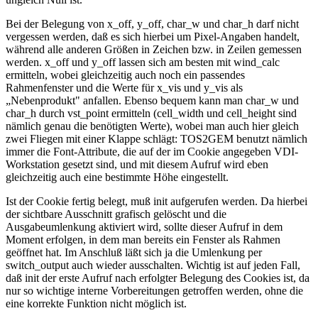
Bei der Belegung von x_off, y_off, char_w und char_h darf nicht
vergessen werden, daß es sich hierbei um Pixel-Angaben handelt,
während alle anderen Größen in Zeichen bzw. in Zeilen gemessen
werden. x_off und y_off lassen sich am besten mit wind_calc
ermitteln, wobei gleichzeitig auch noch ein passendes
Rahmenfenster und die Werte für x_vis und y_vis als
„Nebenprodukt" anfallen. Ebenso bequem kann man char_w und
char_h durch vst_point ermitteln (cell_width und cell_height sind
nämlich genau die benötigten Werte), wobei man auch hier gleich
zwei Fliegen mit einer Klappe schlägt: TOS2GEM benutzt nämlich
immer die Font-Attribute, die auf der im Cookie angegeben VDI-
Workstation gesetzt sind, und mit diesem Aufruf wird eben
gleichzeitig auch eine bestimmte Höhe eingestellt.
Ist der Cookie fertig belegt, muß init aufgerufen werden. Da hierbei
der sichtbare Ausschnitt grafisch gelöscht und die
Ausgabeumlenkung aktiviert wird, sollte dieser Aufruf in dem
Moment erfolgen, in dem man bereits ein Fenster als Rahmen
geöffnet hat. Im Anschluß läßt sich ja die Umlenkung per
switch_output auch wieder ausschalten. Wichtig ist auf jeden Fall,
daß init der erste Aufruf nach erfolgter Belegung des Cookies ist, da
nur so wichtige interne Vorbereitungen getroffen werden, ohne die
eine korrekte Funktion nicht möglich ist.