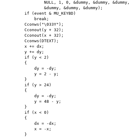
                NULL, 1, 0, &dummy, &dummy, &dummy, 

                &dummy, &dummy, &dummy); 

        if (event & MU_KEYBD) 

            break;

        Cconws("\033Y");

        Cconout(y + 32);

        Cconout(x + 32);

        Cconws(DTEXT);

        x += dx; 

        y += dy; 

        if (y < 2)

        {

            dy = -dy;

            y = 2 - y;

        }

        if (y > 24)

        {

            dy = -dy; 

            y = 48 - y;

        }

        if (x < 0)

        {

            dx = -dx; 

            x = -x;

        }
