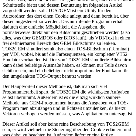
Schnittstelle bietet und dessen Benutzung im folgenden Artikel
vorgestellt werden soll. TOS2GEM ist ein Utility für den
Autoordner, das dort einen Cookie anlegt und dann bereit ist, über
diesen angesteuert zu werden. Das aufrufende Programm erhält
dadurch eine einfache Möglichkeit, die Ausgaben, die
normalerweise direkt auf den Bildschirm geschrieben werden (also
alles, was über GEMDOS oder BIOS läuft), als VDI-Text in einen
frei definierbaren Bereich des GEM-Bildschirms zu lenken.
TOS2GEM simuliert somit also einen TOS-Bildschirm (Terminal)
per VDI, wobei, bis auf die Farbsequenzen, ein kompletter VT52-
Emulator vorhanden ist. Der von TOS2GEM simulierte Bildschirm
kann dabei beliebige Ausmaße haben, es können nur Teile davon
sichtbar sein, und ein beliebiger nichtproportionaler Font kann für
den umgelenkten TOS-Output benutzt werden.
Der Hauptvorteil dieser Methode ist, daß man sich viel
Programmierarbeit spart, da TOS2GEM die wichtigsten Aufgaben
selbst übernimmt. Außerdem ist es die einzig wirklich saubere
Methode, aus GEM-Programmen heraus die Ausgaben von TOS-
Program-men abzufangen und in Echtzeit umzulenken, da hierzu
Vektoren verbogen werden müssen, was Applikationen untersagt ist.
Dieser Artikel soll aber keine reine Beschreibung von TOS2GEM
sein, er wird vielmehr die Steuerung über den Cookie erläutern und
was dabei zu beachten ist. Außerdem liefert er eine fertige