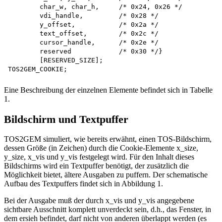
        char_w, char_h,     /* 0x24, 0x26 */

        vdi_handle,         /* 0x28 */

        y_offset,           /* 0x2a */

        text_offset,        /* 0x2c */

        cursor_handle,      /* 0x2e */

        reserved            /* 0x30 */}

        [RESERVED_SIZE]; 

Eine Beschreibung der einzelnen Elemente befindet sich in Tabelle
1.
Bildschirm und Textpuffer
TOS2GEM simuliert, wie bereits erwähnt, einen TOS-Bildschirm,
dessen Größe (in Zeichen) durch die Cookie-Elemente x_size,
y_size, x_vis und y_vis festgelegt wird. Für den Inhalt dieses
Bildschirms wird ein Textpuffer benötigt, der zusätzlich die
Möglichkeit bietet, ältere Ausgaben zu puffern. Der schematische
Aufbau des Textpuffers findet sich in Abbildung 1.
Bei der Ausgabe muß der durch x_vis und y_vis angegebene
sichtbare Ausschnitt komplett unverdeckt sein, d.h., das Fenster, in
dem ersieh befindet, darf nicht von anderen überlappt werden (es