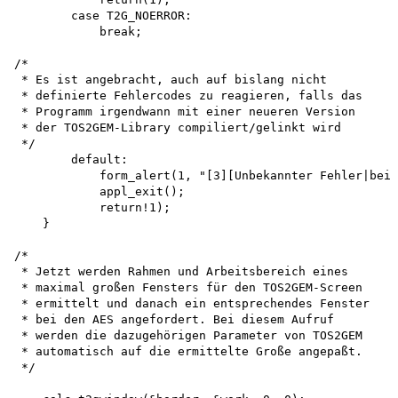
        case T2G_NOERROR: 

            break;

/*

 * Es ist angebracht, auch auf bislang nicht

 * definierte Fehlercodes zu reagieren, falls das

 * Programm irgendwann mit einer neueren Version

 * der TOS2GEM-Library compiliert/gelinkt wird 

 */

        default:

            form_alert(1, "[3][Unbekannter Fehler|bei 
            appl_exit(); 

            return!1);

    }

/*

 * Jetzt werden Rahmen und Arbeitsbereich eines

 * maximal großen Fensters für den TOS2GEM-Screen

 * ermittelt und danach ein entsprechendes Fenster

 * bei den AES angefordert. Bei diesem Aufruf

 * werden die dazugehörigen Parameter von TOS2GEM

 * automatisch auf die ermittelte Große angepaßt. 

 */
