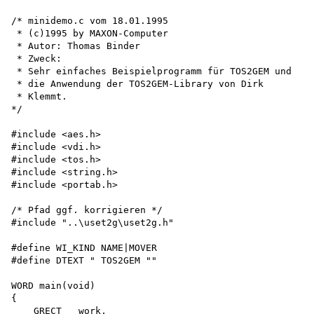
/* minidemo.c vom 18.01.1995

 * (c)1995 by MAXON-Computer

 * Autor: Thomas Binder

 * Zweck:

 * Sehr einfaches Beispielprogramm für TOS2GEM und

 * die Anwendung der TOS2GEM-Library von Dirk

 * Klemmt.

*/

#include <aes.h>

#include <vdi.h>

#include <tos.h>

#include <string.h>

#include <portab.h>

/* Pfad ggf. korrigieren */

#include "..\uset2g\uset2g.h"

#define WI_KIND NAME|MOVER 

#define DTEXT " TOS2GEM ""

WORD main(void)

{

    GRECT   work,
