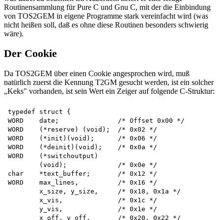
Routinensammlung für Pure C und Gnu C, mit der die Einbindung
von TOS2GEM in eigene Programme stark vereinfacht wird (was
nicht heißen soll, daß es ohne diese Routinen besonders schwierig
wäre).
Der Cookie
Da TOS2GEM über einen Cookie angesprochen wird, muß
natürlich zuerst die Kennung T2GM gesucht werden, ist ein solcher
„Keks" vorhanden, ist sein Wert ein Zeiger auf folgende C-Struktur:
typedef struct {

WORD    date;               /* Offset 0x00 */

WORD    (*reserve) (void);  /* 0x02 */

WORD    (*init)(void);      /* 0x06 */

WORD    (*deinit)(void);    /* 0x0a */

WORD    (*switchoutput)

        (void);             /* 0x0e */

char    *text_buffer;       /* 0x12 */

WORD    max_lines,          /* 0x16 */

        x_size, y_size,     /* 0x18, 0x1a */

        x_vis,              /* 0x1c */

        y_vis,              /* 0x1e */

        x_off, y_off,       /* 0x20, 0x22 */
