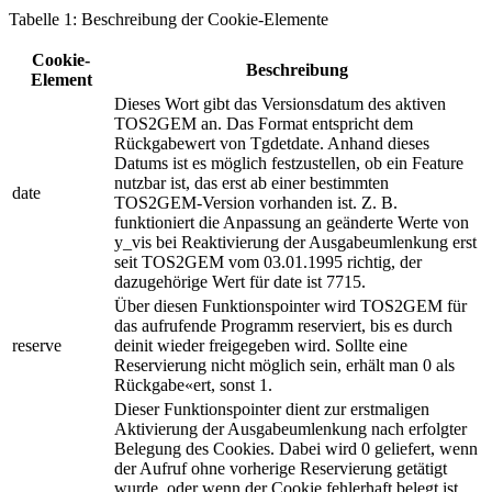
Tabelle 1: Beschreibung der Cookie-Elemente
Cookie-
Beschreibung
Element
Dieses Wort gibt das Versionsdatum des aktiven
TOS2GEM an. Das Format entspricht dem
Rückgabewert von Tgdetdate. Anhand dieses
Datums ist es möglich festzustellen, ob ein Feature
nutzbar ist, das erst ab einer bestimmten
date
TOS2GEM-Version vorhanden ist. Z. B.
funktioniert die Anpassung an geänderte Werte von
y_vis bei Reaktivierung der Ausgabeumlenkung erst
seit TOS2GEM vom 03.01.1995 richtig, der
dazugehörige Wert für date ist 7715.
Über diesen Funktionspointer wird TOS2GEM für
das aufrufende Programm reserviert, bis es durch
reserve
deinit wieder freigegeben wird. Sollte eine
Reservierung nicht möglich sein, erhält man 0 als
Rückgabe«ert, sonst 1.
Dieser Funktionspointer dient zur erstmaligen
Aktivierung der Ausgabeumlenkung nach erfolgter
Belegung des Cookies. Dabei wird 0 geliefert, wenn
der Aufruf ohne vorherige Reservierung getätigt
wurde, oder wenn der Cookie fehlerhaft belegt ist.