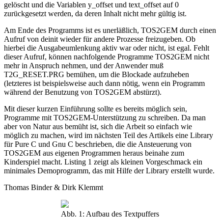
gelöscht und die Variablen y_offset und text_offset auf 0
zurückgesetzt werden, da deren Inhalt nicht mehr gültig ist.
Am Ende des Programms ist es unerläßlich, TOS2GEM durch einen
Aufruf von deinit wieder für andere Prozesse freizugeben. Ob
hierbei die Ausgabeumlenkung aktiv war oder nicht, ist egal. Fehlt
dieser Aufruf, können nachfolgende Programme TOS2GEM nicht
mehr in Anspruch nehmen, und der Anwender muß
T2G_RESET.PRG bemühen, um die Blockade aufzuheben
(letzteres ist beispielsweise auch dann nötig, wenn ein Programm
während der Benutzung von TOS2GEM abstürzt).
Mit dieser kurzen Einführung sollte es bereits möglich sein,
Programme mit TOS2GEM-Unterstützung zu schreiben. Da man
aber von Natur aus bemüht ist, sich die Arbeit so einfach wie
möglich zu machen, wird im nächsten Teil des Artikels eine Library
für Pure C und Gnu C beschrieben, die die Ansteuerung von
TOS2GEM aus eigenen Programmen heraus beinahe zum
Kinderspiel macht. Listing 1 zeigt als kleinen Vorgeschmack ein
minimales Demoprogramm, das mit Hilfe der Library erstellt wurde.
Thomas Binder & Dirk Klemmt
Abb. 1: Aufbau des Textpuffers