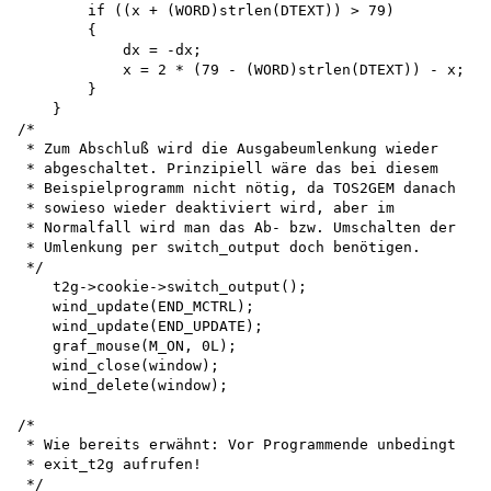
        if ((x + (WORD)strlen(DTEXT)) > 79)

        {

            dx = -dx;

            x = 2 * (79 - (WORD)strlen(DTEXT)) - x;

        }

    }

/*

 * Zum Abschluß wird die Ausgabeumlenkung wieder

 * abgeschaltet. Prinzipiell wäre das bei diesem

 * Beispielprogramm nicht nötig, da TOS2GEM danach

 * sowieso wieder deaktiviert wird, aber im

 * Normalfall wird man das Ab- bzw. Umschalten der

 * Umlenkung per switch_output doch benötigen.

 */

    t2g->cookie->switch_output(); 

    wind_update(END_MCTRL); 

    wind_update(END_UPDATE); 

    graf_mouse(M_ON, 0L); 

    wind_close(window); 

    wind_delete(window);

/*

 * Wie bereits erwähnt: Vor Programmende unbedingt

 * exit_t2g aufrufen!

 */
