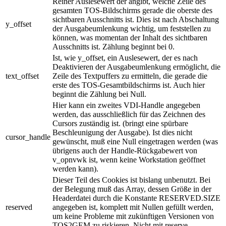
Reiner Auslesewert der angibt, welche Zeile des
gesamten TOS-Bildschirms gerade die oberste des
sichtbaren Ausschnitts ist. Dies ist nach Abschaltung
y_offset
der Ausgabeumlenkung wichtig, um feststellen zu
können, was momentan der Inhalt des sichtbaren
Ausschnitts ist. Zählung beginnt bei 0.
Ist, wie y_offset, ein Auslesewert, der es nach
Deaktivieren der Ausgabeumlenkung ermöglicht, die
text_offset
Zeile des Textpuffers zu ermitteln, die gerade die
erste des TOS-Gesamtbildschirms ist. Auch hier
beginnt die Zählung bei Null.
Hier kann ein zweites VDI-Handle angegeben
werden, das ausschließlich für das Zeichnen des
Cursors zuständig ist. (bringt eine spürbare
Beschleunigung der Ausgabe). Ist dies nicht
cursor_handle
gewünscht, muß eine Null eingetragen werden (was
übrigens auch der Handle-Rückgabewert von
v_opnvwk ist, wenn keine Workstation geöffnet
werden kann).
Dieser Teil des Cookies ist bislang unbenutzt. Bei
der Belegung muß das Array, dessen Größe in der
Headerdatei durch die Konstante RESERVED.SIZE
reserved
angegeben ist, komplett mit Nullen gefüllt werden,
um keine Probleme mit zukünftigen Versionen von
TOS2GEM zu riskieren. Nicht mit reserve