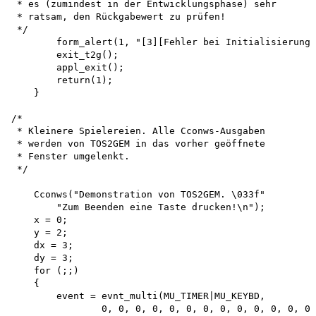
 * es (zumindest in der Entwicklungsphase) sehr

 * ratsam, den Rückgabewert zu prüfen!

 */

        form_alert(1, "[3][Fehler bei Initialisierung|
        exit_t2g(); 

        appl_exit(); 

        return(1);

    }

/*

 * Kleinere Spielereien. Alle Cconws-Ausgaben

 * werden von TOS2GEM in das vorher geöffnete

 * Fenster umgelenkt.

 */

    Cconws("Demonstration von TOS2GEM. \033f"

        "Zum Beenden eine Taste drucken!\n"); 

    x = 0;

    y = 2; 

    dx = 3; 

    dy = 3; 

    for (;;)

    {

        event = evnt_multi(MU_TIMER|MU_KEYBD,

                0, 0, 0, 0, 0, 0, 0, 0, 0, 0, 0, 0, 0,