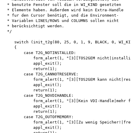
 * benutzte Fenster soll die in WI_KIND gesetzten

 * Elemente haben. Außerdem wird kein Extra-Handle

 * fur den Cursor benötigt, und die Environment-

 * Variablen LINES/ROWS und COLUMNS sollen nicht

 * berücksichtigt werden.

 */

    switch (init_t2g(80, 25, 0, 1, 9, BLACK, 0, WI_KIN
    {

        case T2G_NOTINSTALLED:

            form_alert(1, "[3][TOS2GEM nicht|installie
            appl_exit(); 

            return(1); 

        case T2G_CANNOTRESERVE:

            form_alert(1, "[3][TOS2GEM kann nicht|rese
            appl_exit(); 

            return(1); 

        case T2G_NOVDIHANDLE:

            form_alert(1, "[3][Kein VDI-Handle|mehr fr
            appl_exit(); 

            return(1); 

        case T2G_OUTOFMEMORY:

            form_alert(1, "[3][Zu wenig Speicher!|frei
            appl_exit(); 

            return(1); 
