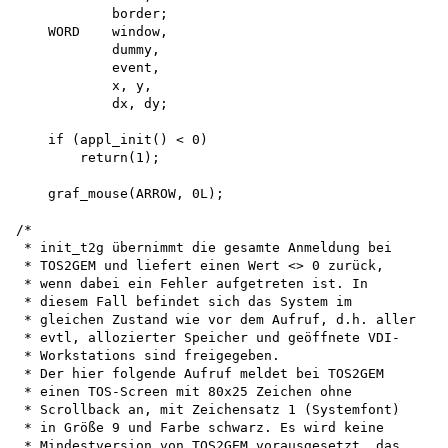
            border;

    WORD    window, 

            dummy, 

            event, 

            x, y,

            dx, dy;

    if (appl_init() < 0) 

        return(1);

    graf_mouse(ARROW, 0L);

/*

 * init_t2g übernimmt die gesamte Anmeldung bei

 * TOS2GEM und liefert einen Wert <> 0 zurück,

 * wenn dabei ein Fehler aufgetreten ist. In

 * diesem Fall befindet sich das System im

 * gleichen Zustand wie vor dem Aufruf, d.h. aller

 * evtl, allozierter Speicher und geöffnete VDI-

 * Workstations sind freigegeben.

 * Der hier folgende Aufruf meldet bei TOS2GEM

 * einen TOS-Screen mit 80x25 Zeichen ohne

 * Scrollback an, mit Zeichensatz 1 (Systemfont)

 * in Größe 9 und Farbe schwarz. Es wird keine

 * Mindestversion von TOS2GEM vorausgesetzt, das
