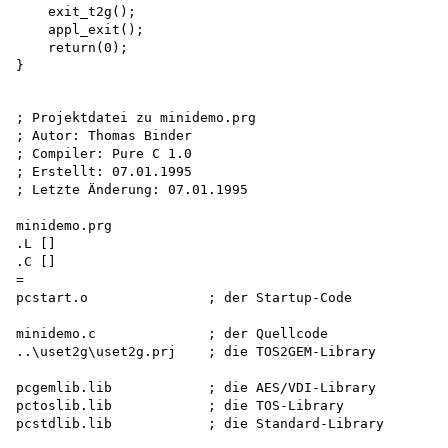
    exit_t2g(); 

    appl_exit(); 

    return(0);

; Projektdatei zu minidemo.prg 

; Autor: Thomas Binder 

; Compiler: Pure C 1.0 

; Erstellt: 07.01.1995 

; Letzte Änderung: 07.01.1995

minidemo.prg 

.L []

.C []

=

pcstart.o               ; der Startup-Code

minidemo.c              ; der Quellcode

..\uset2g\uset2g.prj    ; die TOS2GEM-Library

pcgemlib.lib            ; die AES/VDI-Library

pctoslib.lib            ; die TOS-Library

pcstdlib.lib            ; die Standard-Library
