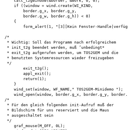
    calc_t2gwindow(&border, &work, 0, 0); 

    if ((window = wind.create(WI_KIND, 

        border.g_x, border.g_y, 

        border.g_w, border.g_h)) < 0)

    {

        form_alert(1, "[3][Kein Fenster-Handle|verfügb
/*

 * Wichtig: Soll das Programm nach erfolgreichem

 * init_t2g beendet werden, muß ’unbedingt*

 * exit_t2g aufgerufen werden, um TOS2GEM und die

 * benutzten Systemresourcen wieder freizugeben 

 */

        exit_t2g(); 

        appl_exit(); 

        return(1);

    }

    wind_set(window, WF_NAME," TOS2GEM-Minidemo "); 

    wind_open(window, border.g_x, border.g_y, border.g
/*

 * Für den gleich folgenden init-Aufruf muß der

 * Bildschirm für uns reserviert und die Maus

 * ausgeschaltet sein 

 */

    graf_mouse(M_OFF, 0L); 
