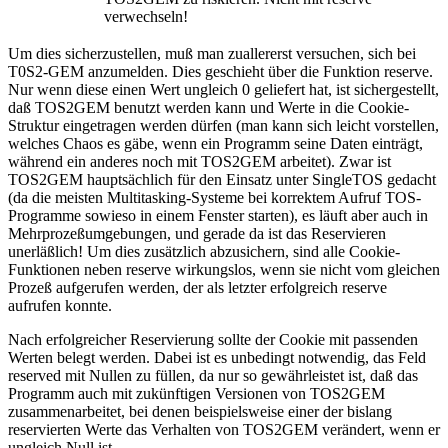
verwechseln!
Um dies sicherzustellen, muß man zuallererst versuchen, sich bei
T0S2-GEM anzumelden. Dies geschieht über die Funktion reserve.
Nur wenn diese einen Wert ungleich 0 geliefert hat, ist sichergestellt,
daß TOS2GEM benutzt werden kann und Werte in die Cookie-
Struktur eingetragen werden dürfen (man kann sich leicht vorstellen,
welches Chaos es gäbe, wenn ein Programm seine Daten einträgt,
während ein anderes noch mit TOS2GEM arbeitet). Zwar ist
TOS2GEM hauptsächlich für den Einsatz unter SingleTOS gedacht
(da die meisten Multitasking-Systeme bei korrektem Aufruf TOS-
Programme sowieso in einem Fenster starten), es läuft aber auch in
Mehrprozeßumgebungen, und gerade da ist das Reservieren
unerläßlich! Um dies zusätzlich abzusichern, sind alle Cookie-
Funktionen neben reserve wirkungslos, wenn sie nicht vom gleichen
Prozeß aufgerufen werden, der als letzter erfolgreich reserve
aufrufen konnte.
Nach erfolgreicher Reservierung sollte der Cookie mit passenden
Werten belegt werden. Dabei ist es unbedingt notwendig, das Feld
reserved mit Nullen zu füllen, da nur so gewährleistet ist, daß das
Programm auch mit zukünftigen Versionen von TOS2GEM
zusammenarbeitet, bei denen beispielsweise einer der bislang
reservierten Werte das Verhalten von TOS2GEM verändert, wenn er
ungleich Null ist.