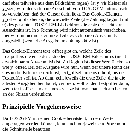
darf aber teilweise aus dem Bildschirm ragen). Ist y_vis kleiner als
y_size, wird der sichtbare Ausschnitt von TOS2GEM automatisch
so verschoben, daß der Cursor darin liegt. Das Cookie-Element
y_offset gibt dabei an, die wievielte Zeile (die Zählung beginnt mit
0) des gesamten TOS2GEM-Bildschirms die erste des sichtbaren
Ausschnitts ist. In x-Richtung wird nicht automatisch verschoben,
hier wird immer nur der linke Teil des sichtbaren Ausschnitts
dargestellt (wenn die Ausgabeumlenkung aktiv ist).
Das Cookie-Element text_offset gibt an, welche Zeile des
Textpuffers die erste des aktuellen TOS2GEM-Bildschirms (nicht
des sichtbaren Ausschnitts!) ist. Zu Beginn ist dieser Wert 0, ebenso
wie y_offset. Bei der Ausgabe wird nun, wenn der untere Rand des
Gesamtbildschirms erreicht ist, text_offset um eins erhöht, bis der
Textpuffer voll ist. Ab dann geht jeweils die erste Zeile, die ja die
ältesten Ausgaben beinhaltet, verloren. Voll ist der Textpuffer dann,
wenn text_offset = max_lines - y_size ist, was man sich am besten
an der Skizze verdeutlicht.
Prinzipielle Vorgehensweise
Da TOS2GEM nur einen Cookie bereitstellt, in dem Werte
eingetragen werden können, kann auch nurjeweils ein Programm
die Schnittstelle benutzen.