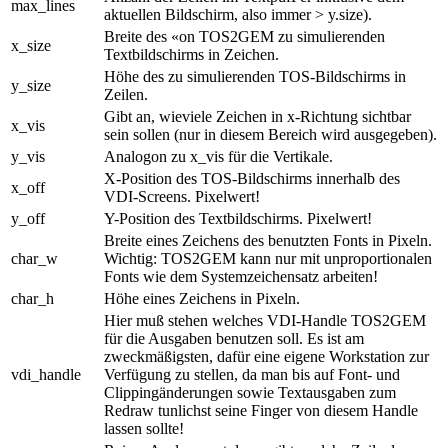
max_lines
aktuellen Bildschirm, also immer > y.size).
Breite des «on TOS2GEM zu simulierenden
x_size
Textbildschirms in Zeichen.
Höhe des zu simulierenden TOS-Bildschirms in
y_size
Zeilen.
Gibt an, wieviele Zeichen in x-Richtung sichtbar
x_vis
sein sollen (nur in diesem Bereich wird ausgegeben).
y_vis
Analogon zu x_vis für die Vertikale.
X-Position des TOS-Bildschirms innerhalb des
x_off
VDI-Screens. Pixelwert!
y_off
Y-Position des Textbildschirms. Pixelwert!
Breite eines Zeichens des benutzten Fonts in Pixeln.
char_w
Wichtig: TOS2GEM kann nur mit unproportionalen
Fonts wie dem Systemzeichensatz arbeiten!
char_h
Höhe eines Zeichens in Pixeln.
Hier muß stehen welches VDI-Handle TOS2GEM
für die Ausgaben benutzen soll. Es ist am
zweckmäßigsten, dafür eine eigene Workstation zur
vdi_handle
Verfügung zu stellen, da man bis auf Font- und
Clippingänderungen sowie Textausgaben zum
Redraw tunlichst seine Finger von diesem Handle
lassen sollte!