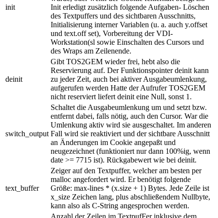
init
Init erledigt zusätzlich folgende Aufgaben- Löschen
des Textpuffers und des sichtbaren Ausschnitts,
Initialisierung interner Variablen (u. a. auch y.offset
und text.off set), Vorbereitung der VDI-
Workstation(sl sowie Einschalten des Cursors und
des Wraps am Zeilenende.
Gibt TOS2GEM wieder frei, hebt also die
Reservierung auf. Der Funktionspointer deinit kann
deinit
zu jeder Zeit, auch bei aktiver Ausgabeumlenkung,
aufgerufen werden Hatte der Aufrufer TOS2GEM
nicht reserviert liefert deinit eine Null, sonst 1.
Schaltet die Ausgabeumlenkung um und setzt bzw.
entfernt dabei, falls nötig, auch den Cursor. War die
Umlenkung aktiv wird sie ausgeschaltet. Im anderen
switch_output
Fall wird sie reaktiviert und der sichtbare Ausschnitt
an Änderungen im Cookie angepaßt und
neugezeichnet (funktioniert nur dann 100%ig, wenn
date >= 7715 ist). Rückgabewert wie bei deinit.
Zeiger auf den Textpuffer, welcher am besten per
malloc angefordert wird. Er benötigt folgende
text_buffer
Größe: max-lines * (x.size + 1) Bytes. Jede Zeile ist
x_size Zeichen lang, plus abschließendem Nullbyte,
kann also als C-String angesprochen werden.
Anzahl der Zeilen im TextpufFer inklusive dem