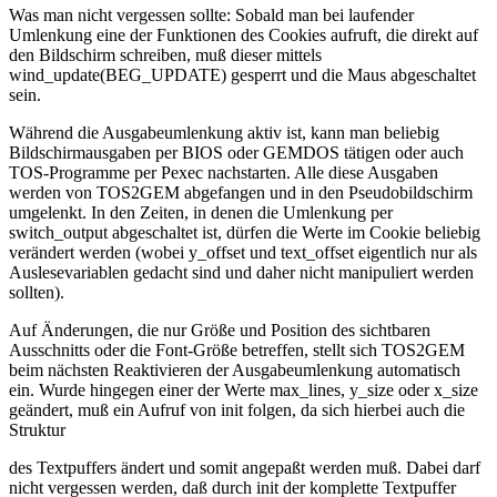
Was man nicht vergessen sollte: Sobald man bei laufender
Umlenkung eine der Funktionen des Cookies aufruft, die direkt auf
den Bildschirm schreiben, muß dieser mittels
wind_update(BEG_UPDATE) gesperrt und die Maus abgeschaltet
sein.
Während die Ausgabeumlenkung aktiv ist, kann man beliebig
Bildschirmausgaben per BIOS oder GEMDOS tätigen oder auch
TOS-Programme per Pexec nachstarten. Alle diese Ausgaben
werden von TOS2GEM abgefangen und in den Pseudobildschirm
umgelenkt. In den Zeiten, in denen die Umlenkung per
switch_output abgeschaltet ist, dürfen die Werte im Cookie beliebig
verändert werden (wobei y_offset und text_offset eigentlich nur als
Auslesevariablen gedacht sind und daher nicht manipuliert werden
sollten).
Auf Änderungen, die nur Größe und Position des sichtbaren
Ausschnitts oder die Font-Größe betreffen, stellt sich TOS2GEM
beim nächsten Reaktivieren der Ausgabeumlenkung automatisch
ein. Wurde hingegen einer der Werte max_lines, y_size oder x_size
geändert, muß ein Aufruf von init folgen, da sich hierbei auch die
Struktur
des Textpuffers ändert und somit angepaßt werden muß. Dabei darf
nicht vergessen werden, daß durch init der komplette Textpuffer