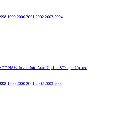
1998
1999
2000
2001
2002
2003
2004
ACE NSW Inside Info
Atari Update
STraight Up
atos
1998
1999
2000
2001
2002
2003
2004