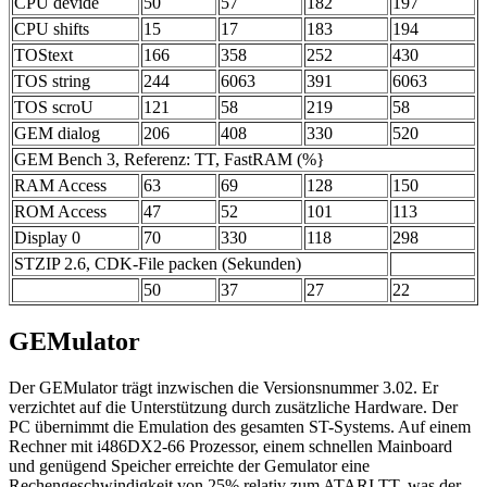
CPU devide
50
57
182
197
CPU shifts
15
17
183
194
TOStext
166
358
252
430
TOS string
244
6063
391
6063
TOS scroU
121
58
219
58
GEM dialog
206
408
330
520
GEM Bench 3, Referenz: TT, FastRAM (%}
RAM Access
63
69
128
150
ROM Access
47
52
101
113
Display 0
70
330
118
298
STZIP 2.6, CDK-File packen (Sekunden)
50
37
27
22
GEMulator
Der GEMulator trägt inzwischen die Versionsnummer 3.02. Er
verzichtet auf die Unterstützung durch zusätzliche Hardware. Der
PC übernimmt die Emulation des gesamten ST-Systems. Auf einem
Rechner mit i486DX2-66 Prozessor, einem schnellen Mainboard
und genügend Speicher erreichte der Gemulator eine
Rechengeschwindigkeit von 25% relativ zum ATARI TT, was der