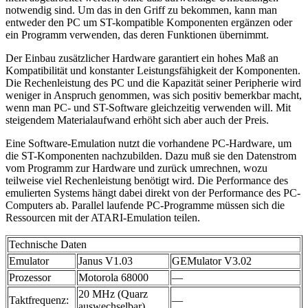
notwendig sind. Um das in den Griff zu bekommen, kann man
entweder den PC um ST-kompatible Komponenten ergänzen oder
ein Programm verwenden, das deren Funktionen übernimmt.
Der Einbau zusätzlicher Hardware garantiert ein hohes Maß an
Kompatibilität und konstanter Leistungsfähigkeit der Komponenten.
Die Rechenleistung des PC und die Kapazität seiner Peripherie wird
weniger in Anspruch genommen, was sich positiv bemerkbar macht,
wenn man PC- und ST-Software gleichzeitig verwenden will. Mit
steigendem Materialaufwand erhöht sich aber auch der Preis.
Eine Software-Emulation nutzt die vorhandene PC-Hardware, um
die ST-Komponenten nachzubilden. Dazu muß sie den Datenstrom
vom Programm zur Hardware und zurück umrechnen, wozu
teilweise viel Rechenleistung benötigt wird. Die Performance des
emulierten Systems hängt dabei direkt von der Performance des PC-
Computers ab. Parallel laufende PC-Programme müssen sich die
Ressourcen mit der ATARI-Emulation teilen.
Technische Daten
Emulator
Janus V1.03
GEMulator V3.02
Prozessor
Motorola 68000
—
20 MHz (Quarz
Taktfrequenz:
—
auswechselbar)