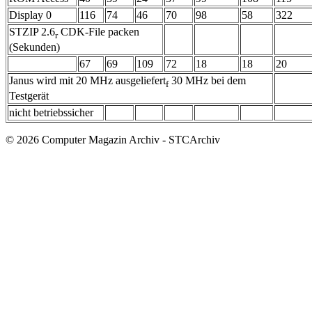
Display 0
116
74
46
70
98
58
322
STZIP 2.6
CDK-File packen
r
(Sekunden)
67
69
109
72
18
18
20
Janus wird mit 20 MHz ausgeliefert
30 MHz bei dem
f
Testgerät
nicht betriebssicher
© 2026 Computer Magazin Archiv - STCArchiv