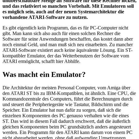
unüberschaubare Menge an Software für diese Rechner locken,
und das relativiert so manchen Vorbehalt. Mit Emulatoren soll
es möglich sein, auch auf der neuen Systemarchitektur die
vorhandene ATARI-Software zu nutzen.
Es gibt eigentlich kein Programm, das es für PC-Computer nicht
gibt. Man kann sich also auch für einen solchen Rechner die
Software für seine Anwendungen beschaffen, das kostet dann aber
noch einmal Geld, und man muß sich neu einarbeiten. Zu mancher
ATARI-Software existiert auch keine äquivalente Lösung. Ein ST-
kompatibler Emulator, der das Weiterbenutzen der Software vom
ATARI ermöglicht, schafft hier Abhilfe.
Was macht ein Emulator?
Die Architektur der meisten Personal Computer, vom Amiga über
den ATARI ST bis zu IBM-Kompatiblen, ist ähnlich. Eine CPU, die
Kommandozentrale des Computers, führt die Berechnungen durch
und steuert die Peripheriegeräte wie Tastatur, Bildschirm und die
Speicher. Ein Emulator hat nun dafür zu sorgen, daß sich die
einzelnen Komponenten des PC genauso verhalten wie die eines
ST. Das wird in diesem Fall dadurch erschwert, daß die äußerlich
gleichen Komponenten beim PC grundsätzlich anders angesteuert
werden. Ein Programm für den ATARI kann darum von einem PC
nicht abgearbeitet werden, ohne daß aufwendige Umsetzungen