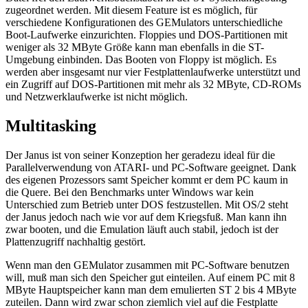
zugeordnet werden. Mit diesem Feature ist es möglich, für
verschiedene Konfigurationen des GEMulators unterschiedliche
Boot-Laufwerke einzurichten. Floppies und DOS-Partitionen mit
weniger als 32 MByte Größe kann man ebenfalls in die ST-
Umgebung einbinden. Das Booten von Floppy ist möglich. Es
werden aber insgesamt nur vier Festplattenlaufwerke unterstützt und
ein Zugriff auf DOS-Partitionen mit mehr als 32 MByte, CD-ROMs
und Netzwerklaufwerke ist nicht möglich.
Multitasking
Der Janus ist von seiner Konzeption her geradezu ideal für die
Parallelverwendung von ATARI- und PC-Software geeignet. Dank
des eigenen Prozessors samt Speicher kommt er dem PC kaum in
die Quere. Bei den Benchmarks unter Windows war kein
Unterschied zum Betrieb unter DOS festzustellen. Mit OS/2 steht
der Janus jedoch nach wie vor auf dem Kriegsfuß. Man kann ihn
zwar booten, und die Emulation läuft auch stabil, jedoch ist der
Plattenzugriff nachhaltig gestört.
Wenn man den GEMulator zusammen mit PC-Software benutzen
will, muß man sich den Speicher gut einteilen. Auf einem PC mit 8
MByte Hauptspeicher kann man dem emulierten ST 2 bis 4 MByte
zuteilen. Dann wird zwar schon ziemlich viel auf die Festplatte