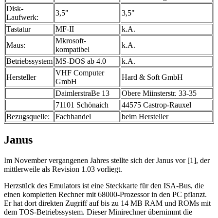
Disk-
3,5"
3,5"
Laufwerk:
Tastatur
MF-II
k.A.
Mkrosoft-
Maus:
k.A.
kompatibel
Betriebssystem
MS-DOS ab 4.0
k.A.
VHF Computer
Hersteller
Hard & Soft GmbH
GmbH
DaimlerstraBe 13
Obere Miinsterstr. 33-35
71101 Schönaich
44575 Castrop-Rauxel
Bezugsquelle:
Fachhandel
beim Hersteller
Janus
Im November vergangenen Jahres stellte sich der Janus vor [1], der
mittlerweile als Revision 1.03 vorliegt.
Herzstück des Emulators ist eine Steckkarte für den ISA-Bus, die
einen kompletten Rechner mit 68000-Prozessor in den PC pflanzt.
Er hat dort direkten Zugriff auf bis zu 14 MB RAM und ROMs mit
dem TOS-Betriebssystem. Dieser Minirechner übernimmt die