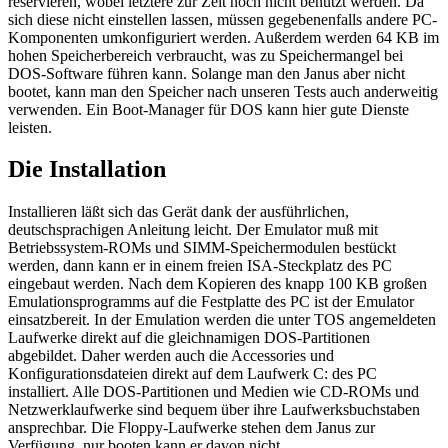
reservieren, wobei letztere zur Zeit noch nicht benutzt werden. Da
sich diese nicht einstellen lassen, müssen gegebenenfalls andere PC-
Komponenten umkonfiguriert werden. Außerdem werden 64 KB im
hohen Speicherbereich verbraucht, was zu Speichermangel bei
DOS-Software führen kann. Solange man den Janus aber nicht
bootet, kann man den Speicher nach unseren Tests auch anderweitig
verwenden. Ein Boot-Manager für DOS kann hier gute Dienste
leisten.
Die Installation
Installieren läßt sich das Gerät dank der ausführlichen,
deutschsprachigen Anleitung leicht. Der Emulator muß mit
Betriebssystem-ROMs und SIMM-Speichermodulen bestückt
werden, dann kann er in einem freien ISA-Steckplatz des PC
eingebaut werden. Nach dem Kopieren des knapp 100 KB großen
Emulationsprogramms auf die Festplatte des PC ist der Emulator
einsatzbereit. In der Emulation werden die unter TOS angemeldeten
Laufwerke direkt auf die gleichnamigen DOS-Partitionen
abgebildet. Daher werden auch die Accessories und
Konfigurationsdateien direkt auf dem Laufwerk C: des PC
installiert. Alle DOS-Partitionen und Medien wie CD-ROMs und
Netzwerklaufwerke sind bequem über ihre Laufwerksbuchstaben
ansprechbar. Die Floppy-Laufwerke stehen dem Janus zur
Verfügung, nur booten kann er davon nicht.