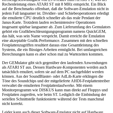
Rechenleistung eines ATARI ST mit 8 MHz entspricht. Ein Blick
auf die Benchmarks offenbart, daß die Software-Emulation nicht in
jedem Fall langsamer ist. Dividier- und Schiebeoperationen erledigt
die emulierte CPU deutlich schneller als das reale Pendant der
Janus-Karte. Trotzdem laufen rechenintensive Operationen
insgesamt spürbar langsamer ab. Zum Lieferumfang des Gemulators
gehört ein Grafikbeschleunigungsprogramm namens QuickGEM,
das hält, was sein Name verspricht. Damit erreicht die Emulation
eine akzeptable Grafik-Performance. Zusammen mit den schnellen
Festplattenzugriffen resultiert daraus eine Gesamtleistung des
Systems, die ein flüssiges Arbeiten ermöglicht. Bei umfangreichen
Berechnungen kann es aber schon mal zu Wartezeiten kommen.
Der GEMulator gibt sich gegenüber den laufenden Anwendungen
als ATARI ST aus. Dessen Hardware-Komponenten werden auch
tatsächlich emuliert, sofern sie auf dem PC nachgebildet werden
können. Aus der SoundBlaster- oder AdLib-Karte erklingen die
Töne des Soundchips und der mitgelieferte AHDI-Festplattentreiber
verwaltet die emulierten Festplattenlaufwerke. Mit einem
Monitorprogramm wie DISKUS kann man direkt auf Floppys und
Festplatten zugreifen, wie beim ST. Lediglich die Einbindung der
seriellen Schnittstelle funktionierte während der Tests manchmal
nicht korrekt.
Leider kann auch dieser Software-Emulator nicht auf Hardware