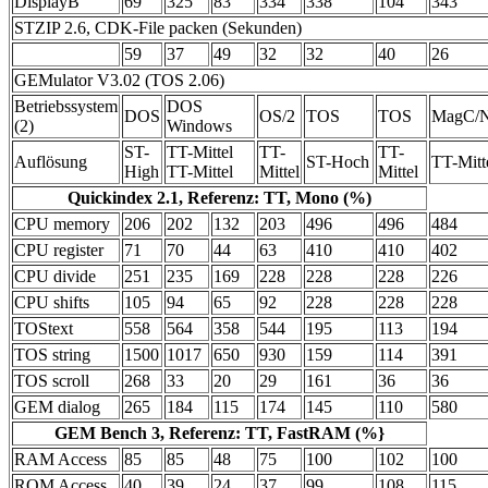
DisplayB
69
325
83
334
338
104
343
STZIP 2.6, CDK-File packen (Sekunden)
59
37
49
32
32
40
26
GEMulator V3.02 (TOS 2.06)
Betriebssystem
DOS
DOS
OS/2
TOS
TOS
MagC/
(2)
Windows
ST-
TT-Mittel
TT-
TT-
Auflösung
ST-Hoch
TT-Mitt
High
TT-Mittel
Mittel
Mittel
Quickindex 2.1, Referenz: TT, Mono (%)
CPU memory
206
202
132
203
496
496
484
CPU register
71
70
44
63
410
410
402
CPU divide
251
235
169
228
228
228
226
CPU shifts
105
94
65
92
228
228
228
TOStext
558
564
358
544
195
113
194
TOS string
1500
1017
650
930
159
114
391
TOS scroll
268
33
20
29
161
36
36
GEM dialog
265
184
115
174
145
110
580
GEM Bench 3, Referenz: TT, FastRAM (%}
RAM Access
85
85
48
75
100
102
100
ROM Access
40
39
24
37
99
108
115