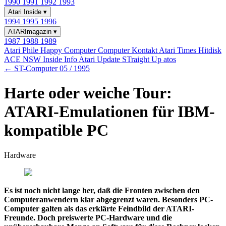
1990
1991
1992
1993
Atari Inside
▾
1994
1995
1996
ATARImagazin
▾
1987
1988
1989
Atari Phile
Happy Computer
Computer Kontakt
Atari Times
Hitdisk
ACE NSW Inside Info
Atari Update
STraight Up
atos
← ST-Computer 05 / 1995
Harte oder weiche Tour:
ATARI-Emulationen für IBM-
kompatible PC
Hardware
Es ist noch nicht lange her, daß die Fronten zwischen den
Computeranwendern klar abgegrenzt waren. Besonders PC-
Computer galten als das erklärte Feindbild der ATARI-
Freunde. Doch preiswerte PC-Hardware und die