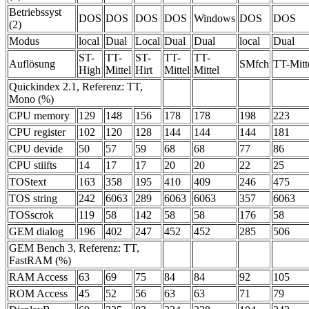
Betriebssyst
DOS
DOS
DOS
DOS
Windows
DOS
DOS
(2)
Modus
local
Dual
Local
Dual
Dual
local
Dual
ST-
TT-
ST-
TT-
TT-
Auflösung
SMfch
TT-Mitt
High
Mittel
Hirt
Mittel
Mittel
Quickindex 2.1, Referenz: TT,
Mono (%)
CPU memory
129
148
156
178
178
198
223
CPU register
102
120
128
144
144
144
181
CPU devide
50
57
59
68
68
77
86
CPU stiifts
14
17
17
20
20
22
25
TOStext
163
358
195
410
409
246
475
TOS string
242
6063
289
6063
6063
357
6063
TOSscrok
119
58
142
58
58
176
58
GEM dialog
196
402
247
452
452
285
506
GEM Bench 3, Referenz: TT,
FastRAM (%)
RAM Access
63
69
75
84
84
92
105
ROM Access
45
52
56
63
63
71
79