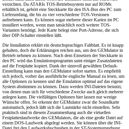
verzichten. Da ATARIs TOS-Betriebssystem nur auf ROMs
erhältlich ist, gehört eine Steckkarte für den ISA-Bus des PC zum
Lieferumfang, die bis zu vier verschiedene TOS-Versionen
aufnehmen kann. Es können sogar mehrere dieser Karten im PC
installiert werden, wenn man tatsächlich noch weitere TOS-
Varianten benötigt. Jede Karte belegt eine Port-Adresse, die sich
über DIP-Schalter einstellen läßt.
Die Installation erklärt ein deutschsprachiges Faltblatt. Es ist knapp
gehalten, doch die Erklärungen reichen aus, um den GEMulator in
Betrieb nehmen zu können. Nach dem Einsetzen der Steckkarte in
den PC wird das Emulationsprogramm samt einiger Zusatzdateien
auf die Festplatte kopiert. Dank der sinnvoll gewählten Default-
Einstellung kann man den GEMulator sofort starten. Es empfiehlt
sich jedoch, vorher das ausführliche englische Manual zu lesen, um
alle Optionen zu kennen und die Emulation optimal auf das eigene
System abstimmen zu können. Dazu werden INI-Dateien benutzt,
von denen man sich für verschiedene Zwecke auch gleich mehrere
anlegen kann. Die vielfältigen Optionen hier lassen nur wenige
Wünsche offen. So erkennt der GEMulator zwar die Soundkarte
automatisch, jedoch läßt sich die Lautstärke nicht einstellen. Sehr
praktisch sind in diesem Zusammenhang auch die virtuellen
Festplattenlaufwerke des GEMulators, die als eine große Datei auf
einem DOS-Laufwerk abgelegt werden. Sie können über die INI-
Datei frei den Laufwerksbuchstaben in der ST-Systemumgebung