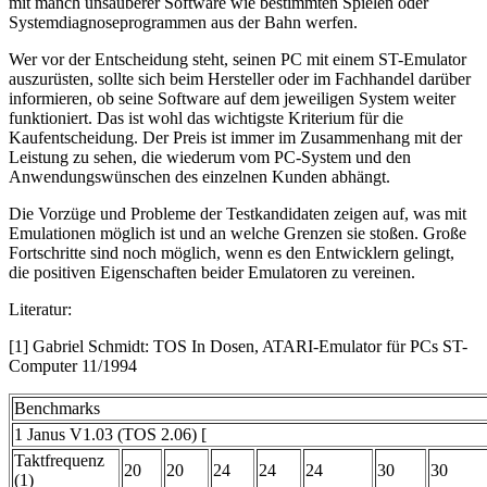
mit manch unsauberer Software wie bestimmten Spielen oder
Systemdiagnoseprogrammen aus der Bahn werfen.
Wer vor der Entscheidung steht, seinen PC mit einem ST-Emulator
auszurüsten, sollte sich beim Hersteller oder im Fachhandel darüber
informieren, ob seine Software auf dem jeweiligen System weiter
funktioniert. Das ist wohl das wichtigste Kriterium für die
Kaufentscheidung. Der Preis ist immer im Zusammenhang mit der
Leistung zu sehen, die wiederum vom PC-System und den
Anwendungswünschen des einzelnen Kunden abhängt.
Die Vorzüge und Probleme der Testkandidaten zeigen auf, was mit
Emulationen möglich ist und an welche Grenzen sie stoßen. Große
Fortschritte sind noch möglich, wenn es den Entwicklern gelingt,
die positiven Eigenschaften beider Emulatoren zu vereinen.
Literatur:
[1] Gabriel Schmidt: TOS In Dosen, ATARI-Emulator für PCs ST-
Computer 11/1994
Benchmarks
1 Janus V1.03 (TOS 2.06) [
Taktfrequenz
20
20
24
24
24
30
30
(1)