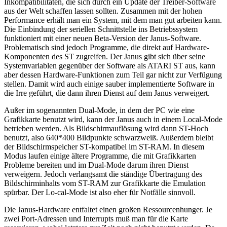
Inkompatibilitäten, die sich durch ein Update der Treiber-Software
aus der Welt schaffen lassen sollten. Zusammen mit der hohen
Performance erhält man ein System, mit dem man gut arbeiten kann.
Die Einbindung der seriellen Schnittstelle ins Betriebssystem
funktioniert mit einer neuen Beta-Version der Janus-Software.
Problematisch sind jedoch Programme, die direkt auf Hardware-
Komponenten des ST zugreifen. Der Janus gibt sich über seine
Systemvariablen gegenüber der Software als ATARI ST aus, kann
aber dessen Hardware-Funktionen zum Teil gar nicht zur Verfügung
stellen. Damit wird auch einige sauber implementierte Software in
die Irre geführt, die dann ihren Dienst auf dem Janus verweigert.
Außer im sogenannten Dual-Mode, in dem der PC wie eine
Grafikkarte benutzt wird, kann der Janus auch in einem Local-Mode
betrieben werden. Als Bildschirmauflösung wird dann ST-Hoch
benutzt, also 640*400 Bildpunkte schwarzweiß. Außerdem bleibt
der Bildschirmspeicher ST-kompatibel im ST-RAM. In diesem
Modus laufen einige ältere Programme, die mit Grafikkarten
Probleme bereiten und im Dual-Mode darum ihren Dienst
verweigern. Jedoch verlangsamt die ständige Übertragung des
Bildschirminhalts vom ST-RAM zur Grafikkarte die Emulation
spürbar. Der Lo-cal-Mode ist also eher für Notfälle sinnvoll.
Die Janus-Hardware entfaltet einen großen Ressourcenhunger. Je
zwei Port-Adressen und Interrupts muß man für die Karte