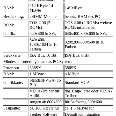
512 KByte-14
RAM:
1-8 MByte
MByte
Bestückung:
2SIMM-Module
benutzt RAM des PC
TOS 2.06 (2
TOS 2.06 (2 ROMs) weitere
ROM:
ROMs)
ROMs installierbar
Grafik:
640x400 in SW,
640x400-800x600 in SW,
640x400-
320x200-800x600 in 16
1280x1024 in 16
Farben
Farben
Steckkarte:
ISA-Bus, 16 Bit
ISA-Bus, 8 Bit
Mindestanforderungen an das PC-System:
Prozessor
386SX
386SX
RAM:
1 MByte
4 MByte
Standard-VGA (16
Grafikkarte:
Standard-VGA
Bit)
VESA-Treiber für
dhr. Chip-Sätze oder VESA-
Auflö-
Treiber
sungen ab 800x600
für Aufösimg 800x600
Festplatte:
ca. 100 KByte für
ca. 1,5 MByte für
Treiber-Software
Default-Konfguration