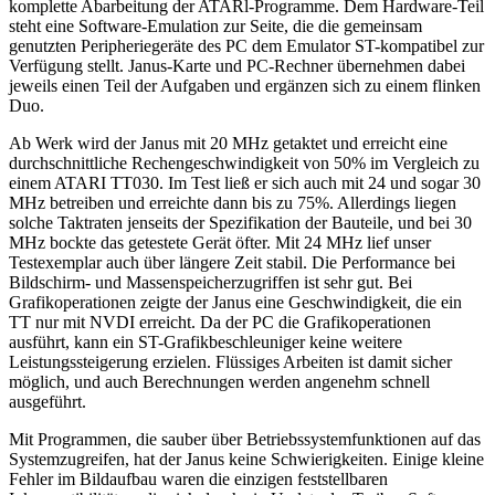
komplette Abarbeitung der ATARl-Programme. Dem Hardware-Teil
steht eine Software-Emulation zur Seite, die die gemeinsam
genutzten Peripheriegeräte des PC dem Emulator ST-kompatibel zur
Verfügung stellt. Janus-Karte und PC-Rechner übernehmen dabei
jeweils einen Teil der Aufgaben und ergänzen sich zu einem flinken
Duo.
Ab Werk wird der Janus mit 20 MHz getaktet und erreicht eine
durchschnittliche Rechengeschwindigkeit von 50% im Vergleich zu
einem ATARI TT030. Im Test ließ er sich auch mit 24 und sogar 30
MHz betreiben und erreichte dann bis zu 75%. Allerdings liegen
solche Taktraten jenseits der Spezifikation der Bauteile, und bei 30
MHz bockte das getestete Gerät öfter. Mit 24 MHz lief unser
Testexemplar auch über längere Zeit stabil. Die Performance bei
Bildschirm- und Massenspeicherzugriffen ist sehr gut. Bei
Grafikoperationen zeigte der Janus eine Geschwindigkeit, die ein
TT nur mit NVDI erreicht. Da der PC die Grafikoperationen
ausführt, kann ein ST-Grafikbeschleuniger keine weitere
Leistungssteigerung erzielen. Flüssiges Arbeiten ist damit sicher
möglich, und auch Berechnungen werden angenehm schnell
ausgeführt.
Mit Programmen, die sauber über Betriebssystemfunktionen auf das
Systemzugreifen, hat der Janus keine Schwierigkeiten. Einige kleine
Fehler im Bildaufbau waren die einzigen feststellbaren