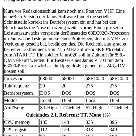
Kurz vor Redaktionsschluß kam noch mal Post von VHF. Eine
neueBeta-Version der Janus-Software bindet die serielle
Schnittstelle korrekt ins Betriebssystem ein und hat bei den
Benchmarks die Nase ein wenig weiter vorne. Einen größeren
Leistungszuwachs verspricht derEinsatzdes 68EC02O-Prozessors
im Janus. Die Testergebnisse eines Prototypen, den uns VHF zur
Verfügung gestellt bat, bestätigen das. Die Rechenleistung steigt
bei einer Taktfrequenz von 27,5 MHz auf mehr als 80% relativ
zum ATARI TT. Ein solcher Janus020 soll in Zukunft für 898,-
DM verkauft werden. Für Besitzer eines Janus V1.03 mit dem
68000-Prozessor wird es ein Upgrade-Kit geben, das 248,- DM
kosten soll.
Prozessor
68000
68000
68EC020
68EC020
Taktfrequenz
20
20
275
275
Betriebssystem
DOS
DOS
DOS
DOS
Modns
Local
Dual
Local
Dual
Auflösung
ST-High
TT-Mittel
ST-High
TT-Mittel
Quickindex 2.1, Referenz: TT, Mono (%)
CPU memoiy
135
148
335
396
CPU register
112
120
313
349