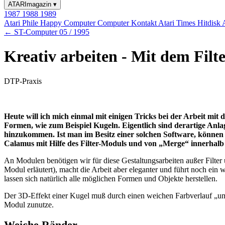
ATARImagazin
▾
1987
1988
1989
Atari Phile
Happy Computer
Computer Kontakt
Atari Times
Hitdisk
← ST-Computer 05 / 1995
Kreativ arbeiten - Mit dem Fil
DTP-Praxis
Heute will ich mich einmal mit einigen Tricks bei der Arbeit mit
Formen, wie zum Beispiel Kugeln. Eigentlich sind derartige Anl
hinzukommen. Ist man im Besitz einer solchen Software, können 
Calamus mit Hilfe des Filter-Moduls und von „Merge“ innerhalb
An Modulen benötigen wir für diese Gestaltungsarbeiten außer Filte
Modul erläutert), macht die Arbeit aber eleganter und führt noch ein 
lassen sich natürlich alle möglichen Formen und Objekte herstellen.
Der 3D-Effekt einer Kugel muß durch einen weichen Farbverlauf „um 
Modul zunutze.
Weiche Ränder