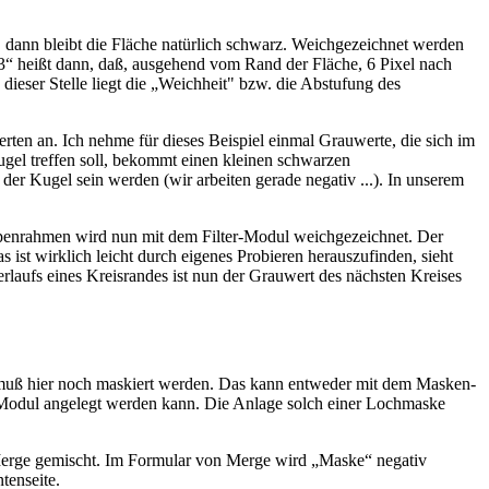
, dann bleibt die Fläche natürlich schwarz. Weichgezeichnet werden
 „13“ heißt dann, daß, ausgehend vom Rand der Fläche, 6 Pixel nach
ieser Stelle liegt die „Weichheit" bzw. die Abstufung des
rten an. Ich nehme für dieses Beispiel einmal Grauwerte, die sich im
ugel treffen soll, bekommt einen kleinen schwarzen
er Kugel sein werden (wir arbeiten gerade negativ ...). In unserem
penrahmen wird nun mit dem Filter-Modul weichgezeichnet. Der
 ist wirklich leicht durch eigenes Probieren herauszufinden, sieht
laufs eines Kreisrandes ist nun der Grauwert des nächsten Kreises
t, muß hier noch maskiert werden. Das kann entweder mit dem Masken-
-Modul angelegt werden kann. Die Anlage solch einer Lochmaske
Merge gemischt. Im Formular von Merge wird „Maske“ negativ
tenseite.