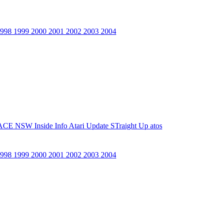
1998
1999
2000
2001
2002
2003
2004
ACE NSW Inside Info
Atari Update
STraight Up
atos
1998
1999
2000
2001
2002
2003
2004