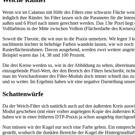
Wenn wir im Calamus mit Hilfe des Filters eine schwarze Fläche weic
lediglich ihre Ränder. Im Filter lassen sich die Parameter für die In
außen und 6 Pixel nach innen gerechnet werden. Das 13te Pixel liegt
Vollfarbtons in der Mitte zwischen Vollton (Flächenfarbe des Kreise
Soweit die Theorie, die wir nun in die Praxis umsetzen. Wir legen 3 
nachhinein leichter in beliebige Farben wandeln lassen, wie wir noc
Rasterflächenrahmen. Davon ausgehend, werden zwei weitere angelegt,
Beispiel waren das 14, 38 und 100 Prozent.
Die drei Kreise werden so, wie in der Abbildung zu sehen, überei
einzugebende Pixel-Wert, der den Bereich des Filters beschreibt, rich
man im Vorschaufenster des Filter-Moduls doch immer schnell das zu 
und so weiter. Im Ergebnis haben wir eine negative Darstellung unser
Schattenwürfe
Da der Weich-Filter sich natürlich auch auf den äußersten Kreis aus
Modul geschehen (mit einer vorher angelegten Kopie des äußersten 
haben wir in einer früheren DTP-Praxis ja schon ausgiebig durchgearb
Nun müssen wir der Kugel nur noch eine Farbe geben. Ein entsprech
gestellt, wodurch die dunklen Bereiche der Kugel die Hintergrundfa