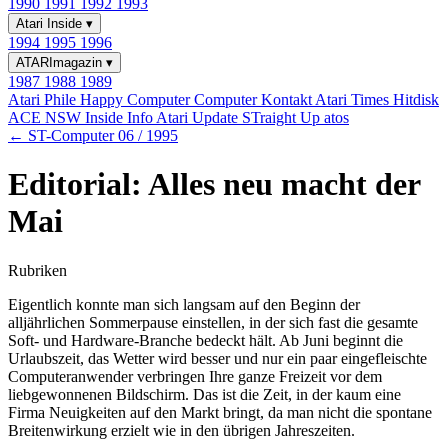
1990
1991
1992
1993
Atari Inside
▾
1994
1995
1996
ATARImagazin
▾
1987
1988
1989
Atari Phile
Happy Computer
Computer Kontakt
Atari Times
Hitdisk
ACE NSW Inside Info
Atari Update
STraight Up
atos
← ST-Computer 06 / 1995
Editorial: Alles neu macht der
Mai
Rubriken
Eigentlich konnte man sich langsam auf den Beginn der
alljährlichen Sommerpause einstellen, in der sich fast die gesamte
Soft- und Hardware-Branche bedeckt hält. Ab Juni beginnt die
Urlaubszeit, das Wetter wird besser und nur ein paar eingefleischte
Computeranwender verbringen Ihre ganze Freizeit vor dem
liebgewonnenen Bildschirm. Das ist die Zeit, in der kaum eine
Firma Neuigkeiten auf den Markt bringt, da man nicht die spontane
Breitenwirkung erzielt wie in den übrigen Jahreszeiten.