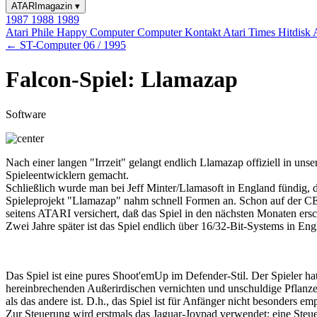
ATARImagazin
▾
1987
1988
1989
Atari Phile
Happy Computer
Computer Kontakt
Atari Times
Hitdisk
← ST-Computer 06 / 1995
Falcon-Spiel: Llamazap
Software
Nach einer langen "Irrzeit" gelangt endlich Llamazap offiziell in u
Spieleentwicklern gemacht.
Schließlich wurde man bei Jeff Minter/Llamasoft in England fündig, d
Spieleprojekt "Llamazap" nahm schnell Formen an. Schon auf der CEB
seitens ATARI versichert, daß das Spiel in den nächsten Monaten ersch
Zwei Jahre später ist das Spiel endlich über 16/32-Bit-Systems in Eng
Das Spiel ist eine pures Shoot'emUp im Defender-Stil. Der Spieler h
hereinbrechenden Außerirdischen vernichten und unschuldige Pflanze
als das andere ist. D.h., das Spiel ist für Anfänger nicht besonders 
Zur Steuerung wird erstmals das Jaguar-Joypad verwendet; eine Steuer