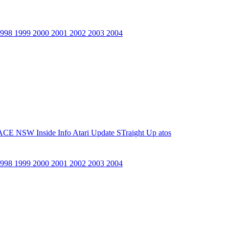
1998
1999
2000
2001
2002
2003
2004
ACE NSW Inside Info
Atari Update
STraight Up
atos
1998
1999
2000
2001
2002
2003
2004