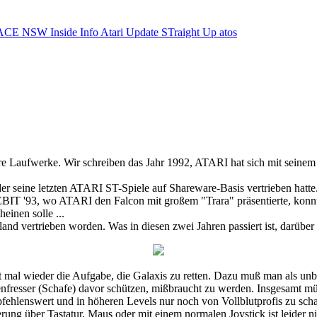
ACE NSW Inside Info
Atari Update
STraight Up
atos
nsere Laufwerke. Wir schreiben das Jahr 1992, ATARI hat sich mit sei
er seine letzten ATARI ST-Spiele auf Shareware-Basis vertrieben hatte. 
IT '93, wo ATARI den Falcon mit großem "Trara" präsentierte, konnte
einen solle ...
land vertrieben worden. Was in diesen zwei Jahren passiert ist, darüber
at mal wieder die Aufgabe, die Galaxis zu retten. Dazu muß man als un
nfresser (Schafe) davor schützen, mißbraucht zu werden. Insgesamt mü
empfehlenswert und in höheren Levels nur noch von Vollblutprofis zu scha
ung über Tastatur, Maus oder mit einem normalen Joystick ist leider n