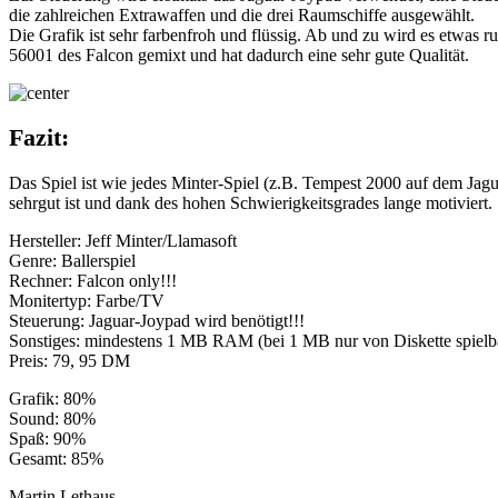
die zahlreichen Extrawaffen und die drei Raumschiffe ausgewählt.
Die Grafik ist sehr farbenfroh und flüssig. Ab und zu wird es etwas
56001 des Falcon gemixt und hat dadurch eine sehr gute Qualität.
Fazit:
Das Spiel ist wie jedes Minter-Spiel (z.B. Tempest 2000 auf dem Jagu
sehrgut ist und dank des hohen Schwierigkeitsgrades lange motiviert.
Hersteller: Jeff Minter/Llamasoft
Genre: Ballerspiel
Rechner: Falcon only!!!
Monitertyp: Farbe/TV
Steuerung: Jaguar-Joypad wird benötigt!!!
Sonstiges: mindestens 1 MB RAM (bei 1 MB nur von Diskette spielbar!)
Preis: 79, 95 DM
Grafik: 80%
Sound: 80%
Spaß: 90%
Gesamt: 85%
Martin Lethaus