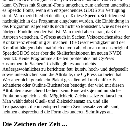
kann CyPress mit Signum!-Fonts umgehen, zum anderen unterstützt
es Speedo-Fonts, wenn ein entsprechendes GDOS zur Verfügung
steht. Man merkt hierbei deutlich, daß diese Speedo-Schriften erst
nachträglich in das Programm eingebaut wurden, die Einbindung in
das Programm ist jedenfalls noch nicht so konsistent, wie es bei den
übrigen Funktionen der Fall ist. Man merkt aber daran, daß die
Autoren versuchen, CyPress auch in Sachen Vektorzeichensätze der
Konkurrenz ebenbürtig zu machen. Die Geschwindigkeit und der
Komfort hängen dabei natürlich davon ab, ob man nun das original
SpeedoGDOS oder aber die Skalierfunktionen im neuen NVDI
benutzt: Beide Programme arbeiten problemlos mit CyPress
zusammen. In Sachen Textstile gibt es auch nichts
Außergewöhnliches zu berichten: fett, kursiv, hoch- und tiefgestellt
sowie unterstrichen sind die Attribute, die CyPress zu bieten hat.
Wer aber nicht gerade ein Plakat gestalten will und dafür z.B.
schattierte oder Outline-Buchstaben benötigt, der wird mit diesen
Attributen ausreichend bedient sein. Eine witzige und nützliche
Funktion zugleich ist die Möglichkeit, Zeichensälze zu tauschen.
Man wählt dabei Quell- und Zielzeichensatz an, und alle
Textpassagen, die im entsprechenden Zeichensatz verfaßt sind,
nehmen entsprechend die Form des anderen Schrifttyps an.
Die Zeichen der Zeit ...