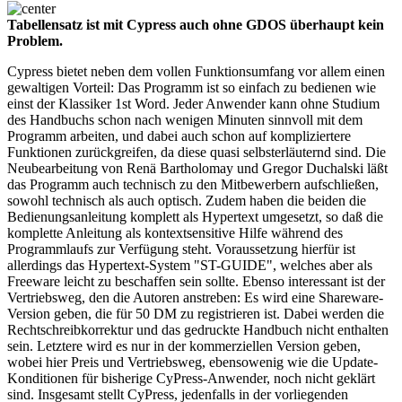
Tabellensatz ist mit Cypress auch ohne GDOS überhaupt kein
Problem.
Cypress bietet neben dem vollen Funktionsumfang vor allem einen
gewaltigen Vorteil: Das Programm ist so einfach zu bedienen wie
einst der Klassiker 1st Word. Jeder Anwender kann ohne Studium
des Handbuchs schon nach wenigen Minuten sinnvoll mit dem
Programm arbeiten, und dabei auch schon auf kompliziertere
Funktionen zurückgreifen, da diese quasi selbsterläuternd sind. Die
Neubearbeitung von Renä Bartholomay und Gregor Duchalski läßt
das Programm auch technisch zu den Mitbewerbern aufschließen,
sowohl technisch als auch optisch. Zudem haben die beiden die
Bedienungsanleitung komplett als Hypertext umgesetzt, so daß die
komplette Anleitung als kontextsensitive Hilfe während des
Programmlaufs zur Verfügung steht. Voraussetzung hierfür ist
allerdings das Hypertext-System "ST-GUIDE", welches aber als
Freeware leicht zu beschaffen sein sollte. Ebenso interessant ist der
Vertriebsweg, den die Autoren anstreben: Es wird eine Shareware-
Version geben, die für 50 DM zu registrieren ist. Dabei werden die
Rechtschreibkorrektur und das gedruckte Handbuch nicht enthalten
sein. Letztere wird es nur in der kommerziellen Version geben,
wobei hier Preis und Vertriebsweg, ebensowenig wie die Update-
Konditionen für bisherige CyPress-Anwender, noch nicht geklärt
sind. Insgesamt stellt CyPress, jedenfalls in der vorliegenden