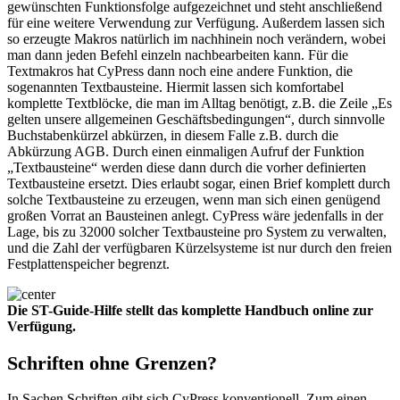
gewünschten Funktionsfolge aufgezeichnet und steht anschließend
für eine weitere Verwendung zur Verfügung. Außerdem lassen sich
so erzeugte Makros natürlich im nachhinein noch verändern, wobei
man dann jeden Befehl einzeln nachbearbeiten kann. Für die
Textmakros hat CyPress dann noch eine andere Funktion, die
sogenannten Textbausteine. Hiermit lassen sich komfortabel
komplette Textblöcke, die man im Alltag benötigt, z.B. die Zeile „Es
gelten unsere allgemeinen Geschäftsbedingungen“, durch sinnvolle
Buchstabenkürzel abkürzen, in diesem Falle z.B. durch die
Abkürzung AGB. Durch einen einmaligen Aufruf der Funktion
„Textbausteine“ werden diese dann durch die vorher definierten
Textbausteine ersetzt. Dies erlaubt sogar, einen Brief komplett durch
solche Textbausteine zu erzeugen, wenn man sich einen genügend
großen Vorrat an Bausteinen anlegt. CyPress wäre jedenfalls in der
Lage, bis zu 32000 solcher Textbausteine pro System zu verwalten,
und die Zahl der verfügbaren Kürzelsysteme ist nur durch den freien
Festplattenspeicher begrenzt.
Die ST-Guide-Hilfe stellt das komplette Handbuch online zur
Verfügung.
Schriften ohne Grenzen?
In Sachen Schriften gibt sich CyPress konventionell. Zum einen