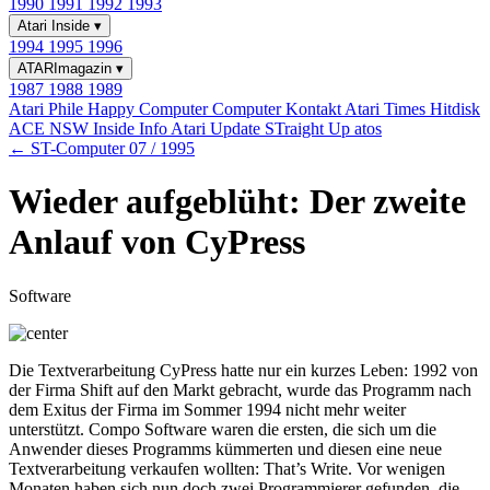
1990
1991
1992
1993
Atari Inside
▾
1994
1995
1996
ATARImagazin
▾
1987
1988
1989
Atari Phile
Happy Computer
Computer Kontakt
Atari Times
Hitdisk
ACE NSW Inside Info
Atari Update
STraight Up
atos
← ST-Computer 07 / 1995
Wieder aufgeblüht: Der zweite
Anlauf von CyPress
Software
Die Textverarbeitung CyPress hatte nur ein kurzes Leben: 1992 von
der Firma Shift auf den Markt gebracht, wurde das Programm nach
dem Exitus der Firma im Sommer 1994 nicht mehr weiter
unterstützt. Compo Software waren die ersten, die sich um die
Anwender dieses Programms kümmerten und diesen eine neue
Textverarbeitung verkaufen wollten: That’s Write. Vor wenigen
Monaten haben sich nun doch zwei Programmierer gefunden, die