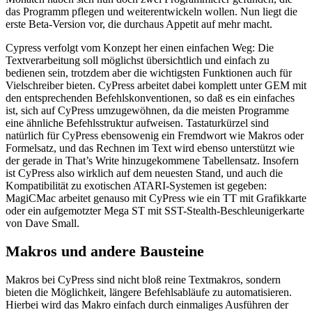
das Programm pflegen und weiterentwickeln wollen. Nun liegt die
erste Beta-Version vor, die durchaus Appetit auf mehr macht.
Cypress verfolgt vom Konzept her einen einfachen Weg: Die
Textverarbeitung soll möglichst übersichtlich und einfach zu
bedienen sein, trotzdem aber die wichtigsten Funktionen auch für
Vielschreiber bieten. CyPress arbeitet dabei komplett unter GEM mit
den entsprechenden Befehlskonventionen, so daß es ein einfaches
ist, sich auf CyPress umzugewöhnen, da die meisten Programme
eine ähnliche Befehlsstruktur aufweisen. Tastaturkürzel sind
natürlich für CyPress ebensowenig ein Fremdwort wie Makros oder
Formelsatz, und das Rechnen im Text wird ebenso unterstützt wie
der gerade in That’s Write hinzugekommene Tabellensatz. Insofern
ist CyPress also wirklich auf dem neuesten Stand, und auch die
Kompatibilität zu exotischen ATARI-Systemen ist gegeben:
MagiCMac arbeitet genauso mit CyPress wie ein TT mit Grafikkarte
oder ein aufgemotzter Mega ST mit SST-Stealth-Beschleunigerkarte
von Dave Small.
Makros und andere Bausteine
Makros bei CyPress sind nicht bloß reine Textmakros, sondern
bieten die Möglichkeit, längere Befehlsabläufe zu automatisieren.
Hierbei wird das Makro einfach durch einmaliges Ausführen der