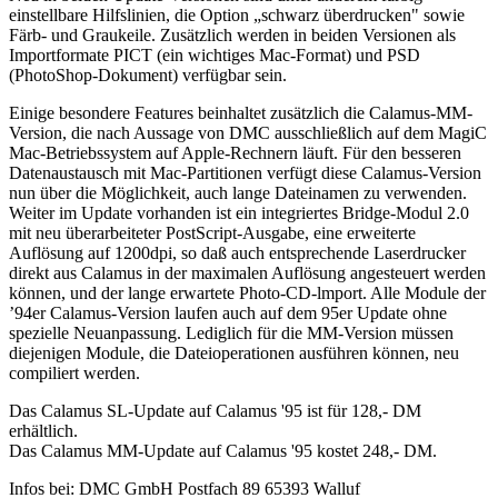
einstellbare Hilfslinien, die Option „schwarz überdrucken" sowie
Färb- und Graukeile. Zusätzlich werden in beiden Versionen als
Importformate PICT (ein wichtiges Mac-Format) und PSD
(PhotoShop-Dokument) verfügbar sein.
Einige besondere Features beinhaltet zusätzlich die Calamus-MM-
Version, die nach Aussage von DMC ausschließlich auf dem MagiC
Mac-Betriebssystem auf Apple-Rechnern läuft. Für den besseren
Datenaustausch mit Mac-Partitionen verfügt diese Calamus-Version
nun über die Möglichkeit, auch lange Dateinamen zu verwenden.
Weiter im Update vorhanden ist ein integriertes Bridge-Modul 2.0
mit neu überarbeiteter PostScript-Ausgabe, eine erweiterte
Auflösung auf 1200dpi, so daß auch entsprechende Laserdrucker
direkt aus Calamus in der maximalen Auflösung angesteuert werden
können, und der lange erwartete Photo-CD-lmport. Alle Module der
’94er Calamus-Version laufen auch auf dem 95er Update ohne
spezielle Neuanpassung. Lediglich für die MM-Version müssen
diejenigen Module, die Dateioperationen ausführen können, neu
compiliert werden.
Das Calamus SL-Update auf Calamus '95 ist für 128,- DM
erhältlich.
Das Calamus MM-Update auf Calamus '95 kostet 248,- DM.
Infos bei: DMC GmbH Postfach 89 65393 Walluf