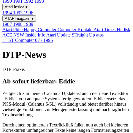
1990
1991
1992
1993
Atari Inside
▾
1994
1995
1996
ATARImagazin
▾
1987
1988
1989
Atari Phile
Happy Computer
Computer Kontakt
Atari Times
Hitdisk
ACE NSW Inside Info
Atari Update
STraight Up
atos
← ST-Computer 07 / 1995
DTP-News
DTP-Praxis
Ab sofort lieferbar: Eddie
Zeitgleich zum neuen Calamus-Update ist auch der neue Texteditor
„Eddie" von adequate Systems fertig geworden. Eddie ersetzt das
PKS-Modul (Calamus S/SL) vollständig und bietet darüber hinaus
vielseitige Funktionen zur Mengentexterfassung und nachträglichen
Textbearbeitung.
Durch einen optimierten Textrückfluß fallen nun auch bei kleineren
Korrekturen umfangreicher Texte keine langen Formatierungszeiten