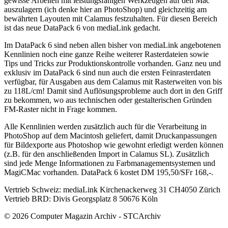
gewisse Arbeiten mit leistungsfähigen Werkzeugen auf den Mac
auszulagern (ich denke hier an PhotoShop) und gleichzeitig am
bewährten Layouten mit Calamus festzuhalten. Für diesen Bereich
ist das neue DataPack 6 von mediaLink gedacht.
Im DataPack 6 sind neben allen bisher von mediaLink angebotenen
Kennlinien noch eine ganze Reihe weiterer Rasterdateien sowie
Tips und Tricks zur Produktionskontrolle vorhanden. Ganz neu und
exklusiv im DataPack 6 sind nun auch die ersten Feinrasterdaten
verfügbar, für Ausgaben aus dem Calamus mit Rasterweiten von bis
zu 118L/cm! Damit sind Auflösungsprobleme auch dort in den Griff
zu bekommen, wo aus technischen oder gestalterischen Gründen
FM-Raster nicht in Frage kommen.
Alle Kennlinien werden zusätzlich auch für die Verarbeitung in
PhotoShop auf dem Macintosh geliefert, damit Druckanpassungen
für Bildexporte aus Photoshop wie gewohnt erledigt werden können
(z.B. für den anschließenden Import in Calamus SL). Zusätzlich
sind jede Menge Informationen zu Farbmanagementsystemen und
MagiCMac vorhanden. DataPack 6 kostet DM 195,50/SFr 168,-.
Vertrieb Schweiz: mediaLink Kirchenackerweg 31 CH4050 Zürich
Vertrieb BRD: Divis Georgsplatz 8 50676 Köln
© 2026 Computer Magazin Archiv - STCArchiv