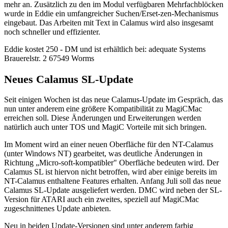
mehr an. Zusätzlich zu den im Modul verfügbaren Mehrfachblöcken
wurde in Eddie ein umfangreicher Suchen/Erset-zen-Mechanismus
eingebaut. Das Arbeiten mit Text in Calamus wird also insgesamt
noch schneller und effizienter.
Eddie kostet 250 - DM und ist erhältlich bei: adequate Systems
Brauerelstr. 2 67549 Worms
Neues Calamus SL-Update
Seit einigen Wochen ist das neue Calamus-Update im Gespräch, das
nun unter anderem eine größere Kompatibilität zu MagiCMac
erreichen soll. Diese Änderungen und Erweiterungen werden
natürlich auch unter TOS und MagiC Vorteile mit sich bringen.
Im Moment wird an einer neuen Oberfläche für den NT-Calamus
(unter Windows NT) gearbeitet, was deutliche Änderungen in
Richtung „Micro-soft-kompatibler" Oberfläche bedeuten wird. Der
Calamus SL ist hiervon nicht betroffen, wird aber einige bereits im
NT-Calamus enthaltene Features erhalten. Anfang Juli soll das neue
Calamus SL-Update ausgeliefert werden. DMC wird neben der SL-
Version für ATARI auch ein zweites, speziell auf MagiCMac
zugeschnittenes Update anbieten.
Neu in beiden Update-Versionen sind unter anderem farbig