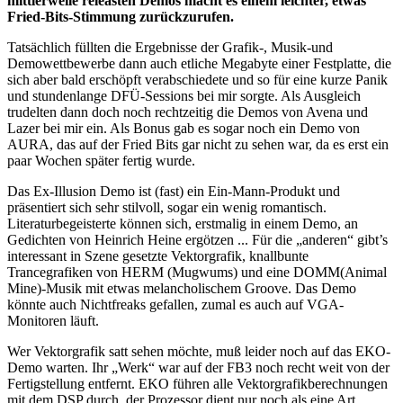
mittlerweile releasten Demos macht es einem leichter, etwas
Fried-Bits-Stimmung zurückzurufen.
Tatsächlich füllten die Ergebnisse der Grafik-, Musik-und
Demowettbewerbe dann auch etliche Megabyte einer Festplatte, die
sich aber bald erschöpft verabschiedete und so für eine kurze Panik
und stundenlange DFÜ-Sessions bei mir sorgte. Als Ausgleich
trudelten dann doch noch rechtzeitig die Demos von Avena und
Lazer bei mir ein. Als Bonus gab es sogar noch ein Demo von
AURA, das auf der Fried Bits gar nicht zu sehen war, da es erst ein
paar Wochen später fertig wurde.
Das Ex-Illusion Demo ist (fast) ein Ein-Mann-Produkt und
präsentiert sich sehr stilvoll, sogar ein wenig romantisch.
Literaturbegeisterte können sich, erstmalig in einem Demo, an
Gedichten von Heinrich Heine ergötzen ... Für die „anderen“ gibt’s
interessant in Szene gesetzte Vektorgrafik, knallbunte
Trancegrafiken von HERM (Mugwums) und eine DOMM(Animal
Mine)-Musik mit etwas melancholischem Groove. Das Demo
könnte auch Nichtfreaks gefallen, zumal es auch auf VGA-
Monitoren läuft.
Wer Vektorgrafik satt sehen möchte, muß leider noch auf das EKO-
Demo warten. Ihr „Werk“ war auf der FB3 noch recht weit von der
Fertigstellung entfernt. EKO führen alle Vektorgrafikberechnungen
mit dem DSP durch, der Prozessor dient nur noch als eine Art