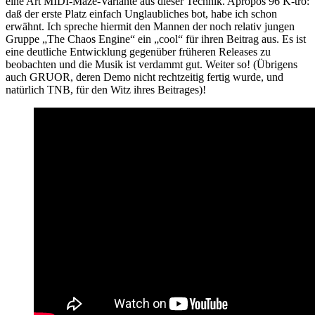
eine Art MIDI-Maze-Variante aus dieser Technik. Apropos 96 K-tro:
daß der erste Platz einfach Unglaubliches bot, habe ich schon
erwähnt. Ich spreche hiermit den Mannen der noch relativ jungen
Gruppe „The Chaos Engine“ ein „cool“ für ihren Beitrag aus. Es ist
eine deutliche Entwicklung gegenüber früheren Releases zu
beobachten und die Musik ist verdammt gut. Weiter so! (Übrigens
auch GRUOR, deren Demo nicht rechtzeitig fertig wurde, und
natürlich TNB, für den Witz ihres Beitrages)!