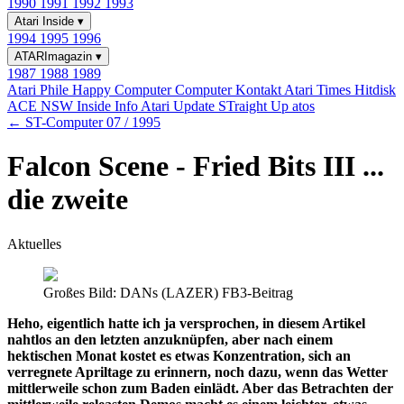
1990
1991
1992
1993
Atari Inside
▾
1994
1995
1996
ATARImagazin
▾
1987
1988
1989
Atari Phile
Happy Computer
Computer Kontakt
Atari Times
Hitdisk
ACE NSW Inside Info
Atari Update
STraight Up
atos
← ST-Computer 07 / 1995
Falcon Scene - Fried Bits III ...
die zweite
Aktuelles
Großes Bild: DANs (LAZER) FB3-Beitrag
Heho, eigentlich hatte ich ja versprochen, in diesem Artikel
nahtlos an den letzten anzuknüpfen, aber nach einem
hektischen Monat kostet es etwas Konzentration, sich an
verregnete Apriltage zu erinnern, noch dazu, wenn das Wetter
mittlerweile schon zum Baden einlädt. Aber das Betrachten der