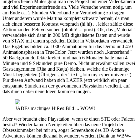
ungebrochenen Mutes ging man das Projekt mit einer Videokamera
und viel Experimentierfreude an. Viele Versuche waren nötig, um
am Ende ca. 2 Stunden Videoband zur Verarbeitung zu tragen.
Unter anderem wurde Martina komplett schwarz bemalt, da man
sich einen besseren Kontrast versprach (hi,hi) ... leider zählte diese
Aktion zu den Fehlversuchen (ohhhü! ... prust). Ok, das „Material“
verwandelte sich dann in 200 MB digitalisierte Daten und wurde
von STAX mit einem speziellen Editor in Vektordaten verwandelt.
Das Ergebnis bilden ca. 1000 Animationen für das Demo und 450
Animationsphasen in TrueColor. Jetzt wurden noch „kurzerhand“
50 Backgroundeffekte kreiert, und nach 6 Monaten hatte man 4
Minuten und 9 Sekunden pure Demo. Nicht unerwähnt sollen zwei
Gastsängerinnen (Rita und Katja) bleiben, welche die 8stimmige
Musik begleiteten (Übrigens, der Text: „Join my cyber universe“).
Für diesen Aufwand haben sich LAZER jetzt wirklich ein paar
entspannte Stunden an der gewonnenen Playstation verdient, auf
daß ihnen dabei neue Ideen kommen mögen.
JADEs mächtiges HiRes-Bild ... WOW!
Aber wer braucht eine Playstation, wenn er einen STE oder Falcon
besitzt? Wieder kamen Neuigkeiten über das neue Projekt der
Obsessionmaker bei mir an, sogar Screenshots des 3D-Action-
Adventures können diesmal bewundert werden (Dank an WBW-