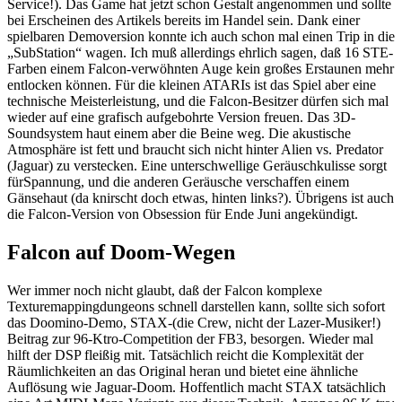
Service!). Das Game hat jetzt schon Gestalt angenommen und sollte
bei Erscheinen des Artikels bereits im Handel sein. Dank einer
spielbaren Demoversion konnte ich auch schon mal einen Trip in die
„SubStation“ wagen. Ich muß allerdings ehrlich sagen, daß 16 STE-
Farben einem Falcon-verwöhnten Auge kein großes Erstaunen mehr
entlocken können. Für die kleinen ATARIs ist das Spiel aber eine
technische Meisterleistung, und die Falcon-Besitzer dürfen sich mal
wieder auf eine grafisch aufgebohrte Version freuen. Das 3D-
Soundsystem haut einem aber die Beine weg. Die akustische
Atmosphäre ist fett und braucht sich nicht hinter Alien vs. Predator
(Jaguar) zu verstecken. Eine unterschwellige Geräuschkulisse sorgt
fürSpannung, und die anderen Geräusche verschaffen einem
Gänsehaut (da knirscht doch etwas, hinten links?). Übrigens ist auch
die Falcon-Version von Obsession für Ende Juni angekündigt.
Falcon auf Doom-Wegen
Wer immer noch nicht glaubt, daß der Falcon komplexe
Texturemappingdungeons schnell darstellen kann, sollte sich sofort
das Doomino-Demo, STAX-(die Crew, nicht der Lazer-Musiker!)
Beitrag zur 96-Ktro-Competition der FB3, besorgen. Wieder mal
hilft der DSP fleißig mit. Tatsächlich reicht die Komplexität der
Räumlichkeiten an das Original heran und bietet eine ähnliche
Auflösung wie Jaguar-Doom. Hoffentlich macht STAX tatsächlich