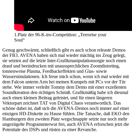
1.Platz der 96-K-tro-Competition: „Terrorise your
Soul“
Genug geschwärmt, schließlich gibt es auch schon releaste Demos
der FB3. AVENA haben sich mal wieder mächtig ins Zeug gelegt,
sie setzten auf die letzte Inter-Grafikmanipulationsorgie noch einen
drauf und beeindrucken mit unaussprechlichen Zoomdistorting,
tonnenweise Plasma, Feedbackeffekten und Glas- sowie
Wassersimulationen. Ich freue mich schon, wenn ich mal wieder mit
dem Falcon unterm Arm bei meinen Kumpels mit PCs vor der Tür
stehe. Wie immer verleiht Tommy dem Demo mit einer exzellenten
Soundkreation den richtigen Schmiß. Grafikmäßig habe ich diesmal
auch einen kleinen Beitrag geleistet, und für einen längeren
Vektorpart zeichnet TAT von Digital Chaos verantwortlich. Das
schöne dabei ist, daß sich die AVENA-Demos noch immer auf einer
einzigen HD-Diskette zu Hause fühlen. Die Tatsache, daß EKO den
Hamburgern den zweiten Platz wegschnappte setzte nur noch mehr
ungezügelte Programmierwut frei, auch AVENA erforschen jetzt die
Potentiale des DSPs und rüsten zu einer Revanche.