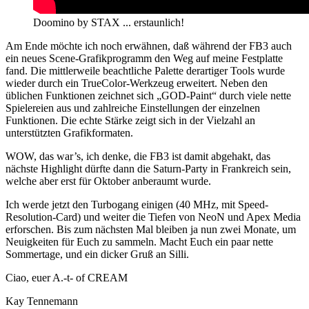
Doomino by STAX ... erstaunlich!
Am Ende möchte ich noch erwähnen, daß während der FB3 auch
ein neues Scene-Grafikprogramm den Weg auf meine Festplatte
fand. Die mittlerweile beachtliche Palette derartiger Tools wurde
wieder durch ein TrueColor-Werkzeug erweitert. Neben den
üblichen Funktionen zeichnet sich „GOD-Paint“ durch viele nette
Spielereien aus und zahlreiche Einstellungen der einzelnen
Funktionen. Die echte Stärke zeigt sich in der Vielzahl an
unterstützten Grafikformaten.
WOW, das war’s, ich denke, die FB3 ist damit abgehakt, das
nächste Highlight dürfte dann die Saturn-Party in Frankreich sein,
welche aber erst für Oktober anberaumt wurde.
Ich werde jetzt den Turbogang einigen (40 MHz, mit Speed-
Resolution-Card) und weiter die Tiefen von NeoN und Apex Media
erforschen. Bis zum nächsten Mal bleiben ja nun zwei Monate, um
Neuigkeiten für Euch zu sammeln. Macht Euch ein paar nette
Sommertage, und ein dicker Gruß an Silli.
Ciao, euer A.-t- of CREAM
Kay Tennemann