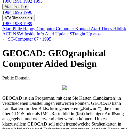
1990
1991
1992
1993
Atari Inside
▾
1994
1995
1996
ATARImagazin
▾
1987
1988
1989
Atari Phile
Happy Computer
Computer Kontakt
Atari Times
Hitdisk
ACE NSW Inside Info
Atari Update
STraight Up
atos
← ST-Computer 07 / 1995
GEOCAD: GEOgraphical
Computer Aided Design
Public Domain
GEOCAD ist ein Programm, mit dem Sie Karten (Landkarten) in
verschiedenen Darstellungen entwerfen können. GEOCAD kann
Landkarten für den Bildschirm generieren („Entwurf“), die dann
über GDOS oder als IMG-Rasterbild in (fast) beliebiger Auflösung
ausgegeben und weiterverarbeitet werden können. Um es
klarzustellen: GEOCAD soll nicht irgendwelche Straßenkarten in