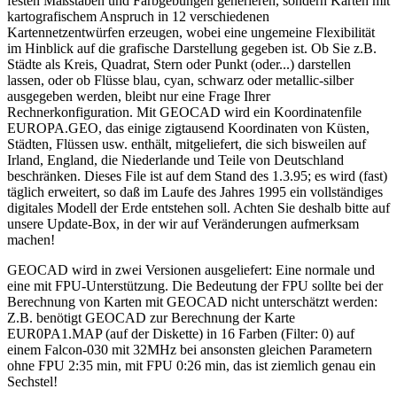
festen Maßstäben und Farbgebungen generieren, sondern Karten mit
kartografischem Anspruch in 12 verschiedenen
Kartennetzentwürfen erzeugen, wobei eine ungemeine Flexibilität
im Hinblick auf die grafische Darstellung gegeben ist. Ob Sie z.B.
Städte als Kreis, Quadrat, Stern oder Punkt (oder...) darstellen
lassen, oder ob Flüsse blau, cyan, schwarz oder metallic-silber
ausgegeben werden, bleibt nur eine Frage Ihrer
Rechnerkonfiguration. Mit GEOCAD wird ein Koordinatenfile
EUROPA.GEO, das einige zigtausend Koordinaten von Küsten,
Städten, Flüssen usw. enthält, mitgeliefert, die sich bisweilen auf
Irland, England, die Niederlande und Teile von Deutschland
beschränken. Dieses File ist auf dem Stand des 1.3.95; es wird (fast)
täglich erweitert, so daß im Laufe des Jahres 1995 ein vollständiges
digitales Modell der Erde entstehen soll. Achten Sie deshalb bitte auf
unsere Update-Box, in der wir auf Veränderungen aufmerksam
machen!
GEOCAD wird in zwei Versionen ausgeliefert: Eine normale und
eine mit FPU-Unterstützung. Die Bedeutung der FPU sollte bei der
Berechnung von Karten mit GEOCAD nicht unterschätzt werden:
Z.B. benötigt GEOCAD zur Berechnung der Karte
EUR0PA1.MAP (auf der Diskette) in 16 Farben (Filter: 0) auf
einem Falcon-030 mit 32MHz bei ansonsten gleichen Parametern
ohne FPU 2:35 min, mit FPU 0:26 min, das ist ziemlich genau ein
Sechstel!