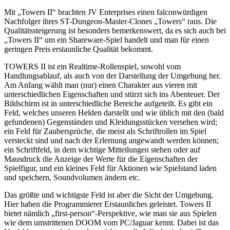
Mit „Towers II“ brachten JV Enterprises einen falconwürdigen
Nachfolger ihres ST-Dungeon-Master-Clones „Towers“ raus. Die
Qualitätssteigerung ist besonders bemerkenswert, da es sich auch bei
„Towers II“ um ein Shareware-Spiel handelt und man für einen
geringen Preis erstaunliche Qualität bekommt.
TOWERS II ist ein Realtime-Rollenspiel, sowohl vom
Handlungsablauf, als auch von der Darstellung der Umgebung her.
Am Anfang wählt man (nur) einen Charakter aus vieren mit
unterschiedlichen Eigenschaften und stürzt sich ins Abenteuer. Der
Bildschirm ist in unterschiedliche Bereiche aufgeteilt. Es gibt ein
Feld, welches unseren Helden darstellt und wie üblich mit den (bald
gefundenen) Gegenständen und Kleidungsstücken versehen wird;
ein Feld für Zaubersprüche, die meist als Schriftrollen im Spiel
versteckt sind und nach der Erlernung angewandt werden können;
ein Schriftfeld, in dem wichtige Mitteilungen stehen oder auf
Mausdruck die Anzeige der Werte für die Eigenschaften der
Spielfigur, und ein kleines Feld für Aktionen wie Spielstand laden
und speichern, Soundvolumen ändern etc.
Das größte und wichtigste Feld ist aber die Sicht der Umgebung.
Hier haben die Programmierer Erstaunliches geleistet. Towers II
bietet nämlich „first-person“-Perspektive, wie man sie aus Spielen
wie dem umstrittenen DOOM vom PC/Jaguar kennt. Dabei ist das