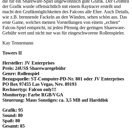
die für ein Shareware-Spiel ungewöhnlich gute Grafik. Der Großteil
der Grafik wurde offensichtlich mit einem Raytracer erstellt und
macht den Grafikmöglichkeiten des Falcons alle Ehre. Auch Details,
wie z.B. brennende Fackeln an den Wänden, sehen schön aus. Das
erste Game, welches meinen Vorstellungen von einem „echten“
Falcon-Spiel entspricht, ist jeden Pfennig der geringen Shareware-
Gebühr wert und nicht nur was für eingeschworene Rollenspieler.
Kay Tennemann
Towers II
Hersteller: JV Enterprises
Preis: 24US$ Sharewaregebühr
Genre: Rollenspiel
Bezugsquelle: ST-Computer-PD-Nr. 801 oder JV Enterprises
PO Box 97455 Las Vegas, Nev. 89193
Rechnertyp: Falcon only!!!
Monitortyp: Farbe RGB/VGA
Steuerung: Maus Sonstiges: ca. 3,5 MB auf Harddisk
Grafik: 95
Sound: 80
Spaß: 80
Gesamt: 85