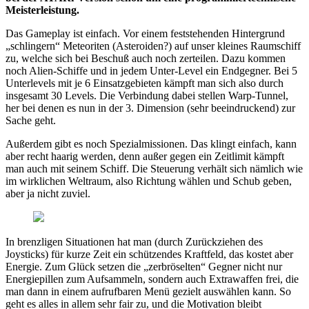
Meisterleistung.
Das Gameplay ist einfach. Vor einem feststehenden Hintergrund
„schlingern“ Meteoriten (Asteroiden?) auf unser kleines Raumschiff
zu, welche sich bei Beschuß auch noch zerteilen. Dazu kommen
noch Alien-Schiffe und in jedem Unter-Level ein Endgegner. Bei 5
Unterlevels mit je 6 Einsatzgebieten kämpft man sich also durch
insgesamt 30 Levels. Die Verbindung dabei stellen Warp-Tunnel,
her bei denen es nun in der 3. Dimension (sehr beeindruckend) zur
Sache geht.
Außerdem gibt es noch Spezialmissionen. Das klingt einfach, kann
aber recht haarig werden, denn außer gegen ein Zeitlimit kämpft
man auch mit seinem Schiff. Die Steuerung verhält sich nämlich wie
im wirklichen Weltraum, also Richtung wählen und Schub geben,
aber ja nicht zuviel.
In brenzligen Situationen hat man (durch Zurückziehen des
Joysticks) für kurze Zeit ein schützendes Kraftfeld, das kostet aber
Energie. Zum Glück setzen die „zerbröselten“ Gegner nicht nur
Energiepillen zum Aufsammeln, sondern auch Extrawaffen frei, die
man dann in einem aufrufbaren Menü gezielt auswählen kann. So
geht es alles in allem sehr fair zu, und die Motivation bleibt