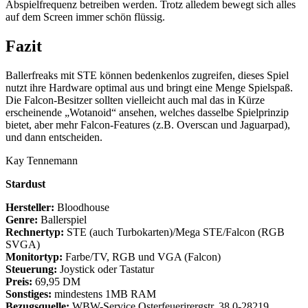
Abspielfrequenz betreiben werden. Trotz alledem bewegt sich alles
auf dem Screen immer schön flüssig.
Fazit
Ballerfreaks mit STE können bedenkenlos zugreifen, dieses Spiel
nutzt ihre Hardware optimal aus und bringt eine Menge Spielspaß.
Die Falcon-Besitzer sollten vielleicht auch mal das in Kürze
erscheinende „Wotanoid“ ansehen, welches dasselbe Spielprinzip
bietet, aber mehr Falcon-Features (z.B. Overscan und Jaguarpad),
und dann entscheiden.
Kay Tennemann
Stardust
Hersteller:
Bloodhouse
Genre:
Ballerspiel
Rechnertyp:
STE (auch Turbokarten)/Mega STE/Falcon (RGB
SVGA)
Monitortyp:
Farbe/TV, RGB und VGA (Falcon)
Steuerung:
Joystick oder Tastatur
Preis:
69,95 DM
Sonstiges:
mindestens 1MB RAM
Bezugsquelle:
WBW-Service Osterfeuerirergstr. 38 0-28219