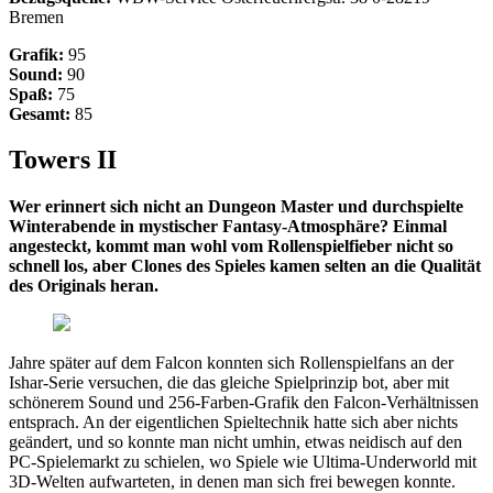
Bremen
Grafik:
95
Sound:
90
Spaß:
75
Gesamt:
85
Towers II
Wer erinnert sich nicht an Dungeon Master und durchspielte
Winterabende in mystischer Fantasy-Atmosphäre? Einmal
angesteckt, kommt man wohl vom Rollenspielfieber nicht so
schnell los, aber Clones des Spieles kamen selten an die Qualität
des Originals heran.
Jahre später auf dem Falcon konnten sich Rollenspielfans an der
Ishar-Serie versuchen, die das gleiche Spielprinzip bot, aber mit
schönerem Sound und 256-Farben-Grafik den Falcon-Verhältnissen
entsprach. An der eigentlichen Spieltechnik hatte sich aber nichts
geändert, und so konnte man nicht umhin, etwas neidisch auf den
PC-Spielemarkt zu schielen, wo Spiele wie Ultima-Underworld mit
3D-Welten aufwarteten, in denen man sich frei bewegen konnte.