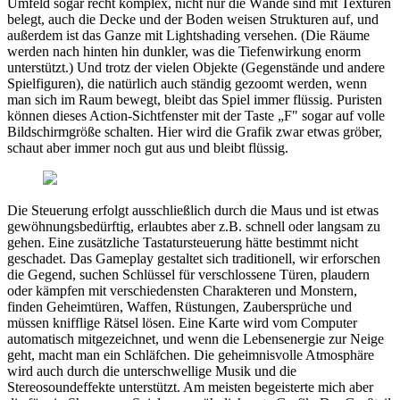
Umfeld sogar recht komplex, nicht nur die Wände sind mit Texturen
belegt, auch die Decke und der Boden weisen Strukturen auf, und
außerdem ist das Ganze mit Lightshading versehen. (Die Räume
werden nach hinten hin dunkler, was die Tiefenwirkung enorm
unterstützt.) Und trotz der vielen Objekte (Gegenstände und andere
Spielfiguren), die natürlich auch ständig gezoomt werden, wenn
man sich im Raum bewegt, bleibt das Spiel immer flüssig. Puristen
können dieses Action-Sichtfenster mit der Taste „F" sogar auf volle
Bildschirmgröße schalten. Hier wird die Grafik zwar etwas gröber,
schaut aber immer noch gut aus und bleibt flüssig.
Die Steuerung erfolgt ausschließlich durch die Maus und ist etwas
gewöhnungsbedürftig, erlaubtes aber z.B. schnell oder langsam zu
gehen. Eine zusätzliche Tastatursteuerung hätte bestimmt nicht
geschadet. Das Gameplay gestaltet sich traditionell, wir erforschen
die Gegend, suchen Schlüssel für verschlossene Türen, plaudern
oder kämpfen mit verschiedensten Charakteren und Monstern,
finden Geheimtüren, Waffen, Rüstungen, Zaubersprüche und
müssen knifflige Rätsel lösen. Eine Karte wird vom Computer
automatisch mitgezeichnet, und wenn die Lebensenergie zur Neige
geht, macht man ein Schläfchen. Die geheimnisvolle Atmosphäre
wird auch durch die unterschwellige Musik und die
Stereosoundeffekte unterstützt. Am meisten begeisterte mich aber