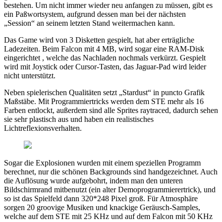
bestehen. Um nicht immer wieder neu anfangen zu müssen, gibt es
ein Paßwortsystem, aufgrund dessen man bei der nächsten
„Session“ an seinem letzten Stand weitermachen kann.
Das Game wird von 3 Disketten gespielt, hat aber erträgliche
Ladezeiten. Beim Falcon mit 4 MB, wird sogar eine RAM-Disk
eingerichtet , welche das Nachladen nochmals verkürzt. Gespielt
wird mit Joystick oder Cursor-Tasten, das Jaguar-Pad wird leider
nicht unterstützt.
Neben spielerischen Qualitäten setzt „Stardust“ in puncto Grafik
Maßstäbe. Mit Programmiertricks werden dem STE mehr als 16
Farben entlockt, außerdem sind alle Sprites raytraced, dadurch sehen
sie sehr plastisch aus und haben ein realistisches
Lichtreflexionsverhalten.
Sogar die Explosionen wurden mit einem speziellen Programm
berechnet, nur die schönen Backgrounds sind handgezeichnet. Auch
die Auflösung wurde aufgebohrt, indem man den unteren
Bildschirmrand mitbenutzt (ein alter Demoprogrammierertrick), und
so ist das Spielfeld dann 320*248 Pixel groß. Für Atmosphäre
sorgen 20 groovige Musiken und knackige Geräusch-Samples,
welche auf dem STE mit 25 KHz und auf dem Falcon mit 50 KHz