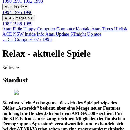
1990
1991
1992
1993
Atari Inside
▾
1994
1995
1996
ATARImagazin
▾
1987
1988
1989
Atari Phile
Happy Computer
Computer Kontakt
Atari Times
Hitdisk
ACE NSW Inside Info
Atari Update
STraight Up
atos
← ST-Computer 07 / 1995
Relax - aktuelle Spiele
Software
Stardust
Stardust ist ein Action-game, das sich des Spielprinzips des
Oldies „Asteroids“ bedient, aber eine Menge neuer Features
mitbringt und letztes Jahr auf dem AMiGA 500 erschien. Für
die STE/Falcon-Umsetzung zeichnen Mitglieder der finnischen
Demogruppe „Agression“ verantwortlich, und es handelt sich
bei der ATARi-Version schon um eine programmiertechnische