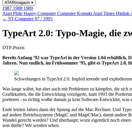
ATARImagazin
▾
1987
1988
1989
Atari Phile
Happy Computer
Computer Kontakt
Atari Times
Hitdisk
← ST-Computer 07 / 1995
TypeArt 2.0: Typo-Magie, die zw
DTP-Praxis
Bereits Anfang ’92 war TypeArt in der Version 1.04 erhältlich
Jahren. Nun endlich, im Frühsommer ’95, gibt es TypeArt 2.0, fü
Schwebungen in TypeArt 2.0. Implod ierende und explodierend
Was lange währt, hat aber auch mit Problemen zu kämpfen, die sich 
Grafikkarten, die die Entwicklung verzögerte, kam 1993 die Portie
portieren - so richtig wußte damals ja kein Software-Entwickler, was er
Ende letzten Jahres dann der Sprung auf die Mac-Rechner. Und TypeArt
auf andere Betriebssysteme (MagiC und MagiCMac), damit andere Rec
Wandel gerecht werden? Und überhaupt: wozu eigentlich noch einen F
sein dürfte? Wir werden sehen.