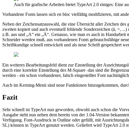
Auch für grafische Arbeiten bietet TypeArt 2.0 einiges: Eine 
Vorhandene Fonts lassen sich en bloc vielfältig modifizieren, mit an
Neben der Zeichensatzauswahl, die eine Übersicht aller Zeichen des g
zweiten kopiert und auch eventuell fehlende Sonderzeichen (ä, =, ..
z.B. aus und „A“ ein „Ä“. Genauso, wie man es auch in Handarbeit 
Schneider werden muß, aus vorhandenen Fonts gebrauchsfähige neue Fo
Schriftkundige schnell entwickelt und als neue Schrift gespeichert we
Ein weiteres Bearbeitungsfeld dient zur Einstellung der Ausrichtungs
durch eine korrekte Einstellung des M-Square -das sind die Begrenz
werden - ein schon vorhandener, falsch eingestellter Font nachträgli
Auch im Kerning-Menü sind neue Funktionen hinzugekommen, durch die e
Fazit
Sehr schnell ist TypeArt nun geworden, obwohl auch schon die Vorver
Ausgabe steht nun neben dem bereits von der 1.04-Version bekannten 
Verfügung. Font-Ausdruck in Outline oder gefüllt, mit Ausrichtungs
SL) können in TypeArt genutzt werden. Geliefert wird TypeArt 2.0 