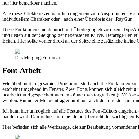
nur hier bemerkbar machen.
Alle diese Effekte reizen natürlich ungemein zum Ausprobieren. Völli
individuellem Charakter oder - nach einer Überdosis der „RayGun" - au
Diese Funktionen sind dennoch mit Überlegung einzusetzen. TypeArt 
und liegen auf der Steigung der nebenstehen Kurve. Derartige Fehler s
Ecken. Hier sollte vorher direkt an der Spitze eine zusätzliche klei
Das Merging-Formular
Font-Arbeit
Wie überhaupt im gesamten Programm, sind auch die Funktionen zur Fo
erscheint umgehend im Fenster. Zwei Fonts können sich gleichzeitig
bearbeitet und gespeichert werden können Vektorgrafiken (CVG) sowi
werden. Ein neuer Menüeintrag erlaubt nun auch den direkten Im- u
Ich kann hier unmöglich auf alle Features des Font-Editors eingehen, 
handeln wird. Darum hier nur eine kleine Übersicht der wichtigsten B
Hier befinden sich alle Werkzeuge, die zur Bearbeitung vorhandener