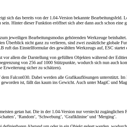
zeigt sich das bereits von der 1.04-Version bekannte Bearbeitungsfeld. 
sein. Hinter dieser Funktion eröffnet sich aber dann auch schon eine ge
e zum jeweiligen Bearbeitungsmodus gehörenden Werkzeuge beinhaltet.
Überblick nicht ganz zu verlieren, sind zwei zusätzliche globale Funk
 ruft das Einstellformular des gewählten Werkzeugs auf, ESC startet d
 vor allem die Darstellung von gefüllten Objekten während der Editie
onbegrenzung von 256 auf 1000 Stützpunkte, wodurch sich nun auch kom
se Erweiterung sicher zu schätzen).
 dem Falcon030. Dabei werden alle Grafikauflösungen unterstützt. Im 
r geworden ist, fällt das kaum ins Gewicht. Auch unter MagiC und Mag
 meisten getan hat. Die in der 1.04-Version nur versteckt zugänglichen
Schatten’, ‘Random’, ‘Schwebung’, ‘Grafiklinine’ und ‘Merging’.
rei definierbaren Abstand um oder in ein Objekt gelegt werden, wodurch