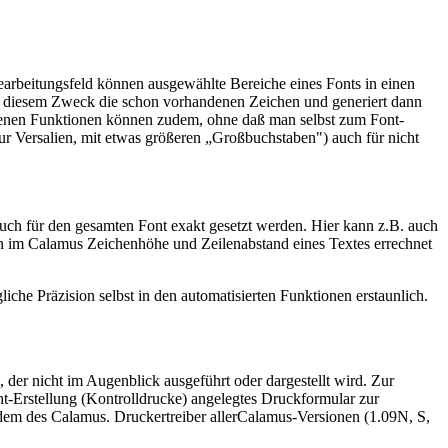
Bearbeitungsfeld können ausgewählte Bereiche eines Fonts in einen
 zu diesem Zweck die schon vorhandenen Zeichen und generiert dann
denen Funktionen können zudem, ohne daß man selbst zum Font-
ur Versalien, mit etwas größeren „Großbuchstaben") auch für nicht
 auch für den gesamten Font exakt gesetzt werden. Hier kann z.B. auch
en im Calamus Zeichenhöhe und Zeilenabstand eines Textes errechnet
che Präzision selbst in den automatisierten Funktionen erstaunlich.
der nicht im Augenblick ausgeführt oder dargestellt wird. Zur
nt-Erstellung (Kontrolldrucke) angelegtes Druckformular zur
 dem des Calamus. Druckertreiber allerCalamus-Versionen (1.09N, S,