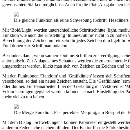
gewünschten Stärken möglich ist. Auch für die Plott-Ausgabe bereite
Die gleiche Funktion als reine Schwebung (Schrift: Headliners
Mit ‘Bold/Light’ werden unterschiedliche Schriftschnitte (light, me
Funktion wie auch die Einstellung ‘Inline/Outline’ nicht in zu hohen
Berechnung der Zeichen nur einzeln für jedes Zeichen durchgeführt w
Funktionen zur Schriftmanipulation.
Besonders dann, wenn saubere Outline-Schriften zur Verfügung stehen 
automatisch. Zur Anlage eines Schattens werden die zu errechnende O
umgerechnet werden, klickt man sich von Zeichen zu Zeichen und bet
Mit den Funktionen ‘Random’ und ‘Grafiklinien’ lassen sich Schrifte
verschoben, so daß ein neues Zeichen entsteht. Die ‘Grafiklinien’ e
oder dünner. Für Feinarbeiten I bei der Gestaltung mit Vektoren ist 
Vektorisierungen geglättet werden können. Je nach Einstellung der P
mehr viel zu tun haben.
Die Merge-Funktion. Fast perfektes Merging, am Beispiel der
Mit dem Dialog „Schwebungen" können Parameter eingestellt werden, 
anderem Federstiche nachempfinden. Der Faktor für die Stärke besti