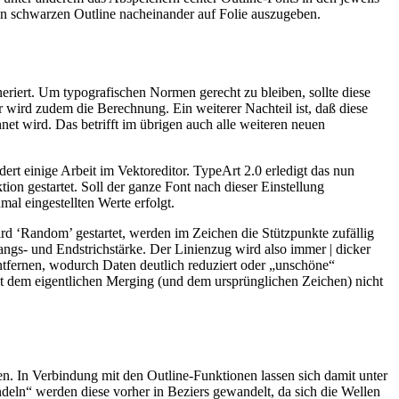
uen schwarzen Outline nacheinander auf Folie auszugeben.
eriert. Um typografischen Normen gerecht zu bleiben, sollte diese
r wird zudem die Berechnung. Ein weiterer Nachteil ist, daß diese
et wird. Das betrifft im übrigen auch alle weiteren neuen
rt einige Arbeit im Vektoreditor. TypeArt 2.0 erledigt das nun
on gestartet. Soll der ganze Font nach dieser Einstellung
l eingestellten Werte erfolgt.
rd ‘Random’ gestartet, werden im Zeichen die Stützpunkte zufällig
angs- und Endstrichstärke. Der Linienzug wird also immer | dicker
entfernen, wodurch Daten deutlich reduziert oder „unschöne“
mit dem eigentlichen Merging (und dem ursprünglichen Zeichen) nicht
. In Verbindung mit den Outline-Funktionen lassen sich damit unter
eln“ werden diese vorher in Beziers gewandelt, da sich die Wellen