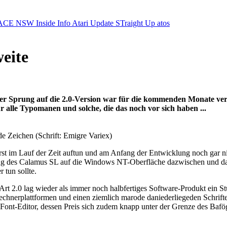
ACE NSW Inside Info
Atari Update
STraight Up
atos
eite
. Der Sprung auf die 2.0-Version war für die kommenden Monate 
r alle Typomanen und solche, die das noch vor sich haben ...
e Zeichen (Schrift: Emigre Variex)
erst im Lauf der Zeit auftun und am Anfang der Entwicklung noch gar 
rung des Calamus SL auf die Windows NT-Oberfläche dazwischen und da
 tun sollte.
 2.0 lag wieder als immer noch halbfertiges Software-Produkt ein Stüc
hnerplattformen und einen ziemlich marode daniederliegeden Schrift
ont-Editor, dessen Preis sich zudem knapp unter der Grenze des Bafög