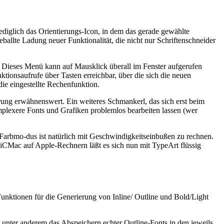
Lediglich das Orientierungs-Icon, in dem das gerade gewählte
ballte Ladung neuer Funktionalität, die nicht nur Schriftenschneider
 Dieses Menü kann auf Mausklick überall im Fenster aufgerufen
tionsaufrufe über Tasten erreichbar, über die sich die neuen
ie eingestellte Rechenfunktion.
rung erwähnenswert. Ein weiteres Schmankerl, das sich erst beim
plexere Fonts und Grafiken problemlos bearbeiten lassen (wer
Farbmo-dus ist natürlich mit Geschwindigkeitseinbußen zu rechnen.
iCMac auf Apple-Rechnern läßt es sich nun mit TypeArt flüssig
 Funktionen für die Generierung von Inline/ Outline und Bold/Light
 unter anderem das Abspeichern echter Outline-Fonts in den jeweils