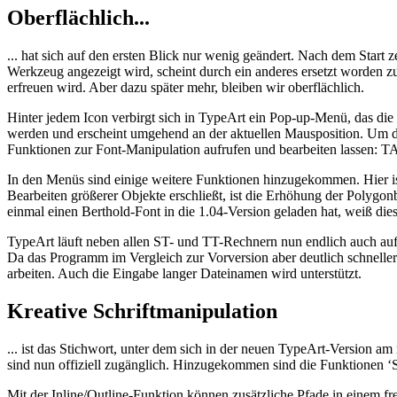
Oberflächlich...
... hat sich auf den ersten Blick nur wenig geändert. Nach dem Start 
Werkzeug angezeigt wird, scheint durch ein anderes ersetzt worden zu 
erfreuen wird. Aber dazu später mehr, bleiben wir oberflächlich.
Hinter jedem Icon verbirgt sich in TypeArt ein Pop-up-Menü, das di
werden und erscheint umgehend an der aktuellen Mausposition. Um den 
Funktionen zur Font-Manipulation aufrufen und bearbeiten lassen: TAB
In den Menüs sind einige weitere Funktionen hinzugekommen. Hier ist
Bearbeiten größerer Objekte erschließt, ist die Erhöhung der Polyg
einmal einen Berthold-Font in die 1.04-Version geladen hat, weiß die
TypeArt läuft neben allen ST- und TT-Rechnern nun endlich auch auf
Da das Programm im Vergleich zur Vorversion aber deutlich schnelle
arbeiten. Auch die Eingabe langer Dateinamen wird unterstützt.
Kreative Schriftmanipulation
... ist das Stichwort, unter dem sich in der neuen TypeArt-Version am
sind nun offiziell zugänglich. Hinzugekommen sind die Funktionen ‘
Mit der Inline/Outline-Funktion können zusätzliche Pfade in einem f