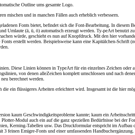
automatische Outline ums gesamte Logo.
deren mischen und in manchen Fällen auch erheblich verbessern.
eladenen Fonts bietet, befindet sich die Font-Bearbeitung. In diesem 
.) und Umlaute (ä, ü, ö) automatisch erzeugt werden. Ty-peArt benutzt
machen würde, geschieht es nun auf Knopfdruck. Mit den hier vorhan
nts erstellt werden. Beispielsweise kann eine Kapitälchen-Schrift (n
rden.
linien. Diese Linien können in TypeArt für ein einzelnes Zeichen oder
ungslinien, von denen alleZeichen komplett umschlossen und nach den
ch neu berechnet werden.
in flüssigeres Arbeiten erleichtert wird. Insgesamt ist die hier mögli
sion kaum Geschwindigkeitsprobleme kannte; kaum ein Arbeitsschritt, 
Plotter-Modul auch ein auf die ganz speziellen Bedürfnisse bei der Fo
linien, Kerning-Tabellen usw. Das Druckformular entspricht im Aufbau
mit 3 feinen Emigre-Fonts und einer umfassenden Handbuchergänzung.