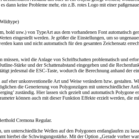
t es dann keine Probleme mehr, ein z.B. rotes Logo mit einer paßgena
 Wildtype)
dium, bold usw.) von TypeArt aus dem vorhandenen Font automatisch gen
 Werten eingestellt werden. Je größer die Einstellungen, um so ungenaue
erden kann und nicht automatisch für den gesamten Zeichensatz errechn
müssen, wird die Anlage von Schriftschatten problematisch und erforde
utline-Stärke und der Schattenabstand eingegeben und die Rechenfunkti
ätigt jedesmal die ESC-Taste, wodurch die Berechnung anhand der einma
n auf eher unkonventionelle Art und Weise verändern bzw. gestalten. Wi
rmöglichen die Generierung von Polygonzügen mit unterschiedlicher Anf
‘Merging’ zuständig. Hier lassen sich gezielt und automatisch Polygone 
arameter können auch mit dieser Funktion Effekte erzielt werden, die 
 Berthold Cremona Regular.
um unterschiedliche Wellen auf den Polygonen entlanglaufen zu lassen
mmt hierbei die Schwingungsstärke. Mit der Option „Gerade vorher wand