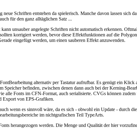
g neue Schriften entstehen da spielerisch. Manche davon lassen sich da
ch für den ganz alltäglichen Satz ...
kann unsauber angelegte Schriften nicht automatisch erkennen. Oftmal
ollten korrigiert werden, bevor diese Effektfunktionen auf die Polygon
ne Gerade eingefügt werden, um einen sauberen Effekt anzuwenden.
ntBearbeitung alternativ per Tastatur aufrufbar. Es genügt ein Klick a
 im Speicher befinden, zwischen denen dann auch bei der Kerning-Bear
e alle Fonts im CFN-Format, auch serialisierte. CVGs können zudem wa
nd Export von EPS-Grafiken.
auch wenn es sinnvoll wäre, da es sich - obwohl ein Update - durch die
earbeitungsbereiche im nichtgrafischen Teil TypeArts.
 Fonts herangezogen werden. Die Menge und Qualität der hier vorzufi