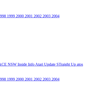
1998
1999
2000
2001
2002
2003
2004
ACE NSW Inside Info
Atari Update
STraight Up
atos
1998
1999
2000
2001
2002
2003
2004