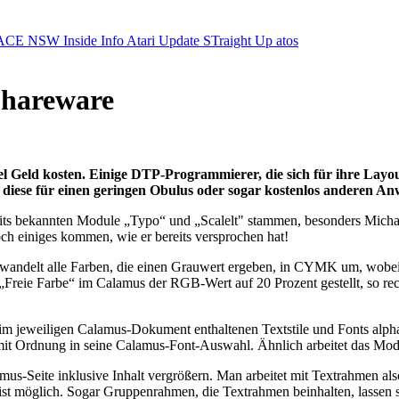
ACE NSW Inside Info
Atari Update
STraight Up
atos
Shareware
 Geld kosten. Einige DTP-Programmierer, die sich für ihre Layo
len diese für einen geringen Obulus oder sogar kostenlos anderen 
reits bekannten Module „Typo“ und „Scalelt" stammen, besonders Mich
h einiges kommen, wie er bereits versprochen hat!
wandelt alle Farben, die einen Grauwert ergeben, in CYMK um, wobei 
Freie Farbe“ im Calamus der RGB-Wert auf 20 Prozent gestellt, so re
 im jeweiligen Calamus-Dokument enthaltenen Textstile und Fonts alpha
it Ordnung in seine Calamus-Font-Auswahl. Ähnlich arbeitet das Modul
us-Seite inklusive Inhalt vergrößern. Man arbeitet mit Textrahmen als
ist möglich. Sogar Gruppenrahmen, die Textrahmen beinhalten, lassen sic