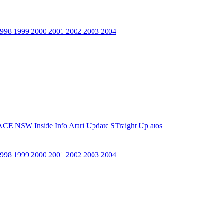
1998
1999
2000
2001
2002
2003
2004
ACE NSW Inside Info
Atari Update
STraight Up
atos
1998
1999
2000
2001
2002
2003
2004