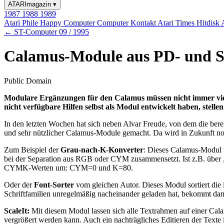
ATARImagazin
▾
1987
1988
1989
Atari Phile
Happy Computer
Computer Kontakt
Atari Times
Hitdisk
← ST-Computer 09 / 1995
Calamus-Module aus PD- und 
Public Domain
Modulare Ergänzungen für den Calamus müssen nicht immer viel
nicht verfügbare Hilfen selbst als Modul entwickelt haben, stel
In den letzten Wochen hat sich neben Alvar Freude, von dem die be
und sehr nützlicher Calamus-Module gemacht. Da wird in Zukunft noc
Zum Beispiel der
Grau-nach-K-Konverter
: Dieses Calamus-Modul 
bei der Separation aus RGB oder CYM zusammensetzt. Ist z.B. über „
CYMK-Werten um: CYM=0 und K=80.
Oder der
Font-Sorter
vom gleichen Autor. Dieses Modul sortiert die
Schriftfamilien unregelmäßig nacheinander geladen hat, bekommt dam
ScaleIt:
Mit diesem Modul lassen sich alle Textrahmen auf einer Calam
vergrößert werden kann. Auch ein nachträgliches Editieren der Texte 