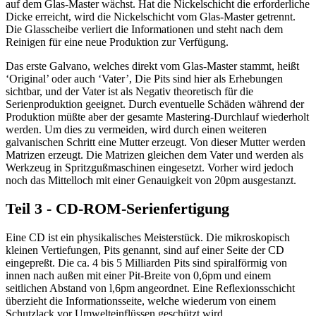
auf dem Glas-Master wächst. Hat die Nickelschicht die erforderliche
Dicke erreicht, wird die Nickelschicht vom Glas-Master getrennt.
Die Glasscheibe verliert die Informationen und steht nach dem
Reinigen für eine neue Produktion zur Verfügung.
Das erste Galvano, welches direkt vom Glas-Master stammt, heißt
‘Original’ oder auch ‘Vater’, Die Pits sind hier als Erhebungen
sichtbar, und der Vater ist als Negativ theoretisch für die
Serienproduktion geeignet. Durch eventuelle Schäden während der
Produktion müßte aber der gesamte Mastering-Durchlauf wiederholt
werden. Um dies zu vermeiden, wird durch einen weiteren
galvanischen Schritt eine Mutter erzeugt. Von dieser Mutter werden
Matrizen erzeugt. Die Matrizen gleichen dem Vater und werden als
Werkzeug in Spritzgußmaschinen eingesetzt. Vorher wird jedoch
noch das Mittelloch mit einer Genauigkeit von 20pm ausgestanzt.
Teil 3 - CD-ROM-Serienfertigung
Eine CD ist ein physikalisches Meisterstück. Die mikroskopisch
kleinen Vertiefungen, Pits genannt, sind auf einer Seite der CD
eingepreßt. Die ca. 4 bis 5 Milliarden Pits sind spiralförmig von
innen nach außen mit einer Pit-Breite von 0,6pm und einem
seitlichen Abstand von l,6pm angeordnet. Eine Reflexionsschicht
überzieht die Informationsseite, welche wiederum von einem
Schutzlack vor Umwelteinflüssen geschützt wird.