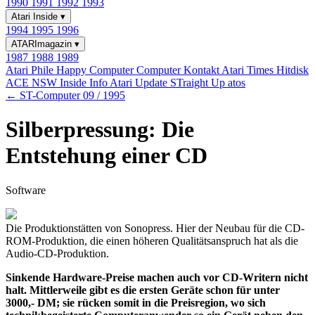
1990
1991
1992
1993
Atari Inside
▾
1994
1995
1996
ATARImagazin
▾
1987
1988
1989
Atari Phile
Happy Computer
Computer Kontakt
Atari Times
Hitdisk
ACE NSW Inside Info
Atari Update
STraight Up
atos
← ST-Computer 09 / 1995
Silberpressung: Die
Entstehung einer CD
Software
Die Produktionstätten von Sonopress. Hier der Neubau für die CD-
ROM-Produktion, die einen höheren Qualitätsanspruch hat als die
Audio-CD-Produktion.
Sinkende Hardware-Preise machen auch vor CD-Writern nicht
halt. Mittlerweile gibt es die ersten Geräte schon für unter
3000,- DM; sie rücken somit in die Preisregion, wo sich