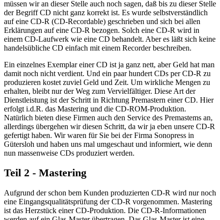
müssen wir an dieser Stelle auch noch sagen, daß bis zu dieser Stelle
der Begriff CD nicht ganz korrekt ist. Es wurde selbstverständlich
auf eine CD-R (CD-Recordable) geschrieben und sich bei allen
Erklärungen auf eine CD-R bezogen. Solch eine CD-R wird in
einem CD-Laufwerk wie eine CD behandelt. Aber es läßt sich keine
handelsübliche CD einfach mit einem Recorder beschreiben.
Ein einzelnes Exemplar einer CD ist ja ganz nett, aber Geld hat man
damit noch nicht verdient. Und ein paar hundert CDs per CD-R zu
produzieren kostet zuviel Geld und Zeit. Um wirkliche Mengen zu
erhalten, bleibt nur der Weg zum Vervielfältiger. Diese Art der
Dienstleistung ist der Schritt in Richtung Premastern einer CD. Hier
erfolgt i.d.R. das Mastering und die CD-ROM-Produktion.
Natürlich bieten diese Firmen auch den Service des Premastems an,
allerdings übergehen wir diesen Schritt, da wir ja eben unsere CD-R
gefertigt haben. Wir waren für Sie bei der Firma Sonopress in
Gütersloh und haben uns mal umgeschaut und informiert, wie denn
nun massenweise CDs produziert werden.
Teil 2 - Mastering
Aufgrund der schon bem Kunden produzierten CD-R wird nur noch
eine Eingangsqualitätsprüfung der CD-R vorgenommen. Mastering
ist das Herzstück einer CD-Produktion. Die CD-R-Informationen
werden auf ein Glas-Master übertragen. Das Glas-Master ist eine