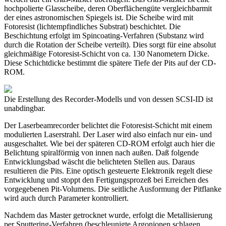
hochpolierte Glasscheibe, deren Oberflächengüte vergleichbarmit
der eines astronomischen Spiegels ist. Die Scheibe wird mit
Fotoresist (lichtempfindliches Substrat) beschichtet. Die
Beschichtung erfolgt im Spincoating-Verfahren (Substanz wird
durch die Rotation der Scheibe verteilt). Dies sorgt für eine absolut
gleichmäßige Fotoresist-Schicht von ca. 130 Nanometern Dicke.
Diese Schichtdicke bestimmt die spätere Tiefe der Pits auf der CD-
ROM.
Die Erstellung des Recorder-Modells und von dessen SCSI-ID ist
unabdingbar.
Der Laserbeamrecorder belichtet die Fotoresist-Schicht mit einem
modulierten Laserstrahl. Der Laser wird also einfach nur ein- und
ausgeschaltet. Wie bei der späteren CD-ROM erfolgt auch hier die
Belichtung spiralförmig von innen nach außen. Daß folgende
Entwicklungsbad wäscht die belichteten Stellen aus. Daraus
resultieren die Pits. Eine optisch gesteuerte Elektronik regelt diese
Entwicklung und stoppt den Fertigungsprozeß bei Erreichen des
vorgegebenen Pit-Volumens. Die seitliche Ausformung der Pitflanke
wird auch durch Parameter kontrolliert.
Nachdem das Master getrocknet wurde, erfolgt die Metallisierung
per Sputtering-Verfahren (beschleunigte Argonionen schlagen