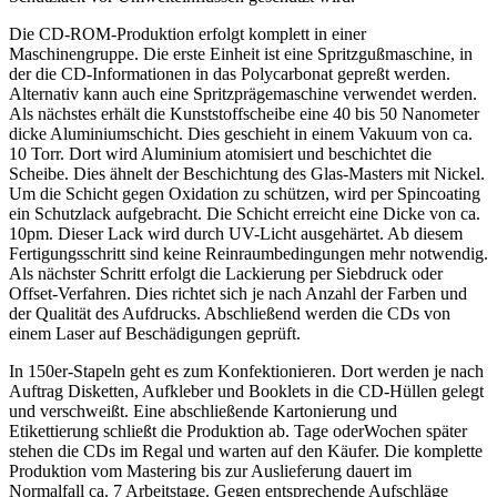
Die CD-ROM-Produktion erfolgt komplett in einer
Maschinengruppe. Die erste Einheit ist eine Spritzgußmaschine, in
der die CD-Informationen in das Polycarbonat gepreßt werden.
Alternativ kann auch eine Spritzprägemaschine verwendet werden.
Als nächstes erhält die Kunststoffscheibe eine 40 bis 50 Nanometer
dicke Aluminiumschicht. Dies geschieht in einem Vakuum von ca.
10 Torr. Dort wird Aluminium atomisiert und beschichtet die
Scheibe. Dies ähnelt der Beschichtung des Glas-Masters mit Nickel.
Um die Schicht gegen Oxidation zu schützen, wird per Spincoating
ein Schutzlack aufgebracht. Die Schicht erreicht eine Dicke von ca.
10pm. Dieser Lack wird durch UV-Licht ausgehärtet. Ab diesem
Fertigungsschritt sind keine Reinraumbedingungen mehr notwendig.
Als nächster Schritt erfolgt die Lackierung per Siebdruck oder
Offset-Verfahren. Dies richtet sich je nach Anzahl der Farben und
der Qualität des Aufdrucks. Abschließend werden die CDs von
einem Laser auf Beschädigungen geprüft.
In 150er-Stapeln geht es zum Konfektionieren. Dort werden je nach
Auftrag Disketten, Aufkleber und Booklets in die CD-Hüllen gelegt
und verschweißt. Eine abschließende Kartonierung und
Etikettierung schließt die Produktion ab. Tage oderWochen später
stehen die CDs im Regal und warten auf den Käufer. Die komplette
Produktion vom Mastering bis zur Auslieferung dauert im
Normalfall ca. 7 Arbeitstage. Gegen entsprechende Aufschläge