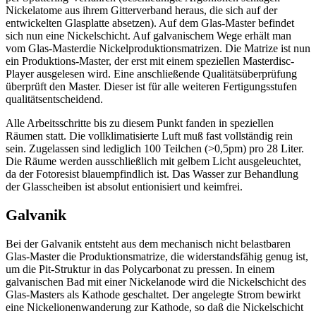
Nickelatome aus ihrem Gitterverband heraus, die sich auf der
entwickelten Glasplatte absetzen). Auf dem Glas-Master befindet
sich nun eine Nickelschicht. Auf galvanischem Wege erhält man
vom Glas-Masterdie Nickelproduktionsmatrizen. Die Matrize ist nun
ein Produktions-Master, der erst mit einem speziellen Masterdisc-
Player ausgelesen wird. Eine anschließende Qualitätsüberprüfung
überprüft den Master. Dieser ist für alle weiteren Fertigungsstufen
qualitätsentscheidend.
Alle Arbeitsschritte bis zu diesem Punkt fanden in speziellen
Räumen statt. Die vollklimatisierte Luft muß fast vollständig rein
sein. Zugelassen sind lediglich 100 Teilchen (>0,5pm) pro 28 Liter.
Die Räume werden ausschließlich mit gelbem Licht ausgeleuchtet,
da der Fotoresist blauempfindlich ist. Das Wasser zur Behandlung
der Glasscheiben ist absolut entionisiert und keimfrei.
Galvanik
Bei der Galvanik entsteht aus dem mechanisch nicht belastbaren
Glas-Master die Produktionsmatrize, die widerstandsfähig genug ist,
um die Pit-Struktur in das Polycarbonat zu pressen. In einem
galvanischen Bad mit einer Nickelanode wird die Nickelschicht des
Glas-Masters als Kathode geschaltet. Der angelegte Strom bewirkt
eine Nickelionenwanderung zur Kathode, so daß die Nickelschicht