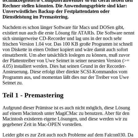
technikbegeisterte Computeranwender so ein Gerät neben den
Rechner stellen könnten. Die Anwendungsgebiete sind klar:
Unverwüstliches Backup der Festplattendaten oder
Dienstleistung im Premastering.
Nachdem es schon länger Software für Macs und DOSen gibt,
existiert nun auch die erste Lösung für ATARIs. Die Software nennt
sich sinnigerweise CD-Recorder und lag uns in der noch sehr
frischen Version 1.04 vor. Das 100 KB große Programm ist schnell
von Diskette in einen Ordner kopiert und wäre damit auch sofort
einsatzbereit. Um aber tatsächlich loslegen zu können, muß zuvor
der Plattentreiber von Uwe Seimet in seiner neuesten Version (>=
4.05) installiert werden. Dies hat seinen Grund in der Recorder-
Ansteuerung. Diese erfolgt über direkte SCSI-Kommandos vom
Programm aus, und momentan läßt dies nur der Treiber von Uwe
Seimet zu.
Teil 1 - Premastering
Aufgrund dieser Prämisse ist es auch nicht möglich, diese Lösung
auf einem Macintosh unter MagiCMac zu benutzen. Aber für den
Macintosh existieren eigene Lösungen, und diese werden wir zu
gegebener Zeit in Mac-OPEN vorstellen.
Leider gibt es zur Zeit auch noch Probleme auf dem Falcon030. Da