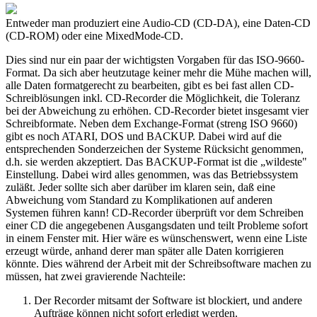
Entweder man produziert eine Audio-CD (CD-DA), eine Daten-CD
(CD-ROM) oder eine MixedMode-CD.
Dies sind nur ein paar der wichtigsten Vorgaben für das ISO-9660-
Format. Da sich aber heutzutage keiner mehr die Mühe machen will,
alle Daten formatgerecht zu bearbeiten, gibt es bei fast allen CD-
Schreiblösungen inkl. CD-Recorder die Möglichkeit, die Toleranz
bei der Abweichung zu erhöhen. CD-Recorder bietet insgesamt vier
Schreibformate. Neben dem Exchange-Format (streng ISO 9660)
gibt es noch ATARI, DOS und BACKUP. Dabei wird auf die
entsprechenden Sonderzeichen der Systeme Rücksicht genommen,
d.h. sie werden akzeptiert. Das BACKUP-Format ist die „wildeste"
Einstellung. Dabei wird alles genommen, was das Betriebssystem
zuläßt. Jeder sollte sich aber darüber im klaren sein, daß eine
Abweichung vom Standard zu Komplikationen auf anderen
Systemen führen kann! CD-Recorder überprüft vor dem Schreiben
einer CD die angegebenen Ausgangsdaten und teilt Probleme sofort
in einem Fenster mit. Hier wäre es wünschenswert, wenn eine Liste
erzeugt würde, anhand derer man später alle Daten korrigieren
könnte. Dies während der Arbeit mit der Schreibsoftware machen zu
müssen, hat zwei gravierende Nachteile:
Der Recorder mitsamt der Software ist blockiert, und andere
Aufträge können nicht sofort erledigt werden.