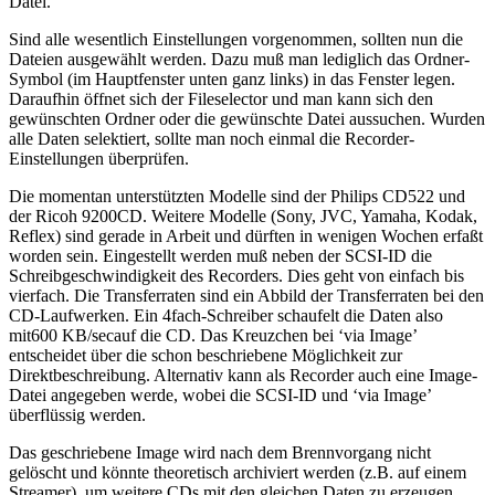
Datei.
Sind alle wesentlich Einstellungen vorgenommen, sollten nun die
Dateien ausgewählt werden. Dazu muß man lediglich das Ordner-
Symbol (im Hauptfenster unten ganz links) in das Fenster legen.
Daraufhin öffnet sich der Fileselector und man kann sich den
gewünschten Ordner oder die gewünschte Datei aussuchen. Wurden
alle Daten selektiert, sollte man noch einmal die Recorder-
Einstellungen überprüfen.
Die momentan unterstützten Modelle sind der Philips CD522 und
der Ricoh 9200CD. Weitere Modelle (Sony, JVC, Yamaha, Kodak,
Reflex) sind gerade in Arbeit und dürften in wenigen Wochen erfaßt
worden sein. Eingestellt werden muß neben der SCSI-ID die
Schreibgeschwindigkeit des Recorders. Dies geht von einfach bis
vierfach. Die Transferraten sind ein Abbild der Transferraten bei den
CD-Laufwerken. Ein 4fach-Schreiber schaufelt die Daten also
mit600 KB/secauf die CD. Das Kreuzchen bei ‘via Image’
entscheidet über die schon beschriebene Möglichkeit zur
Direktbeschreibung. Alternativ kann als Recorder auch eine Image-
Datei angegeben werde, wobei die SCSI-ID und ‘via Image’
überflüssig werden.
Das geschriebene Image wird nach dem Brennvorgang nicht
gelöscht und könnte theoretisch archiviert werden (z.B. auf einem
Streamer), um weitere CDs mit den gleichen Daten zu erzeugen.