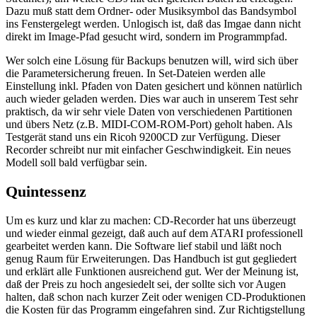
Dazu muß statt dem Ordner- oder Musiksymbol das Bandsymbol
ins Fenstergelegt werden. Unlogisch ist, daß das Imgae dann nicht
direkt im Image-Pfad gesucht wird, sondern im Programmpfad.
Wer solch eine Lösung für Backups benutzen will, wird sich über
die Parametersicherung freuen. In Set-Dateien werden alle
Einstellung inkl. Pfaden von Daten gesichert und können natürlich
auch wieder geladen werden. Dies war auch in unserem Test sehr
praktisch, da wir sehr viele Daten von verschiedenen Partitionen
und übers Netz (z.B. MIDI-COM-ROM-Port) geholt haben. Als
Testgerät stand uns ein Ricoh 9200CD zur Verfügung. Dieser
Recorder schreibt nur mit einfacher Geschwindigkeit. Ein neues
Modell soll bald verfügbar sein.
Quintessenz
Um es kurz und klar zu machen: CD-Recorder hat uns überzeugt
und wieder einmal gezeigt, daß auch auf dem ATARI professionell
gearbeitet werden kann. Die Software lief stabil und läßt noch
genug Raum für Erweiterungen. Das Handbuch ist gut gegliedert
und erklärt alle Funktionen ausreichend gut. Wer der Meinung ist,
daß der Preis zu hoch angesiedelt sei, der sollte sich vor Augen
halten, daß schon nach kurzer Zeit oder wenigen CD-Produktionen
die Kosten für das Programm eingefahren sind. Zur Richtigstellung