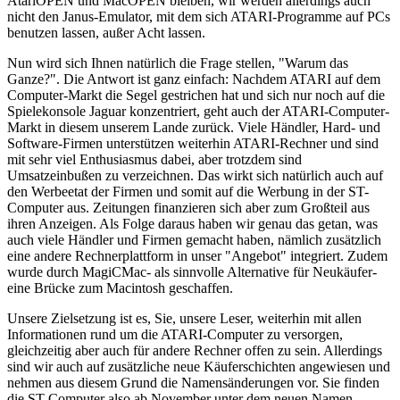
AtariOPEN und MacOPEN bleiben, wir werden allerdings auch
nicht den Janus-Emulator, mit dem sich ATARI-Programme auf PCs
benutzen lassen, außer Acht lassen.
Nun wird sich Ihnen natürlich die Frage stellen, "Warum das
Ganze?". Die Antwort ist ganz einfach: Nachdem ATARI auf dem
Computer-Markt die Segel gestrichen hat und sich nur noch auf die
Spielekonsole Jaguar konzentriert, geht auch der ATARI-Computer-
Markt in diesem unserem Lande zurück. Viele Händler, Hard- und
Software-Firmen unterstützen weiterhin ATARI-Rechner und sind
mit sehr viel Enthusiasmus dabei, aber trotzdem sind
Umsatzeinbußen zu verzeichnen. Das wirkt sich natürlich auch auf
den Werbeetat der Firmen und somit auf die Werbung in der ST-
Computer aus. Zeitungen finanzieren sich aber zum Großteil aus
ihren Anzeigen. Als Folge daraus haben wir genau das getan, was
auch viele Händler und Firmen gemacht haben, nämlich zusätzlich
eine andere Rechnerplattform in unser "Angebot" integriert. Zudem
wurde durch MagiCMac- als sinnvolle Alternative für Neukäufer-
eine Brücke zum Macintosh geschaffen.
Unsere Zielsetzung ist es, Sie, unsere Leser, weiterhin mit allen
Informationen rund um die ATARI-Computer zu versorgen,
gleichzeitig aber auch für andere Rechner offen zu sein. Allerdings
sind wir auch auf zusätzliche neue Käuferschichten angewiesen und
nehmen aus diesem Grund die Namensänderungen vor. Sie finden
die ST-Computer also ab November unter dem neuen Namen