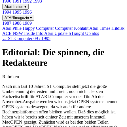
1990
1991
1992
1993
Atari Inside
▾
1994
1995
1996
ATARImagazin
▾
1987
1988
1989
Atari Phile
Happy Computer
Computer Kontakt
Atari Times
Hitdisk
ACE NSW Inside Info
Atari Update
STraight Up
atos
← ST-Computer 09 / 1995
Editorial: Die spinnen, die
Redakteure
Rubriken
Nach nun fast 10 Jahren ST-Computer steht jetzt die große
Umbenennung der ersten und - nein, noch nicht - letzten
Fachzeitschrift für ATARI-Computer vor der Tür. Ab der
November-Ausgabe werden wir uns jetzt OPEN systems nennen.
OPEN systems deswegen, da wir auch für andere
Rechnerplattformen offen bleiben wollen. Daß dies möglich ist,
haben wir ja bereits seit einiger Zeit mit unserem Innenteil
MacOPEN gezeigt. Zunächst wird es bei den beiden Teilen