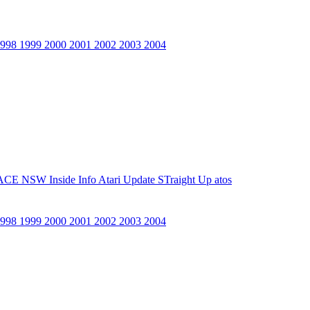
1998
1999
2000
2001
2002
2003
2004
ACE NSW Inside Info
Atari Update
STraight Up
atos
1998
1999
2000
2001
2002
2003
2004