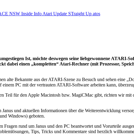
ACE NSW Inside Info
Atari Update
STraight Up
atos
umgestiegen Ist, möchte deswegen seine liebgewonnene ATARI-Soft
ckt dabei einen „kompletten“ Atari-Rechner (mit Prozessor, Speich
 alte Bekannte aus der ATARI-Szene zu Besuch und sehen eine „Dose“
f einem PC mit der vertrauten ATARI-Software arbeiten kann, überzeugt
nen Teil für den Apple Macintosh bzw. MagiCMac gibt, richten wir mit d
m Janus und aktuellen Informationen über die Weiterentwicklung versor
 und Windows) geboten.
m Fragen rund um Janus und den PC beantwortet und Vorurteile ausgerä
oblemlösungen, Tips, Tricks und Kommentare sind herzlich willkomm